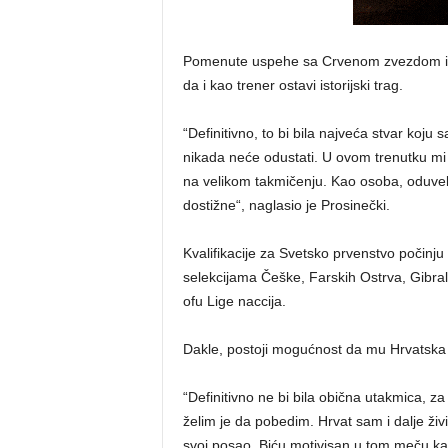
Pomenute uspehe sa Crvenom zvezdom i Hr
da i kao trener ostavi istorijski trag.
“Definitivno, to bi bila najveća stvar koju
nikada neće odustati. U ovom trenutku mi 
na velikom takmičenju. Kao osoba, oduvek
dostižne“, naglasio je Prosinečki.
Kvalifikacije za Svetsko prvenstvo počinju
selekcijama Češke, Farskih Ostrva, Gibral
ofu Lige naccija.
Dakle, postoji mogućnost da mu Hrvatska 
“Definitivno ne bi bila obična utakmica, za
želim je da pobedim. Hrvat sam i dalje živi
svoj posao. Biću motivisan u tom meču kao 