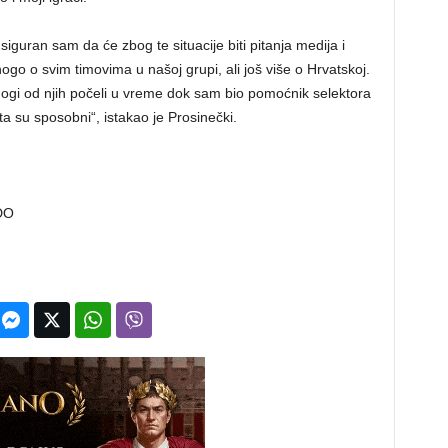
 siguran sam da će zbog te situacije biti pitanja medija i
go o svim timovima u našoj grupi, ali još više o Hrvatskoj.
ogi od njih počeli u vreme dok sam bio pomoćnik selektora
ta su sposobni“, istakao je Prosinečki.
DO