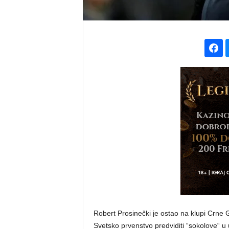
Robert Prosinečki je ostao na klupi Crne G
Svetsko prvenstvo predviditi “sokolove“ u u