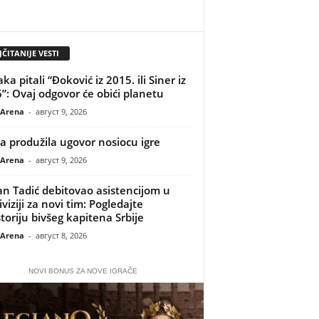
ČITANIJE VESTI
a pitali “Đoković iz 2015. ili Siner iz
”: Ovaj odgovor će obići planetu
 Arena
-
август 9, 2026
 produžila ugovor nosiocu igre
 Arena
-
август 9, 2026
n Tadić debitovao asistencijom u
viziji za novi tim: Pogledajte
toriju bivšeg kapitena Srbije
 Arena
-
август 8, 2026
NOVI BONUS ZA NOVE IGRAČE