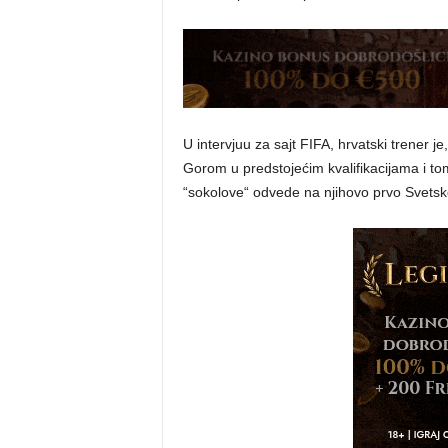
U intervjuu za sajt FIFA, hrvatski trener 
Gorom u predstojećim kvalifikacijama i to
“sokolove“ odvede na njihovo prvo Svetsk