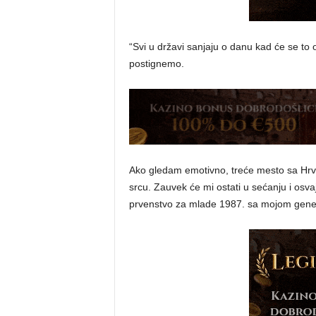
“Svi u državi sanjaju o danu kad će se to 
postignemo.
Ako gledam emotivno, treće mesto sa H
srcu. Zauvek će mi ostati u sećanju i o
prvenstvo za mlade 1987. sa mojom genera