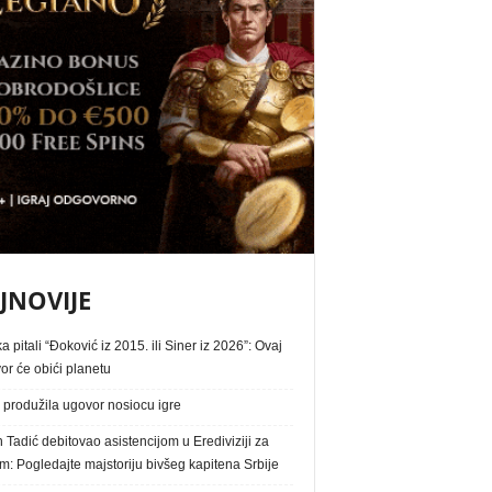
JNOVIJE
 pitali “Đoković iz 2015. ili Siner iz 2026”: Ovaj
r će obići planetu
produžila ugovor nosiocu igre
Tadić debitovao asistencijom u Erediviziji za
im: Pogledajte majstoriju bivšeg kapitena Srbije