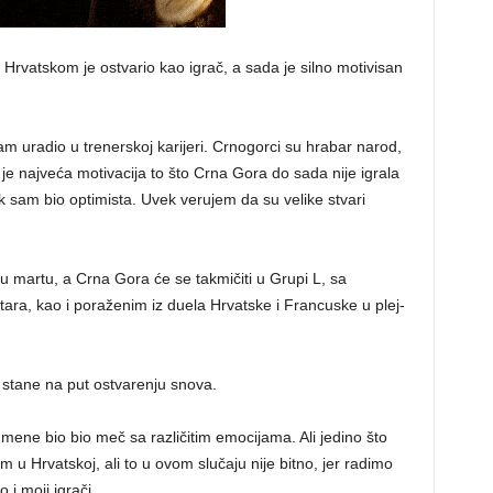
vatskom je ostvario kao igrač, a sada je silno motivisan
 sam uradio u trenerskoj karijeri. Crnogorci su hrabar narod,
je najveća motivacija to što Crna Gora do sada nije igrala
 sam bio optimista. Uvek verujem da su velike stvari
 u martu, a Crna Gora će se takmičiti u Grupi L, sa
tara, kao i poraženim iz duela Hrvatske i Francuske u plej-
stane na put ostvarenju snova.
 mene bio bio meč sa različitim emocijama. Ali jedino što
m u Hrvatskoj, ali to u ovom slučaju nije bitno, jer radimo
i moji igrači.