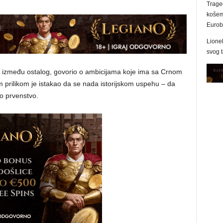
Trage
košem 
Eurob
Lionel
svog 
je, između ostalog, govorio o ambicijama koje ima sa Crnom
m prilikom je istakao da se nada istorijskom uspehu – da
o prvenstvo.