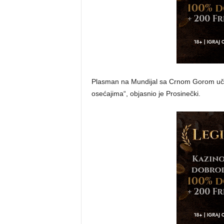
Plasman na Mundijal sa Crnom Gorom uči
osećajima“, objasnio je Prosinečki.