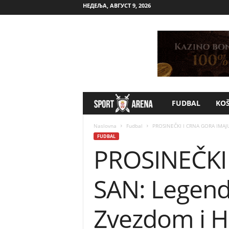
НЕДЕЉА, АВГУСТ 9, 2026
FUDBAL
KO
S
p
Naslovna
Fudbal
PROSINEČKI I CRNA GORA IMAJU 
FUDBAL
PROSINEČKI
o
r
SAN: Legenda
t
Zvezdom i H
A