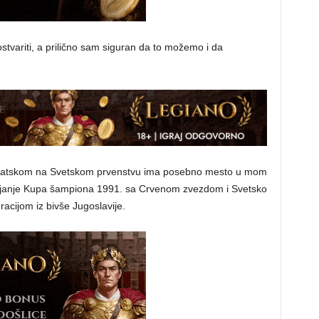
ostvariti, a prilično sam siguran da to možemo i da
rvatskom na Svetskom prvenstvu ima posebno mesto u mom
svajanje Kupa šampiona 1991. sa Crvenom zvezdom i Svetsko
cijom iz bivše Jugoslavije.