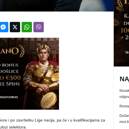
NA
Novaka
odgovo
Roma 
Dušan 
ore i po završetku Lige nacija, pa će i u kvalifikacijama za
novi t
lozi selektora.