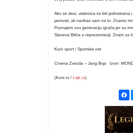
Ako se desi, utakmica će biti jedinstvena i
javnosti, ali navikao sam na to. Znamo mno
Poznajem ovu generaciju igrača jer su mn
Slavena Bilića u reprezentaciji. Znam za š
Kurir sport / Sportske.net
Crvena Zvezda – Jang Bojs
Izvor: MON
(Kurir.rs /
Lajk.rs
)