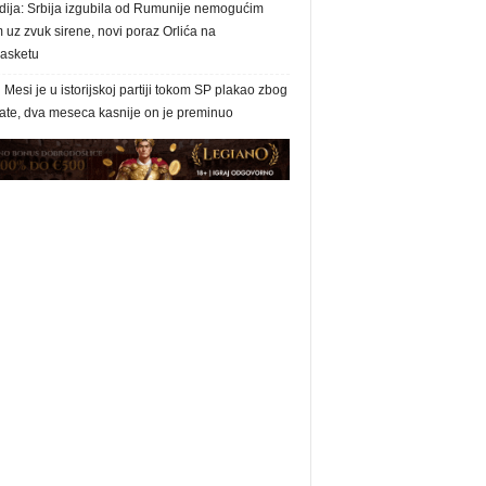
dija: Srbija izgubila od Rumunije nemogućim
uz zvuk sirene, novi poraz Orlića na
asketu
 Mesi je u istorijskoj partiji tokom SP plakao zbog
tate, dva meseca kasnije on je preminuo