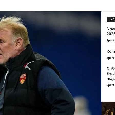
NAJ
Novak
2026
Sport
Roma
Sport
Duša
Eredi
majs
Sport