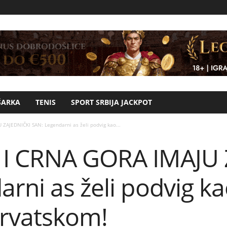
ŠARKA
TENIS
SPORT SRBIJA JACKPOT
ZAJEDNIČKI SAN: Legendarni as želi podvig kao...
 I CRNA GORA IMAJU 
rni as želi podvig ka
rvatskom!