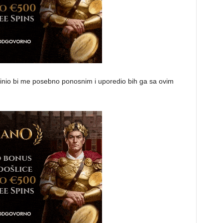
nio bi me posebno ponosnim i uporedio bih ga sa ovim