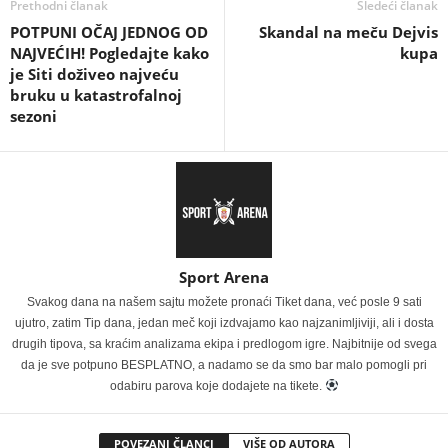
Prethodni članak
Sledeći članak
POTPUNI OČAJ JEDNOG OD
Skandal na meču Dejvis
NAJVEĆIH! Pogledajte kako
kupa
je Siti doživeo najveću
bruku u katastrofalnoj
sezoni
Sport Arena
Svakog dana na našem sajtu možete pronaći Tiket dana, već posle 9 sati
ujutro, zatim Tip dana, jedan meč koji izdvajamo kao najzanimljiviji, ali i dosta
drugih tipova, sa kraćim analizama ekipa i predlogom igre. Najbitnije od svega
da je sve potpuno BESPLATNO, a nadamo se da smo bar malo pomogli pri
odabiru parova koje dodajete na tikete.
POVEZANI ČLANCI
VIŠE OD AUTORA