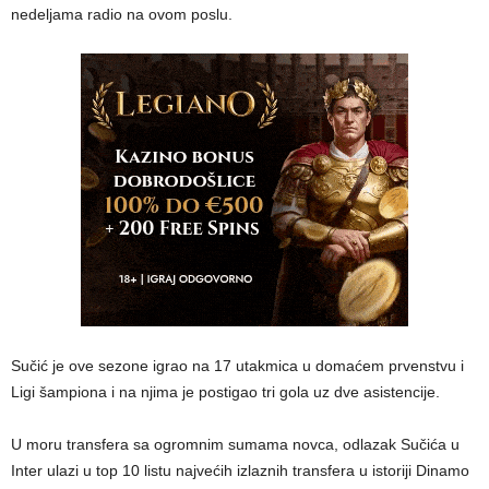
nedeljama radio na ovom poslu.
Sučić je ove sezone igrao na 17 utakmica u domaćem prvenstvu i
Ligi šampiona i na njima je postigao tri gola uz dve asistencije.
U moru transfera sa ogromnim sumama novca, odlazak Sučića u
Inter ulazi u top 10 listu najvećih izlaznih transfera u istoriji Dinamo