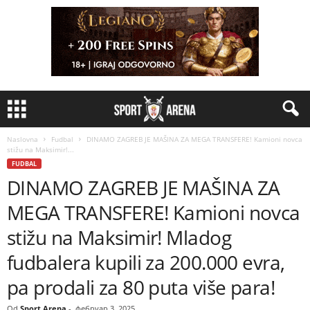
Naslovna
Fudbal
DINAMO ZAGREB JE MAŠINA ZA MEGA TRANSFERE! Kamioni novca
stižu na Maksimir!...
FUDBAL
DINAMO ZAGREB JE MAŠINA ZA
MEGA TRANSFERE! Kamioni novca
stižu na Maksimir! Mladog
fudbalera kupili za 200.000 evra,
pa prodali za 80 puta više para!
Od
Sport Arena
-
фебруар 3, 2025