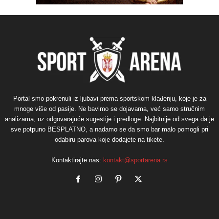
Portal smo pokrenuli iz ljubavi prema sportskom klađenju, koje je za
mnoge više od pasije. Ne bavimo se dojavama, već samo stručnim
analizama, uz odgovarajuće sugestije i predloge. Najbitnije od svega da je
sve potpuno BESPLATNO, a nadamo se da smo bar malo pomogli pri
odabiru parova koje dodajete na tikete.
Kontaktirajte nas:
kontakt@sportarena.rs