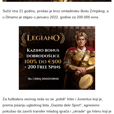
Sučić ima 21 godinu, prošao je kroz omladinsku školu Zrinjskog, a
u Dinamo je stigao u januaru 2022. godine za 200.000 evra.
Za fudbalera veznog reda su se „pobili“ Inter i Juventus koji je,
prema pisanju uglednog lista „Gazeta delo Sport“, agresivno
pokušao da završi transfer mladog igrača i „ukrade“ ga Interu koji je