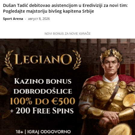
Dušan Tadić debitovao asistencijom u Erediviziji za novi tim:
Pogledajte majstoriju bivšeg kapitena Srbije
Sport Arena
-
август 8, 2026
NOVI BONUS ZA NOVE IGRAČE