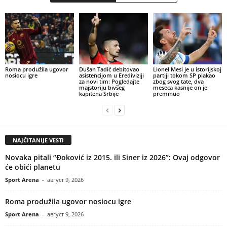
Roma produžila ugovor
Dušan Tadić debitovao
Lionel Mesi je u istorijskoj
nosiocu igre
asistencijom u Erediviziji
partiji tokom SP plakao
za novi tim: Pogledajte
zbog svog tate, dva
majstoriju bivšeg
meseca kasnije on je
kapitena Srbije
preminuo
NAJČITANIJE VESTI
Novaka pitali “Đoković iz 2015. ili Siner iz 2026”: Ovaj odgovor
će obići planetu
Sport Arena
-
август 9, 2026
Roma produžila ugovor nosiocu igre
Sport Arena
-
август 9, 2026