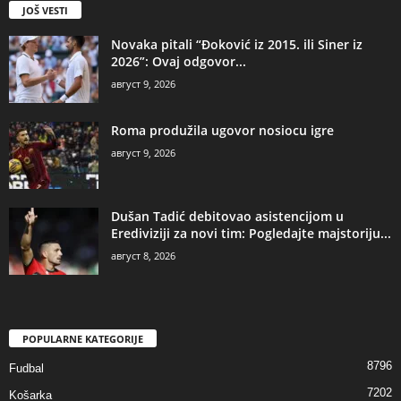
JOŠ VESTI
Novaka pitali “Đoković iz 2015. ili Siner iz
2026”: Ovaj odgovor...
август 9, 2026
Roma produžila ugovor nosiocu igre
август 9, 2026
Dušan Tadić debitovao asistencijom u
Erediviziji za novi tim: Pogledajte majstoriju...
август 8, 2026
POPULARNE KATEGORIJE
8796
Fudbal
7202
Košarka