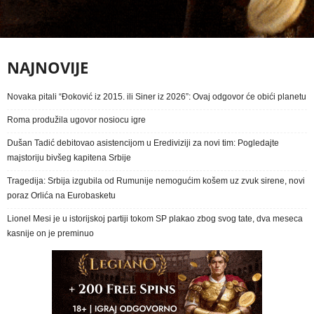
NAJNOVIJE
Novaka pitali “Đoković iz 2015. ili Siner iz 2026”: Ovaj odgovor će obići planetu
Roma produžila ugovor nosiocu igre
Dušan Tadić debitovao asistencijom u Erediviziji za novi tim: Pogledajte
majstoriju bivšeg kapitena Srbije
Tragedija: Srbija izgubila od Rumunije nemogućim košem uz zvuk sirene, novi
poraz Orlića na Eurobasketu
Lionel Mesi je u istorijskoj partiji tokom SP plakao zbog svog tate, dva meseca
kasnije on je preminuo