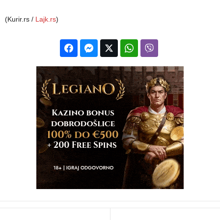
(Kurir.rs /
Lajk.rs
)