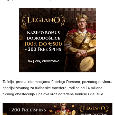
Tačnije, prema informacijama Fabricija Romana, poznatog novinara
specijalizovanog za fudbalske transfere, radi se od 14 miliona
fiksnog obeštećenja i još dva kroz određene bonuse i klauzule.