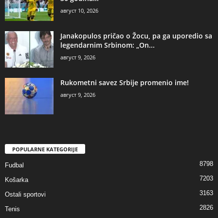
август 10, 2026
Janakopulos pričao o Žocu, pa ga uporedio sa
legendarnim Srbinom: „On...
август 9, 2026
Rukometni savez Srbije promenio ime!
август 9, 2026
POPULARNE KATEGORIJE
8798
Fudbal
7203
Košarka
3163
Ostali sportovi
2826
Tenis