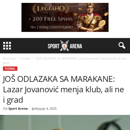
Naslovna
Fudbal
JOŠ ODLAZAKA SA MARAKANE: Lazar Jovanović menja klub, ali ne i
grad
FUDBAL
JOŠ ODLAZAKA SA MARAKANE:
Lazar Jovanović menja klub, ali ne
i grad
Od
Sport Arena
-
фебруар 4, 2025