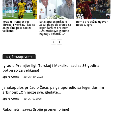
Igrao u Premijer ligi,
Janakopulos pričao o
Roma produžila ugovor
Turskoj i Meksiku, sad sa
Žocu, pa ga uporedio sa
nosiocu igre
36 godina potpisao za
legendarnim Srbinom:
velikana!
„On može sve, gledate
najbolju košarku…“
NAJČITANIJE VESTI
Igrao u Premijer ligi, Turskoj i Meksiku, sad sa 36 godina
potpisao za velikana!
Sport Arena
-
август 10, 2026
Janakopulos pričao o Žocu, pa ga uporedio sa legendarnim
Srbinom: „On može sve, gledate...
Sport Arena
-
август 9, 2026
Rukometni savez Srbije promenio ime!