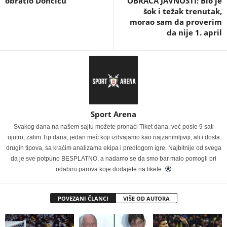
obratio Dončiću
OBRAĆA JAVNOSTI: Bio je
šok i težak trenutak,
morao sam da proverim
da nije 1. april
Sport Arena
Svakog dana na našem sajtu možete pronaći Tiket dana, već posle 9 sati
ujutro, zatim Tip dana, jedan meč koji izdvajamo kao najzanimljiviji, ali i dosta
drugih tipova, sa kraćim analizama ekipa i predlogom igre. Najbitnije od svega
da je sve potpuno BESPLATNO, a nadamo se da smo bar malo pomogli pri
odabiru parova koje dodajete na tikete.
POVEZANI ČLANCI
VIŠE OD AUTORA