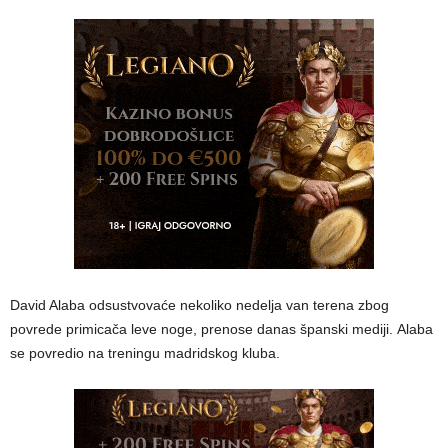
David Alaba odsustvovaće nekoliko nedelja van terena zbog
povrede primicača leve noge, prenose danas španski mediji. Alaba
se povredio na treningu madridskog kluba.