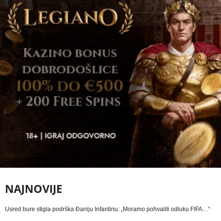
NAJNOVIJE
Usred bure stigla podrška Đaniju Infantinu: „Moramo pohvaliti odluku FIFA…“