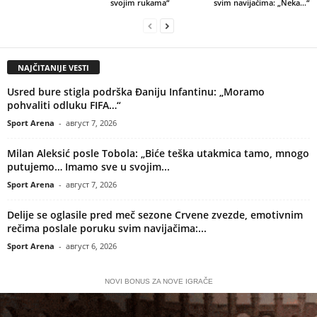
svojim rukama“
svim navijačima: „Neka…“
NAJČITANIJE VESTI
Usred bure stigla podrška Đaniju Infantinu: „Moramo
pohvaliti odluku FIFA…“
Sport Arena
-
август 7, 2026
Milan Aleksić posle Tobola: „Biće teška utakmica tamo, mnogo
putujemo… Imamo sve u svojim...
Sport Arena
-
август 7, 2026
Delije se oglasile pred meč sezone Crvene zvezde, emotivnim
rečima poslale poruku svim navijačima:...
Sport Arena
-
август 6, 2026
NOVI BONUS ZA NOVE IGRAČE