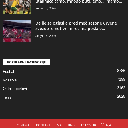
utakmica tamo, mnogo putujemo… Imamo...
август 7, 2026
Delije se oglasile pred meč sezone Crvene
zvezde, emotivnim rečima poslale...
август 6, 2026
POPULARNE KATEGORIJE
8786
Fudbal
7199
Košarka
3162
Ostali sportovi
2825
Tenis
O NAMA
KONTAKT
MARKETING
USLOVI KORIŠĆENJA