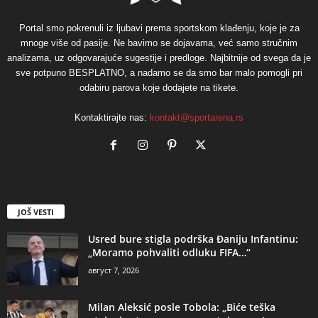
Portal smo pokrenuli iz ljubavi prema sportskom klađenju, koje je za
mnoge više od pasije. Ne bavimo se dojavama, već samo stručnim
analizama, uz odgovarajuće sugestije i predloge. Najbitnije od svega da je
sve potpuno BESPLATNO, a nadamo se da smo bar malo pomogli pri
odabiru parova koje dodajete na tikete.
Kontaktirajte nas:
kontakt@sportarena.rs
JOŠ VESTI
Usred bure stigla podrška Đaniju Infantinu:
„Moramo pohvaliti odluku FIFA…“
август 7, 2026
Milan Aleksić posle Tobola: „Biće teška