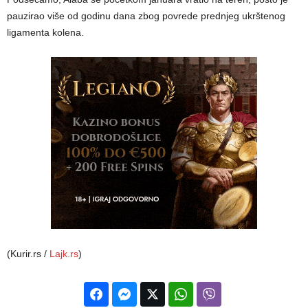
pauzirao više od godinu dana zbog povrede prednjeg ukrštenog
ligamenta kolena.
(Kurir.rs /
Lajk.rs
)