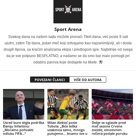
Sport Arena
Svakog dana na našem sajtu možete pronaći Tiket dana, već posle 9 sati
ujutro, zatim Tip dana, jedan meč koji izdvajamo kao najzanimljiviji, ali i dosta
drugih tipova, sa kraćim analizama ekipa i predlogom igre. Najbitnije od svega
da je sve potpuno BESPLATNO, a nadamo se da smo bar malo pomogli pri
odabiru parova koje dodajete na tikete.
POVEZANI ČLANCI
VIŠE OD AUTORA
Usred bure stigla podrška
Milan Aleksić posle
Delije se oglasile pred
Đaniju Infantinu:
Tobola: „Biće teška
meč sezone Crvene
„Moramo pohvaliti
utakmica tamo, mnogo
zvezde, emotivnim
odluku FIFA…“
putujemo… Imamo sve u
rečima poslale poruku