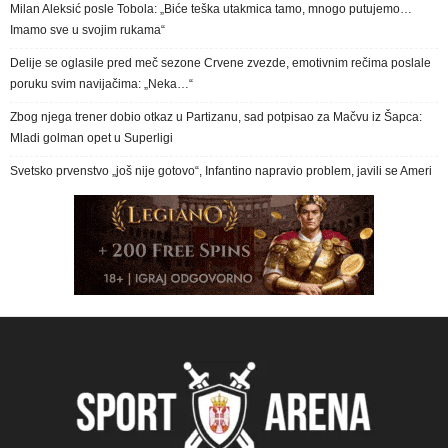
Milan Aleksić posle Tobola: „Biće teška utakmica tamo, mnogo putujemo…
Imamo sve u svojim rukama“
Delije se oglasile pred meč sezone Crvene zvezde, emotivnim rečima poslale
poruku svim navijačima: „Neka…“
Zbog njega trener dobio otkaz u Partizanu, sad potpisao za Mačvu iz Šapca:
Mladi golman opet u Superligi
Svetsko prvenstvo „još nije gotovo“, Infantino napravio problem, javili se Ameri