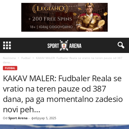
Naslovna
Fudbal
KAKAV MALER: Fudbaler Reala se vratio na teren pauze od 387
dana,...
FUDBAL
KAKAV MALER: Fudbaler Reala se
vratio na teren pauze od 387
dana, pa ga momentalno zadesio
novi peh…
Od
Sport Arena
-
фебруар 5, 2025