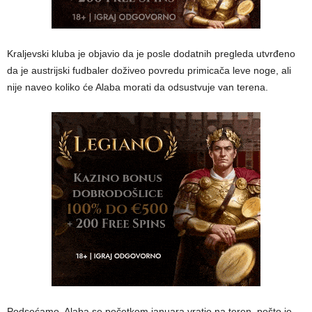
Kraljevski kluba je objavio da je posle dodatnih pregleda utvrđeno
da je austrijski fudbaler doživeo povredu primicača leve noge, ali
nije naveo koliko će Alaba morati da odsustvuje van terena.
Podsećamo, Alaba se početkom januara vratio na teren, pošto je