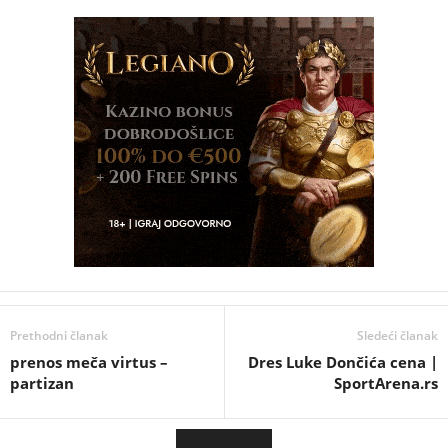
Prethodni članak
Sledeći članak
prenos meča virtus –
Dres Luke Dončića cena |
partizan
SportArena.rs