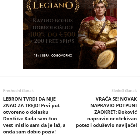
Prethodni članak
Sledeći članak
LEBRON TVRDI DA NIJE
VRAĆA SE! NOVAK
ZNAO ZA TREJD! Prvi put
NAPRAVIO POTPUNI
otvoreno o dolasku
ZAOKRET: Đoković
Dončića: Kada sam čuo
napravio neočekivan
vest mislio sam da je laž, a
potez i oduševio navijače!
onda sam dobio poziv!