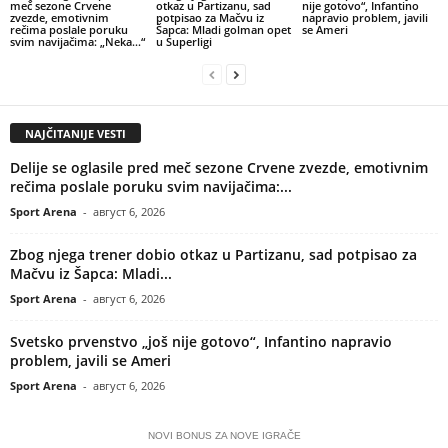
meč sezone Crvene
otkaz u Partizanu, sad
nije gotovo“, Infantino
zvezde, emotivnim
potpisao za Mačvu iz
napravio problem, javili
rečima poslale poruku
Šapca: Mladi golman opet
se Ameri
svim navijačima: „Neka…“
u Superligi
NAJČITANIJE VESTI
Delije se oglasile pred meč sezone Crvene zvezde, emotivnim
rečima poslale poruku svim navijačima:...
Sport Arena
-
август 6, 2026
Zbog njega trener dobio otkaz u Partizanu, sad potpisao za
Mačvu iz Šapca: Mladi...
Sport Arena
-
август 6, 2026
Svetsko prvenstvo „još nije gotovo“, Infantino napravio
problem, javili se Ameri
Sport Arena
-
август 6, 2026
NOVI BONUS ZA NOVE IGRAČE