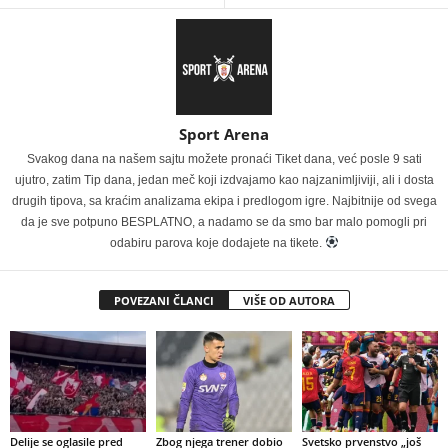
Sport Arena
Svakog dana na našem sajtu možete pronaći Tiket dana, već posle 9 sati
ujutro, zatim Tip dana, jedan meč koji izdvajamo kao najzanimljiviji, ali i dosta
drugih tipova, sa kraćim analizama ekipa i predlogom igre. Najbitnije od svega
da je sve potpuno BESPLATNO, a nadamo se da smo bar malo pomogli pri
odabiru parova koje dodajete na tikete.
POVEZANI ČLANCI
VIŠE OD AUTORA
Delije se oglasile pred
Zbog njega trener dobio
Svetsko prvenstvo „još