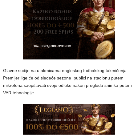
Glavne sudije na utakmicama engleskog fudbalskog takmičenja
Premijer lige će od sledeće sezone ;publici na stadionu putem
mikrofona saopštavati svoje odluke nakon pregleda snimka putem
VAR tehnologije.