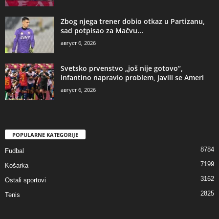
Zbog njega trener dobio otkaz u Partizanu,
sad potpisao za Mačvu...
август 6, 2026
Svetsko prvenstvo „još nije gotovo“,
Infantino napravio problem, javili se Ameri
август 6, 2026
POPULARNE KATEGORIJE
8784
Fudbal
7199
Košarka
3162
Ostali sportovi
2825
Tenis