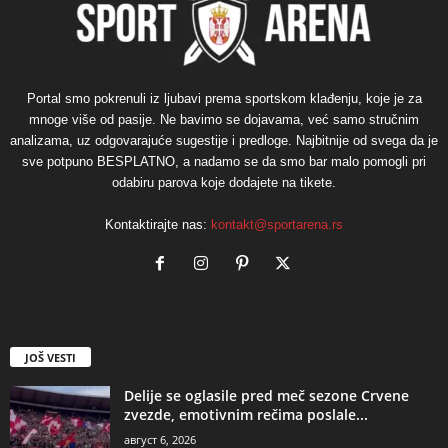
Portal smo pokrenuli iz ljubavi prema sportskom klađenju, koje je za
mnoge više od pasije. Ne bavimo se dojavama, već samo stručnim
analizama, uz odgovarajuće sugestije i predloge. Najbitnije od svega da je
sve potpuno BESPLATNO, a nadamo se da smo bar malo pomogli pri
odabiru parova koje dodajete na tikete.
Kontaktirajte nas:
kontakt@sportarena.rs
JOŠ VESTI
Delije se oglasile pred meč sezone Crvene
zvezde, emotivnim rečima poslale...
август 6, 2026