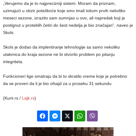
„Verujemo da je to najprecizniji sistem. Moram da priznam,
uzimajući u obzir poteškoće koje smo imali tokom prvih nekoliko
meseci sezone, izrazito sam sumnjao u ovo, ali napredak koji je
postignut u proteklih četiri do šest nedelja je bio značajan“, naveo je
Skols.
Skols je dodao da implentiranje tehnologije sa samo nekoliko
utakmica do kraja sezone ne bi stvorilo problem po pitanju
integriteta.
Funkcioneri lige smatraju da bi to skratilo vreme koje je potrebno
da se proveri da li je bio ofsajd za u proseku 31 sekundu.
(Kurir.rs /
Lajk.rs
)