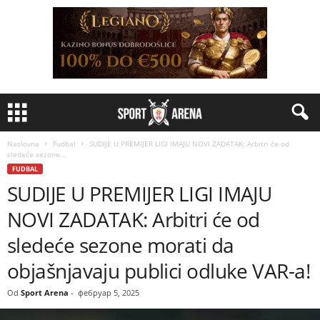
Naslovna
Fudbal
SUDIJE U PREMIJER LIGI IMAJU NOVI ZADATAK: Arbitri će od
sledeće sezone...
FUDBAL
SUDIJE U PREMIJER LIGI IMAJU
NOVI ZADATAK: Arbitri će od
sledeće sezone morati da
objašnjavaju publici odluke VAR-a!
Od
Sport Arena
-
фебруар 5, 2025