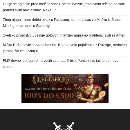
Delije se oglasile pred meč sezone Crvene zvezde, emotivnim rečima poslale
poruku svim navijačima: „Neka…“
Zbog njega trener dobio otkaz u Partizanu, sad potpisao za Mačvu iz Šapca:
Mladi golman opet u Superligi
Svetsko prvenstvo „još nije gotovo“, Infantino napravio problem, javili se Ameri
Miško Ražnatović potvrdio bombu: Ilirija dovela pojačanje iz Evrolige, nedavno
je rastužio celu Srbiju!
FMP doveo jednog od najvećih talenata Srbije, Panteri sve jači pred novu
sezonu