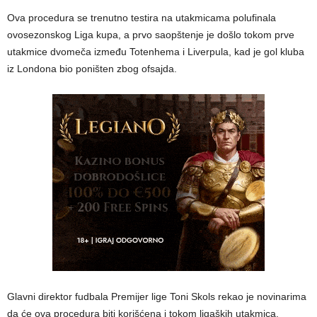
Ova procedura se trenutno testira na utakmicama polufinala
ovosezonskog Liga kupa, a prvo saopštenje je došlo tokom prve
utakmice dvomeča između Totenhema i Liverpula, kad je gol kluba
iz Londona bio poništen zbog ofsajda.
Glavni direktor fudbala Premijer lige Toni Skols rekao je novinarima
da će ova procedura biti korišćena i tokom ligaških utakmica.