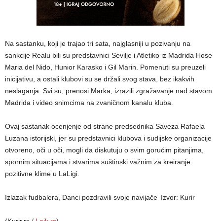
Na sastanku, koji je trajao tri sata, najglasniji u pozivanju na
sankcije Realu bili su predstavnici Sevilje i Atletiko iz Madrida Hose
Maria del Nido, Hunior Karasko i Gil Marin. Pomenuti su preuzeli
inicijativu, a ostali klubovi su se držali svog stava, bez ikakvih
neslaganja. Svi su, prenosi Marka, izrazili zgražavanje nad stavom
Madrida i video snimcima na zvaničnom kanalu kluba.
Ovaj sastanak ocenjenje od strane predsednika Saveza Rafaela
Luzana istorijski, jer su predstavnici klubova i sudijske organizacije
otvoreno, oči u oči, mogli da diskutuju o svim gorućim pitanjima,
spornim situacijama i stvarima suštinski važnim za kreiranje
pozitivne klime u LaLigi.
Izlazak fudbalera, Danci pozdravili svoje navijače
Izvor: Kurir
(Kurir.rs /
Lajk.rs
)