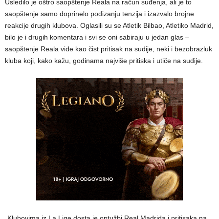
Usledilo je oštro saopštenje Reala na račun suđenja, ali je to
saopštenje samo doprinelo podizanju tenzija i izazvalo brojne
reakcije drugih klubova. Oglasili su se Atletik Bilbao, Atletiko Madrid,
bilo je i drugih komentara i svi se oni sabiraju u jedan glas –
saopštenje Reala vide kao čist pritisak na sudije, neki i bezobrazluk
kluba koji, kako kažu, godinama najviše pritiska i utiče na sudije.
„Klubovima iz La Lige dosta je optužbi Real Madrida i pritisaka na