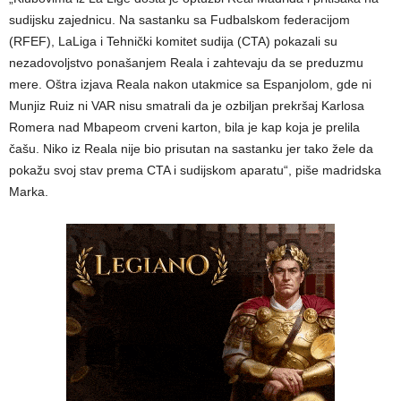
sudijsku zajednicu. Na sastanku sa Fudbalskom federacijom
(RFEF), LaLiga i Tehnički komitet sudija (CTA) pokazali su
nezadovoljstvo ponašanjem Reala i zahtevaju da se preduzmu
mere. Oštra izjava Reala nakon utakmice sa Espanjolom, gde ni
Munjiz Ruiz ni VAR nisu smatrali da je ozbiljan prekršaj Karlosa
Romera nad Mbapeom crveni karton, bila je kap koja je prelila
čašu. Niko iz Reala nije bio prisutan na sastanku jer tako žele da
pokažu svoj stav prema CTA i sudijskom aparatu“, piše madridska
Marka.