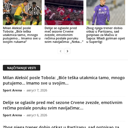
Milan Aleksić posle
Delije se oglasile pred
Zbog njega trener dobio
Tobola: „Biće teška
meč sezone Crvene
otkaz u Partizanu, sad
utakmica tamo, mnogo
zvezde, emotivnim
potpisao za Mačvu iz
putujemo… Imamo sve u
rečima poslale poruku
Šapca: Mladi golman opet
svojim rukama“
svim navijačima: „Neka…“
u Superligi
NAJČITANIJE VESTI
Milan Aleksić posle Tobola: „Biće teška utakmica tamo, mnogo
putujemo… Imamo sve u svojim...
Sport Arena
-
август 7, 2026
Delije se oglasile pred meč sezone Crvene zvezde, emotivnim
rečima poslale poruku svim navijačima:...
Sport Arena
-
август 6, 2026
Zbog njega trener dobio otkaz u Partizanu, sad potpisao za