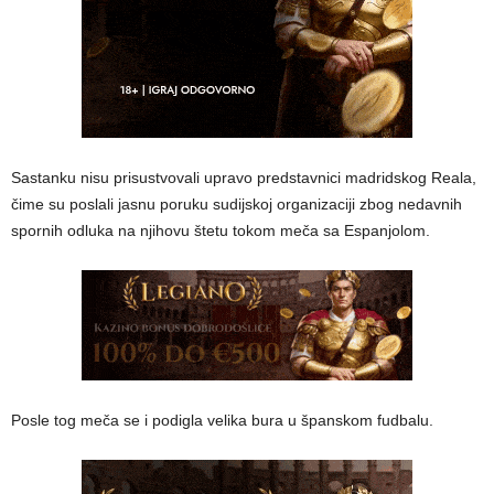
Sastanku nisu prisustvovali upravo predstavnici madridskog Reala,
čime su poslali jasnu poruku sudijskoj organizaciji zbog nedavnih
spornih odluka na njihovu štetu tokom meča sa Espanjolom.
Posle tog meča se i podigla velika bura u španskom fudbalu.