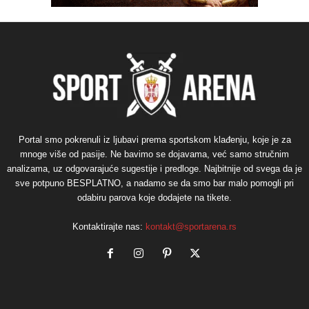
Portal smo pokrenuli iz ljubavi prema sportskom klađenju, koje je za
mnoge više od pasije. Ne bavimo se dojavama, već samo stručnim
analizama, uz odgovarajuće sugestije i predloge. Najbitnije od svega da je
sve potpuno BESPLATNO, a nadamo se da smo bar malo pomogli pri
odabiru parova koje dodajete na tikete.
Kontaktirajte nas:
kontakt@sportarena.rs