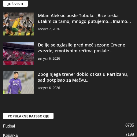
JOŠ VESTI
Milan Aleksić posle Tobola: „Biće teška
utakmica tamo, mnogo putujemo… Imamo...
август 7, 2026
Delije se oglasile pred meč sezone Crvene
zvezde, emotivnim rečima poslale...
август 6, 2026
Zbog njega trener dobio otkaz u Partizanu,
sad potpisao za Mačvu...
август 6, 2026
POPULARNE KATEGORIJE
8785
Fudbal
7199
Košarka