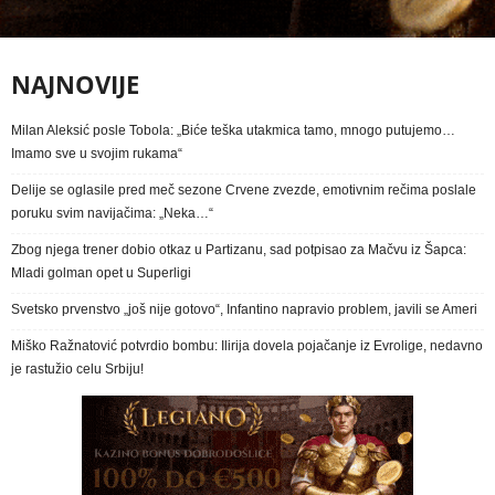
NAJNOVIJE
Milan Aleksić posle Tobola: „Biće teška utakmica tamo, mnogo putujemo…
Imamo sve u svojim rukama“
Delije se oglasile pred meč sezone Crvene zvezde, emotivnim rečima poslale
poruku svim navijačima: „Neka…“
Zbog njega trener dobio otkaz u Partizanu, sad potpisao za Mačvu iz Šapca:
Mladi golman opet u Superligi
Svetsko prvenstvo „još nije gotovo“, Infantino napravio problem, javili se Ameri
Miško Ražnatović potvrdio bombu: Ilirija dovela pojačanje iz Evrolige, nedavno
je rastužio celu Srbiju!