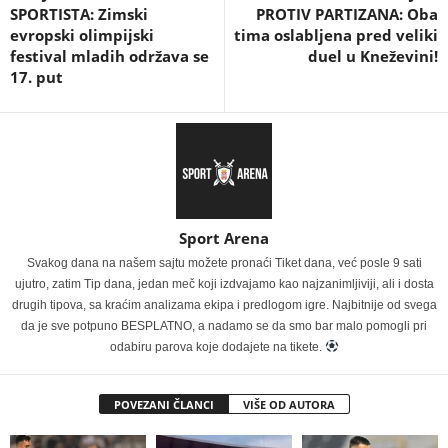
SPORTISTA: Zimski
PROTIV PARTIZANA: Oba
evropski olimpijski
tima oslabljena pred veliki
festival mladih održava se
duel u Kneževini!
17. put
Sport Arena
Svakog dana na našem sajtu možete pronaći Tiket dana, već posle 9 sati
ujutro, zatim Tip dana, jedan meč koji izdvajamo kao najzanimljiviji, ali i dosta
drugih tipova, sa kraćim analizama ekipa i predlogom igre. Najbitnije od svega
da je sve potpuno BESPLATNO, a nadamo se da smo bar malo pomogli pri
odabiru parova koje dodajete na tikete.
POVEZANI ČLANCI
VIŠE OD AUTORA