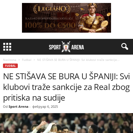
Naslovna
Fudbal
NE STIŠAVA SE BURA U ŠPANIJI: Svi klubovi traže sankcije...
FUDBAL
NE STIŠAVA SE BURA U ŠPANIJI: Svi
klubovi traže sankcije za Real zbog
pritiska na sudije
Od
Sport Arena
-
фебруар 6, 2025