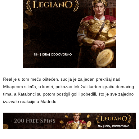
Real je u tom meču oštećen, sudija je za jedan prekršaj nad
Mbapeom s leđa, u kontri, pokazao tek žuti karton igraču domaćeg
tima, a Katalonci su potom postigli gol i pobedili, što je sve zajedno
izazvalo reakcije u Madridu.