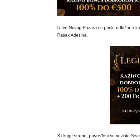
U tim Novog Pazara se posle odležane kaz
Rasak Adešina.
S druge strane, povređeni su vezista Sea