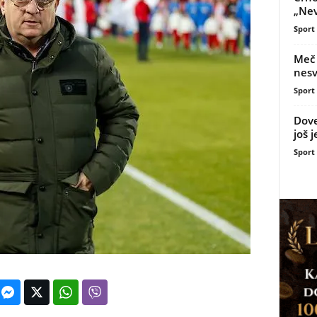
„Nev
Sport
Meč 
nesv
Sport
Dove
još 
Sport