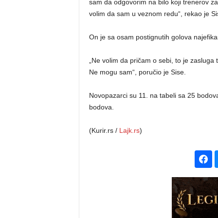
sam da odgovorim na bilo koji trenerov za
volim da sam u veznom redu“, rekao je Si
On je sa osam postignutih golova najefikasn
„Ne volim da pričam o sebi, to je zasluga 
Ne mogu sam“, poručio je Sise.
Novopazarci su 11. na tabeli sa 25 bodov
bodova.
(Kurir.rs /
Lajk.rs
)