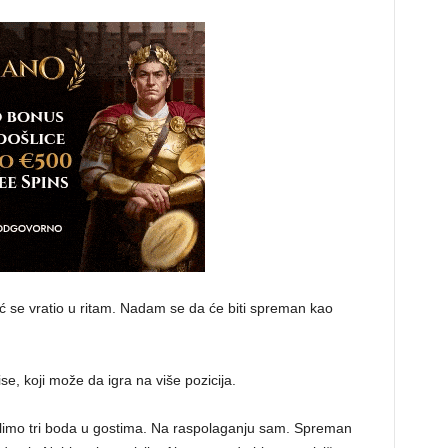
ić se vratio u ritam. Nadam se da će biti spreman kao
se, koji može da igra na više pozicija.
elimo tri boda u gostima. Na raspolaganju sam. Spreman