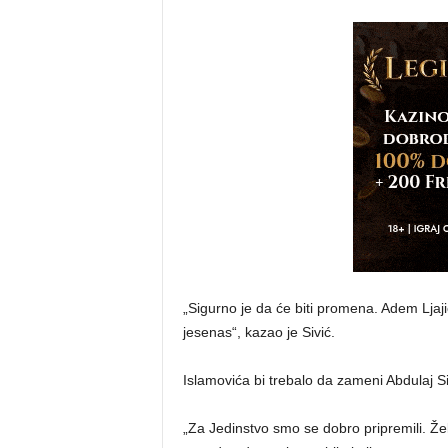
„Sigurno je da će biti promena. Adem Ljaj
jesenas“, kazao je Sivić.
Islamovića bi trebalo da zameni Abdulaj Si
„Za Jedinstvo smo se dobro pripremili. Ž