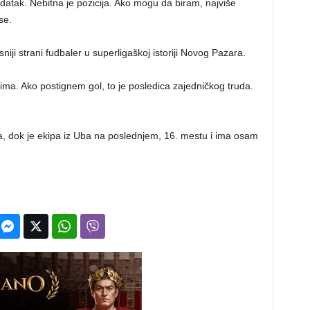
datak. Nebitna je pozicija. Ako mogu da biram, najviše
se.
iji strani fudbaler u superligaškoj istoriji Novog Pazara.
tima. Ako postignem gol, to je posledica zajedničkog truda.
a, dok je ekipa iz Uba na poslednjem, 16. mestu i ima osam