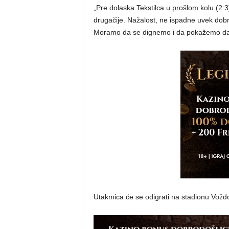
„Pre dolaska Tekstilca u prošlom kolu (2:
drugačije. Nažalost, ne ispadne uvek dobr
Moramo da se dignemo i da pokažemo da je
Utakmica će se odigrati na stadionu Vožd