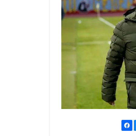
r
e
n
a