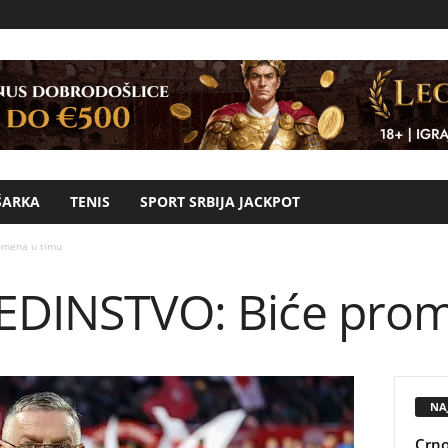
ŠARKA
TENIS
SPORT SRBIJA JACKPOT
omena u timu
JEDINSTVO: Biće pro
NAJ
Crno