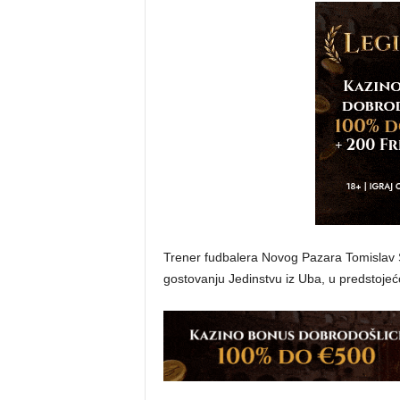
Trener fudbalera Novog Pazara Tomislav Si
gostovanju Jedinstvu iz Uba, u predstojećo