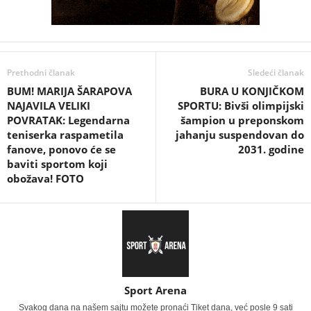
Prethodni članak
Sledeći članak
BUM! MARIJA ŠARAPOVA
BURA U KONJIČKOM
NAJAVILA VELIKI
SPORTU: Bivši olimpijski
POVRATAK: Legendarna
šampion u preponskom
teniserka raspametila
jahanju suspendovan do
fanove, ponovo će se
2031. godine
baviti sportom koji
obožava! FOTO
Sport Arena
Svakog dana na našem sajtu možete pronaći Tiket dana, već posle 9 sati