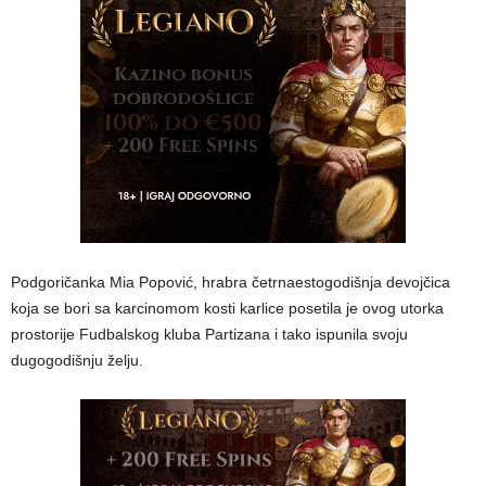
Podgoričanka Mia Popović, hrabra četrnaestogodišnja devojčica
koja se bori sa karcinomom kosti karlice posetila je ovog utorka
prostorije Fudbalskog kluba Partizana i tako ispunila svoju
dugogodišnju želju.