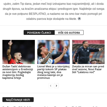
ujutro, zatim Tip dana, jedan meč koji izdvajamo kao najzanimljiviji, ali i dosta
drugih tipova, sa kraćim analizama ekipa i predlogom igre. Najbitnije od svega
da je sve potpuno BESPLATNO, a nadamo se da smo bar malo pomogli pri
odabiru parova koje dodajete na tikete.
POVEZANI ČLANCI
VIŠE OD AUTORA
Dušan Tadić debitovao
Lionel Mesi je u istorijskoj
Zvezda za miran san pred
asistencijom u Erediviziji
partiji tokom SP plakao
meč sezone, Novi Pazar
za novi tim: Pogledajte
zbog svog tate, dva
želi “Lalatovu noć”
majstoriju bivšeg
meseca kasnije on je
kapitena Srbije
preminuo
NAJČITANIJE VESTI