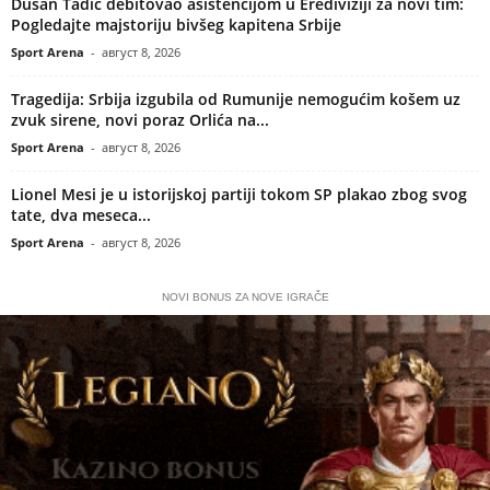
Dušan Tadić debitovao asistencijom u Erediviziji za novi tim:
Pogledajte majstoriju bivšeg kapitena Srbije
Sport Arena
-
август 8, 2026
Tragedija: Srbija izgubila od Rumunije nemogućim košem uz
zvuk sirene, novi poraz Orlića na...
Sport Arena
-
август 8, 2026
Lionel Mesi je u istorijskoj partiji tokom SP plakao zbog svog
tate, dva meseca...
Sport Arena
-
август 8, 2026
NOVI BONUS ZA NOVE IGRAČE