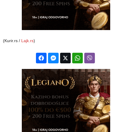
(Kurir.rs /
Lajk.rs
)