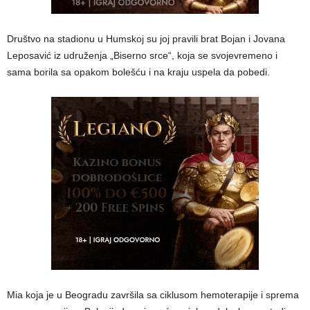
Društvo na stadionu u Humskoj su joj pravili brat Bojan i Jovana
Leposavić iz udruženja „Biserno srce“, koja se svojevremeno i
sama borila sa opakom bolešću i na kraju uspela da pobedi.
Mia koja je u Beogradu završila sa ciklusom hemoterapije i sprema