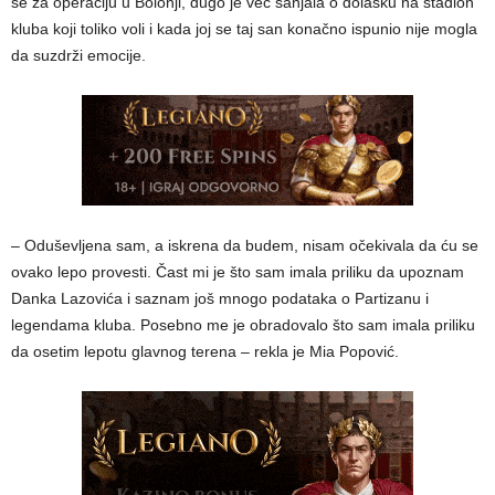
se za operaciju u Bolonji, dugo je već sanjala o dolasku na stadion
kluba koji toliko voli i kada joj se taj san konačno ispunio nije mogla
da suzdrži emocije.
– Oduševljena sam, a iskrena da budem, nisam očekivala da ću se
ovako lepo provesti. Čast mi je što sam imala priliku da upoznam
Danka Lazovića i saznam još mnogo podataka o Partizanu i
legendama kluba. Posebno me je obradovalo što sam imala priliku
da osetim lepotu glavnog terena – rekla je Mia Popović.