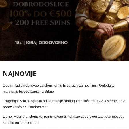
NAJNOVIJE
Dušan Tadić debitovao asistencijom u Erediviziji za novi tim: Pogledajte
majstoriju bivšeg kapitena Srbije
Tragedija: Srbija izgubila od Rumunije nemogućim košem uz zvuk sirene, novi
poraz Orlića na Eurobasketu
Lionel Mesi je u istorijskoj partiji tokom SP plakao zbog svog tate, dva meseca
kasnije on je preminuo