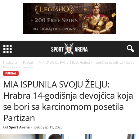
Naslovna
Fudbal
MIA ISPUNILA SVOJU ŽELJU: Hrabra 14-godišnja devojčica koja se
bori sa karcinomom...
FUDBAL
MIA ISPUNILA SVOJU ŽELJU:
Hrabra 14-godišnja devojčica koja
se bori sa karcinomom posetila
Partizan
Od
Sport Arena
-
фебруар 11, 2025