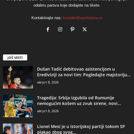
odabiru parova koje dodajete na tikete.
Kontaktirajte nas:
kontakt@sportarena.rs
JOŠ VESTI
Dušan Tadić debitovao asistencijom u
Erediviziji za novi tim: Pogledajte majstoriju...
август 8, 2026
Tragedija: Srbija izgubila od Rumunije
nemogućim košem uz zvuk sirene, novi...
август 8, 2026
Lionel Mesi je u istorijskoj partiji tokom SP
plakao zbog svog...