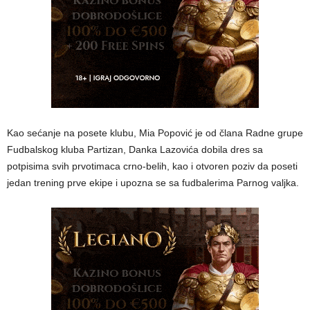
Kao sećanje na posete klubu, Mia Popović je od člana Radne grupe
Fudbalskog kluba Partizan, Danka Lazovića dobila dres sa
potpisima svih prvotimaca crno-belih, kao i otvoren poziv da poseti
jedan trening prve ekipe i upozna se sa fudbalerima Parnog valjka.