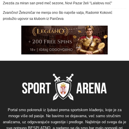
Zvezda za miran san pred meč sezone, Novi Pazar želi “Lalatovu noć”
Zvanično! Železničar ne menja ono što najviše valja, Radomir Koković
produžio ugovor sa klubom iz Pančeva
Portal smo pokrenuli iz ljubavi prema sportskom klađenju, koje je za
mnoge više od pasije. Ne bavimo se dojavama, već samo stručnim
analizama, uz odgovarajuće sugestije i predloge. Najbitnije od svega da je
sve potpuno BESPLATNO, a nadamo se da smo bar malo pomogli pri