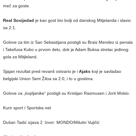
meč za goste.
Real Sosijedad
je kao gost bio bolji od danskog Mitjelanda i slavio
sa 2:1.
Golove za tim iz San Sebastijana postigli su Brais Mendez iz penala
i Takefusa Kubo u prvom delu, dok je Adam Buksa strelac jedinog
gola za Mitjleland.
Sjajan rezultat pred revanš ostvario je i
Ajaks
koji je savladao
belgijski Union Sent Žiloa sa 2:0, i to u gostima.
Golove za „kopljanike“ postigli su Kristijan Rasmusen i Jorti Mokio.
Kurir sport / Sportske.net
Dušan Tadić izjava 2
Izvor: MONDO/Milutin Vujičić