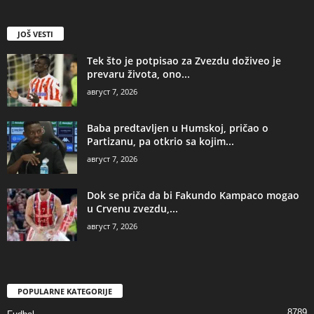
JOŠ VESTI
Tek što je potpisao za Zvezdu doživeo je
prevaru života, ono...
август 7, 2026
Baba predtavljen u Humskoj, pričao o
Partizanu, pa otkrio sa kojim...
август 7, 2026
Dok se priča da bi Fakundo Kampaco mogao
u Crvenu zvezdu,...
август 7, 2026
POPULARNE KATEGORIJE
8789