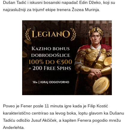
Dušan Tadić i iskusni bosanski napadač Edin Džeko, koji su
najzaslužniji za trijumf ekipe trenera Žozea Murinja.
Poveo je Fener posle 11 minuta igre kada je Filip Kostić
karakteristično centrirao sa levog boka, loptu glavom ka Dušanu
Tadiću odložio Jusuf Akčiček, a kapiten Fenera pogodio mrežu
Anderlehta.