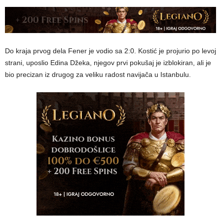
Do kraja prvog dela Fener je vodio sa 2:0. Kostić je projurio po levoj
strani, uposlio Edina Džeka, njegov prvi pokušaj je izblokiran, ali je
bio precizan iz drugog za veliku radost navijača u Istanbulu.