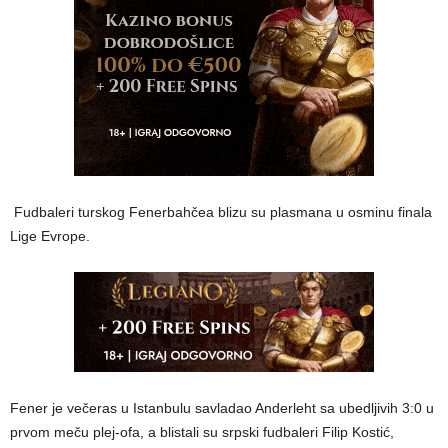
Fudbaleri turskog Fenerbahčea blizu su plasmana u osminu finala
Lige Evrope.
Fener je večeras u Istanbulu savladao Anderleht sa ubedljivih 3:0 u
prvom meču plej-ofa, a blistali su srpski fudbaleri Filip Kostić,