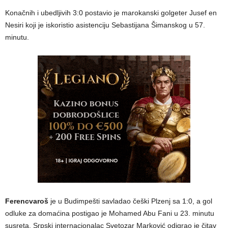
Konačnih i ubedljivih 3:0 postavio je marokanski golgeter Jusef en
Nesiri koji je iskoristio asistenciju Sebastijana Šimanskog u 57.
minutu.
Ferencvaroš
je u Budimpešti savladao češki Plzenj sa 1:0, a gol
odluke za domaćina postigao je Mohamed Abu Fani u 23. minutu
susreta. Srpski internacionalac Svetozar Marković odigrao je čitav