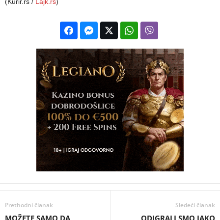
(Kurir.rs /
Lajk.rs
)
Prethodni članak
Sledeći članak
MOŽETE SAMO DA
ODIGRALI SMO JAKO