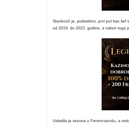
Stanković je, podsetimo, prvi put kao šef
od 2019. do 2022. godine, a nakon toga je
Usledila je sezona u Ferencvarošu, a ond