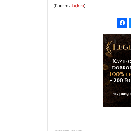
(Kurir.rs /
Lajk.rs
)
Prethodni članak