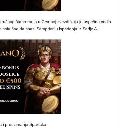
 stručnog štaba radio u Crvenoj zvezdi koju je uspešno vodio
 pokušao da spasi Sampdoriju ispadanja iz Serije A.
a i preuzimanje Spartaka.