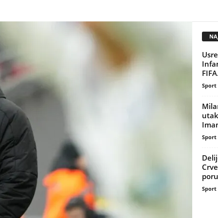
NAJ
Usre
Infa
FIFA
Sport
Mila
uta
Imam
Sport
Deli
Crve
poru
Sport