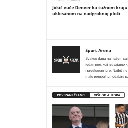
Jokić vuče Denver ka tužnom kraju
uklesanom na nadgrobnoj ploči
Sport Arena
Svakog dana na našem sajtu 
jedan meč koji izdvajamo kao
i predlogom igre. Najbitn
malo pomogli pri odabiru pa
POVEZANI ČLANCI
VIŠE OD AUTORA