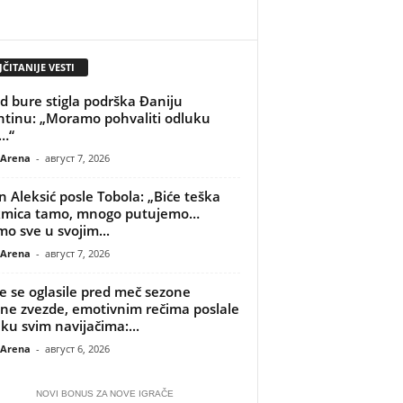
ČITANIJE VESTI
d bure stigla podrška Đaniju
ntinu: „Moramo pohvaliti odluku
…“
 Arena
-
август 7, 2026
n Aleksić posle Tobola: „Biće teška
kmica tamo, mnogo putujemo…
o sve u svojim...
 Arena
-
август 7, 2026
je se oglasile pred meč sezone
ne zvezde, emotivnim rečima poslale
ku svim navijačima:...
 Arena
-
август 6, 2026
NOVI BONUS ZA NOVE IGRAČE