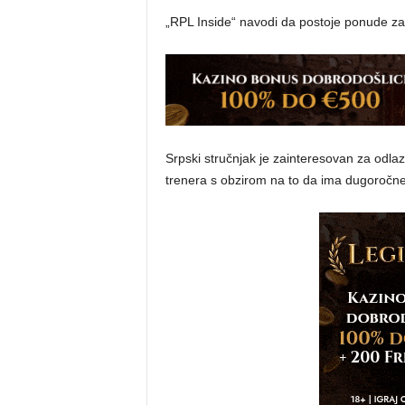
„RPL Inside“ navodi da postoje ponude za Sta
Srpski stručnjak je zainteresovan za odlaz
trenera s obzirom na to da ima dugoročne