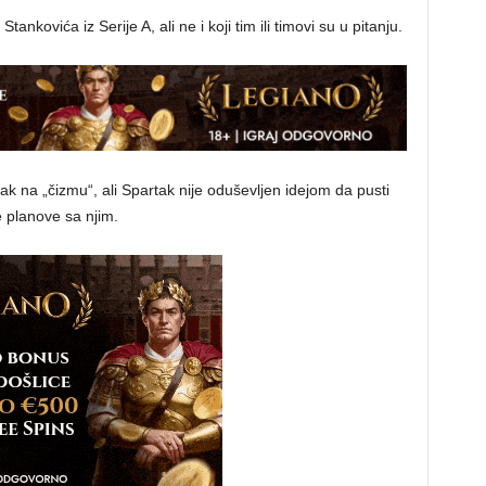
nkovića iz Serije A, ali ne i koji tim ili timovi su u pitanju.
ak na „čizmu“, ali Spartak nije oduševljen idejom da pusti
 planove sa njim.