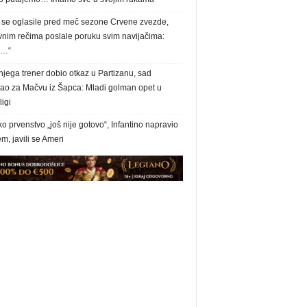
e se oglasile pred meč sezone Crvene zvezde,
vnim rečima poslale poruku svim navijačima:
a…“
jega trener dobio otkaz u Partizanu, sad
sao za Mačvu iz Šapca: Mladi golman opet u
igi
o prvenstvo „još nije gotovo“, Infantino napravio
m, javili se Ameri