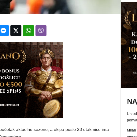
NA
Usred 
pohva
početak aktuelne sezone, a ekipa posle 23 utakmice ima
Milan 
Krasnodara.
mnogo