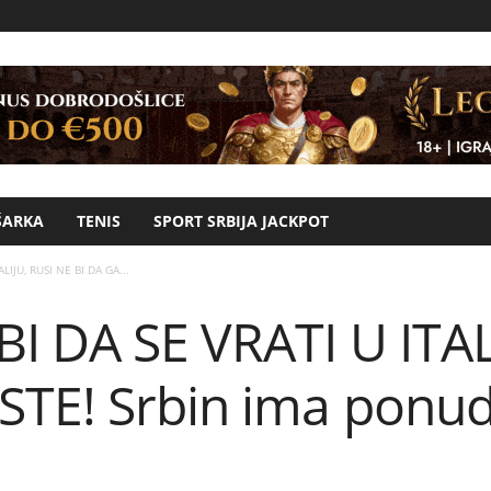
ŠARKA
TENIS
SPORT SRBIJA JACKPOT
LIJU, RUSI NE BI DA GA...
I DA SE VRATI U ITAL
TE! Srbin ima ponude 