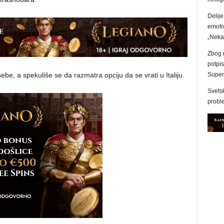
Delij
emoti
„Nek
Zbog n
potpi
be, a spekuliše se da razmatra opciju da se vrati u Italiju.
Superl
Svetsk
proble