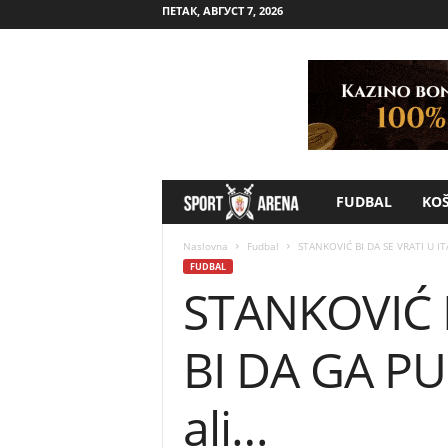
ПЕТАК, АВГУСТ 7, 2026
FUDBAL
KO
S
p
Naslovna
Fudbal
STANKOVIĆ BI DA SE VRATI U ITA
FUDBAL
STANKOVIĆ B
o
r
BI DA GA PUS
t
ali…
A