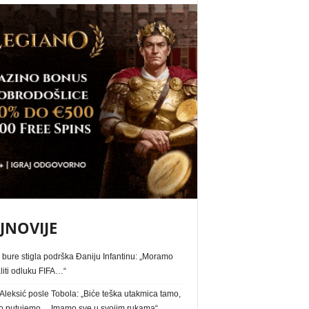
JNOVIJE
bure stigla podrška Đaniju Infantinu: „Moramo
liti odluku FIFA…“
Aleksić posle Tobola: „Biće teška utakmica tamo,
 putujemo… Imamo sve u svojim rukama“