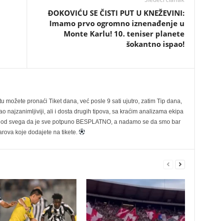
ĐOKOVIĆU SE ČISTI PUT U KNEŽEVINI:
Imamo prvo ogromno iznenađenje u
Monte Karlu! 10. teniser planete
šokantno ispao!
možete pronaći Tiket dana, već posle 9 sati ujutro, zatim Tip dana,
 najzanimljiviji, ali i dosta drugih tipova, sa kraćim analizama ekipa
ije od svega da je sve potpuno BESPLATNO, a nadamo se da smo bar
rova koje dodajete na tikete.