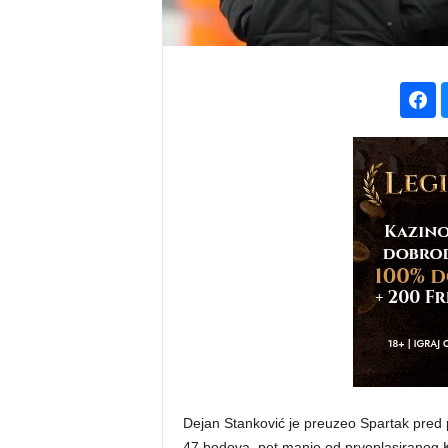
Dejan Stanković je preuzeo Spartak pred 
47 bodova, pet manje od prvoplasiranog 