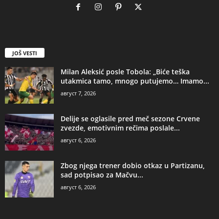
JOŠ VESTI
Milan Aleksić posle Tobola: „Biće teška
utakmica tamo, mnogo putujemo… Imamo...
август 7, 2026
Delije se oglasile pred meč sezone Crvene
zvezde, emotivnim rečima poslale...
август 6, 2026
Zbog njega trener dobio otkaz u Partizanu,
sad potpisao za Mačvu...
август 6, 2026