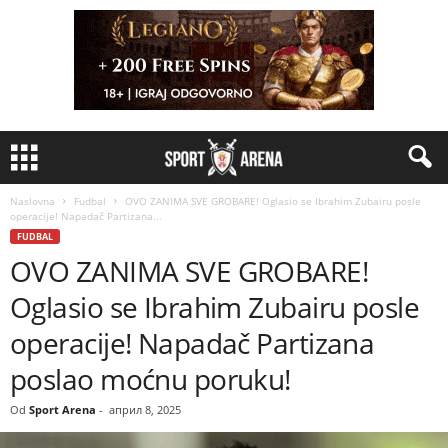
Naslovna
Fudbal
OVO ZANIMA SVE GROBARE! Oglasio se Ibrahim Zubairu posle
operacije! Napadač Partizana...
FUDBAL
OVO ZANIMA SVE GROBARE!
Oglasio se Ibrahim Zubairu posle
operacije! Napadač Partizana
poslao moćnu poruku!
Od
Sport Arena
-
април 8, 2025