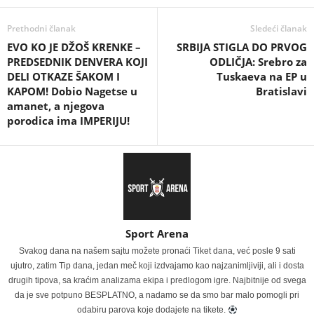
Prethodni članak
Sledeći članak
EVO KO JE DŽOŠ KRENKE –
SRBIJA STIGLA DO PRVOG
PREDSEDNIK DENVERA KOJI
ODLIČJA: Srebro za
DELI OTKAZE ŠAKOM I
Tuskaeva na EP u
KAPOM! Dobio Nagetse u
Bratislavi
amanet, a njegova
porodica ima IMPERIJU!
Sport Arena
Svakog dana na našem sajtu možete pronaći Tiket dana, već posle 9 sati
ujutro, zatim Tip dana, jedan meč koji izdvajamo kao najzanimljiviji, ali i dosta
drugih tipova, sa kraćim analizama ekipa i predlogom igre. Najbitnije od svega
da je sve potpuno BESPLATNO, a nadamo se da smo bar malo pomogli pri
odabiru parova koje dodajete na tikete.