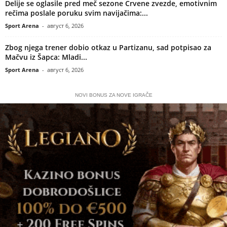
Delije se oglasile pred meč sezone Crvene zvezde, emotivnim
rečima poslale poruku svim navijačima:...
Sport Arena
-
август 6, 2026
Zbog njega trener dobio otkaz u Partizanu, sad potpisao za
Mačvu iz Šapca: Mladi...
Sport Arena
-
август 6, 2026
NOVI BONUS ZA NOVE IGRAČE