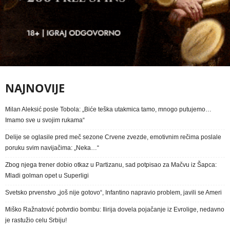
NAJNOVIJE
Milan Aleksić posle Tobola: „Biće teška utakmica tamo, mnogo putujemo…
Imamo sve u svojim rukama“
Delije se oglasile pred meč sezone Crvene zvezde, emotivnim rečima poslale
poruku svim navijačima: „Neka…“
Zbog njega trener dobio otkaz u Partizanu, sad potpisao za Mačvu iz Šapca:
Mladi golman opet u Superligi
Svetsko prvenstvo „još nije gotovo“, Infantino napravio problem, javili se Ameri
Miško Ražnatović potvrdio bombu: Ilirija dovela pojačanje iz Evrolige, nedavno
je rastužio celu Srbiju!