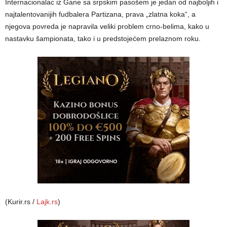
Internacionalac iz Gane sa srpskim pasošem je jedan od najboljih i
najtalentovanijih fudbalera Partizana, prava „zlatna koka“, a
njegova povreda je napravila veliki problem crno-belima, kako u
nastavku šampionata, tako i u predstojećem prelaznom roku.
(Kurir.rs /
Lajk.rs
)