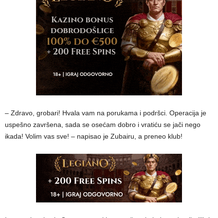
– Zdravo, grobari! Hvala vam na porukama i podršci. Operacija je
uspešno završena, sada se osećam dobro i vratiću se jači nego
ikada! Volim vas sve! – napisao je Zubairu, a preneo klub!