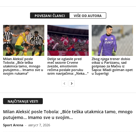
POVEZANI ČLANCI
VIŠE OD AUTORA
Milan Aleksić posle
Delije se oglasile pred
Zbog njega trener dobio
Tobola: „Biće teška
meč sezone Crvene
otkaz u Partizanu, sad
utakmica tamo, mnogo
zvezde, emotivnim
potpisao za Mačvu iz
putujemo… Imamo sve u
rečima poslale poruku
Šapca: Mladi golman opet
svojim rukama“
svim navijačima: „Neka…“
u Superligi
NAJČITANIJE VESTI
Milan Aleksić posle Tobola: „Biće teška utakmica tamo, mnogo
putujemo… Imamo sve u svojim...
Sport Arena
-
август 7, 2026