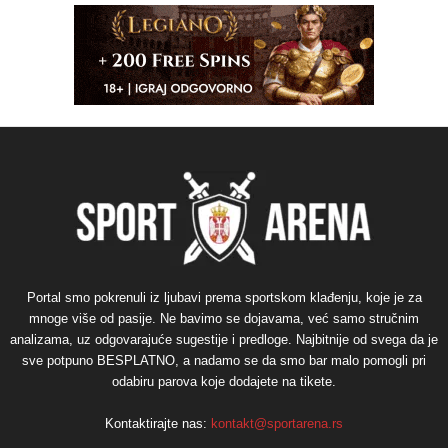
Portal smo pokrenuli iz ljubavi prema sportskom klađenju, koje je za
mnoge više od pasije. Ne bavimo se dojavama, već samo stručnim
analizama, uz odgovarajuće sugestije i predloge. Najbitnije od svega da je
sve potpuno BESPLATNO, a nadamo se da smo bar malo pomogli pri
odabiru parova koje dodajete na tikete.
Kontaktirajte nas:
kontakt@sportarena.rs