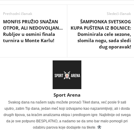
Prethodni članak
Sledeći članak
MONFIS PRUŽIO SNAŽAN
ŠAMPIONKA SVETSKOG
OTPOR, ALI NEDOVOLJAN…
KUPA PUŠTENA IZ BOLNICE:
Rubljov u osmini finala
Dominirala cele sezone,
turnira u Monte Karlu!
slomila nogu, sada sledi
dug oporavak!
Sport Arena
Svakog dana na našem sajtu možete pronaći Tiket dana, već posle 9 sati
ujutro, zatim Tip dana, jedan meč koji izdvajamo kao najzanimljiviji, ali i dosta
drugih tipova, sa kraćim analizama ekipa i predlogom igre. Najbitnije od svega
da je sve potpuno BESPLATNO, a nadamo se da smo bar malo pomogli pri
odabiru parova koje dodajete na tikete.