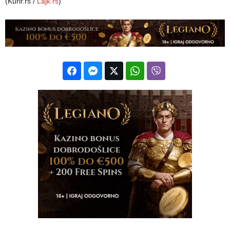
(Kurir.rs /
Lajk.rs
)