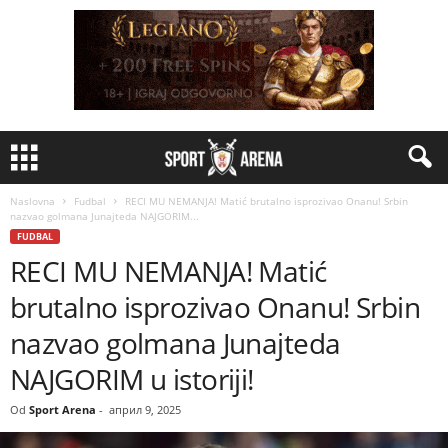
Naslovna
Fudbal
RECI MU NEMANJA! Matić brutalno isprozivao Onanu! Srbin
nazvao golmana Junajteda NAJGORIM...
FUDBAL
RECI MU NEMANJA! Matić
brutalno isprozivao Onanu! Srbin
nazvao golmana Junajteda
NAJGORIM u istoriji!
Od
Sport Arena
-
април 9, 2025