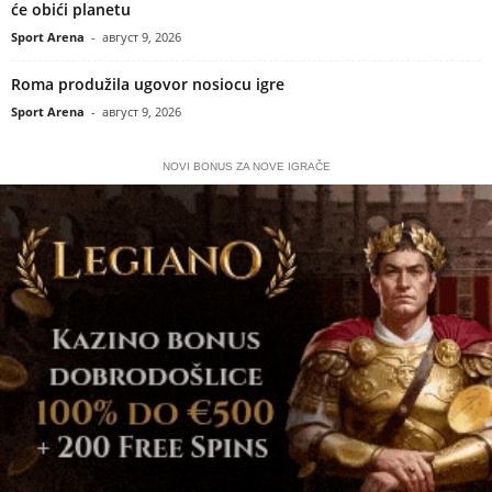
će obići planetu
Sport Arena
-
август 9, 2026
Roma produžila ugovor nosiocu igre
Sport Arena
-
август 9, 2026
NOVI BONUS ZA NOVE IGRAČE