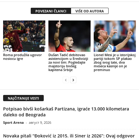
POVEZANI ČLANCI
VIŠE OD AUTORA
Roma produžila ugovor
Dušan Tadić debitovao
Lionel Mesi je u istorijskoj
nosiocu igre
asistencijom u Erediviziji
partiji tokom SP plakao
za novi tim: Pogledajte
zbog svog tate, dva
majstoriju bivšeg
meseca kasnije on je
kapitena Srbije
preminuo
NAJČITANIJE VESTI
Potpisao bivši košarkaš Partizana, igraće 13.000 kilometara
daleko od Beograda
Sport Arena
-
август 9, 2026
Novaka pitali “Đoković iz 2015. ili Siner iz 2026”: Ovaj odgovor