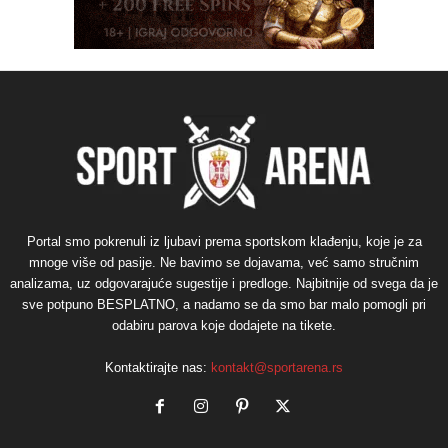
Portal smo pokrenuli iz ljubavi prema sportskom klađenju, koje je za
mnoge više od pasije. Ne bavimo se dojavama, već samo stručnim
analizama, uz odgovarajuće sugestije i predloge. Najbitnije od svega da je
sve potpuno BESPLATNO, a nadamo se da smo bar malo pomogli pri
odabiru parova koje dodajete na tikete.
Kontaktirajte nas:
kontakt@sportarena.rs