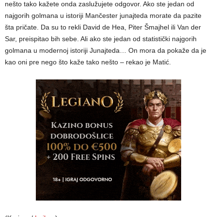
nešto tako kažete onda zaslužujete odgovor. Ako ste jedan od
najgorih golmana u istoriji Mančester junajteda morate da pazite
šta pričate. Da su to rekli David de Hea, Piter Šmajhel ili Van der
Sar, preispitao bih sebe. Ali ako ste jedan od statistički najgorih
golmana u modernoj istoriji Junajteda… On mora da pokaže da je
kao oni pre nego što kaže tako nešto – rekao je Matić.