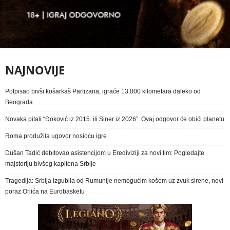
NAJNOVIJE
Potpisao bivši košarkaš Partizana, igraće 13.000 kilometara daleko od
Beograda
Novaka pitali “Đoković iz 2015. ili Siner iz 2026”: Ovaj odgovor će obići planetu
Roma produžila ugovor nosiocu igre
Dušan Tadić debitovao asistencijom u Erediviziji za novi tim: Pogledajte
majstoriju bivšeg kapitena Srbije
Tragedija: Srbija izgubila od Rumunije nemogućim košem uz zvuk sirene, novi
poraz Orlića na Eurobasketu