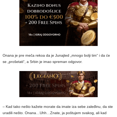
Onana je pre meča rekoa da je Junajted „mnogo bolji tim“ i da će
se „prošetati“, a Srbin je imao spreman odgovor.
– Kad tako nešto kažete morate da imate iza sebe zaleđinu, da ste
uradili nešto. Onana…Uhh…Znate, ja poštujem svakog, ali kad