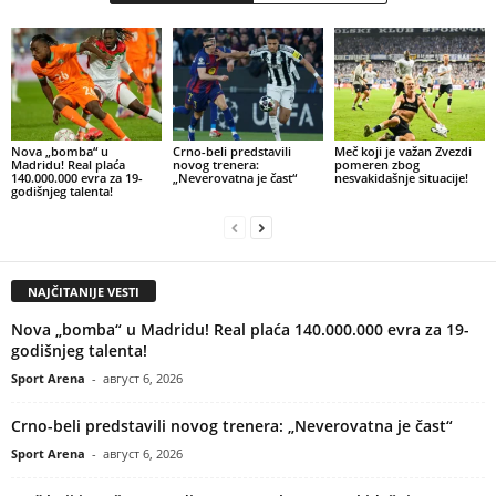
Nova „bomba“ u
Crno-beli predstavili
Meč koji je važan Zvezdi
Madridu! Real plaća
novog trenera:
pomeren zbog
140.000.000 evra za 19-
„Neverovatna je čast“
nesvakidašnje situacije!
godišnjeg talenta!
NAJČITANIJE VESTI
Nova „bomba“ u Madridu! Real plaća 140.000.000 evra za 19-
godišnjeg talenta!
Sport Arena
-
август 6, 2026
Crno-beli predstavili novog trenera: „Neverovatna je čast“
Sport Arena
-
август 6, 2026