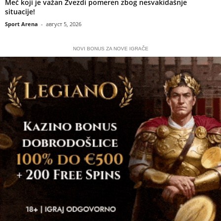
Meč koji je važan Zvezdi pomeren zbog nesvakidašnje
situacije!
Sport Arena
-
август 5, 2026
NOVI BONUS ZA NOVE IGRAČE