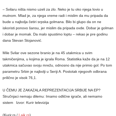
– Svilaru ništa nismo uzeli za zlo. Neko je tu oko njega lovio u
mutnom. Mlad je, za njega vreme radi i mislim da mu pripada da
bude u najbolja četiri srpska golmana. Bilo bi glupo da on ne
iskoristi ponovo šansu, jer mislim da pripada ovde. Dobar je golman
i dobar je momak. Da malo spustimo loptu – rekao je pre godinu
dana Stevan Stojanović.
Mile Svilar ove sezone branio je na 45 utakmica u svim
takmičenjima, u kojima je igrala Roma. Statistika kaže da je na 12
utakmica sačuvao svoju mrežu, odnosno da nije primio gol. Po tom
parametru Srbin je najbolji u Seriji A. Postotak njegovih odbrana
prilično je visok 76,1.
U ČEMU JE ZAKAZALA REPREZENTACIJA SRBIJE NA EP?
Stručnjaci nemaju dilemu: Imamo odlične igrače, ali nemamo
sistem
Izvor: Kurir televizija
(Kurir.rs /
Lajk.rs
)