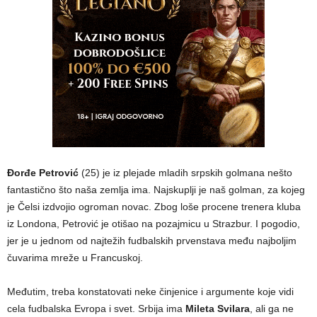
Đorđe Petrović
(25) je iz plejade mladih srpskih golmana nešto
fantastično što naša zemlja ima. Najskuplji je naš golman, za kojeg
je Čelsi izdvojio ogroman novac. Zbog loše procene trenera kluba
iz Londona, Petrović je otišao na pozajmicu u Strazbur. I pogodio,
jer je u jednom od najtežih fudbalskih prvenstava među najboljim
čuvarima mreže u Francuskoj.
Međutim, treba konstatovati neke činjenice i argumente koje vidi
cela fudbalska Evropa i svet. Srbija ima
Mileta Svilara
, ali ga ne