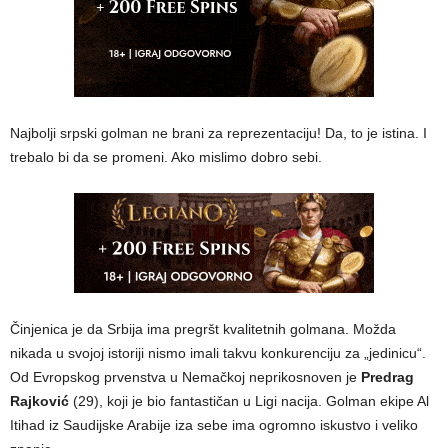
Najbolji srpski golman ne brani za reprezentaciju! Da, to je istina. I
trebalo bi da se promeni. Ako mislimo dobro sebi.
Činjenica je da Srbija ima pregršt kvalitetnih golmana. Možda
nikada u svojoj istoriji nismo imali takvu konkurenciju za „jedinicu“.
Od Evropskog prvenstva u Nemačkoj neprikosnoven je
Predrag
Rajković
(29), koji je bio fantastičan u Ligi nacija. Golman ekipe Al
Itihad iz Saudijske Arabije iza sebe ima ogromno iskustvo i veliko