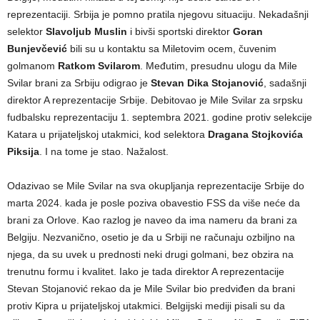
reprezentaciji. Srbija je pomno pratila njegovu situaciju. Nekadašnji
selektor
Slavoljub Muslin
i bivši sportski direktor
Goran
Bunjevčević
bili su u kontaktu sa Miletovim ocem, čuvenim
golmanom
Ratkom Svilarom
. Međutim, presudnu ulogu da Mile
Svilar brani za Srbiju odigrao je
Stevan Dika Stojanović
, sadašnji
direktor A reprezentacije Srbije. Debitovao je Mile Svilar za srpsku
fudbalsku reprezentaciju 1. septembra 2021. godine protiv selekcije
Katara u prijateljskoj utakmici, kod selektora
Dragana Stojkovića
Piksija
. I na tome je stao. Nažalost.
Odazivao se Mile Svilar na sva okupljanja reprezentacije Srbije do
marta 2024. kada je posle poziva obavestio FSS da više neće da
brani za Orlove. Kao razlog je naveo da ima nameru da brani za
Belgiju. Nezvanično, osetio je da u Srbiji ne računaju ozbiljno na
njega, da su uvek u prednosti neki drugi golmani, bez obzira na
trenutnu formu i kvalitet. Iako je tada direktor A reprezentacije
Stevan Stojanović rekao da je Mile Svilar bio predviđen da brani
protiv Kipra u prijateljskoj utakmici. Belgijski mediji pisali su da