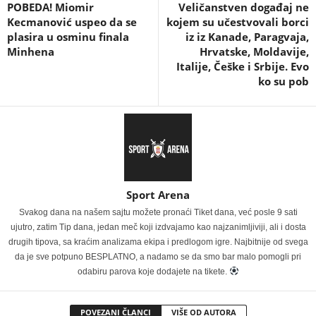
POBEDA! Miomir
Veličanstven događaj ne
Kecmanović uspeo da se
kojem su učestvovali borci
plasira u osminu finala
iz iz Kanade, Paragvaja,
Minhena
Hrvatske, Moldavije,
Italije, Češke i Srbije. Evo
ko su pob
Sport Arena
Svakog dana na našem sajtu možete pronaći Tiket dana, već posle 9 sati
ujutro, zatim Tip dana, jedan meč koji izdvajamo kao najzanimljiviji, ali i dosta
drugih tipova, sa kraćim analizama ekipa i predlogom igre. Najbitnije od svega
da je sve potpuno BESPLATNO, a nadamo se da smo bar malo pomogli pri
odabiru parova koje dodajete na tikete.
POVEZANI ČLANCI
VIŠE OD AUTORA