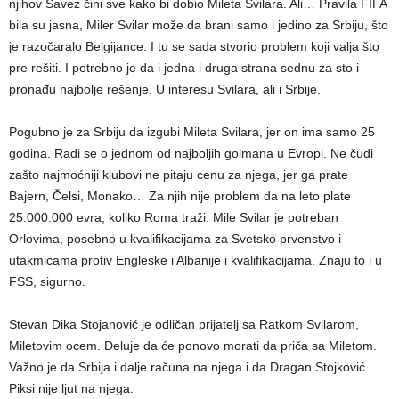
njihov Savez čini sve kako bi dobio Mileta Svilara. Ali… Pravila FIFA
bila su jasna, Miler Svilar može da brani samo i jedino za Srbiju, što
je razočaralo Belgijance. I tu se sada stvorio problem koji valja što
pre rešiti. I potrebno je da i jedna i druga strana sednu za sto i
pronađu najbolje rešenje. U interesu Svilara, ali i Srbije.
Pogubno je za Srbiju da izgubi Mileta Svilara, jer on ima samo 25
godina. Radi se o jednom od najboljih golmana u Evropi. Ne čudi
zašto najmoćniji klubovi ne pitaju cenu za njega, jer ga prate
Bajern, Čelsi, Monako… Za njih nije problem da na leto plate
25.000.000 evra, koliko Roma traži. Mile Svilar je potreban
Orlovima, posebno u kvalifikacijama za Svetsko prvenstvo i
utakmicama protiv Engleske i Albanije i kvalifikacijama. Znaju to i u
FSS, sigurno.
Stevan Dika Stojanović je odličan prijatelj sa Ratkom Svilarom,
Miletovim ocem. Deluje da će ponovo morati da priča sa Miletom.
Važno je da Srbija i dalje računa na njega i da Dragan Stojković
Piksi nije ljut na njega.