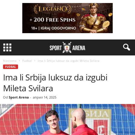
Naslovna
Fudbal
Ima li Srbija luksuz da izgubi Mileta Svilara
FUDBAL
Ima li Srbija luksuz da izgubi
Mileta Svilara
Od
Sport Arena
-
април 14, 2025