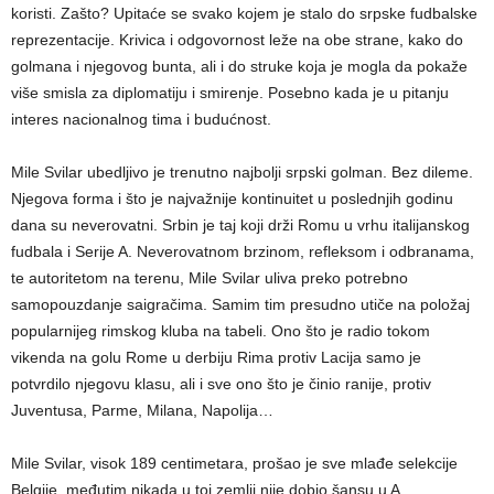
koristi. Zašto? Upitaće se svako kojem je stalo do srpske fudbalske
reprezentacije. Krivica i odgovornost leže na obe strane, kako do
golmana i njegovog bunta, ali i do struke koja je mogla da pokaže
više smisla za diplomatiju i smirenje. Posebno kada je u pitanju
interes nacionalnog tima i budućnost.
Mile Svilar ubedljivo je trenutno najbolji srpski golman. Bez dileme.
Njegova forma i što je najvažnije kontinuitet u poslednjih godinu
dana su neverovatni. Srbin je taj koji drži Romu u vrhu italijanskog
fudbala i Serije A. Neverovatnom brzinom, refleksom i odbranama,
te autoritetom na terenu, Mile Svilar uliva preko potrebno
samopouzdanje saigračima. Samim tim presudno utiče na položaj
popularnijeg rimskog kluba na tabeli. Ono što je radio tokom
vikenda na golu Rome u derbiju Rima protiv Lacija samo je
potvrdilo njegovu klasu, ali i sve ono što je činio ranije, protiv
Juventusa, Parme, Milana, Napolija…
Mile Svilar, visok 189 centimetara, prošao je sve mlađe selekcije
Belgije, međutim nikada u toj zemlji nije dobio šansu u A