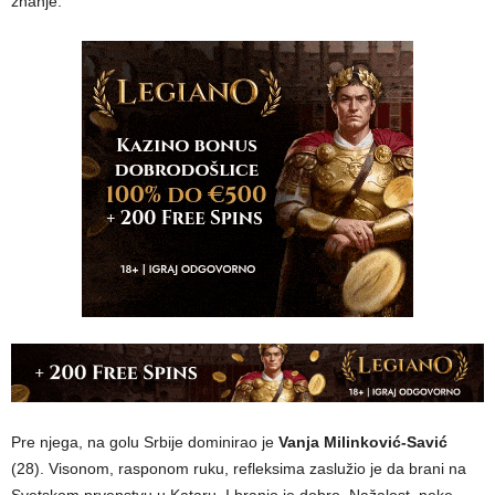
znanje.
Pre njega, na golu Srbije dominirao je
Vanja Milinković-Savić
(28). Visonom, rasponom ruku, refleksima zaslužio je da brani na
Svetskom prvenstvu u Kataru. I branio je dobro. Nažalost, neke