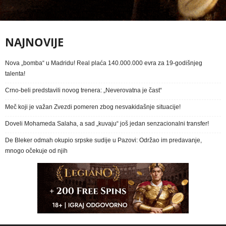
NAJNOVIJE
Nova „bomba“ u Madridu! Real plaća 140.000.000 evra za 19-godišnjeg
talenta!
Crno-beli predstavili novog trenera: „Neverovatna je čast“
Meč koji je važan Zvezdi pomeren zbog nesvakidašnje situacije!
Doveli Mohameda Salaha, a sad „kuvaju“ još jedan senzacionalni transfer!
De Bleker odmah okupio srpske sudije u Pazovi: Održao im predavanje,
mnogo očekuje od njih