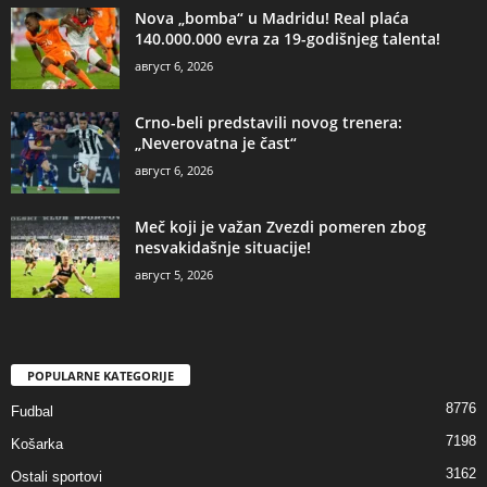
Nova „bomba“ u Madridu! Real plaća
140.000.000 evra za 19-godišnjeg talenta!
август 6, 2026
Crno-beli predstavili novog trenera:
„Neverovatna je čast“
август 6, 2026
Meč koji je važan Zvezdi pomeren zbog
nesvakidašnje situacije!
август 5, 2026
POPULARNE KATEGORIJE
8776
Fudbal
7198
Košarka
3162
Ostali sportovi