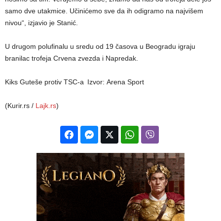
samo dve utakmice. Učinićemo sve da ih odigramo na najvišem
nivou“, izjavio je Stanić.
U drugom polufinalu u sredu od 19 časova u Beogradu igraju
branilac trofeja Crvena zvezda i Napredak.
Kiks Guteše protiv TSC-a
Izvor: Arena Sport
(Kurir.rs /
Lajk.rs
)