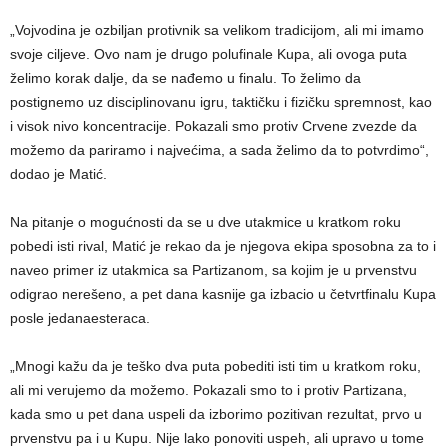
„Vojvodina je ozbiljan protivnik sa velikom tradicijom, ali mi imamo
svoje ciljeve. Ovo nam je drugo polufinale Kupa, ali ovoga puta
želimo korak dalje, da se nađemo u finalu. To želimo da
postignemo uz disciplinovanu igru, taktičku i fizičku spremnost, kao
i visok nivo koncentracije. Pokazali smo protiv Crvene zvezde da
možemo da pariramo i najvećima, a sada želimo da to potvrdimo“,
dodao je Matić.
Na pitanje o mogućnosti da se u dve utakmice u kratkom roku
pobedi isti rival, Matić je rekao da je njegova ekipa sposobna za to i
naveo primer iz utakmica sa Partizanom, sa kojim je u prvenstvu
odigrao nerešeno, a pet dana kasnije ga izbacio u četvrtfinalu Kupa
posle jedanaesteraca.
„Mnogi kažu da je teško dva puta pobediti isti tim u kratkom roku,
ali mi verujemo da možemo. Pokazali smo to i protiv Partizana,
kada smo u pet dana uspeli da izborimo pozitivan rezultat, prvo u
prvenstvu pa i u Kupu. Nije lako ponoviti uspeh, ali upravo u tome