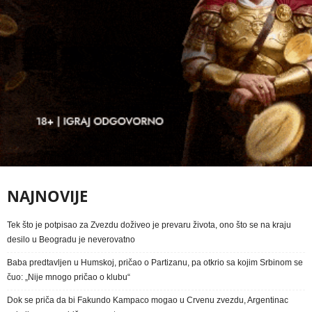
NAJNOVIJE
Tek što je potpisao za Zvezdu doživeo je prevaru života, ono što se na kraju
desilo u Beogradu je neverovatno
Baba predtavljen u Humskoj, pričao o Partizanu, pa otkrio sa kojim Srbinom se
čuo: „Nije mnogo pričao o klubu“
Dok se priča da bi Fakundo Kampaco mogao u Crvenu zvezdu, Argentinac