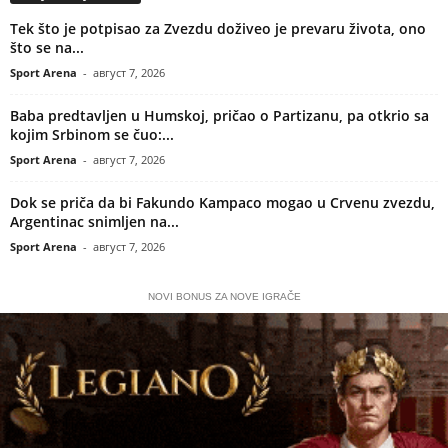
Tek što je potpisao za Zvezdu doživeo je prevaru života, ono
što se na...
Sport Arena
-
август 7, 2026
Baba predtavljen u Humskoj, pričao o Partizanu, pa otkrio sa
kojim Srbinom se čuo:...
Sport Arena
-
август 7, 2026
Dok se priča da bi Fakundo Kampaco mogao u Crvenu zvezdu,
Argentinac snimljen na...
Sport Arena
-
август 7, 2026
NOVI BONUS ZA NOVE IGRAČE