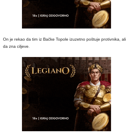
On je rekao da tim iz Bačke Topole izuzetno poštuje protivnika, ali
da zna ciljeve.