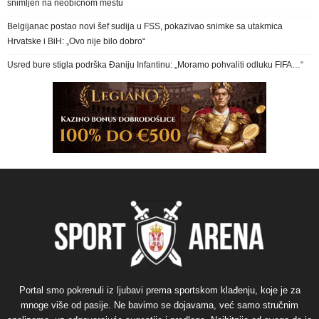
snimljen na neobičnom mestu
Belgijanac postao novi šef sudija u FSS, pokazivao snimke sa utakmica
Hrvatske i BiH: „Ovo nije bilo dobro“
Usred bure stigla podrška Đaniju Infantinu: „Moramo pohvaliti odluku FIFA…“
Portal smo pokrenuli iz ljubavi prema sportskom klađenju, koje je za
mnoge više od pasije. Ne bavimo se dojavama, već samo stručnim