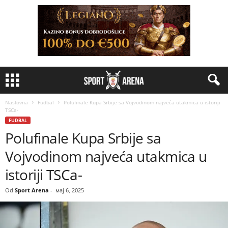
Naslovna
Fudbal
Polufinale Kupa Srbije sa Vojvodinom najveća utakmica u istoriji
TSCa-
FUDBAL
Polufinale Kupa Srbije sa
Vojvodinom najveća utakmica u
istoriji TSCa-
Od
Sport Arena
-
мај 6, 2025