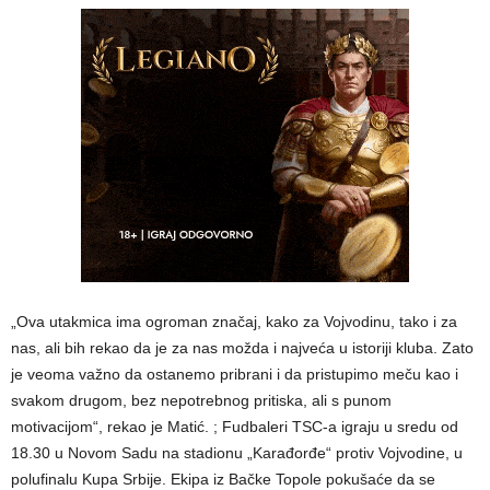
„Ova utakmica ima ogroman značaj, kako za Vojvodinu, tako i za
nas, ali bih rekao da je za nas možda i najveća u istoriji kluba. Zato
je veoma važno da ostanemo pribrani i da pristupimo meču kao i
svakom drugom, bez nepotrebnog pritiska, ali s punom
motivacijom“, rekao je Matić. ; Fudbaleri TSC-a igraju u sredu od
18.30 u Novom Sadu na stadionu „Karađorđe“ protiv Vojvodine, u
polufinalu Kupa Srbije. Ekipa iz Bačke Topole pokušaće da se