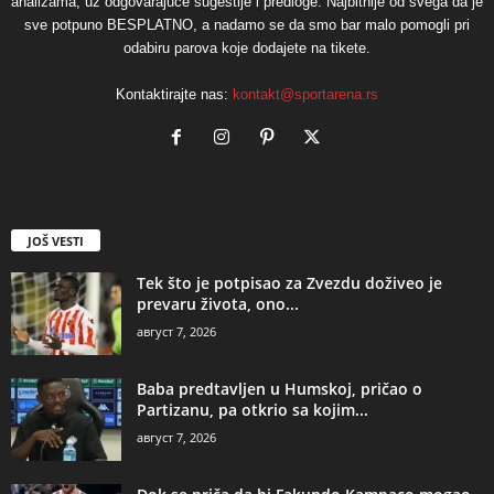
analizama, uz odgovarajuće sugestije i predloge. Najbitnije od svega da je
sve potpuno BESPLATNO, a nadamo se da smo bar malo pomogli pri
odabiru parova koje dodajete na tikete.
Kontaktirajte nas:
kontakt@sportarena.rs
JOŠ VESTI
Tek što je potpisao za Zvezdu doživeo je
prevaru života, ono...
август 7, 2026
Baba predtavljen u Humskoj, pričao o
Partizanu, pa otkrio sa kojim...
август 7, 2026