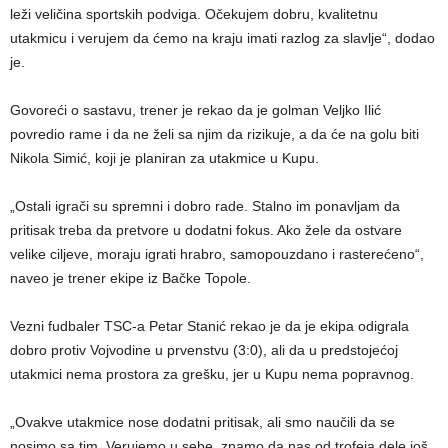
leži veličina sportskih podviga. Očekujem dobru, kvalitetnu
utakmicu i verujem da ćemo na kraju imati razlog za slavlje“, dodao
je.
Govoreći o sastavu, trener je rekao da je golman Veljko Ilić
povredio rame i da ne želi sa njim da rizikuje, a da će na golu biti
Nikola Simić, koji je planiran za utakmice u Kupu.
„Ostali igrači su spremni i dobro rade. Stalno im ponavljam da
pritisak treba da pretvore u dodatni fokus. Ako žele da ostvare
velike ciljeve, moraju igrati hrabro, samopouzdano i rasterećeno“,
naveo je trener ekipe iz Bačke Topole.
Vezni fudbaler TSC-a Petar Stanić rekao je da je ekipa odigrala
dobro protiv Vojvodine u prvenstvu (3:0), ali da u predstojećoj
utakmici nema prostora za grešku, jer u Kupu nema popravnog.
„Ovakve utakmice nose dodatni pritisak, ali smo naučili da se
nosimo sa tim. Verujemo u sebe, znamo da nas od trofeja dele još