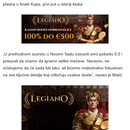
plasira u finale Kupa, prvi put u istoriji kluba.
„U prethodnom susretu u Novom Sadu ostvarili smo pobedu 0:3 i
pokazali da znamo da igramo velike mečeve. Naravno, ne
očekujemo da će sada biti lako, ali bićemo maksimalno fokusirani
na sve ključne detalje koji odlučuju ovakve duele“, naveo je Matić.