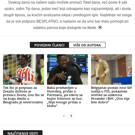
Svakog dana na našem sajtu možete pronaći Tiket dana, već posle 9 sati
ujutro, zatim Tip dana, jedan meč koji izdvajamo kao najzanimljiviji, ali i dosta
drugih tipova, sa kraćim analizama ekipa i predlogom igre. Najbitnije od svega
da je sve potpuno BESPLATNO, a nadamo se da smo bar malo pomogli pri
odabiru parova koje dodajete na tikete.
POVEZANI ČLANCI
VIŠE OD AUTORA
Tek što je potpisao za
Baba predtavljen u
Belgijanac postao novi šef
Zvezdu doživeo je
Humskoj, pričao o
sudija u FSS, pokazivao
prevaru života, ono što se
Partizanu, pa otkrio sa
snimke sa utakmica
na kraju desilo u
kojim Srbinom se čuo:
Hrvatske i BiH: „Ovo nije
Beogradu je neverovatno
„Nije mnogo pričao o
bilo dobro“
klubu“
NAJČITANIJE VESTI