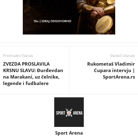
Prethodni članak
Sledeći članak
ZVEZDA PROSLAVILA
Rukometaš Vladimir
KRSNU SLAVU: Đurđevdan
Cupara intervju |
na Marakani, uz čelnike,
SportArena.rs
legende i fudbalere
Sport Arena