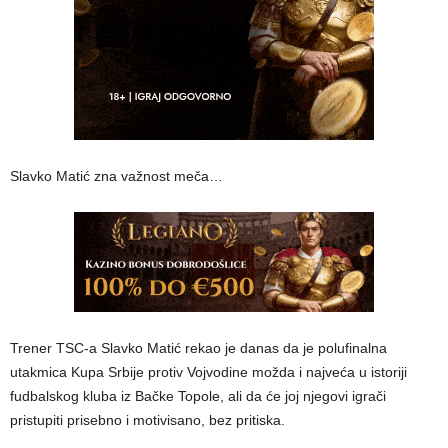
Slavko Matić zna važnost meča…
Trener TSC-a Slavko Matić rekao je danas da je polufinalna
utakmica Kupa Srbije protiv Vojvodine možda i najveća u istoriji
fudbalskog kluba iz Bačke Topole, ali da će joj njegovi igrači
pristupiti prisebno i motivisano, bez pritiska.