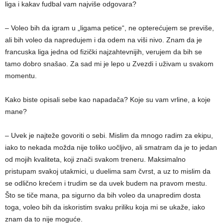
liga i kakav fudbal vam najviše odgovara?
– Voleo bih da igram u „ligama petice“, ne opterećujem se previše,
ali bih voleo da napredujem i da odem na viši nivo. Znam da je
francuska liga jedna od fizički najzahtevnijih, verujem da bih se
tamo dobro snašao. Za sad mi je lepo u Zvezdi i uživam u svakom
momentu.
Kako biste opisali sebe kao napadača? Koje su vam vrline, a koje
mane?
– Uvek je najteže govoriti o sebi. Mislim da mnogo radim za ekipu,
iako to nekada možda nije toliko uočljivo, ali smatram da je to jedan
od mojih kvaliteta, koji znači svakom treneru. Maksimalno
pristupam svakoj utakmici, u duelima sam čvrst, a uz to mislim da
se odlično krećem i trudim se da uvek budem na pravom mestu.
Što se tiče mana, pa sigurno da bih voleo da unapredim dosta
toga, voleo bih da iskoristim svaku priliku koja mi se ukaže, iako
znam da to nije moguće.