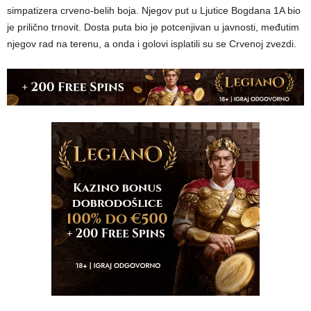
simpatizera crveno-belih boja. Njegov put u Ljutice Bogdana 1A bio
je prilično trnovit. Dosta puta bio je potcenjivan u javnosti, međutim
njegov rad na terenu, a onda i golovi isplatili su se Crvenoj zvezdi.