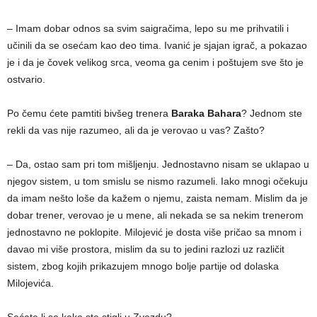
– Imam dobar odnos sa svim saigračima, lepo su me prihvatili i
učinili da se osećam kao deo tima. Ivanić je sjajan igrač, a pokazao
je i da je čovek velikog srca, veoma ga cenim i poštujem sve što je
ostvario.
Po čemu ćete pamtiti bivšeg trenera
Baraka Bahara
? Jednom ste
rekli da vas nije razumeo, ali da je verovao u vas? Zašto?
– Da, ostao sam pri tom mišljenju. Jednostavno nisam se uklapao u
njegov sistem, u tom smislu se nismo razumeli. Iako mnogi očekuju
da imam nešto loše da kažem o njemu, zaista nemam. Mislim da je
dobar trener, verovao je u mene, ali nekada se sa nekim trenerom
jednostavno ne poklopite. Milojević je dosta više pričao sa mnom i
davao mi više prostora, mislim da su to jedini razlozi uz različit
sistem, zbog kojih prikazujem mnogo bolje partije od dolaska
Milojevića.
Sećate li se kako ste stigli u Zvezdu?