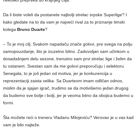
Da li biste voleli da postanete najbolji strelac srpske Superlige? I
kako gledate na to da vam je najveći rival za to priznanje timski
kolega
Bruno Duarte
?
– To je moj cilj. Svakom napadaču znače golovi, pre svega na polju
samopouzdanje, što je izuzetno bitno. Zadovoljan sam učinkom u
dosadašnjem delu sezone, trenutno sam prvi strelac lige i želim da
tu ostanem. Svestan sam da me golovi preporučuju i selektoru
Senegala, to je još jedan od motiva, jer je konkurencija u
reprezentaciji zaista velika. Sa Duarteom imam odličan odnos,
mislim da je sjajan igrač, trudimo se da motivišemo jedan drugog
da budemo sve bolje i bolji, jer je veoma bitno da obojica budemo u
formi.
Šta možete reći o treneru Vladanu Milojeviću? Verovao je u vas kad
vam je bilo najteže.