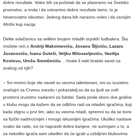
dobre rezultate. Voleo bih za početak da se plasiramo na Svetsko
prvenstvo, a onda i da ostvarimo dobre rezultate tamo, to je
neverovatno iskustvo. Jednog dana bih naravno voleo i da osvojim
Afrički kup nacija.
Delite svlačionicu sa velikim brojem mladih srpskih fudbalera. Šta
možete reći o
Andriji Maksimoviću, Jovanu Šljiviću, Lazaru
Jovanoviću, Ivanu Guteši, Veljku Milosavljeviću, Vasiliju
Kostovu, Urošu Sremčeviću
… Imate li neki bratski savet za
svakog od njih?
– Svi momci koje ste naveli su veoma talentovani, oni su izuzetno
značajni za Crvenu zvezdu i pokazatelj su da su ljudi sa ovih
prostora izuzetno nadareni za fubdal. Sada posle skoro dve godine
u klubu mogu da kažem da se odlično radi sa mladim igračima, koji
kada stignu u prvi tim, iako su veoma mladi, spremni su da se bore
sa fizički nadmoćnijim i mnogo iskusnijim igračima. Ukoliko nastave
ovako da rade, svi će napraviti dobre karijere, ne sumnjam u to, a
za nekoliko igrača sam ubeđen da će igrati u ozbiljnim klubovima