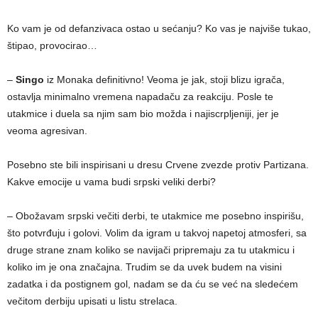
Ko vam je od defanzivaca ostao u sećanju? Ko vas je najviše tukao,
štipao, provocirao…
–
Singo
iz Monaka definitivno! Veoma je jak, stoji blizu igrača,
ostavlja minimalno vremena napadaču za reakciju. Posle te
utakmice i duela sa njim sam bio možda i najiscrpljeniji, jer je
veoma agresivan.
Posebno ste bili inspirisani u dresu Crvene zvezde protiv Partizana.
Kakve emocije u vama budi srpski veliki derbi?
– Obožavam srpski večiti derbi, te utakmice me posebno inspirišu,
što potvrđuju i golovi. Volim da igram u takvoj napetoj atmosferi, sa
druge strane znam koliko se navijači pripremaju za tu utakmicu i
koliko im je ona značajna. Trudim se da uvek budem na visini
zadatka i da postignem gol, nadam se da ću se već na sledećem
večitom derbiju upisati u listu strelaca.