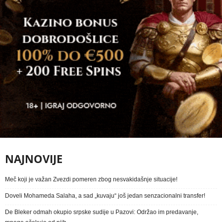
NAJNOVIJE
Meč koji je važan Zvezdi pomeren zbog nesvakidašnje situacije!
Doveli Mohameda Salaha, a sad „kuvaju“ još jedan senzacionalni transfer!
De Bleker odmah okupio srpske sudije u Pazovi: Održao im predavanje,