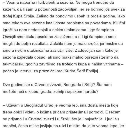
– Veoma naporna i turbulentna sezona. Ne mogu trenutno da
kažem, da li sam u potpunosti zadovoljan, jer se borimo još uvek za
trofej Kupa Srbije. Želimo da ponovimo uspeh iz prošle godine, iako
smo tokom ove sezone imali dosta problema sa povredama. Ključni
igrači su nam nedostajali u nekim utakmicama Lige šampiona.
Osvojili smo titulu apsolutno zasluženo, a u Ligi šampiona smo
mogli i do boljih rezultata. Zafalilo nam je malo sreće, jer mislim da
smo u nekim utakmicama zaslužili više. Zadovoljan sam kako je
sezona izgledala dosad, ali smo maksimalno oprezni i želimo da
takmičarsku godinu završimo sa trofejom kupa u našim vitrinama –
počeo je intervju za praznični broj Kurira Šerif Endijaj.
Dve godine ste u Crvenoj zvezdi, Beogradu i Srbiji? Šta nam
možete reći o klubu, gradu, zemlji i srpskom narodu?
– Uživam u Beogradu! Grad je veoma lep, ima dosta mesta koje
treba obići i videti, o kojima pričam prijateljima i porodici. Osećam
se prijatno i u Crvenoj zvezd i u Srbiji, što je i najvažnije. Ljudi su
srdačni, često mi se javljaju na ulici i mislim da je to veoma lepo, jer