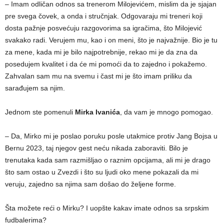
– Imam odličan odnos sa trenerom Milojevićem, mislim da je sjajan
pre svega čovek, a onda i stručnjak. Odgovaraju mi treneri koji
dosta pažnje posvećuju razgovorima sa igračima, što Milojević
svakako radi. Verujem mu, kao i on meni, što je najvažnije. Bio je tu
za mene, kada mi je bilo najpotrebnije, rekao mi je da zna da
posedujem kvalitet i da će mi pomoći da to zajedno i pokažemo.
Zahvalan sam mu na svemu i čast mi je što imam priliku da
sarađujem sa njim.
Jednom ste pomenuli
Mirka Ivanića
, da vam je mnogo pomogao.
– Da, Mirko mi je poslao poruku posle utakmice protiv Jang Bojsa u
Bernu 2023, taj njegov gest neću nikada zaboraviti. Bilo je
trenutaka kada sam razmišljao o raznim opcijama, ali mi je drago
što sam ostao u Zvezdi i što su ljudi oko mene pokazali da mi
veruju, zajedno sa njima sam došao do željene forme.
Šta možete reći o Mirku? I uopšte kakav imate odnos sa srpskim
fudbalerima?