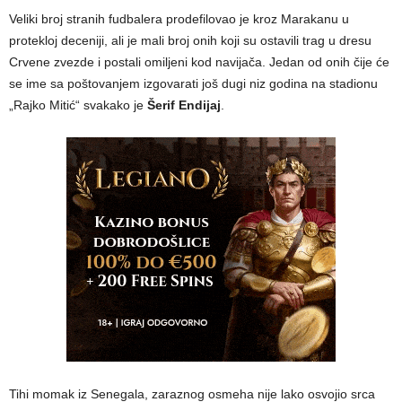
Veliki broj stranih fudbalera prodefilovao je kroz Marakanu u
protekloj deceniji, ali je mali broj onih koji su ostavili trag u dresu
Crvene zvezde i postali omiljeni kod navijača. Jedan od onih čije će
se ime sa poštovanjem izgovarati još dugi niz godina na stadionu
„Rajko Mitić“ svakako je
Šerif Endijaj
.
Tihi momak iz Senegala, zaraznog osmeha nije lako osvojio srca