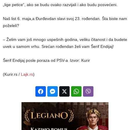
„lige petice“, ako se budu ovako razvijali i ako budu posvećeni.
Naš list 6. maja,a Đurđevdan slavi svoj 23. rođendan. Šta biste nam
poželeli?
– Želim vam još mnogo uspešnih godina, veliku čitanost i da budete
uvek u samom vrhu. Srećan rođendan želi vam Šerif Endijaj!
Šerif Endijaj posle poraza od PSV-a
Izvor: Kurir
(Kurir.rs /
Lajk.rs
)