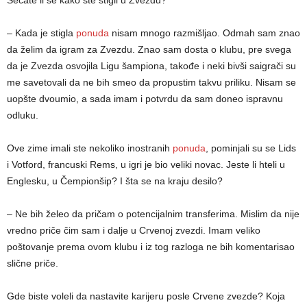
– Kada je stigla
ponuda
nisam mnogo razmišljao. Odmah sam znao
da želim da igram za Zvezdu. Znao sam dosta o klubu, pre svega
da je Zvezda osvojila Ligu šampiona, takođe i neki bivši saigrači su
me savetovali da ne bih smeo da propustim takvu priliku. Nisam se
uopšte dvoumio, a sada imam i potvrdu da sam doneo ispravnu
odluku.
Ove zime imali ste nekoliko inostranih
ponuda
, pominjali su se Lids
i Votford, francuski Rems, u igri je bio veliki novac. Jeste li hteli u
Englesku, u Čempionšip? I šta se na kraju desilo?
– Ne bih želeo da pričam o potencijalnim transferima. Mislim da nije
vredno priče čim sam i dalje u Crvenoj zvezdi. Imam veliko
poštovanje prema ovom klubu i iz tog razloga ne bih komentarisao
slične priče.
Gde biste voleli da nastavite karijeru posle Crvene zvezde? Koja