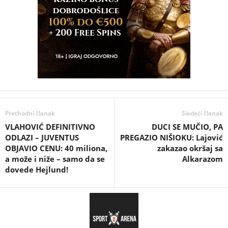
Prethodni članak
Sledeći članak
VLAHOVIĆ DEFINITIVNO
DUCI SE MUČIO, PA
ODLAZI – JUVENTUS
PREGAZIO NIŠIOKU: Lajović
OBJAVIO CENU: 40 miliona,
zakazao okršaj sa
a može i niže – samo da se
Alkarazom
dovede Hejlund!