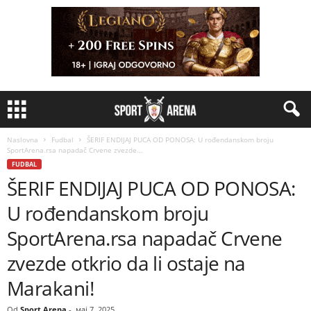
Naslovna
Fudbal
ŠERIF ENDIJAJ PUCA OD PONOSA: U rođendanskom broju
SportArena.rsa napadač Crvene zvezde...
FUDBAL
ŠERIF ENDIJAJ PUCA OD PONOSA:
U rođendanskom broju
SportArena.rsa napadač Crvene
zvezde otkrio da li ostaje na
Marakani!
Od
Sport Arena
-
мај 7, 2025