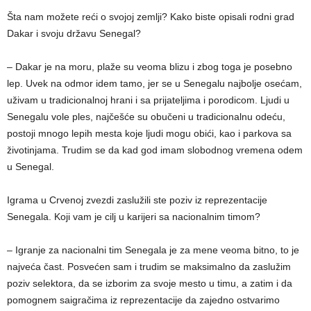
Šta nam možete reći o svojoj zemlji? Kako biste opisali rodni grad
Dakar i svoju državu Senegal?
– Dakar je na moru, plaže su veoma blizu i zbog toga je posebno
lep. Uvek na odmor idem tamo, jer se u Senegalu najbolje osećam,
uživam u tradicionalnoj hrani i sa prijateljima i porodicom. Ljudi u
Senegalu vole ples, najčešće su obučeni u tradicionalnu odeću,
postoji mnogo lepih mesta koje ljudi mogu obići, kao i parkova sa
životinjama. Trudim se da kad god imam slobodnog vremena odem
u Senegal.
Igrama u Crvenoj zvezdi zaslužili ste poziv iz reprezentacije
Senegala. Koji vam je cilj u karijeri sa nacionalnim timom?
– Igranje za nacionalni tim Senegala je za mene veoma bitno, to je
najveća čast. Posvećen sam i trudim se maksimalno da zaslužim
poziv selektora, da se izborim za svoje mesto u timu, a zatim i da
pomognem saigračima iz reprezentacije da zajedno ostvarimo