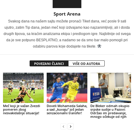
Sport Arena
Svakog dana na našem sajtu možete pronaći Tiket dana, već posle 9 sati
ujutro, zatim Tip dana, jedan meč koji izdvajamo kao najzanimljiviji, ali i dosta
drugih tipova, sa kraćim analizama ekipa i predlogom igre. Najbitnije od svega
da je sve potpuno BESPLATNO, a nadamo se da smo bar malo pomogli pri
odabiru parova koje dodajete na tikete.
POVEZANI ČLANCI
VIŠE OD AUTORA
Meč koji je važan Zvezdi
Doveli Mohameda Salaha,
De Bleker odmah okupio
pomeren zbog
a sad „kuvaju“ još jedan
srpske sudije u Pazovi:
nesvakidašnje situacije!
senzacionalni transfer!
Održao im predavanje,
mnogo očekuje od njih