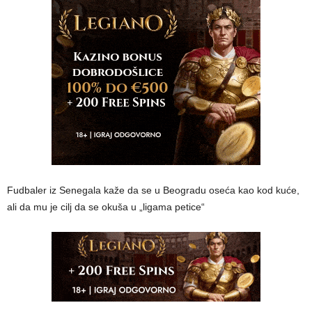
Fudbaler iz Senegala kaže da se u Beogradu oseća kao kod kuće,
ali da mu je cilj da se okuša u „ligama petice“