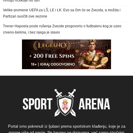
mnogo očekuje od njih
Velike promene UEFA za LŠ, LE i LK: Evo sa čim će se Zvezda, a možda i
Partizan suočiti ove sezone
Trener Hapoela posle rušenja Zvezde progovorio o fudbaleru kog je uzeo
crveno-belima, i bez njega je slavio
Portal smo pokrenuli iz ljubavi prema sportskom klađenju, koje je za
mnoge više od pasije. Ne bavimo se dojavama, već samo stručnim