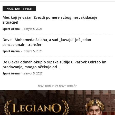
NAJČITANIJE VESTI
Meč koji je važan Zvezdi pomeren zbog nesvakidašnje
situacije!
Sport Arena
-
август 5, 2026
Doveli Mohameda Salaha, a sad „kuvaju“ još jedan
senzacionalni transfer!
Sport Arena
-
август 5, 2026
De Bleker odmah okupio srpske sudije u Pazovi: Održao im
predavanje, mnogo očekuje od...
Sport Arena
-
август 5, 2026
NOVI BONUS ZA NOVE IGRAČE