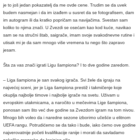
je to još jedan pokazatelj da me ovde cene. Trudim se da uvek
budem nasmejan i da im izađem u susret da se fotografisem, dam
im autogram ili da kratko popričam sa navijačima. Svestan sam
koliko to njima znači. U Zvezdi se osećam kao kod kuće, navikao
sam se na stručni štab, saigrače, imam svoje svakodnevne rutine i
utisak mi je da sam mnogo više vremena tu nego što zapravo
jesam.
Šta za vas znači igrati Ligu šampiona? I to dve godine zaredom.
– Liga šampiona je san svakog igrača. Svi žele da igraju na
najvećoj sceni, jer je Liga šampiona prestiž i takmičenje koje
okuplja najbolje timove i najbolje igrače na svetu. Uživam u
evropskim utakmicama, a naročito u mečevima Lige šampiona,
ponosan sam što već dve godine sa Zvezdom igram na tom nivou.
Mnogo bih voleo da i naredne sezone izborimo učešće u elitnom
UEFA rangu. Potrudićemo se da tako i bude, iako ćemo ove godine
najverovatnije početi kvalifikacije ranije i morati da savladamo
nekoliko prepreka do krajnjeg cilja.