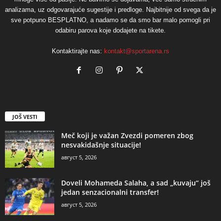
analizama, uz odgovarajuće sugestije i predloge. Najbitnije od svega da je
sve potpuno BESPLATNO, a nadamo se da smo bar malo pomogli pri
odabiru parova koje dodajete na tikete.
Kontaktirajte nas:
kontakt@sportarena.rs
JOŠ VESTI
Meč koji je važan Zvezdi pomeren zbog
nesvakidašnje situacije!
август 5, 2026
Doveli Mohameda Salaha, a sad „kuvaju“ još
jedan senzacionalni transfer!
август 5, 2026