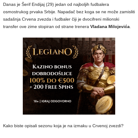
Danas je Šerif Endijaj (29) jedan od najboljih fudbalera
osmostrukog prvaka Srbije. Napadač bez koga se ne može zamisliti
sadašnja Crvena zvezda i fudbaler čiji je dvocifreni milionski
transfer ove zime stopiran od strane trenera
Vladana Milojevića
.
Kako biste opisali sezonu koja je na izmaku u Crvenoj zvezdi?