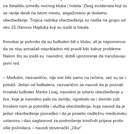
na šetalištu između noćnog kluba i hotela. Zbog incidenata koji su
se ranije desili na istom mestu, angažovano je dodatno
obezbeđenje. Trojica radnika obezbeđenja su naišla na grupu od
oko 15 članova Hajduka koji su izašli iz lokala.
Konobar je potvrdio da su fudbaleri bili u klubu, ali je napomenuo
da se nisu ponašali neprikladno niti pravili bilo kakve probleme.
Nakon što su izašli su, navodno, dobili upozorenje da narušavaju
javni red.
– Međutim, nezvanično, nije sve bilo samo na rečima, već su se i
potukli. Jedan od fudbalera, nezvanično se navodi da je poznati
hrvatski fudbaler Marko Livaj, navodno je udario obezbeđenje u
lice, koje je navodno palo na zemlju, ogrebalo se i slomilo zub.
Incident nam je potvrdila i služba obezbeđenja, koja navodi da je
jedan obezbeđenje povređen i da je posetio nadležnu medicinsku
ustanovu i dao saglasnost za podnošenje krivičnih prijava protiv
više počinilaca – navodi slovenački „24ur“.