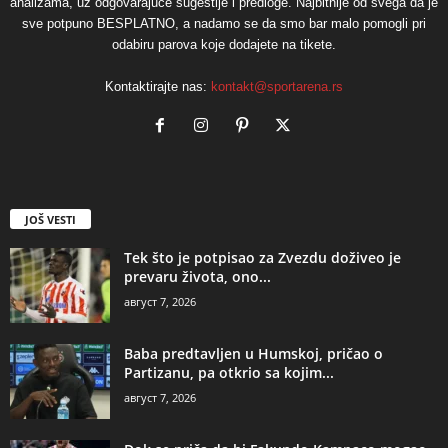
analizama, uz odgovarajuće sugestije i predloge. Najbitnije od svega da je
sve potpuno BESPLATNO, a nadamo se da smo bar malo pomogli pri
odabiru parova koje dodajete na tikete.
Kontaktirajte nas:
kontakt@sportarena.rs
JOŠ VESTI
Tek što je potpisao za Zvezdu doživeo je
prevaru života, ono...
август 7, 2026
Baba predtavljen u Humskoj, pričao o
Partizanu, pa otkrio sa kojim...
август 7, 2026