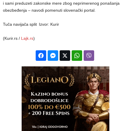
i sami preduzeti zakonske mere zbog neprimerenog ponašanja
obezbeđenja – navodi pomenuti slovenački portal.
Tuča navijača split
Izvor: Kurir
(Kurir.rs /
Lajk.rs
)