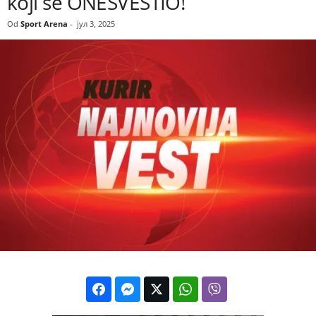
koji se ONESVESTIO!
Od
Sport Arena
-
јул 3, 2025