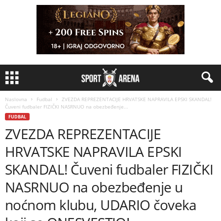
Naslovna
Fudbal
ZVEZDA REPREZENTACIJE HRVATSKE NAPRAVILA EPSKI SKANDAL!
Čuveni fudbaler FIZIČKI NASRNUO na obezbeđenje...
FUDBAL
ZVEZDA REPREZENTACIJE
HRVATSKE NAPRAVILA EPSKI
SKANDAL! Čuveni fudbaler FIZIČKI
NASRNUO na obezbeđenje u
noćnom klubu, UDARIO čoveka