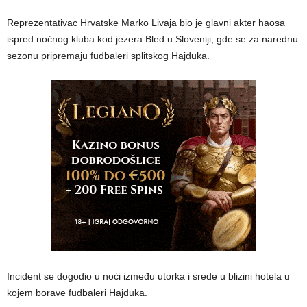
Reprezentativac Hrvatske Marko Livaja bio je glavni akter haosa
ispred noćnog kluba kod jezera Bled u Sloveniji, gde se za narednu
sezonu pripremaju fudbaleri splitskog Hajduka.
Incident se dogodio u noći između utorka i srede u blizini hotela u
kojem borave fudbaleri Hajduka.