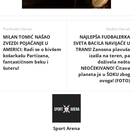
Prethodni članak
Sledeći članak
MILAN TOMIĆ NAŠAO
NAJLEPŠA FUDBALERKA
ZVEZDI POJAČANJE U
SVETA BACILA NAVIJAČE U
AMERICI: Radi se o bivšem
TRANS! Zanosna plavuša
košarkašu Partizana,
izašla na teren, pa
fantastičnom beku i
doživela nešto
šuteru!
NEOČEKIVANO! Čitava
planeta je u ŠOKU zbog
ovoga! (FOTO)
Sport Arena