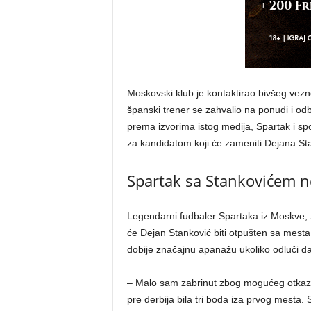
Moskovski klub je kontaktirao bivšeg vezn
španski trener se zahvalio na ponudi i odbi
prema izvorima istog medija, Spartak i spo
za kandidatom koji će zameniti Dejana Sta
Spartak sa Stankovićem
Legendarni fudbaler Spartaka iz Moskve,
će Dejan Stanković biti otpušten sa mesta
dobije značajnu apanažu ukoliko odluči d
– Malo sam zabrinut zbog mogućeg otkaza
pre derbija bila tri boda iza prvog mesta.