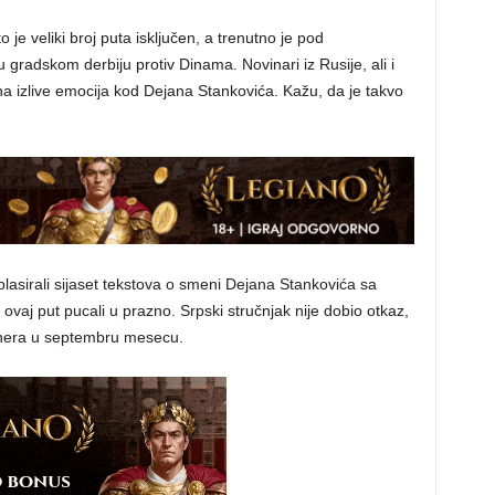
e veliki broj puta isključen, a trenutno je pod
radskom derbiju protiv Dinama. Novinari iz Rusije, ali i
na izlive emocija kod Dejana Stankovića. Kažu, da je takvo
lasirali sijaset tekstova o smeni Dejana Stankovića sa
ovaj put pucali u prazno. Srpski stručnjak nije dobio otkaz,
renera u septembru mesecu.