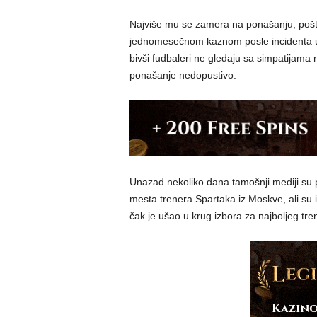
Najviše mu se zamera na ponašanju, pošto j
jednomesečnom kaznom posle incidenta u g
bivši fudbaleri ne gledaju sa simpatijama 
ponašanje nedopustivo.
Unazad nekoliko dana tamošnji mediji su p
mesta trenera Spartaka iz Moskve, ali su i 
čak je ušao u krug izbora za najboljeg t