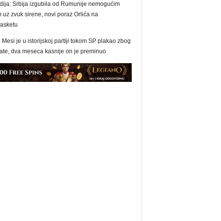
dija: Srbija izgubila od Rumunije nemogućim
uz zvuk sirene, novi poraz Orlića na
asketu
 Mesi je u istorijskoj partiji tokom SP plakao zbog
tate, dva meseca kasnije on je preminuo