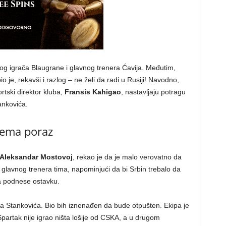
og igrača Blaugrane i glavnog trenera Ćavija. Međutim,
o je, rekavši i razlog – ne želi da radi u Rusiji! Navodno,
rtski direktor kluba,
Fransis Kahigao
, nastavljaju potragu
nkovića.
 nema poraz
Aleksandar Mostovoj
, rekao je da je malo verovatno da
 glavnog trenera tima, napominjući da bi Srbin trebalo da
a podnese ostavku.
 Stankovića. Bio bih iznenađen da bude otpušten. Ekipa je
 Spartak nije igrao ništa lošije od CSKA, a u drugom