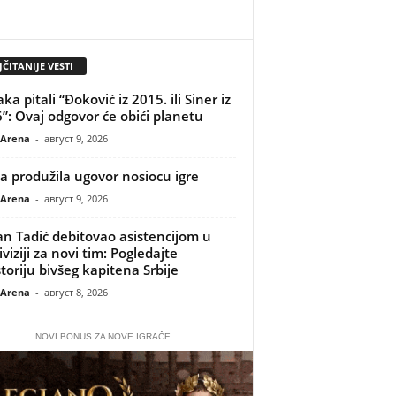
ČITANIJE VESTI
a pitali “Đoković iz 2015. ili Siner iz
”: Ovaj odgovor će obići planetu
 Arena
-
август 9, 2026
 produžila ugovor nosiocu igre
 Arena
-
август 9, 2026
n Tadić debitovao asistencijom u
viziji za novi tim: Pogledajte
toriju bivšeg kapitena Srbije
 Arena
-
август 8, 2026
NOVI BONUS ZA NOVE IGRAČE