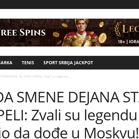
ŠARKA
TENIS
SPORT SRBIJA JACKPOT
ANKOVIĆA, ALI NISU USPELI: Zvali su legendu...
 DA SMENE DEJANA S
ELI: Zvali su legendu
bio da dođe u Moskvu!