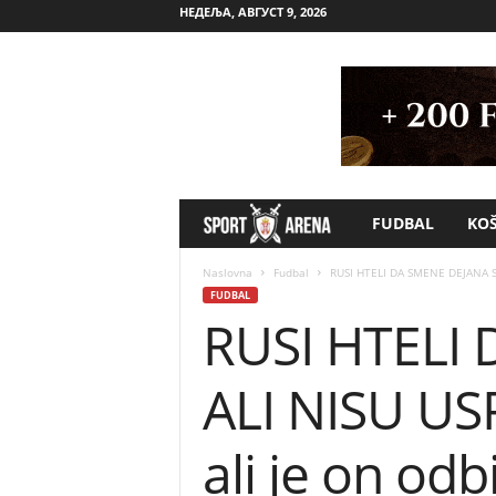
НЕДЕЉА, АВГУСТ 9, 2026
FUDBAL
KO
S
p
Naslovna
Fudbal
RUSI HTELI DA SMENE DEJANA ST
FUDBAL
RUSI HTELI
o
r
ALI NISU USP
t
ali je on od
A