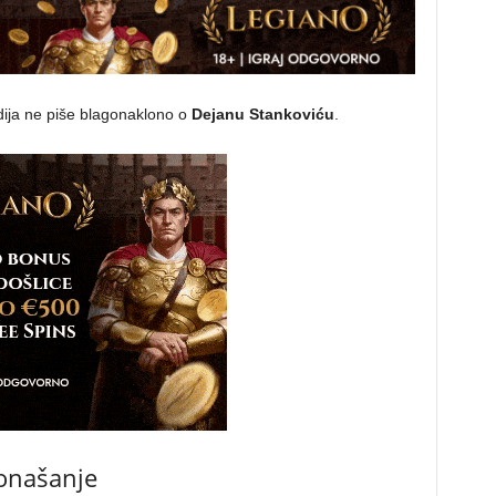
ija ne piše blagonaklono o
Dejanu Stankoviću
.
ponašanje