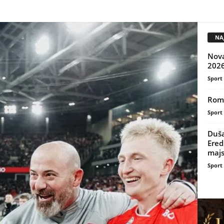
NAJ
Novak
2026
Sport
Roma
Sport
Duša
Eredi
majs
Sport