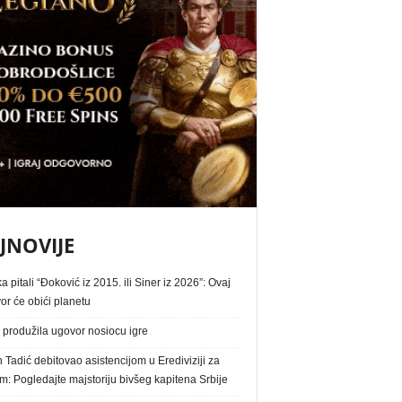
JNOVIJE
 pitali “Đoković iz 2015. ili Siner iz 2026”: Ovaj
r će obići planetu
produžila ugovor nosiocu igre
Tadić debitovao asistencijom u Erediviziji za
im: Pogledajte majstoriju bivšeg kapitena Srbije