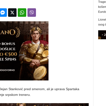
Trage
košem 
Eurob
Lionel
svog 
e Dejan Stanković pred smenom, ali je uprava Spartaka
nje srpskom treneru.