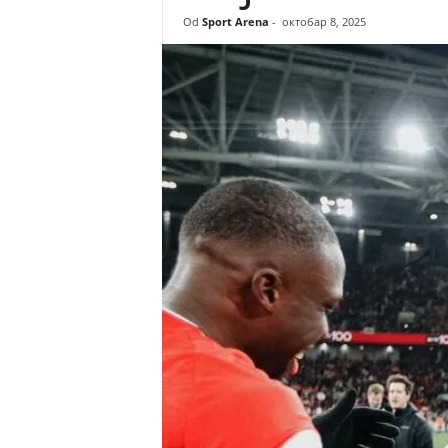
r
Od
Sport Arena
-
октобар 8, 2025
e
n
a