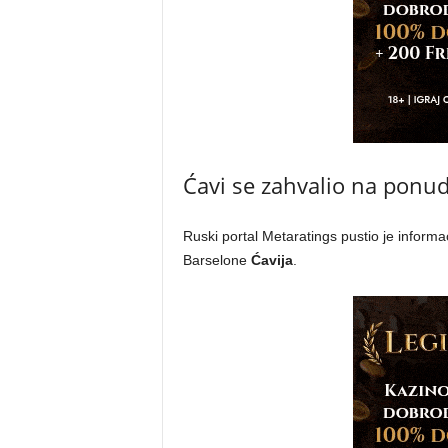
Ćavi se zahvalio na ponu
Ruski portal Metaratings pustio je informa
Barselone
Ćavija
.