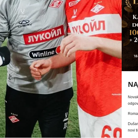
NA
Novaka
odgovo
Roma 
Dušan 
novi t