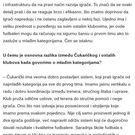
i infrastrukturu da na pravi način razvija igrače. To znači da se svaki
detalj prati i da se reaguje brzo i efikasno, što znatno doprinosi da
igrači napreduju i ne ostanu zaglavljeni u nekoj fazi. Ujedno ima i
veliku prednost u poređenju sa svim ostalim klubovima, jer ovde
fudbaleri mogu da računaju na sigurnu šansu u prvom timu ako to
zasluže u mlađim kategorijama. Čim se istaknu.
U čemu je osnovna razlika između Čukaričkog i ostalih
klubova kada govorimo o mlađim kategorijama
?
– Čukarički ima veoma dobro postavljen sistem, koji prati igrače od
najmlađih kategorija pa sve do prvog tima. Imamo jasnu vertikalu u
radu i dobru koordinaciju između trenera, stručnog štaba i uprave.
Klub pruža odlične uslove, od terena do stručne pomoći i nege
igrača. Ono što nas izdvaja jesu posvećenost i strpljenje koje
imamo prema svakom pojedincu. Nije cilj samo proizvesti jednog ili
dva igrača godišnje, već napraviti održiv sistem koji će dugoročno
davati rezultate i kvalitetne fudbalere. Saradnja škole fudbala s
prvim timom je ključna za tranziciju momaka iz omladinskih u