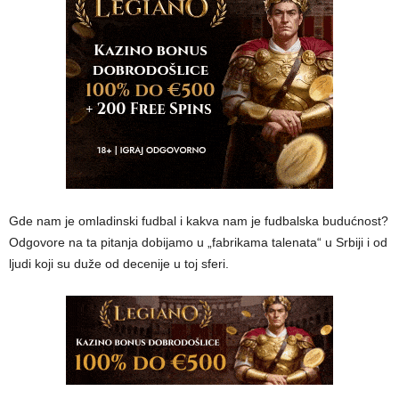
Gde nam je omladinski fudbal i kakva nam je fudbalska budućnost?
Odgovore na ta pitanja dobijamo u „fabrikama talenata“ u Srbiji i od
ljudi koji su duže od decenije u toj sferi.