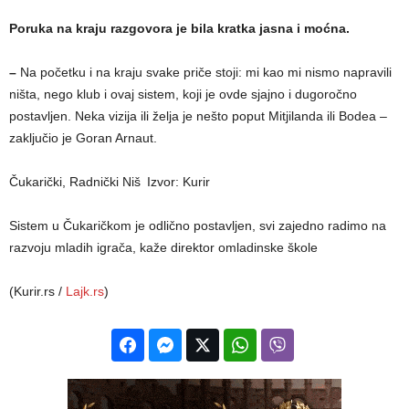
Poruka na kraju razgovora je bila kratka jasna i moćna.
–
Na početku i na kraju svake priče stoji: mi kao mi nismo napravili
ništa, nego klub i ovaj sistem, koji je ovde sjajno i dugoročno
postavljen. Neka vizija ili želja je nešto poput Mitjilanda ili Bodea –
zaključio je Goran Arnaut.
Čukarički, Radnički Niš
Izvor: Kurir
Sistem u Čukaričkom je odlično postavljen, svi zajedno radimo na
razvoju mladih igrača, kaže direktor omladinske škole
(Kurir.rs /
Lajk.rs
)