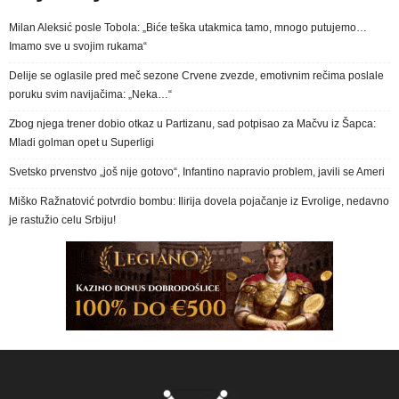
Milan Aleksić posle Tobola: „Biće teška utakmica tamo, mnogo putujemo…
Imamo sve u svojim rukama“
Delije se oglasile pred meč sezone Crvene zvezde, emotivnim rečima poslale
poruku svim navijačima: „Neka…“
Zbog njega trener dobio otkaz u Partizanu, sad potpisao za Mačvu iz Šapca:
Mladi golman opet u Superligi
Svetsko prvenstvo „još nije gotovo“, Infantino napravio problem, javili se Ameri
Miško Ražnatović potvrdio bombu: Ilirija dovela pojačanje iz Evrolige, nedavno
je rastužio celu Srbiju!