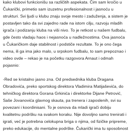
kako klubovi funkcionišu sa različitih aspekata. Čim sam kročio u
Čukarički, primetio sam izuzetnu profesionalnost i jasnoću u
strukturi. Svi ljudi u klubu znaju svoje mesto i zaduženja, a sistem je
postavljen tako da svi zajedno rade na istom cilju, razvoju mladih
igrača i podizanju kluba na viši nivo. To je retkost u našem fudbalu,
gde često vladaju haos i nejasnoća u nadležnostima. Ova jasnoća
u Čukaričkom daje stabilnost i podstiče rezultate. To je ono čega
nema, ili ga ima jako malo, u srpskom fudbalu, to sam prepoznao i
video ovde – rekao je na početku razgovora Arnaut i odmah
pojasnio:
-Red se kristalno jasno zna. Od predsednika kluba Dragana
Obradovića, preko sportskog direktora Vladimira Matijaševića, do
tehničkog direktora Gorana Grkinića i direktorke Dijane Petrović,
Saše Jovanovića glavnog skauta, pa trenera i zaposlenih, svi su
povezani i koordinisani. To je osnova da mladi igrači dobiju
kvalitetnu podršku na svakom koraku. Nije dovoljno samo trenirati i
igrati, već je potrebna celokupna briga o njima, od fizičke pripreme,
preko edukacije, do mentalne podrške. Čukarički ima tu sposobnost