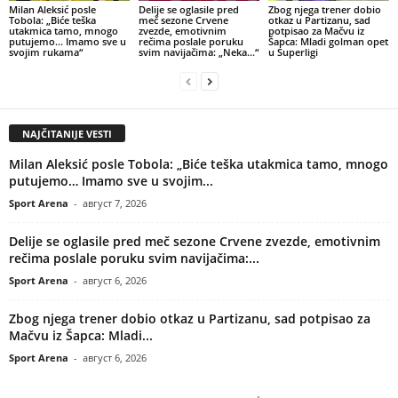
Milan Aleksić posle
Delije se oglasile pred
Zbog njega trener dobio
Tobola: „Biće teška
meč sezone Crvene
otkaz u Partizanu, sad
utakmica tamo, mnogo
zvezde, emotivnim
potpisao za Mačvu iz
putujemo… Imamo sve u
rečima poslale poruku
Šapca: Mladi golman opet
svojim rukama“
svim navijačima: „Neka…“
u Superligi
NAJČITANIJE VESTI
Milan Aleksić posle Tobola: „Biće teška utakmica tamo, mnogo
putujemo… Imamo sve u svojim...
Sport Arena
-
август 7, 2026
Delije se oglasile pred meč sezone Crvene zvezde, emotivnim
rečima poslale poruku svim navijačima:...
Sport Arena
-
август 6, 2026
Zbog njega trener dobio otkaz u Partizanu, sad potpisao za
Mačvu iz Šapca: Mladi...
Sport Arena
-
август 6, 2026