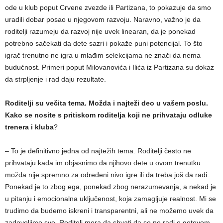
ode u klub poput Crvene zvezde ili Partizana, to pokazuje da smo
uradili dobar posao u njegovom razvoju. Naravno, važno je da
roditelji razumeju da razvoj nije uvek linearan, da je ponekad
potrebno sačekati da dete sazri i pokaže puni potencijal. To što
igrač trenutno ne igra u mlađim selekcijama ne znači da nema
budućnost. Primeri poput Milovanovića i Ilića iz Partizana su dokaz
da strpljenje i rad daju rezultate.
Roditelji su večita tema. Možda i najteži deo u vašem poslu.
Kako se nosite s pritiskom roditelja koji ne prihvataju odluke
trenera i kluba
?
– To je definitivno jedna od najtežih tema. Roditelji često ne
prihvataju kada im objasnimo da njihovo dete u ovom trenutku
možda nije spremno za određeni nivo igre ili da treba još da radi.
Ponekad je to zbog ega, ponekad zbog nerazumevanja, a nekad je
u pitanju i emocionalna uključenost, koja zamagljuje realnost. Mi se
trudimo da budemo iskreni i transparentni, ali ne možemo uvek da
zadovoljimo sve. Roditelj mora da shvati da se ne radi o gotovom