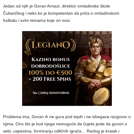
Jedan od njih je Goran Arnaut, direktor omladinske škole
Čukaričkog i neko ko je kompetentan da priča o omladinskom
fudbalu i svim temama koje on nosi.
Problema ima, Goran ih ne gura pod tepih i ne izbegava razgovor o
njima. Ono što je kod njega nemoguće da čujete jeste da govori o
sebi, uspesima, formiranju odličnih igrača… Razlog je kratak i