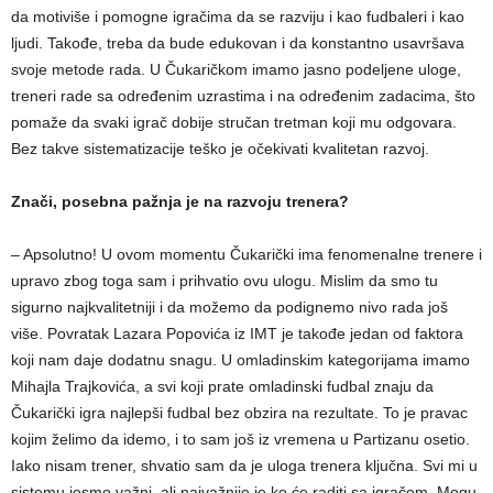
da motiviše i pomogne igračima da se razviju i kao fudbaleri i kao
ljudi. Takođe, treba da bude edukovan i da konstantno usavršava
svoje metode rada. U Čukaričkom imamo jasno podeljene uloge,
treneri rade sa određenim uzrastima i na određenim zadacima, što
pomaže da svaki igrač dobije stručan tretman koji mu odgovara.
Bez takve sistematizacije teško je očekivati kvalitetan razvoj.
Znači, posebna pažnja je na razvoju trenera?
– Apsolutno! U ovom momentu Čukarički ima fenomenalne trenere i
upravo zbog toga sam i prihvatio ovu ulogu. Mislim da smo tu
sigurno najkvalitetniji i da možemo da podignemo nivo rada još
više. Povratak Lazara Popovića iz IMT je takođe jedan od faktora
koji nam daje dodatnu snagu. U omladinskim kategorijama imamo
Mihajla Trajkovića, a svi koji prate omladinski fudbal znaju da
Čukarički igra najlepši fudbal bez obzira na rezultate. To je pravac
kojim želimo da idemo, i to sam još iz vremena u Partizanu osetio.
Iako nisam trener, shvatio sam da je uloga trenera ključna. Svi mi u
sistemu jesmo važni, ali najvažnije je ko će raditi sa igračem. Mogu