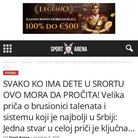
Naslovna
Fudbal
SVAKO KO IMA DETE U SRORTU OVO MORA DA PROČITA! Velika
priča...
FUDBAL
SVAKO KO IMA DETE U SRORTU
OVO MORA DA PROČITA! Velika
priča o brusionici talenata i
sistemu koji je najbolji u Srbiji:
Jedna stvar u celoj priči je ključna…
Od
Sport Arena
-
октобар 9, 2025