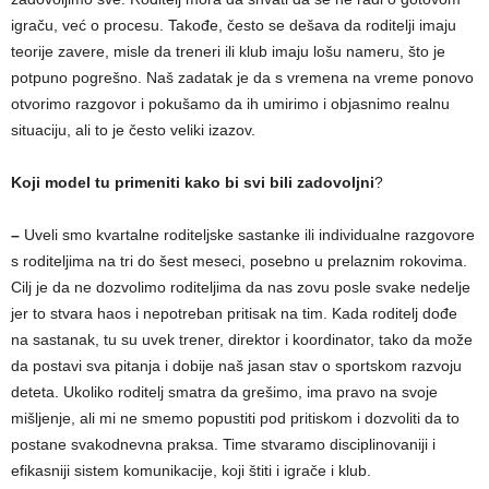
igraču, već o procesu. Takođe, često se dešava da roditelji imaju
teorije zavere, misle da treneri ili klub imaju lošu nameru, što je
potpuno pogrešno. Naš zadatak je da s vremena na vreme ponovo
otvorimo razgovor i pokušamo da ih umirimo i objasnimo realnu
situaciju, ali to je često veliki izazov.
Koji model tu primeniti kako bi svi bili zadovoljni
?
–
Uveli smo kvartalne roditeljske sastanke ili individualne razgovore
s roditeljima na tri do šest meseci, posebno u prelaznim rokovima.
Cilj je da ne dozvolimo roditeljima da nas zovu posle svake nedelje
jer to stvara haos i nepotreban pritisak na tim. Kada roditelj dođe
na sastanak, tu su uvek trener, direktor i koordinator, tako da može
da postavi sva pitanja i dobije naš jasan stav o sportskom razvoju
deteta. Ukoliko roditelj smatra da grešimo, ima pravo na svoje
mišljenje, ali mi ne smemo popustiti pod pritiskom i dozvoliti da to
postane svakodnevna praksa. Time stvaramo disciplinovaniji i
efikasniji sistem komunikacije, koji štiti i igrače i klub.