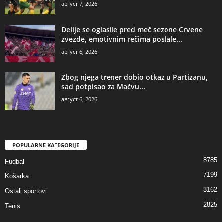
август 7, 2026
Delije se oglasile pred meč sezone Crvene
zvezde, emotivnim rečima poslale...
август 6, 2026
Zbog njega trener dobio otkaz u Partizanu,
sad potpisao za Mačvu...
август 6, 2026
POPULARNE KATEGORIJE
8785
Fudbal
7199
Košarka
3162
Ostali sportovi
2825
Tenis