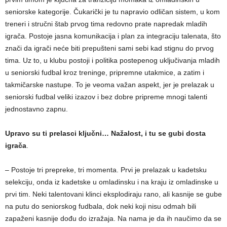
seniorske kategorije. Čukarički je tu napravio odličan sistem, u kom
treneri i stručni štab prvog tima redovno prate napredak mladih
igrača. Postoje jasna komunikacija i plan za integraciju talenata, što
znači da igrači neće biti prepušteni sami sebi kad stignu do prvog
tima. Uz to, u klubu postoji i politika postepenog uključivanja mladih
u seniorski fudbal kroz treninge, pripremne utakmice, a zatim i
takmičarske nastupe. To je veoma važan aspekt, jer je prelazak u
seniorski fudbal veliki izazov i bez dobre pripreme mnogi talenti
jednostavno zapnu.
Upravo su ti prelasci ključni… Nažalost, i tu se gubi dosta
igrača
.
– Postoje tri prepreke, tri momenta. Prvi je prelazak u kadetsku
selekciju, onda iz kadetske u omladinsku i na kraju iz omladinske u
prvi tim. Neki talentovani klinci eksplodiraju rano, ali kasnije se gube
na putu do seniorskog fudbala, dok neki koji nisu odmah bili
zapaženi kasnije dođu do izražaja. Na nama je da ih naučimo da se