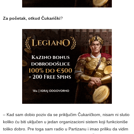
Za početak, otkud Čukarički
?
– Kad sam dobio poziv da se priključim Čukaričkom, nisam ni slutio
koliko ću biti uključen u jedan organizacioni sistem koji funkcioniše
toliko dobro. Pre toga sam radio u Partizanu i imao priliku da vidim