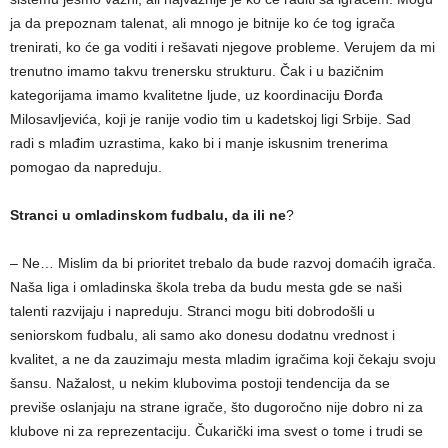
ja da prepoznam talenat, ali mnogo je bitnije ko će tog igrača
trenirati, ko će ga voditi i rešavati njegove probleme. Verujem da mi
trenutno imamo takvu trenersku strukturu. Čak i u bazičnim
kategorijama imamo kvalitetne ljude, uz koordinaciju Đorđa
Milosavljevića, koji je ranije vodio tim u kadetskoj ligi Srbije. Sad
radi s mlađim uzrastima, kako bi i manje iskusnim trenerima
pomogao da napreduju.
Stranci u omladinskom fudbalu, da ili ne
?
– Ne… Mislim da bi prioritet trebalo da bude razvoj domaćih igrača.
Naša liga i omladinska škola treba da budu mesta gde se naši
talenti razvijaju i napreduju. Stranci mogu biti dobrodošli u
seniorskom fudbalu, ali samo ako donesu dodatnu vrednost i
kvalitet, a ne da zauzimaju mesta mladim igračima koji čekaju svoju
šansu. Nažalost, u nekim klubovima postoji tendencija da se
previše oslanjaju na strane igrače, što dugoročno nije dobro ni za
klubove ni za reprezentaciju. Čukarički ima svest o tome i trudi se