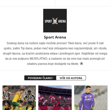
Sport Arena
Svakog dana na našem sajtu možete pronaći Tiket dana, već posle 9 sati
ujutro, zatim Tip dana, jedan meč koji izdvajamo kao najzanimljiviji, ali i dosta
drugih tipova, sa kraćim analizama ekipa i predlogom igre. Najbitnije od svega
da je sve potpuno BESPLATNO, a nadamo se da smo bar malo pomogli pri
odabiru parova koje dodajete na tikete.
POVEZANI ČLANCI
VIŠE OD AUTORA