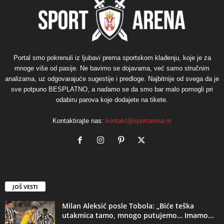
Portal smo pokrenuli iz ljubavi prema sportskom klađenju, koje je za
mnoge više od pasije. Ne bavimo se dojavama, već samo stručnim
analizama, uz odgovarajuće sugestije i predloge. Najbitnije od svega da je
sve potpuno BESPLATNO, a nadamo se da smo bar malo pomogli pri
odabiru parova koje dodajete na tikete.
Kontaktirajte nas:
kontakt@sportarena.rs
JOŠ VESTI
Milan Aleksić posle Tobola: „Biće teška
utakmica tamo, mnogo putujemo… Imamo...