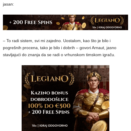
jasan:
– To radi sistem, svi mi zajedno. Uostalom, kao što je bilo i
pogrešnih procena, tako je bilo i dobrih – govori Arnaut, jasno
stavljajući do znanja da se radi o vrhunskom timskom igraču.