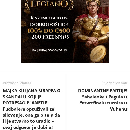
Prethodni članak
Sledeći članak
MAJKA KILIJANA MBAPEA O
DOMINANTNE PARTIJE!
SKANDALU KOJI JE
Sabalenka i Pegula u
POTRESAO PLANETU!
četvrtfinalu turnira u
Fudbalera optuživali za
Vuhanu
silovanje, ona ga pitala da
li je stvarno to uradio –
ovaj odgovor je dobila!