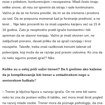
nose s pritiskom, konkurencijom i neuspesima. Mladi često imaju
velike snove, ali nisu svi spremni da istraju i rade kontinuirano.
Važno je da se ne forsira previše, da im se da vremena i prostora
za rast. Da se prepozna momenat kad je forsiranje prednost, a ne
teret… Nije lako proceniti ko će imati uspešnu karijeru već sa 15 ili
16 godina. Zato je neophodno pratiti igrače konstantno i biti
spreman da se stavovi menjaju. Važno je imati otvoren um, ne
zaključivati prerano, davati priliku da se igrači razvijaju i kroz
neuspehe. Takođe, treba znati razlikovati trenutni talenat od
potencijala, koji može da se razvije pod pravim uslovima. Ko zna da
će neko sigurno postati igrač? Niko.
Koliko su u celoj priči važni treneri? Da li grešimo ako kažemo
da je komplikovanije biti trener u omladinskom nego u
seniorskom fudbalu
?
– Trener je ključna figura u razvoju igrača. On ne sme biti samo
neko ko zna da postavi vežbu ili taktiku, već mora imati širok pogled
na razvoj mlade osobe. Trener mora da poznaje psihologiju, da zna