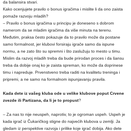
da balansira stvari.
Kako ocenjujete pravilo o bonus igračima i mislite li da ono zaista
pomaže razvoju mladih?
– Pravilo o bonus igračima u principu je doneseno s dobrom
namerom da se mladim igračima da više minuta na terenu.
Međutim, praksa često pokazuje da to pravilo može da postane
samo formalnost, jer klubovi forsiraju igrače samo da ispune
normu, a ne zato što su spremni i što zaslužuju to mesto u timu.
Mislim da razvoj mladih treba da bude prirodan proces i da šansu
treba da dobije onaj ko je zaista spreman, ko može da doprinese
timu i napreduje. Prvenstveno treba raditi na kvalitetu treninga i
pripremi, a ne samo na formalnom ispunjavanju pravila.
Kada dete iz vašeg kluba ode u velike klubove poput Crvene
zvezde ili Partizana, da li je to propust
?
– Za nas to nije neuspeh, naprotiv, to je ogroman uspeh. Uspeh je
kada igrač iz Čukaričkog stigne do najvećih klubova u zemlji. Ja
gledam iz perspektive razvoja i prilike koje igrač dobija. Ako dete