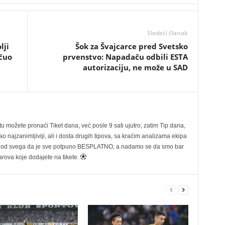
Sledeći članak
lji
Šok za Švajcarce pred Svetsko
 čuo
prvenstvo: Napadaču odbili ESTA
autorizaciju, ne može u SAD
možete pronaći Tiket dana, već posle 9 sati ujutro, zatim Tip dana,
 najzanimljiviji, ali i dosta drugih tipova, sa kraćim analizama ekipa
ije od svega da je sve potpuno BESPLATNO, a nadamo se da smo bar
rova koje dodajete na tikete.