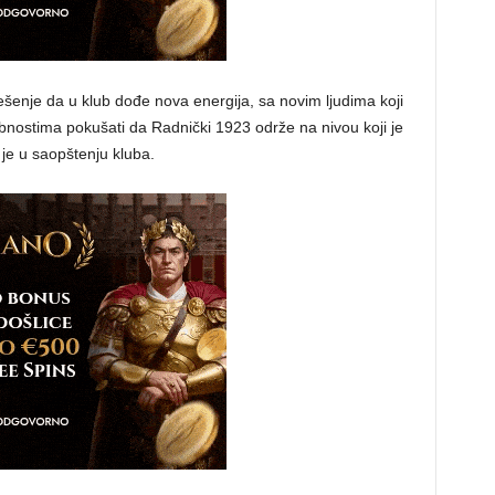
e rešenje da u klub dođe nova energija, sa novim ljudima koji
nostima pokušati da Radnički 1923 održe na nivou koji je
 je u saopštenju kluba.