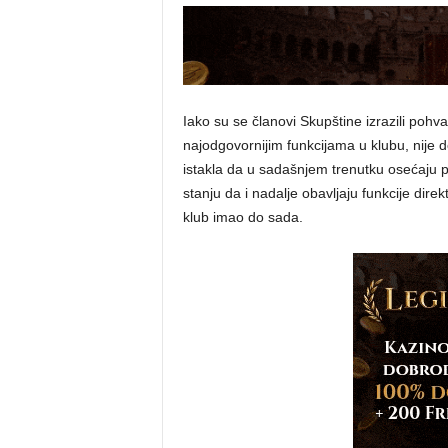
Iako su se članovi Skupštine izrazili pohv
najodgovornijim funkcijama u klubu, nije d
istakla da u sadašnjem trenutku osećaju p
stanju da i nadalje obavljaju funkcije dire
klub imao do sada.