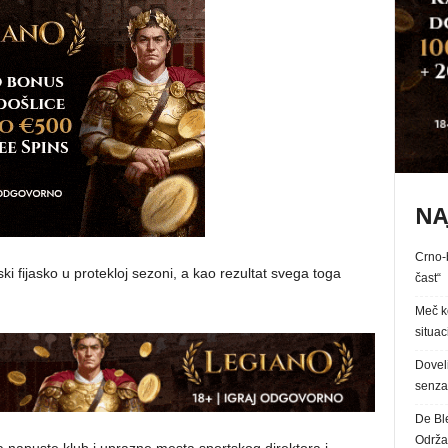
NA
Crno-b
ki fijasko u protekloj sezoni, a kao rezultat svega toga
čast“
Meč k
situac
Dovel
senzac
De Bl
Održa