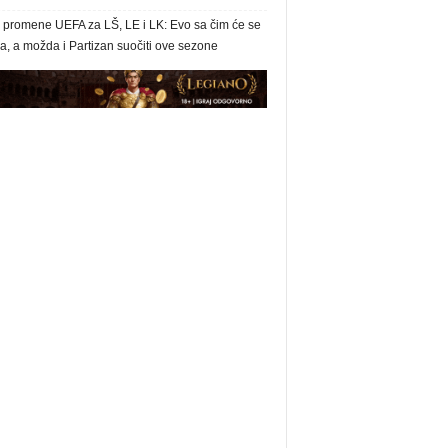
e promene UEFA za LŠ, LE i LK: Evo sa čim će se
, a možda i Partizan suočiti ove sezone