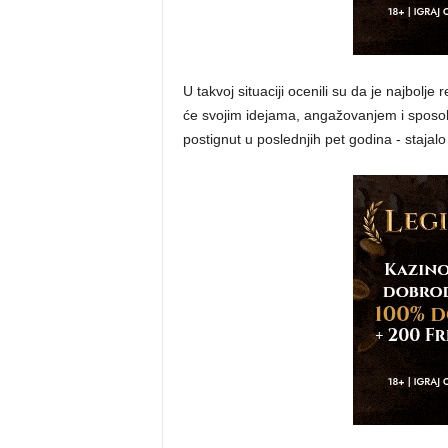
U takvoj situaciji ocenili su da je najbolj
će svojim idejama, angažovanjem i sposob
postignut u poslednjih pet godina - stajalo