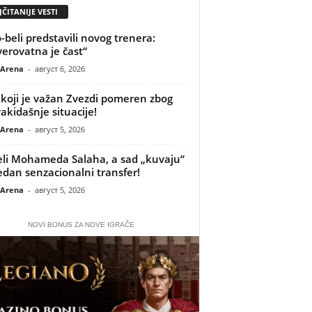
ČITANIJE VESTI
-beli predstavili novog trenera:
erovatna je čast“
 Arena
-
август 6, 2026
koji je važan Zvezdi pomeren zbog
akidašnje situacije!
 Arena
-
август 5, 2026
li Mohameda Salaha, a sad „kuvaju“
jedan senzacionalni transfer!
 Arena
-
август 5, 2026
NOVI BONUS ZA NOVE IGRAČE