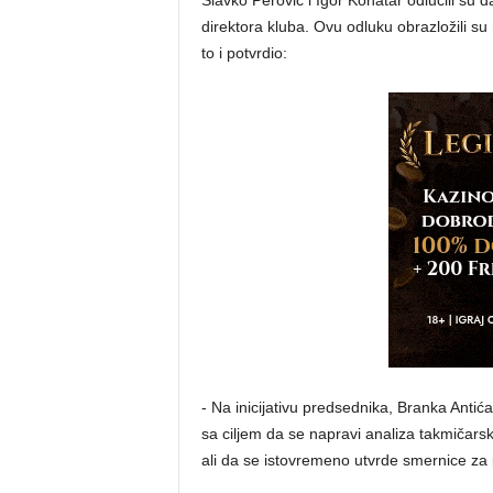
Slavko Perović i Igor Konatar odlučili su 
direktora kluba. Ovu odluku obrazložili su
to i potvrdio:
- Na inicijativu predsednika, Branka Anti
sa ciljem da se napravi analiza takmičars
ali da se istovremeno utvrde smernice za 