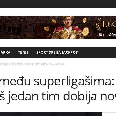
ŠARKA
TENIS
SPORT SRBIJA JACKPOT
: Posle Partizana, još jedan tim dobija novu upravu
 među superligašima:
oš jedan tim dobija n