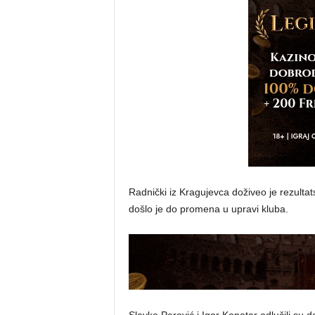
Radnički iz Kragujevca doživeo je rezultats
došlo je do promena u upravi kluba.