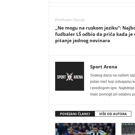
Prethodni članak
„Ne mogu na ruskom jeziku“: Najbo
fudbaler LŠ odbio da priča kada je
pitanje jednog novinara
Sport Arena
Svakog dana na našem sajtu 
jedan meč koji izdvajamo kao
i predlogom igre. Najbitn
malo pomogli pri odabiru pa
POVEZANI ČLANCI
VIŠE OD AUTORA