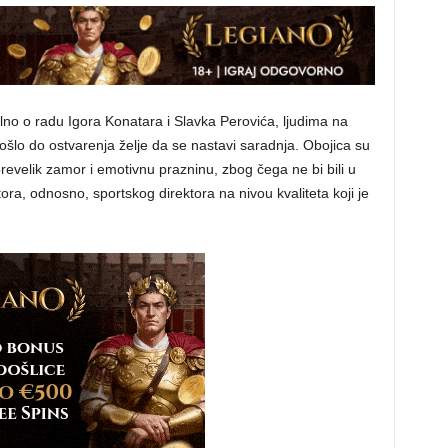
alno o radu Igora Konatara i Slavka Perovića, ljudima na
ošlo do ostvarenja želje da se nastavi saradnja. Obojica su
revelik zamor i emotivnu prazninu, zbog čega ne bi bili u
ktora, odnosno, sportskog direktora na nivou kvaliteta koji je