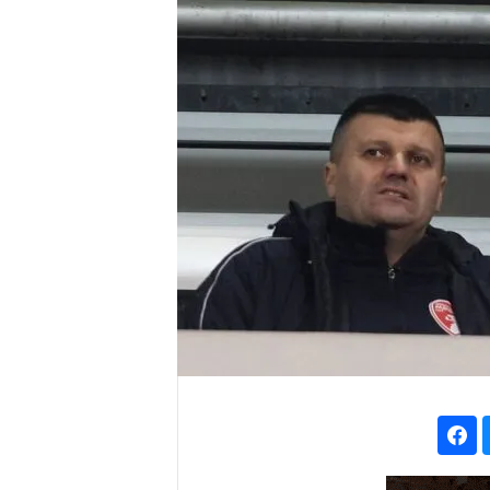
r
e
n
a