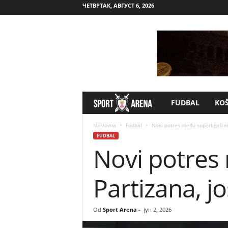
ЧЕТВРТАК, АВГУСТ 6, 2026
FUDBAL
KO
S
p
Naslovna
Fudbal
Novi potres među superligašima
FUDBAL
Novi potres
o
r
Partizana, j
t
Od
Sport Arena
-
јун 2, 2026
A