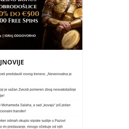
JNOVIJE
eli predstavili novog trenera: „Neverovatna je
oji je važan Zvezdi pomeren zbog nesvakidašnje
ije!
i Mohameda Salaha, a sad „kuvaju“ još jedan
ionalni transfer!
eker odmah okupio srpske sudije u Pazovi:
o im predavanje, mnogo očekuje od njih