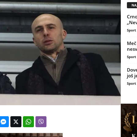
NAJ
Crno
„Nev
Sport
Meč 
nesv
Sport
Dove
još 
Sport