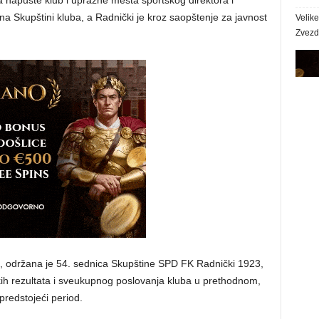
da napuste klub i uprazne mesta sportskog direktora i
 na Skupštini kluba, a Radnički je kroz saopštenje za javnost
Velik
Zvezda
ća, održana je 54. sednica Skupštine SPD FK Radnički 1923,
kih rezultata i sveukupnog poslovanja kluba u prethodnom,
predstojeći period.