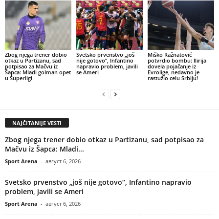
Zbog njega trener dobio
Svetsko prvenstvo „još
Miško Ražnatović
otkaz u Partizanu, sad
nije gotovo“, Infantino
potvrdio bombu: Ilirija
potpisao za Mačvu iz
napravio problem, javili
dovela pojačanje iz
Šapca: Mladi golman opet
se Ameri
Evrolige, nedavno je
u Superligi
rastužio celu Srbiju!
NAJČITANIJE VESTI
Zbog njega trener dobio otkaz u Partizanu, sad potpisao za
Mačvu iz Šapca: Mladi...
Sport Arena
-
август 6, 2026
Svetsko prvenstvo „još nije gotovo“, Infantino napravio
problem, javili se Ameri
Sport Arena
-
август 6, 2026