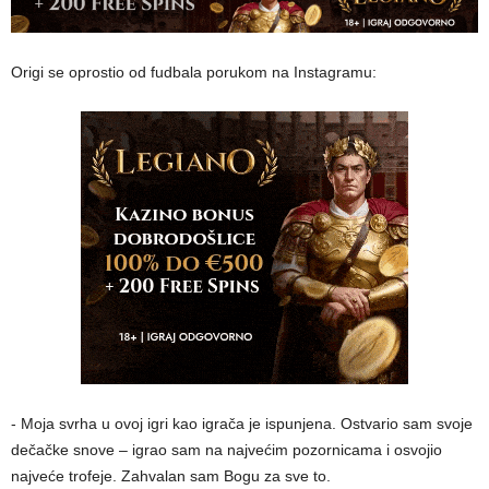
Origi se oprostio od fudbala porukom na Instagramu:
- Moja svrha u ovoj igri kao igrača je ispunjena. Ostvario sam svoje
dečačke snove – igrao sam na najvećim pozornicama i osvojio
najveće trofeje. Zahvalan sam Bogu za sve to.