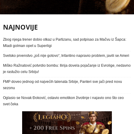
NAJNOVIJE
Zbog njega trener dobio otkaz u Partizanu, sad potpisao za Mačvu iz Šapca:
Mladi golman opet u Superligi
Svetsko prvenstvo „još nije gotovo“, Infantino napravio problem, javili se Ameri
Miško Ražnatović potvrdio bombu: Ilirija dovela pojačanje iz Evrolige, nedavno
je rastužio celu Srbiju!
FMP doveo jednog od najvećih talenata Srbije, Panteri sve jači pred novu
sezonu
Oglasio se Novak Đoković, ostavio emotikon životinje i najavio ono što ceo
svet čeka