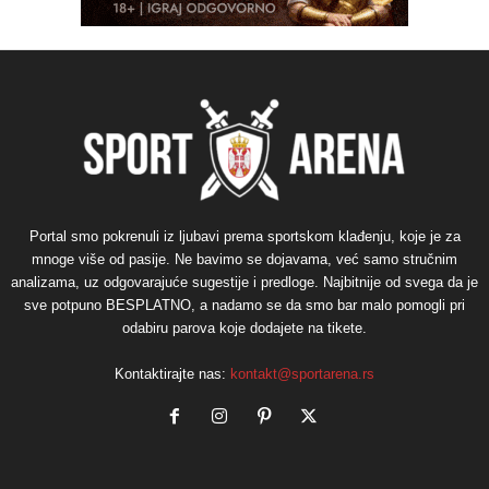
Portal smo pokrenuli iz ljubavi prema sportskom klađenju, koje je za
mnoge više od pasije. Ne bavimo se dojavama, već samo stručnim
analizama, uz odgovarajuće sugestije i predloge. Najbitnije od svega da je
sve potpuno BESPLATNO, a nadamo se da smo bar malo pomogli pri
odabiru parova koje dodajete na tikete.
Kontaktirajte nas:
kontakt@sportarena.rs