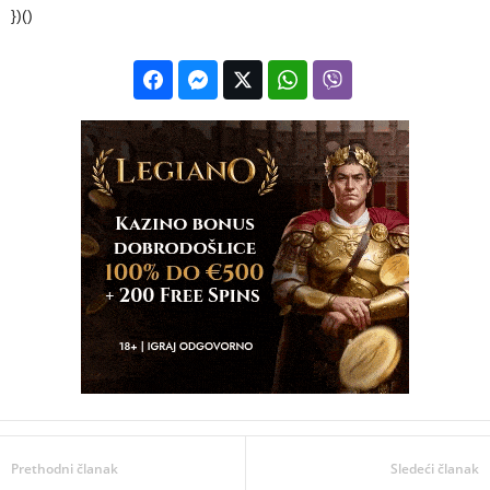
})()
Prethodni članak
Sledeći članak