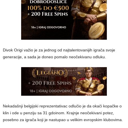
Divok Origi važio je za jednog od najtalentovanijih igrača svoje
generacije, a sada je doneo pomalo neočekivanu odluku.
Nekadašnji belgijski reprezentativac odlučio je da okači kopačke o
klin i ode u penziju sa 31 gdoinom. Krajnje neočekivani potez,
posebno za igrača koji je nastupao u velikim evropskim klubovima.