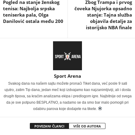
Pogled na stanje ženskog
Zbog Trampa i prvog
tenisa: Najbolja srpska
čoveka Njujorka opsadno
teniserka pala, Olga
stanje: Tajna služba
Danilović ostala među 200
objavila detalje za
istorijsko NBA finale
Sport Arena
Svakog dana na našem sajtu možete pronaći Tiket dana, već posle 9 sati
ujutro, zatim Tip dana, jedan meč koji izdvajamo kao najzanimljiviji, ali i dosta
drugih tipova, sa kraćim analizama ekipa i predlogom igre. Najbitnije od svega
da je sve potpuno BESPLATNO, a nadamo se da smo bar malo pomogli pri
odabiru parova koje dodajete na tikete.
POVEZANI ČLANCI
VIŠE OD AUTORA