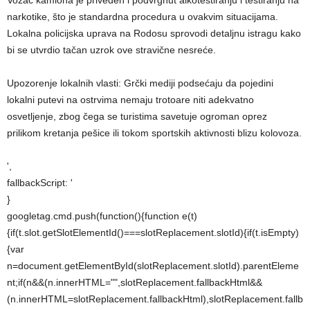
Vozač kamiona je priveden i podvrgnut alkotestiranju i testiranju na
narkotike, što je standardna procedura u ovakvim situacijama.
Lokalna policijska uprava na Rodosu sprovodi detaljnu istragu kako
bi se utvrdio tačan uzrok ove stravične nesreće.
Upozorenje lokalnih vlasti: Grčki mediji podsećaju da pojedini
lokalni putevi na ostrvima nemaju trotoare niti adekvatno
osvetljenje, zbog čega se turistima savetuje ogroman oprez
prilikom kretanja pešice ili tokom sportskih aktivnosti blizu kolovoza.
',
fallbackScript: '
}
googletag.cmd.push(function(){function e(t)
{if(t.slot.getSlotElementId()===slotReplacement.slotId){if(t.isEmpty)
{var
n=document.getElementById(slotReplacement.slotId).parentEleme
nt;if(n&&(n.innerHTML="",slotReplacement.fallbackHtml&&
(n.innerHTML=slotReplacement.fallbackHtml),slotReplacement.fallb