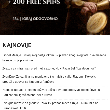
NAJNOVIJE
Lionel Mesi je u istorijskoj partiji tokom SP plakao zbog svog tate, dva meseca
kasnije on je preminuo
Zvezda za miran san pred meč sezone, Novi Pazar želi “Lalatovu noć”
Zvanično! Železničar ne menja ono što najviše valja, Radomir Koković
produžio ugovor sa klubom iz Pančeva
Najbolji fudbaler Hetafea doživeo tešku povredu pred izvesne mečeve sa
Partizanom, igrač crveno-belih krivac
Evo gde možete da gledate uživo TV prenos meča Srbija – Rumunija na
Eurobasketu U16