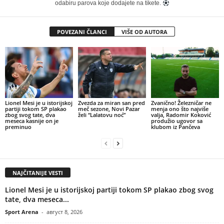
odabiru parova koje dodajete na tikete.
POVEZANI ČLANCI
VIŠE OD AUTORA
Lionel Mesi je u istorijskoj
Zvezda za miran san pred
Zvanično! Železničar ne
partiji tokom SP plakao
meč sezone, Novi Pazar
menja ono što najviše
zbog svog tate, dva
želi “Lalatovu noć”
valja, Radomir Koković
meseca kasnije on je
produžio ugovor sa
preminuo
klubom iz Pančeva
NAJČITANIJE VESTI
Lionel Mesi je u istorijskoj partiji tokom SP plakao zbog svog
tate, dva meseca...
Sport Arena
-
август 8, 2026