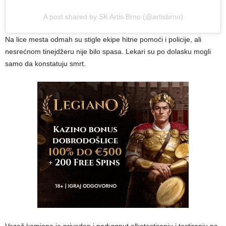
A post shared by SK Artis Brno (@artisbrno)
Na lice mesta odmah su stigle ekipe hitne pomoći i policije, ali
nesrećnom tinejdžeru nije bilo spasa. Lekari su po dolasku mogli
samo da konstatuju smrt.