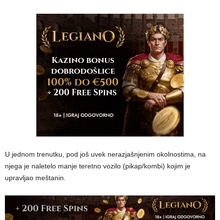
U jednom trenutku, pod još uvek nerazjašnjenim okolnostima, na
njega je naletelo manje teretno vozilo (pikap/kombi) kojim je
upravljao meštanin.