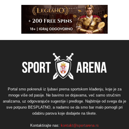
Portal smo pokrenuli iz ljubavi prema sportskom klađenju, koje je za
mnoge više od pasije. Ne bavimo se dojavama, već samo stručnim
analizama, uz odgovarajuće sugestije i predloge. Najbitnije od svega da je
sve potpuno BESPLATNO, a nadamo se da smo bar malo pomogli pri
odabiru parova koje dodajete na tikete.
Kontaktirajte nas:
kontakt@sportarena.rs