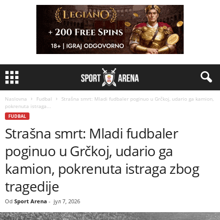
Naslovna
Fudbal
Strašna smrt: Mladi fudbaler poginuo u Grčkoj, udario ga kamion,
pokrenuta istraga...
FUDBAL
Strašna smrt: Mladi fudbaler
poginuo u Grčkoj, udario ga
kamion, pokrenuta istraga zbog
tragedije
Od
Sport Arena
-
јул 7, 2026