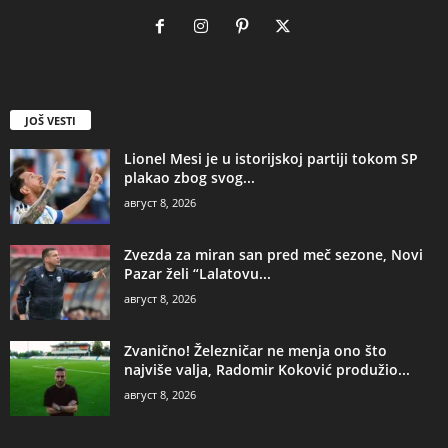
JOŠ VESTI
Lionel Mesi je u istorijskoj partiji tokom SP
plakao zbog svog...
август 8, 2026
Zvezda za miran san pred meč sezone, Novi
Pazar želi “Lalatovu...
август 8, 2026
Zvanično! Železničar ne menja ono što
najviše valja, Radomir Koković produžio...
август 8, 2026