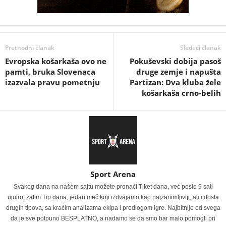
Prethodni članak
Sledeći članak
Evropska košarkaša ovo ne
Pokuševski dobija pasoš
pamti, bruka Slovenaca
druge zemje i napušta
izazvala pravu pometnju
Partizan: Dva kluba žele
košarkaša crno-belih
Sport Arena
Svakog dana na našem sajtu možete pronaći Tiket dana, već posle 9 sati
ujutro, zatim Tip dana, jedan meč koji izdvajamo kao najzanimljiviji, ali i dosta
drugih tipova, sa kraćim analizama ekipa i predlogom igre. Najbitnije od svega
da je sve potpuno BESPLATNO, a nadamo se da smo bar malo pomogli pri