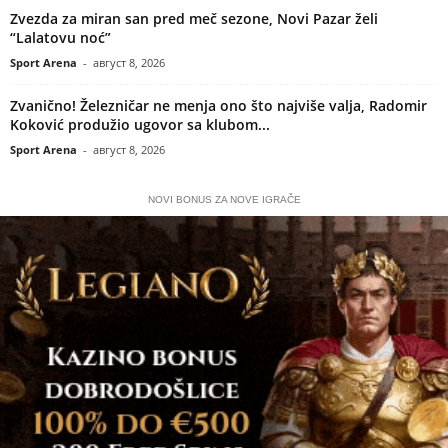
Zvezda za miran san pred meč sezone, Novi Pazar želi
“Lalatovu noć”
Sport Arena
-
август 8, 2026
Zvanično! Železničar ne menja ono što najviše valja, Radomir
Koković produžio ugovor sa klubom...
Sport Arena
-
август 8, 2026
NOVI BONUS ZA NOVE IGRAČE