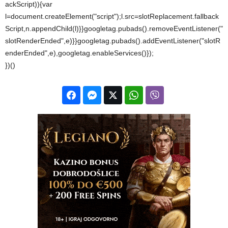
ackScript)){var
l=document.createElement("script");l.src=slotReplacement.fallback
Script,n.appendChild(l)}}googletag.pubads().removeEventListener("
slotRenderEnded",e)}}googletag.pubads().addEventListener("slotR
enderEnded",e),googletag.enableServices()});
})()