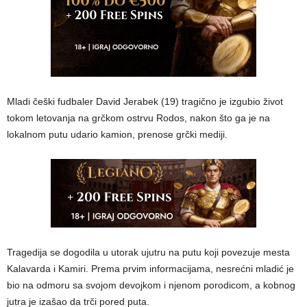
Mladi češki fudbaler David Jerabek (19) tragično je izgubio život
tokom letovanja na grčkom ostrvu Rodos, nakon što ga je na
lokalnom putu udario kamion, prenose grčki mediji.
Tragedija se dogodila u utorak ujutru na putu koji povezuje mesta
Kalavarda i Kamiri. Prema prvim informacijama, nesrećni mladić je
bio na odmoru sa svojom devojkom i njenom porodicom, a kobnog
jutra je izašao da trči pored puta.