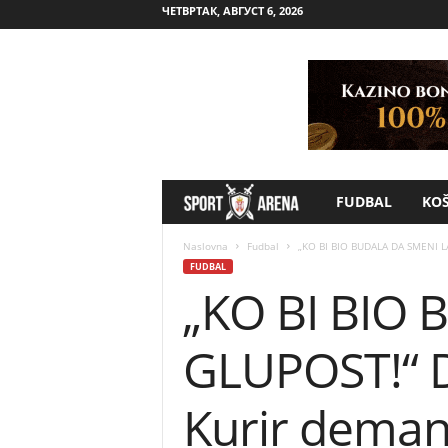
ЧЕТВРТАК, АВГУСТ 6, 2026
FUDBAL
KO
S
p
Naslovna
Fudbal
„KO BI BIO BUDALA DA SMENI LA
FUDBAL
„KO BI BIO
o
r
GLUPOST!“ Di
t
Kurir deman
A