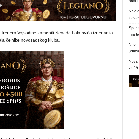
novi f
Navija
žesto
Spart
trenera Vojvodine zameniti Nenada Lalatovića iznenadila
ima te
mala čelnike novosadskog kluba.
Nova t
„otima
Nova 
za 19-