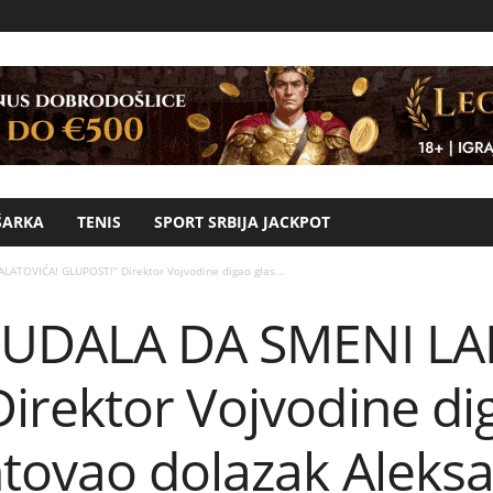
ŠARKA
TENIS
SPORT SRBIJA JACKPOT
LATOVIĆA! GLUPOST!“ Direktor Vojvodine digao glas...
 BUDALA DA SMENI LA
rektor Vojvodine diga
tovao dolazak Aleks