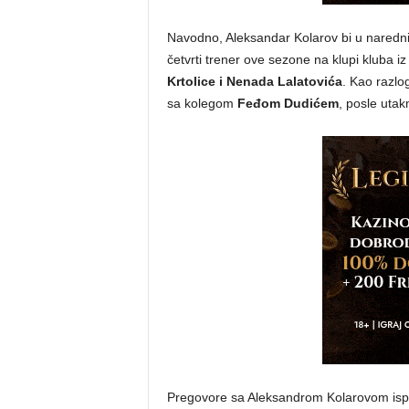
Navodno, Aleksandar Kolarov bi u naredn
četvrti trener ove sezone na klupi kluba 
Krtolice i Nenada Lalatovića
. Kao razlo
sa kolegom
Feđom Dudićem
, posle uta
Pregovore sa Aleksandrom Kolarovom ispr