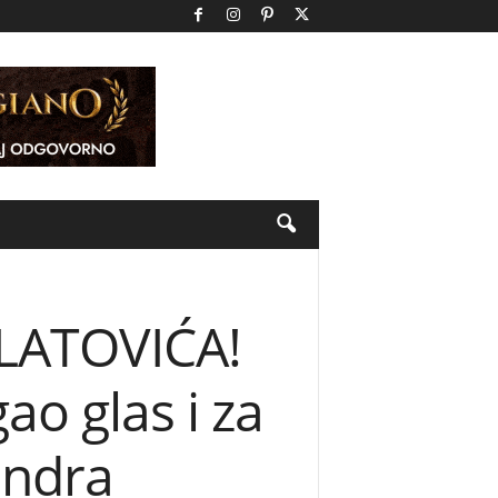
LATOVIĆA!
o glas i za
andra