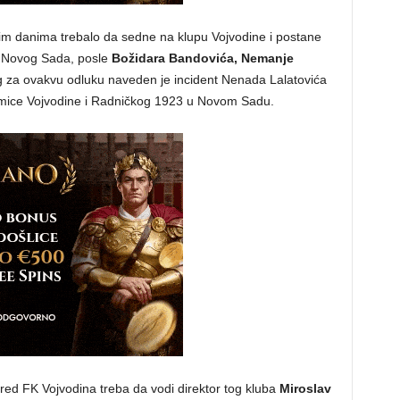
im danima trebalo da sedne na klupu Vojvodine i postane
iz Novog Sada, posle
Božidara Bandovića, Nemanje
g za ovakvu odluku naveden je incident Nenada Lalatovića
kmice Vojvodine i Radničkog 1923 u Novom Sadu.
ed FK Vojvodina treba da vodi direktor tog kluba
Miroslav