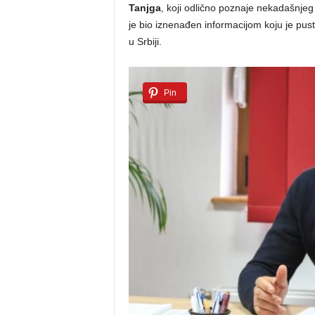
Tanjga
, koji odlično poznaje nekadašnjeg 
je bio iznenađen informacijom koju je pust
u Srbiji.
Pin