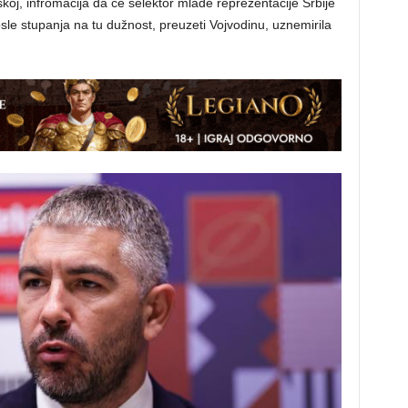
oj, infromacija da će selektor mlade reprezentacije Srbije
e stupanja na tu dužnost, preuzeti Vojvodinu, uznemirila