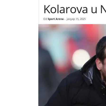
Kolarova u N
r
e
Od
Sport Arena
-
јануар 15, 2025
n
a