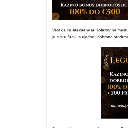
Vest da će
Aleksandar Kolarov
na mestu 
je sve u Srbiji, a ujedno i dobrano prodr