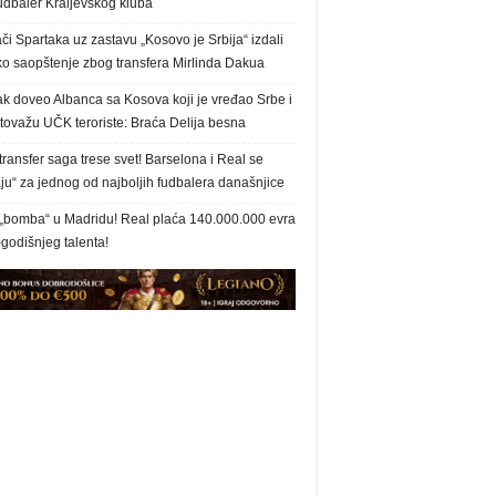
udbaler Kraljevskog kluba
či Spartaka uz zastavu „Kosovo je Srbija“ izdali
ko saopštenje zbog transfera Mirlinda Dakua
ak doveo Albanca sa Kosova koji je vređao Srbe i
tovažu UČK teroriste: Braća Delija besna
ransfer saga trese svet! Barselona i Real se
ju“ za jednog od najboljih fudbalera današnjice
„bomba“ u Madridu! Real plaća 140.000.000 evra
godišnjeg talenta!