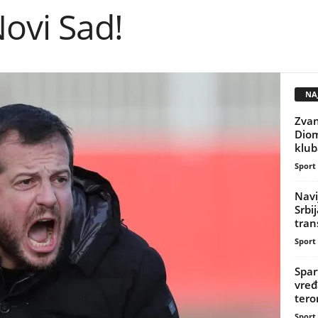
ovi Sad!
NAJ
Zvan
Diom
klub
Sport
Navi
Srbi
tran
Sport
Spar
vređ
teror
Sport