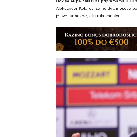
Dok se ekipa nalazi na pripremama u Tursk
Aleksandar Kolarov, samo dva meseca posl
je sve fudbalere, ali i rukovodstvo.