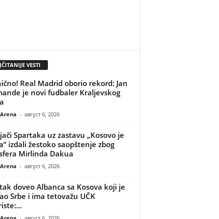
ČITANIJE VESTI
ično! Real Madrid oborio rekord: Jan
ande je novi fudbaler Kraljevskog
a
 Arena
-
август 6, 2026
jači Spartaka uz zastavu „Kosovo je
ja“ izdali žestoko saopštenje zbog
sfera Mirlinda Dakua
 Arena
-
август 6, 2026
tak doveo Albanca sa Kosova koji je
ao Srbe i ima tetovažu UČK
iste:...
 Arena
-
август 6, 2026