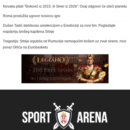
Novaka pitali “Đoković iz 2015. ili Siner iz 2026”: Ovaj odgovor će obići planetu
Roma produžila ugovor nosiocu igre
Dušan Tadić debitovao asistencijom u Erediviziji za novi tim: Pogledajte
majstoriju bivšeg kapitena Srbije
Tragedija: Srbija izgubila od Rumunije nemogućim košem uz zvuk sirene, novi
poraz Orlića na Eurobasketu