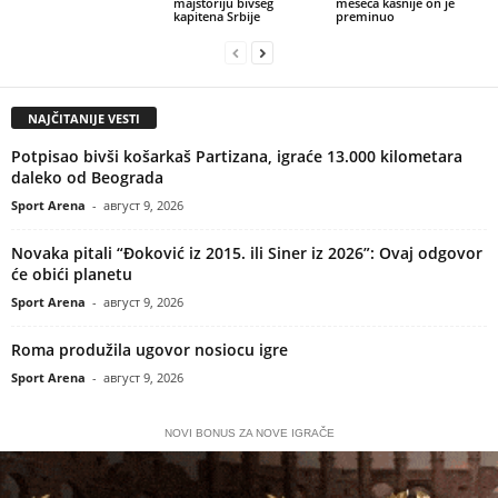
majstoriju bivšeg
meseca kasnije on je
kapitena Srbije
preminuo
NAJČITANIJE VESTI
Potpisao bivši košarkaš Partizana, igraće 13.000 kilometara
daleko od Beograda
Sport Arena
-
август 9, 2026
Novaka pitali “Đoković iz 2015. ili Siner iz 2026”: Ovaj odgovor
će obići planetu
Sport Arena
-
август 9, 2026
Roma produžila ugovor nosiocu igre
Sport Arena
-
август 9, 2026
NOVI BONUS ZA NOVE IGRAČE