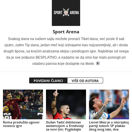
Sport Arena
Svakog dana na našem sajtu možete pronaći Tiket dana, već posle 9 sati
ujutro, zatim Tip dana, jedan meč koji izdvajamo kao najzanimljiviji, ali i dosta
drugih tipova, sa kraćim analizama ekipa i predlogom igre. Najbitnije od svega
da je sve potpuno BESPLATNO, a nadamo se da smo bar malo pomogli pri
odabiru parova koje dodajete na tikete.
POVEZANI ČLANCI
VIŠE OD AUTORA
Roma produžila ugovor
Dušan Tadić debitovao
Lionel Mesi je u istorijskoj
nosiocu igre
asistencijom u Erediviziji
partiji tokom SP plakao
za novi tim: Pogledajte
zbog svog tate, dva