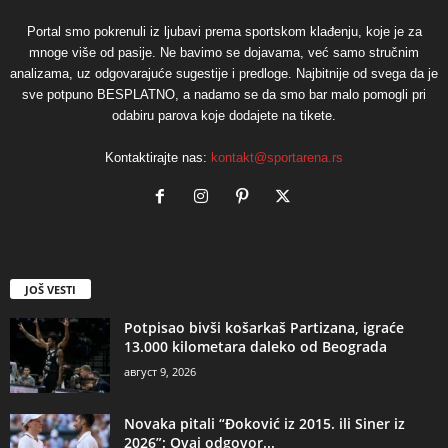
Portal smo pokrenuli iz ljubavi prema sportskom klađenju, koje je za
mnoge više od pasije. Ne bavimo se dojavama, već samo stručnim
analizama, uz odgovarajuće sugestije i predloge. Najbitnije od svega da je
sve potpuno BESPLATNO, a nadamo se da smo bar malo pomogli pri
odabiru parova koje dodajete na tikete.
Kontaktirajte nas:
kontakt@sportarena.rs
JOŠ VESTI
Potpisao bivši košarkaš Partizana, igraće
13.000 kilometara daleko od Beograda
август 9, 2026
Novaka pitali “Đoković iz 2015. ili Siner iz
2026”: Ovaj odgovor...