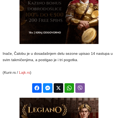
Inače, Čalobu je u dosadašnjem delu sezone upisao 14 nastupa u
svim takmičenjima, a postigao je i tri pogotka.
(Kurir.rs /
Lajk.rs
)