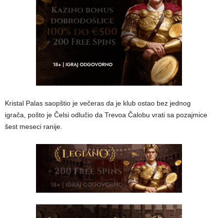
Kristal Palas saopštio je večeras da je klub ostao bez jednog
igrača, pošto je Čelsi odlučio da Trevoa Čalobu vrati sa pozajmice
šest meseci ranije.