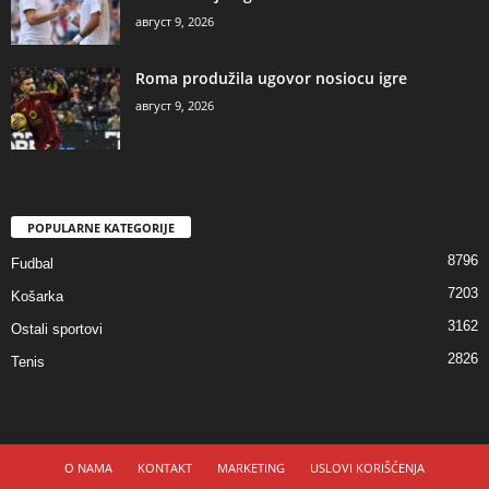
август 9, 2026
Roma produžila ugovor nosiocu igre
август 9, 2026
POPULARNE KATEGORIJE
8796
Fudbal
7203
Košarka
3162
Ostali sportovi
2826
Tenis
O NAMA
KONTAKT
MARKETING
USLOVI KORIŠĆENJA