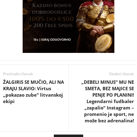
Prethodni članak
Sledeći članak
ŽALGIRIS SE MUČIO, ALI NA
„DEBELI MINUS“ MU NE
KRAJU SLAVIO: Virtus
SMETA, BEZ MAJICE SE
„pokazao zube“ litvanskoj
PENJE PO PLANINI!
ekipi
Legendarni fudbaler
„zapalio“ Instagram –
promenio je sport, ne
može bez adrenalina!