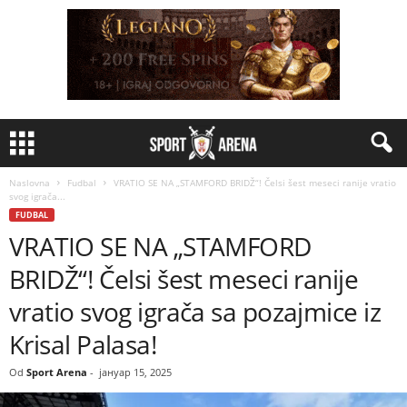
Naslovna
Fudbal
VRATIO SE NA „STAMFORD BRIDŽ“! Čelsi šest meseci ranije vratio
svog igrača...
FUDBAL
VRATIO SE NA „STAMFORD
BRIDŽ“! Čelsi šest meseci ranije
vratio svog igrača sa pozajmice iz
Krisal Palasa!
Od
Sport Arena
-
јануар 15, 2025