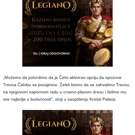
„Možemo da potvrdimo da je Čelsi aktivirao opciju da opozove
Trevoa Čalobu sa pozajmice. Želeli bismo da se zahvalimo Trevou
na njegovom napornom radu u crveno-plavom dresu i želimo mu
sve najbolje u budućnosti“, stoji u saopštenju Kristal Palasa.