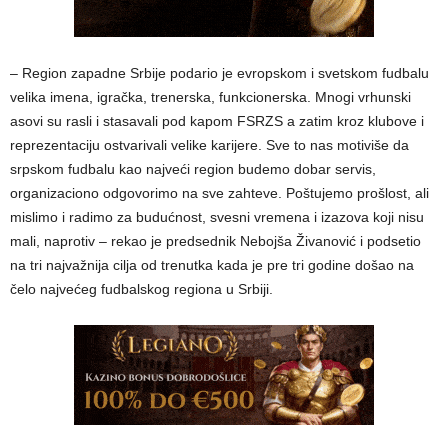
– Region zapadne Srbije podario je evropskom i svetskom fudbalu
velika imena, igračka, trenerska, funkcionerska. Mnogi vrhunski
asovi su rasli i stasavali pod kapom FSRZS a zatim kroz klubove i
reprezentaciju ostvarivali velike karijere. Sve to nas motiviše da
srpskom fudbalu kao najveći region budemo dobar servis,
organizaciono odgovorimo na sve zahteve. Poštujemo prošlost, ali
mislimo i radimo za budućnost, svesni vremena i izazova koji nisu
mali, naprotiv – rekao je predsednik Nebojša Živanović i podsetio
na tri najvažnija cilja od trenutka kada je pre tri godine došao na
čelo najvećeg fudbalskog regiona u Srbiji.