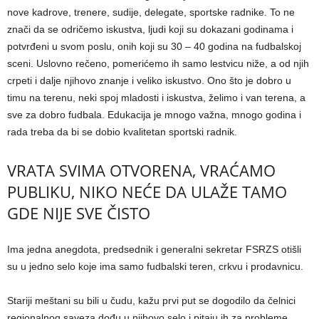
nove kadrove, trenere, sudije, delegate, sportske radnike. To ne
znači da se odričemo iskustva, ljudi koji su dokazani godinama i
potvrđeni u svom poslu, onih koji su 30 – 40 godina na fudbalskoj
sceni. Uslovno rečeno, pomerićemo ih samo lestvicu niže, a od njih
crpeti i dalje njihovo znanje i veliko iskustvo. Ono što je dobro u
timu na terenu, neki spoj mladosti i iskustva, želimo i van terena, a
sve za dobro fudbala. Edukacija je mnogo važna, mnogo godina i
rada treba da bi se dobio kvalitetan sportski radnik.
VRATA SVIMA OTVORENA, VRAĆAMO
PUBLIKU, NIKO NEĆE DA ULAŽE TAMO
GDE NIJE SVE ČISTO
Ima jedna anegdota, predsednik i generalni sekretar FSRZS otišli
su u jedno selo koje ima samo fudbalski teren, crkvu i prodavnicu.
Stariji meštani su bili u čudu, kažu prvi put se dogodilo da čelnici
regionalnog saveza dođu u njihovo selo i pitaju ih za probleme.