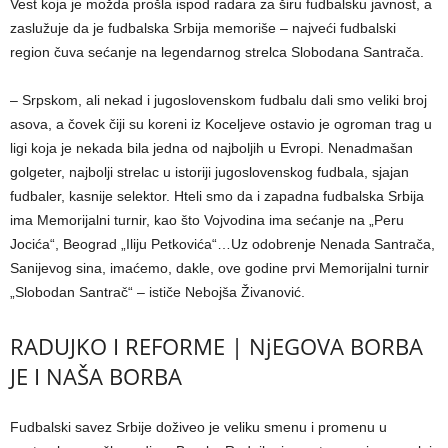
Vest koja je možda prošla ispod radara za širu fudbalsku javnost, a
zaslužuje da je fudbalska Srbija memoriše – najveći fudbalski
region čuva sećanje na legendarnog strelca Slobodana Santrača.
– Srpskom, ali nekad i jugoslovenskom fudbalu dali smo veliki broj
asova, a čovek čiji su koreni iz Koceljeve ostavio je ogroman trag u
ligi koja je nekada bila jedna od najboljih u Evropi. Nenadmašan
golgeter, najbolji strelac u istoriji jugoslovenskog fudbala, sjajan
fudbaler, kasnije selektor. Hteli smo da i zapadna fudbalska Srbija
ima Memorijalni turnir, kao što Vojvodina ima sećanje na „Peru
Jocića“, Beograd „Iliju Petkovića“…Uz odobrenje Nenada Santrača,
Sanijevog sina, imaćemo, dakle, ove godine prvi Memorijalni turnir
„Slobodan Santrač“ – ističe Nebojša Živanović.
RADUJKO I REFORME | NjEGOVA BORBA
JE I NAŠA BORBA
Fudbalski savez Srbije doživeo je veliku smenu i promenu u