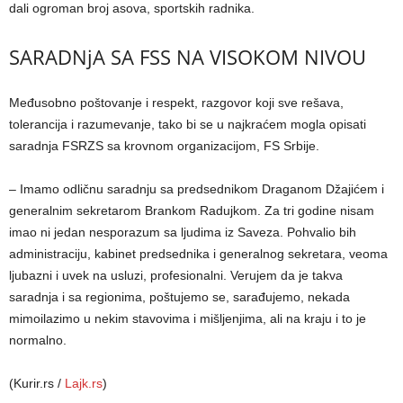
dali ogroman broj asova, sportskih radnika.
SARADNjA SA FSS NA VISOKOM NIVOU
Međusobno poštovanje i respekt, razgovor koji sve rešava,
tolerancija i razumevanje, tako bi se u najkraćem mogla opisati
saradnja FSRZS sa krovnom organizacijom, FS Srbije.
– Imamo odličnu saradnju sa predsednikom Draganom Džajićem i
generalnim sekretarom Brankom Radujkom. Za tri godine nisam
imao ni jedan nesporazum sa ljudima iz Saveza. Pohvalio bih
administraciju, kabinet predsednika i generalnog sekretara, veoma
ljubazni i uvek na usluzi, profesionalni. Verujem da je takva
saradnja i sa regionima, poštujemo se, sarađujemo, nekada
mimoilazimo u nekim stavovima i mišljenjima, ali na kraju i to je
normalno.
(Kurir.rs /
Lajk.rs
)