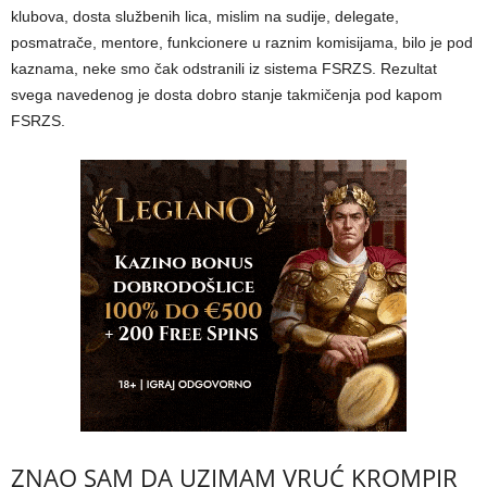
klubova, dosta službenih lica, mislim na sudije, delegate,
posmatrače, mentore, funkcionere u raznim komisijama, bilo je pod
kaznama, neke smo čak odstranili iz sistema FSRZS. Rezultat
svega navedenog je dosta dobro stanje takmičenja pod kapom
FSRZS.
ZNAO SAM DA UZIMAM VRUĆ KROMPIR