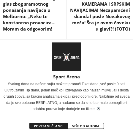
glas zbog sramotnog
KAMERAMA I SRPSKIM
ponašanja navijača u
NAVIJAČIMA! Nezapamćeni
Melburnu: „Neko te
skandal posle Novakovog
konstantno provocira…
meča! Šta je ovom čoveku
Moram da odgovorim!
u glavi?! (FOTO)
Sport Arena
Svakog dana na našem sajtu možete pronaći Tiket dana, već posle 9 sati
ujutro, zatim Tip dana, jedan meč koji izdvajamo kao najzanimljiviji, ali i dosta
drugih tipova, sa kraćim analizama ekipa i predlogom igre. Najbitnije od svega
da je sve potpuno BESPLATNO, a nadamo se da smo bar malo pomogli pri
odabiru parova koje dodajete na tikete.
POVEZANI ČLANCI
VIŠE OD AUTORA