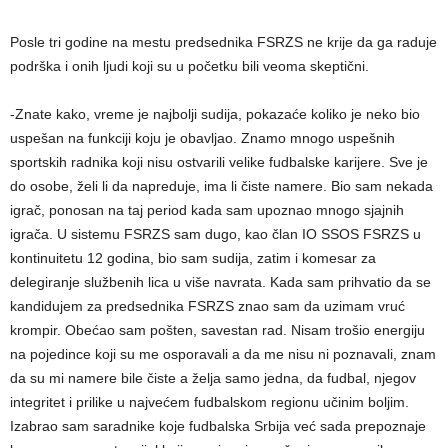
Posle tri godine na mestu predsednika FSRZS ne krije da ga raduje
podrška i onih ljudi koji su u početku bili veoma skeptični.
-Znate kako, vreme je najbolji sudija, pokazaće koliko je neko bio
uspešan na funkciji koju je obavljao. Znamo mnogo uspešnih
sportskih radnika koji nisu ostvarili velike fudbalske karijere. Sve je
do osobe, želi li da napreduje, ima li čiste namere. Bio sam nekada
igrač, ponosan na taj period kada sam upoznao mnogo sjajnih
igrača. U sistemu FSRZS sam dugo, kao član IO SSOS FSRZS u
kontinuitetu 12 godina, bio sam sudija, zatim i komesar za
delegiranje službenih lica u više navrata. Kada sam prihvatio da se
kandidujem za predsednika FSRZS znao sam da uzimam vruć
krompir. Obećao sam pošten, savestan rad. Nisam trošio energiju
na pojedince koji su me osporavali a da me nisu ni poznavali, znam
da su mi namere bile čiste a želja samo jedna, da fudbal, njegov
integritet i prilike u najvećem fudbalskom regionu učinim boljim.
Izabrao sam saradnike koje fudbalska Srbija već sada prepoznaje