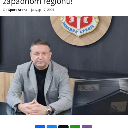
zapadnom regionu!
Od
Sport Arena
-
јануар 17, 2025