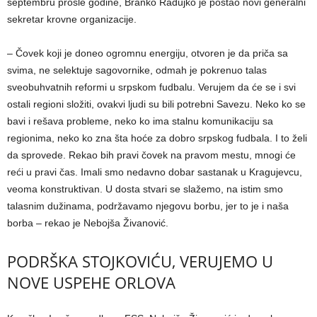
septembru prošle godine, Branko Radujko je postao novi generalni
sekretar krovne organizacije.
– Čovek koji je doneo ogromnu energiju, otvoren je da priča sa
svima, ne selektuje sagovornike, odmah je pokrenuo talas
sveobuhvatnih reformi u srpskom fudbalu. Verujem da će se i svi
ostali regioni složiti, ovakvi ljudi su bili potrebni Savezu. Neko ko se
bavi i rešava probleme, neko ko ima stalnu komunikaciju sa
regionima, neko ko zna šta hoće za dobro srpskog fudbala. I to želi
da sprovede. Rekao bih pravi čovek na pravom mestu, mnogi će
reći u pravi čas. Imali smo nedavno dobar sastanak u Kragujevcu,
veoma konstruktivan. U dosta stvari se slažemo, na istim smo
talasnim dužinama, podržavamo njegovu borbu, jer to je i naša
borba – rekao je Nebojša Živanović.
PODRŠKA STOJKOVIĆU, VERUJEMO U
NOVE USPEHE ORLOVA