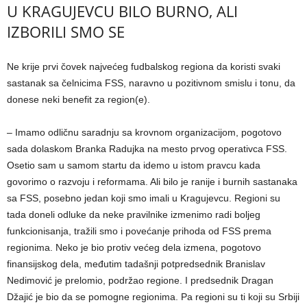
U KRAGUJEVCU BILO BURNO, ALI
IZBORILI SMO SE
Ne krije prvi čovek najvećeg fudbalskog regiona da koristi svaki
sastanak sa čelnicima FSS, naravno u pozitivnom smislu i tonu, da
donese neki benefit za region(e).
– Imamo odličnu saradnju sa krovnom organizacijom, pogotovo
sada dolaskom Branka Radujka na mesto prvog operativca FSS.
Osetio sam u samom startu da idemo u istom pravcu kada
govorimo o razvoju i reformama. Ali bilo je ranije i burnih sastanaka
sa FSS, posebno jedan koji smo imali u Kragujevcu. Regioni su
tada doneli odluke da neke pravilnike izmenimo radi boljeg
funkcionisanja, tražili smo i povećanje prihoda od FSS prema
regionima. Neko je bio protiv većeg dela izmena, pogotovo
finansijskog dela, međutim tadašnji potpredsednik Branislav
Nedimović je prelomio, podržao regione. I predsednik Dragan
Džajić je bio da se pomogne regionima. Pa regioni su ti koji su Srbiji