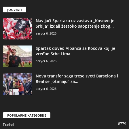
JOŠ VESTI
Navijači Spartaka uz zastavu „Kosovo je
Srbija“ izdali žestoko saopštenje zbog...
август 6, 2026
Spartak doveo Albanca sa Kosova koji je
vređao Srbe i ima...
август 6, 2026
Nova transfer saga trese svet! Barselona i
Real se „otimaju“ za...
август 6, 2026
POPULARNE KATEGORIJE
8779
Fudbal