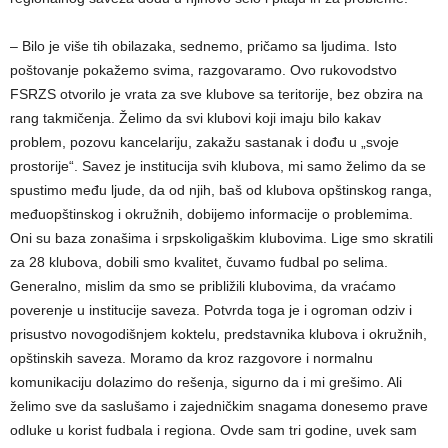
– Bilo je više tih obilazaka, sednemo, pričamo sa ljudima. Isto
poštovanje pokažemo svima, razgovaramo. Ovo rukovodstvo
FSRZS otvorilo je vrata za sve klubove sa teritorije, bez obzira na
rang takmičenja. Želimo da svi klubovi koji imaju bilo kakav
problem, pozovu kancelariju, zakažu sastanak i dođu u „svoje
prostorije“. Savez je institucija svih klubova, mi samo želimo da se
spustimo među ljude, da od njih, baš od klubova opštinskog ranga,
međuopštinskog i okružnih, dobijemo informacije o problemima.
Oni su baza zonašima i srpskoligaškim klubovima. Lige smo skratili
za 28 klubova, dobili smo kvalitet, čuvamo fudbal po selima.
Generalno, mislim da smo se približili klubovima, da vraćamo
poverenje u institucije saveza. Potvrda toga je i ogroman odziv i
prisustvo novogodišnjem koktelu, predstavnika klubova i okružnih,
opštinskih saveza. Moramo da kroz razgovore i normalnu
komunikaciju dolazimo do rešenja, sigurno da i mi grešimo. Ali
želimo sve da saslušamo i zajedničkim snagama donesemo prave
odluke u korist fudbala i regiona. Ovde sam tri godine, uvek sam