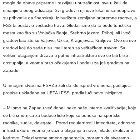
mogle da obave pripreme i razvijaju unutrašnjost, sve u želji da
smanjimo beogradizaciju. Svi gradovi i njihove lokalne samouprave
su prihvatile da finansiraju iz budžeta zemljane pripremne radove, a
FSS bi postavio veštačku travu. Gledali smo da to budu turistička
mesta kao što su Vrnjačka Banja, Srebrno jezero, Priboj, ali i veći
gradovi kao što su Valjevo, Užice, Kragujevac, Kraljevo. Ovo su sve
gradovi koji do sada nisu imali teren sa veštačkom travom. Sa
velikim ulaganjem države u putnu infrastrukturu sve će biti bliže i
dostupnije, a veoma brzo očekujemo i podelu za još gradova na
Zapadu.
U mnogim stvarima FSRZS želi da ide ispred vremena, poštujući
propise usklađene sa UEFA i FSS, predlažući nove inicijative.
– Mi smo na Zapadu već doneli neke naše interne kvalifikacije, koje
će biti smernica za buduće liste koje se odnose na sportske
radnike, sudije, delegate…Pored regularnosti i integriteta, odnosno
infrastrukture, veoma je važno ulaganje u nove, mlade, školovane
kadrove. Dolazi vreme smene generacija, moramo da stvaramo