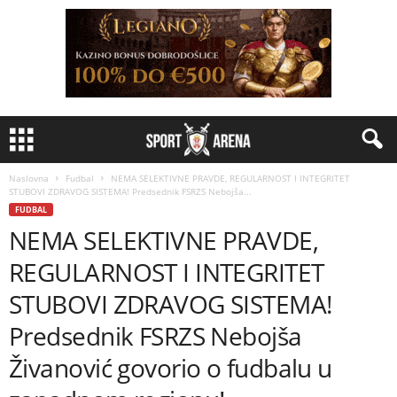
Naslovna
Fudbal
NEMA SELEKTIVNE PRAVDE, REGULARNOST I INTEGRITET
STUBOVI ZDRAVOG SISTEMA! Predsednik FSRZS Nebojša...
FUDBAL
NEMA SELEKTIVNE PRAVDE,
REGULARNOST I INTEGRITET
STUBOVI ZDRAVOG SISTEMA!
Predsednik FSRZS Nebojša
Živanović govorio o fudbalu u