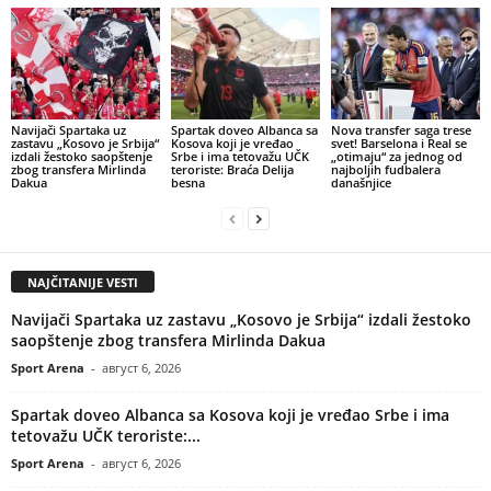
Navijači Spartaka uz
Spartak doveo Albanca sa
Nova transfer saga trese
zastavu „Kosovo je Srbija“
Kosova koji je vređao
svet! Barselona i Real se
izdali žestoko saopštenje
Srbe i ima tetovažu UČK
„otimaju“ za jednog od
zbog transfera Mirlinda
teroriste: Braća Delija
najboljih fudbalera
Dakua
besna
današnjice
NAJČITANIJE VESTI
Navijači Spartaka uz zastavu „Kosovo je Srbija“ izdali žestoko
saopštenje zbog transfera Mirlinda Dakua
Sport Arena
-
август 6, 2026
Spartak doveo Albanca sa Kosova koji je vređao Srbe i ima
tetovažu UČK teroriste:...
Sport Arena
-
август 6, 2026