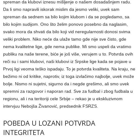
spreman da klubovi iznesu mišljenje o našem dosadašnjem radu.
Da li smo napravili iskorak mislim da jesmo veliki, uvek sam
spreman da sednem sa bilo kojim klubom i da se pogledamo, sa
bilo kojim sudijom. Ono što želim ponovo posebno da naglasim,
svako mora da shvati da bilo koji vid neregularnosti donosi svima
veliki problem. Niko neće da ulaže tamo gde nije sve čisto, gde
nema kvalitetne lige, gde nema publike. Mi smo uspeli da vratimo
publiku na naše terene, biće je još više, verujem u to. Potvrda ovih
reči su i sami klubovi, naši klubovi iz Srpske lige kada se pojave u
Prvoj ligi veoma teško ispadaju. To je potvrda kvaliteta. Na kraju, ne
bežimo ni od kritike, naprotiv, iz toga izvlačimo najbolje, uvek može
bolje. Nismo ni sujetni, sigurno da i negde grešimo, ali smo uvek
spremni za razgovor i naporan rad. Sve za fudbal i zbog fudbala u
regionu, ali i na teritoriji cele Srbije – rekao je u ekskluzivnom
intervjuu Nebojša Živanović, predsednik FSRZS.
POBEDA U LOZANI POTVRDA
INTEGRITETA