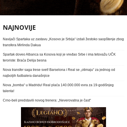
NAJNOVIJE
Navijači Spartaka uz zastavu „Kosovo je Srbija“ izdali žestoko saopštenje zbog
transfera Mirlinda Dakua
Spartak doveo Albanca sa Kosova koji je vređao Srbe i ima tetovažu UČK
teroriste: Braća Delija besna
Nova transfer saga trese svet! Barselona i Real se „otimaju“ za jednog od
najboljih fudbalera današnjice
Nova „bomba“ u Madridu! Real plaća 140.000.000 evra za 19-godišnjeg
talenta!
Crno-beli predstavili novog trenera: „Neverovatna je čast“