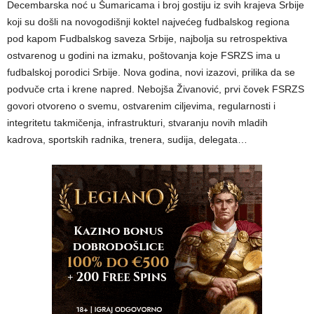
Decembarska noć u Šumaricama i broj gostiju iz svih krajeva Srbije
koji su došli na novogodišnji koktel najvećeg fudbalskog regiona
pod kapom Fudbalskog saveza Srbije, najbolja su retrospektiva
ostvarenog u godini na izmaku, poštovanja koje FSRZS ima u
fudbalskoj porodici Srbije. Nova godina, novi izazovi, prilika da se
podvuče crta i krene napred. Nebojša Živanović, prvi čovek FSRZS
govori otvoreno o svemu, ostvarenim ciljevima, regularnosti i
integritetu takmičenja, infrastrukturi, stvaranju novih mladih
kadrova, sportskih radnika, trenera, sudija, delegata…