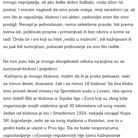
mnogo neprijatelja, ali ako želite dobro fudbalu, onda izbor ne
postoji. I moram naglasiti da smo posle svega, moji saradnici i ja, ali
ono što je najvažnije, klubovi i svi akteri, zadovoljni onim što smo
postigli. Recept je jednostavan, nema selektivne pravde, biti prema
svima isti, poštovati propise i primenjivati ih bez obzira o kome se
radi. Onda će i oni koji su hteli „nešto u mutnom“, bili kažnjavani ili
su pak bili sumnjičavi, pokazati poštovanje za ono što radite.
Na tom putu bilo je mnogo disciplinskih odluka sa kojima su se
suočavali klubovi i pojedinci.
-Kažnjeno je mnogo klubova, mislim da ih je preko petnaest, neki
sa minus devet, dvanaest, čak i sa minus 18 bodova! Sa dva kluba
smo proveli devet meseci na Sportskom sudu u Lozani, oba spora
smo dobili! Bilo je klubova iz Srpske lige i Zona koji su zbog loše
organizacije svojih utakmica igrali 30 kilometara od svog mesta.
Jedan od klubova je bio i Smederevo 1924, nekada osvajač Kupa
SR Jugoslavije, selio se sa svog stadiona u Kostolac, sve to u
godini kada je ulazio u Prvu ligu. Da ne bude nesporazuma,
uspostavljanje i očuvanje regularnosti nije samo kažnjavanje