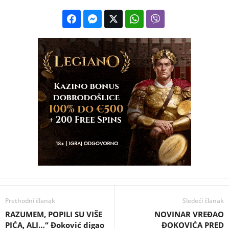
Prethodni članak
Sledeći članak
RAZUMEM, POPILI SU VIŠE
NOVINAR VREĐAO
PIĆA, ALI…“ Đoković digao
ĐOKOVIĆA PRED