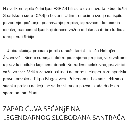
Na velikom ispitu čelni ljudi FSRZS bili su u dva navrata, zbog tužbi
Sportskom sudu (CAS) u Lozani. U tim trenucima sve je na ispitu,
poverenje, poštenje, poznavanje propisa, ispravnost donesenih
odluka, budućnost ljudi koji donose važne odluke za dobro fudbala
u regionu i Srbije.
– U oba slučaja presuda je bila u našu korist – ističe Nebojša
Živanović.- Nismo sumnjali, dobro poznajemo propise, verovali smo
u pravdu i odluke koje smo doneli. Ne radimo selektivno, pravilnici
važe za sve. Velika zahvalnost ide i na adresu eksperta za sportsko
pravo, advokata Filipa Blagojevića. Pobedom u Lozani stekli smo
sudsku praksu na koju se sada svi mogu pozvati kada dođe do
spora po tom članu.
ZAPAD ČUVA SEĆANjE NA
LEGENDARNOG SLOBODANA SANTRAČA