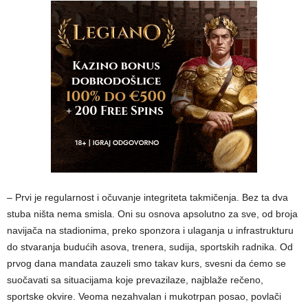
– Prvi je regularnost i očuvanje integriteta takmičenja. Bez ta dva
stuba ništa nema smisla. Oni su osnova apsolutno za sve, od broja
navijača na stadionima, preko sponzora i ulaganja u infrastrukturu
do stvaranja budućih asova, trenera, sudija, sportskih radnika. Od
prvog dana mandata zauzeli smo takav kurs, svesni da ćemo se
suočavati sa situacijama koje prevazilaze, najblaže rečeno,
sportske okvire. Veoma nezahvalan i mukotrpan posao, povlači