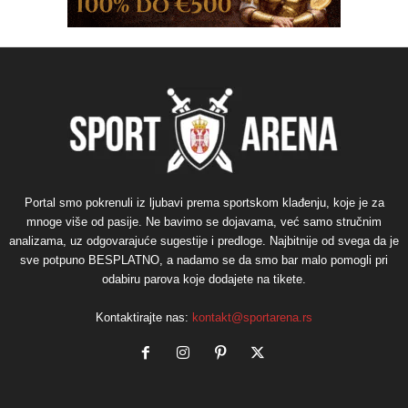
Portal smo pokrenuli iz ljubavi prema sportskom klađenju, koje je za
mnoge više od pasije. Ne bavimo se dojavama, već samo stručnim
analizama, uz odgovarajuće sugestije i predloge. Najbitnije od svega da je
sve potpuno BESPLATNO, a nadamo se da smo bar malo pomogli pri
odabiru parova koje dodajete na tikete.
Kontaktirajte nas:
kontakt@sportarena.rs