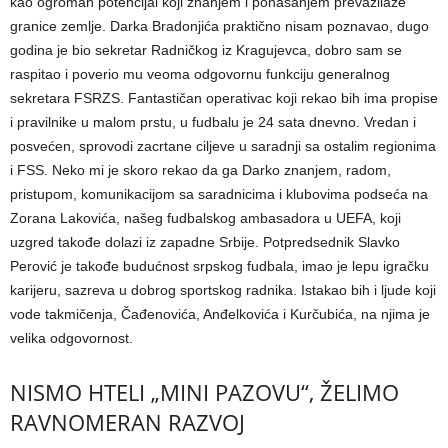
kao ogroman potencijal koji znanjem i ponašanjem prevazilaze
granice zemlje. Darka Bradonjića praktično nisam poznavao, dugo
godina je bio sekretar Radničkog iz Kragujevca, dobro sam se
raspitao i poverio mu veoma odgovornu funkciju generalnog
sekretara FSRZS. Fantastičan operativac koji rekao bih ima propise
i pravilnike u malom prstu, u fudbalu je 24 sata dnevno. Vredan i
posvećen, sprovodi zacrtane ciljeve u saradnji sa ostalim regionima
i FSS. Neko mi je skoro rekao da ga Darko znanjem, radom,
pristupom, komunikacijom sa saradnicima i klubovima podseća na
Zorana Lakovića, našeg fudbalskog ambasadora u UEFA, koji
uzgred takođe dolazi iz zapadne Srbije. Potpredsednik Slavko
Perović je takođe budućnost srpskog fudbala, imao je lepu igračku
karijeru, sazreva u dobrog sportskog radnika. Istakao bih i ljude koji
vode takmičenja, Čađenovića, Anđelkovića i Kurčubića, na njima je
velika odgovornost.
NISMO HTELI „MINI PAZOVU“, ŽELIMO
RAVNOMERAN RAZVOJ