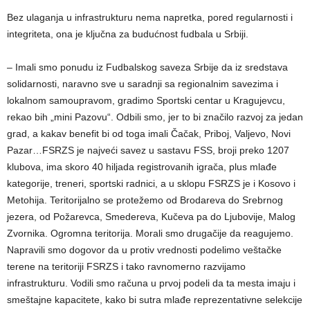
Bez ulaganja u infrastrukturu nema napretka, pored regularnosti i
integriteta, ona je ključna za budućnost fudbala u Srbiji.
– Imali smo ponudu iz Fudbalskog saveza Srbije da iz sredstava
solidarnosti, naravno sve u saradnji sa regionalnim savezima i
lokalnom samoupravom, gradimo Sportski centar u Kragujevcu,
rekao bih „mini Pazovu“. Odbili smo, jer to bi značilo razvoj za jedan
grad, a kakav benefit bi od toga imali Čačak, Priboj, Valjevo, Novi
Pazar…FSRZS je najveći savez u sastavu FSS, broji preko 1207
klubova, ima skoro 40 hiljada registrovanih igrača, plus mlađe
kategorije, treneri, sportski radnici, a u sklopu FSRZS je i Kosovo i
Metohija. Teritorijalno se protežemo od Brodareva do Srebrnog
jezera, od Požarevca, Smedereva, Kučeva pa do Ljubovije, Malog
Zvornika. Ogromna teritorija. Morali smo drugačije da reagujemo.
Napravili smo dogovor da u protiv vrednosti podelimo veštačke
terene na teritoriji FSRZS i tako ravnomerno razvijamo
infrastrukturu. Vodili smo računa u prvoj podeli da ta mesta imaju i
smeštajne kapacitete, kako bi sutra mlađe reprezentativne selekcije