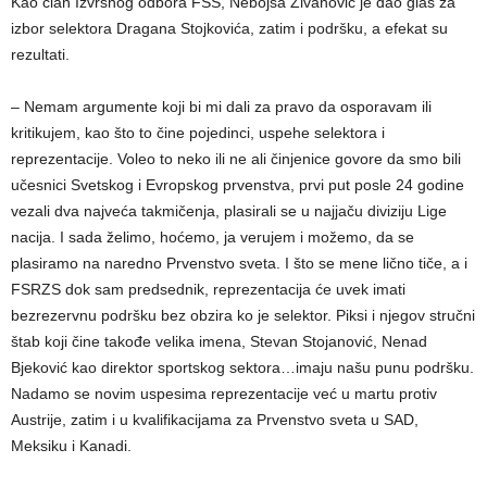
Kao član Izvršnog odbora FSS, Nebojša Živanović je dao glas za
izbor selektora Dragana Stojkovića, zatim i podršku, a efekat su
rezultati.
– Nemam argumente koji bi mi dali za pravo da osporavam ili
kritikujem, kao što to čine pojedinci, uspehe selektora i
reprezentacije. Voleo to neko ili ne ali činjenice govore da smo bili
učesnici Svetskog i Evropskog prvenstva, prvi put posle 24 godine
vezali dva najveća takmičenja, plasirali se u najjaču diviziju Lige
nacija. I sada želimo, hoćemo, ja verujem i možemo, da se
plasiramo na naredno Prvenstvo sveta. I što se mene lično tiče, a i
FSRZS dok sam predsednik, reprezentacija će uvek imati
bezrezervnu podršku bez obzira ko je selektor. Piksi i njegov stručni
štab koji čine takođe velika imena, Stevan Stojanović, Nenad
Bjeković kao direktor sportskog sektora…imaju našu punu podršku.
Nadamo se novim uspesima reprezentacije već u martu protiv
Austrije, zatim i u kvalifikacijama za Prvenstvo sveta u SAD,
Meksiku i Kanadi.