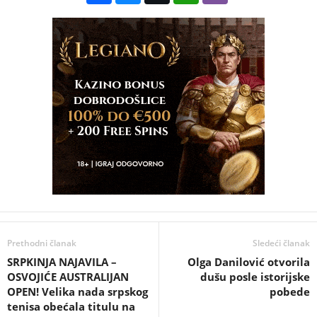
Prethodni članak
Sledeći članak
SRPKINJA NAJAVILA –
Olga Danilović otvorila
OSVOJIĆE AUSTRALIJAN
dušu posle istorijske
OPEN! Velika nada srpskog
pobede
tenisa obećala titulu na