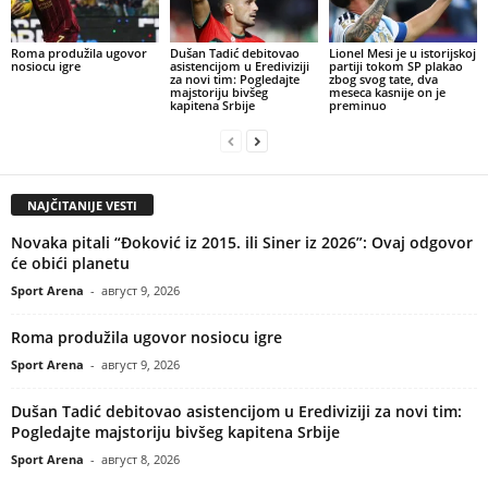
Roma produžila ugovor
Dušan Tadić debitovao
Lionel Mesi je u istorijskoj
nosiocu igre
asistencijom u Erediviziji
partiji tokom SP plakao
za novi tim: Pogledajte
zbog svog tate, dva
majstoriju bivšeg
meseca kasnije on je
kapitena Srbije
preminuo
NAJČITANIJE VESTI
Novaka pitali “Đoković iz 2015. ili Siner iz 2026”: Ovaj odgovor
će obići planetu
Sport Arena
-
август 9, 2026
Roma produžila ugovor nosiocu igre
Sport Arena
-
август 9, 2026
Dušan Tadić debitovao asistencijom u Erediviziji za novi tim:
Pogledajte majstoriju bivšeg kapitena Srbije
Sport Arena
-
август 8, 2026