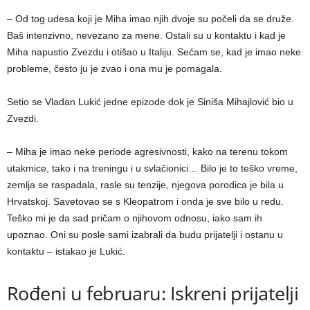
– Od tog udesa koji je Miha imao njih dvoje su počeli da se druže.
Baš intenzivno, nevezano za mene. Ostali su u kontaktu i kad je
Miha napustio Zvezdu i otišao u Italiju. Sećam se, kad je imao neke
probleme, često ju je zvao i ona mu je pomagala.
Setio se Vladan Lukić jedne epizode dok je Siniša Mihajlović bio u
Zvezdi.
– Miha je imao neke periode agresivnosti, kako na terenu tokom
utakmice, tako i na treningu i u svlačionici… Bilo je to teško vreme,
zemlja se raspadala, rasle su tenzije, njegova porodica je bila u
Hrvatskoj. Savetovao se s Kleopatrom i onda je sve bilo u redu.
Teško mi je da sad pričam o njihovom odnosu, iako sam ih
upoznao. Oni su posle sami izabrali da budu prijatelji i ostanu u
kontaktu – istakao je Lukić.
Rođeni u februaru: Iskreni prijatelji