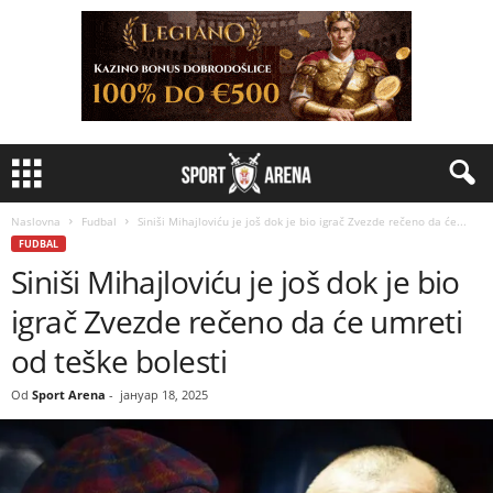
Naslovna
Fudbal
Siniši Mihajloviću je još dok je bio igrač Zvezde rečeno da će...
FUDBAL
Siniši Mihajloviću je još dok je bio
igrač Zvezde rečeno da će umreti
od teške bolesti
Od
Sport Arena
-
јануар 18, 2025