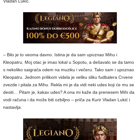
Vladan Lukić.
– Bilo je to veoma davno. Istina je da sam upoznao Mihu i
Kleopatru. Moj otac je imao lokal u Sopotu, a dešavalo se da tamo
s nekoliko saigrača odem na muziku i večeru. Tako sam i upoznao
Kleopatru. Jednom prilikom videla je veliku sliku fudbalera Crvene
zvezde i pitala za Mihu. Rekla mi je da vidi neki udes koji će mu se
desiti… Pitam je, kakav udes? A ona mi kaže da prenesem Mihi da
vodi računa i da može biti ozbiljno – priča za Kurir Vladan Lukić i
nastavlja: