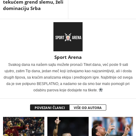
tekućem grend slemu, želi
dominaciju Srba
Sport Arena
Svakog dana na našem sajtu možete pronaći Tiket dana, već posle 9 sati
ujutro, zatim Tip dana, jedan meč koji izdvajamo kao najzanimljiviji, ali i dosta
drugih tipova, sa kraćim analizama ekipa i predlogom igre. Najbitnije od svega
da je sve potpuno BESPLATNO, a nadamo se da smo bar malo pomogli pri
odabiru parova koje dodajete na tikete.
POVEZANI ČLANCI
VIŠE OD AUTORA