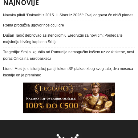
NAJNOVIJE
Novaka pitali “Đoković iz 2015. ili Siner iz 2026”: Ovaj odgovor će obići planetu
Roma produžila ugovor nosiocu igre
Dušan Tadić debitovao asistencijom u Erediviziji za novi tim: Pogledajte
majstoriju bivšeg kapitena Srbije
Tragedija: Srbija izgubila od Rumunije nemogućim košem uz zvuk sirene, novi
poraz Orlića na Eurobasketu
Lionel Mesi je u istorijskoj partiji tokom SP plakao zbog svog tate, dva meseca
kasnije on je preminuo