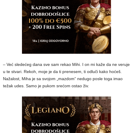
– Već sledećeg dana sve sam rekao Mihi. I on mi kaže da ne veruje
u te stvari. Rekoh, moje je da ti prenesem, ti odluči kako hoćeš.
Nažalost, Miha je sa svojom „mazdom“ nedugo posle toga imao
težak udes. Samo je pukom srećom ostao živ.