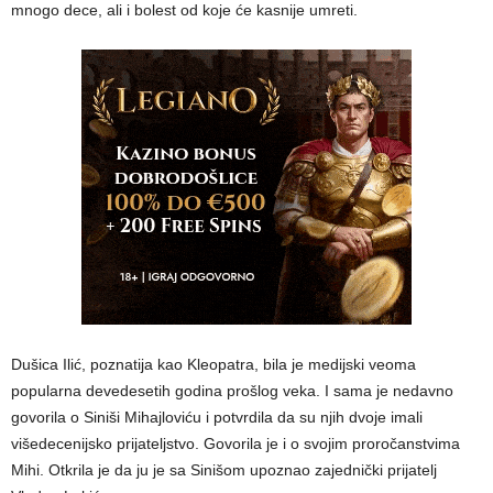
mnogo dece, ali i bolest od koje će kasnije umreti.
Dušica Ilić, poznatija kao Kleopatra, bila je medijski veoma
popularna devedesetih godina prošlog veka. I sama je nedavno
govorila o Siniši Mihajloviću i potvrdila da su njih dvoje imali
višedecenijsko prijateljstvo. Govorila je i o svojim proročanstvima
Mihi. Otkrila je da ju je sa Sinišom upoznao zajednički prijatelj