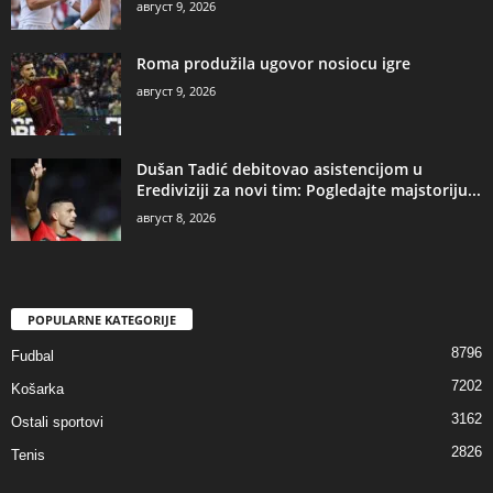
август 9, 2026
Roma produžila ugovor nosiocu igre
август 9, 2026
Dušan Tadić debitovao asistencijom u
Erediviziji za novi tim: Pogledajte majstoriju...
август 8, 2026
POPULARNE KATEGORIJE
8796
Fudbal
7202
Košarka
3162
Ostali sportovi
2826
Tenis