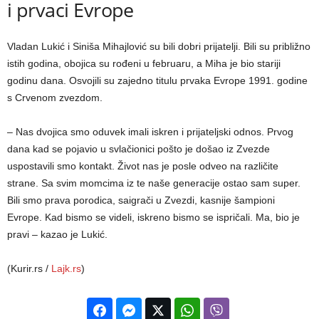
i prvaci Evrope
Vladan Lukić i Siniša Mihajlović su bili dobri prijatelji. Bili su približno
istih godina, obojica su rođeni u februaru, a Miha je bio stariji
godinu dana. Osvojili su zajedno titulu prvaka Evrope 1991. godine
s Crvenom zvezdom.
– Nas dvojica smo oduvek imali iskren i prijateljski odnos. Prvog
dana kad se pojavio u svlačionici pošto je došao iz Zvezde
uspostavili smo kontakt. Život nas je posle odveo na različite
strane. Sa svim momcima iz te naše generacije ostao sam super.
Bili smo prava porodica, saigrači u Zvezdi, kasnije šampioni
Evrope. Kad bismo se videli, iskreno bismo se ispričali. Ma, bio je
pravi – kazao je Lukić.
(Kurir.rs /
Lajk.rs
)