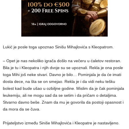
Lukić je posle toga upoznao Sinišu Mihajlovića s Kleopatrom.
– Opet je nas nekoliko igrača došlo na večeru u ćaletov restoran.
Bila je tu i Kleopatra i njih dvoje su se upoznali. Rekla je ona posle
toga Mihi još neke stvari. Davno je bilo… Pominjala je da će imati
dosta dece, na šta se on smejao. Rekla je i da vidi neku tešku
bolest kad bude ušao u ozbiljne godine. Mislim da je čak pominjala
leukemiju, ali ne mogu sad da se setim i da pričam o detaljima.
Stvarno davno beše. Znam da mu je govorila da postoji opasnost i
da mora da se čuva.
Prijateljstvo između Siniše Mihajlovića i Kleopatre je nastavljeno.