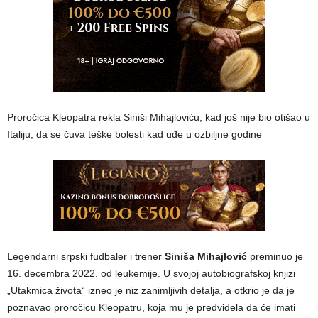
Proročica Kleopatra rekla Siniši Mihajloviću, kad još nije bio otišao u
Italiju, da se čuva teške bolesti kad uđe u ozbiljne godine
Legendarni srpski fudbaler i trener
Siniša Mihajlović
preminuo je
16. decembra 2022. od leukemije. U svojoj autobiografskoj knjizi
„Utakmica života“ izneo je niz zanimljivih detalja, a otkrio je da je
poznavao proročicu Kleopatru, koja mu je predvidela da će imati