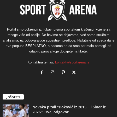
Portal smo pokrenuli iz ljubavi prema sportskom klađenju, koje je za
mnoge više od pasije. Ne bavimo se dojavama, već samo stručnim
analizama, uz odgovarajuće sugestije i predloge. Najbitnije od svega da je
sve potpuno BESPLATNO, a nadamo se da smo bar malo pomogli pri
odabiru parova koje dodajete na tikete.
Kontaktirajte nas:
kontakt@sportarena.rs
JOŠ VESTI
Novaka pitali “Đoković iz 2015. ili Siner iz
2026”: Ovaj odgovor...