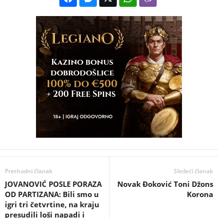
Prethodni članak
Sledeći članak
JOVANOVIĆ POSLE PORAZA
Novak Đoković Toni Džons
OD PARTIZANA: Bili smo u
Korona
igri tri četvrtine, na kraju
presudili loši napadi i