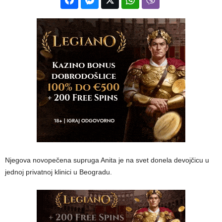
Njegova novopečena supruga Anita je na svet donela devojčicu u
jednoj privatnoj klinici u Beogradu.