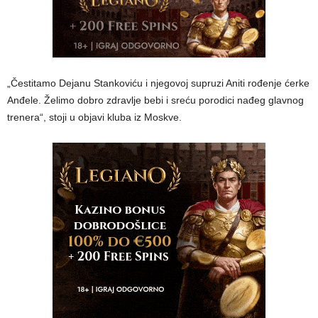
„Čestitamo Dejanu Stankoviću i njegovoj supruzi Aniti rođenje ćerke
Anđele. Želimo dobro zdravlje bebi i sreću porodici nađeg glavnog
trenera“, stoji u objavi kluba iz Moskve.