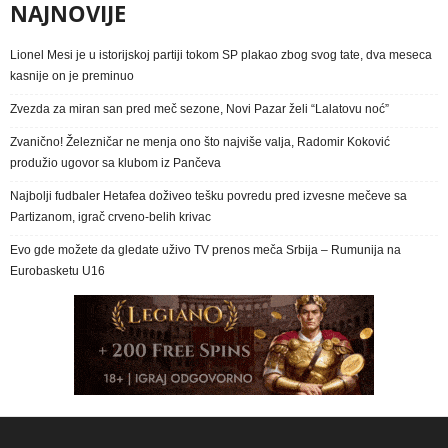
NAJNOVIJE
Lionel Mesi je u istorijskoj partiji tokom SP plakao zbog svog tate, dva meseca
kasnije on je preminuo
Zvezda za miran san pred meč sezone, Novi Pazar želi “Lalatovu noć”
Zvanično! Železničar ne menja ono što najviše valja, Radomir Koković
produžio ugovor sa klubom iz Pančeva
Najbolji fudbaler Hetafea doživeo tešku povredu pred izvesne mečeve sa
Partizanom, igrač crveno-belih krivac
Evo gde možete da gledate uživo TV prenos meča Srbija – Rumunija na
Eurobasketu U16