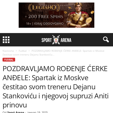
Naslovna
Fudbal
POZDRAVLJAMO ROĐENJE ĆERKE ANĐELE: Spartak iz Moskve
čestitao svom treneru Dejanu Stankoviću...
FUDBAL
POZDRAVLJAMO ROĐENJE ĆERKE
ANĐELE: Spartak iz Moskve
čestitao svom treneru Dejanu
Stankoviću i njegovoj supruzi Aniti
prinovu
Od
Sport Arena
-
јануар 19, 2025