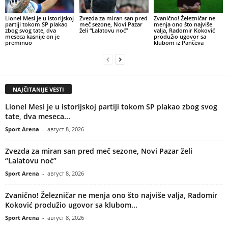
Lionel Mesi je u istorijskoj
Zvezda za miran san pred
Zvanično! Železničar ne
partiji tokom SP plakao
meč sezone, Novi Pazar
menja ono što najviše
zbog svog tate, dva
želi “Lalatovu noć”
valja, Radomir Koković
meseca kasnije on je
produžio ugovor sa
preminuo
klubom iz Pančeva
NAJČITANIJE VESTI
Lionel Mesi je u istorijskoj partiji tokom SP plakao zbog svog
tate, dva meseca...
Sport Arena
-
август 8, 2026
Zvezda za miran san pred meč sezone, Novi Pazar želi
“Lalatovu noć”
Sport Arena
-
август 8, 2026
Zvanično! Železničar ne menja ono što najviše valja, Radomir
Koković produžio ugovor sa klubom...
Sport Arena
-
август 8, 2026