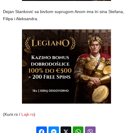
Dejan Stanković sa bivšom suprugom Anom ima tri sina Stefana,
Filipa i Aleksandra.
(Kurir.rs /
Lajk.rs
)