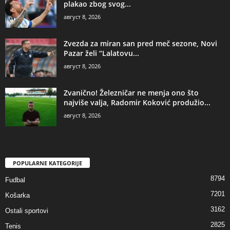
plakao zbog svog...
август 8, 2026
Zvezda za miran san pred meč sezone, Novi
Pazar želi “Lalatovu...
август 8, 2026
Zvanično! Železničar ne menja ono što
najviše valja, Radomir Koković produžio...
август 8, 2026
POPULARNE KATEGORIJE
8794
Fudbal
7201
Košarka
3162
Ostali sportovi
2825
Tenis