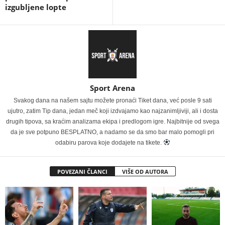
izgubljene lopte
Sport Arena
Svakog dana na našem sajtu možete pronaći Tiket dana, već posle 9 sati
ujutro, zatim Tip dana, jedan meč koji izdvajamo kao najzanimljiviji, ali i dosta
drugih tipova, sa kraćim analizama ekipa i predlogom igre. Najbitnije od svega
da je sve potpuno BESPLATNO, a nadamo se da smo bar malo pomogli pri
odabiru parova koje dodajete na tikete.
POVEZANI ČLANCI
VIŠE OD AUTORA