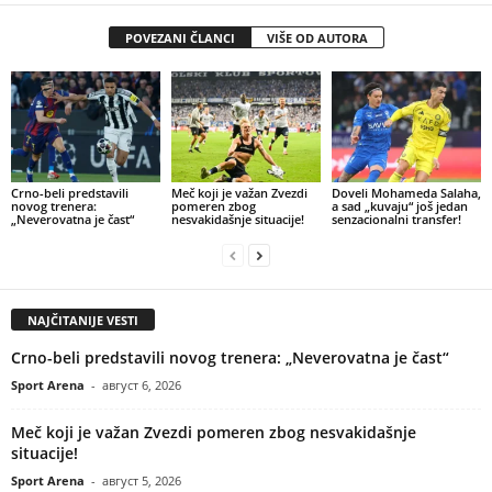
POVEZANI ČLANCI
VIŠE OD AUTORA
Crno-beli predstavili
Meč koji je važan Zvezdi
Doveli Mohameda Salaha,
novog trenera:
pomeren zbog
a sad „kuvaju“ još jedan
„Neverovatna je čast“
nesvakidašnje situacije!
senzacionalni transfer!
NAJČITANIJE VESTI
Crno-beli predstavili novog trenera: „Neverovatna je čast“
Sport Arena
-
август 6, 2026
Meč koji je važan Zvezdi pomeren zbog nesvakidašnje
situacije!
Sport Arena
-
август 5, 2026