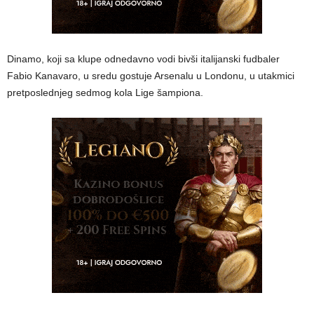
Dinamo, koji sa klupe odnedavno vodi bivši italijanski fudbaler
Fabio Kanavaro, u sredu gostuje Arsenalu u Londonu, u utakmici
pretposlednjeg sedmog kola Lige šampiona.