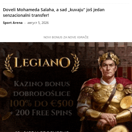
Doveli Mohameda Salaha, a sad „kuvaju“ još jedan
senzacionalni transfer!
Sport Arena
-
август 5, 2026
NOVI BONUS ZA NOVE IGRAČE