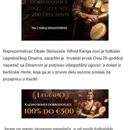
Reprezentativac Obale Slonovače Vilfred Kanga novi je fudbaler
zagrebačkog Dinama, saopštio je hrvatski prvak.Ovaj 26-godišnji
napadač sa Dinamom je potpisao višegodišnji ugovor, a dolazi iz
berlinske Herte, koja ga je u prvom delu sezone poslala na
pozajmicu u Kardif.
„Igram na mestu isturenog napadača, a od svojih fudbalskih