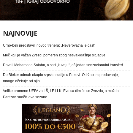
NAJNOVIJE
Crno-beli predstavili novog trenera: „Neverovatna je čast“
Meč koji je važan Zvezdi pomeren zbog nesvakidašnje situacije!
Doveli Mohameda Salaha, a sad „kuvaju“ još jedan senzacionalni transfer!
De Bleker odmah okupio srpske sudije u Pazovi: Održao im predavanje,
mnogo očekuje od njih
Velike promene UEFA za LŠ, LE i LK: Evo sa čim će se Zvezda, a možda i
Partizan suočiti ove sezone