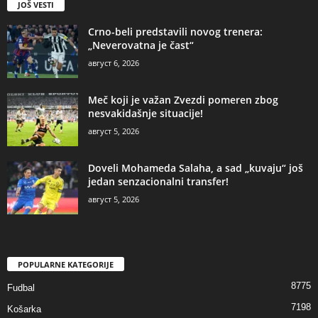
JOŠ VESTI
Crno-beli predstavili novog trenera:
„Neverovatna je čast“
август 6, 2026
Meč koji je važan Zvezdi pomeren zbog
nesvakidašnje situacije!
август 5, 2026
Doveli Mohameda Salaha, a sad „kuvaju“ još
jedan senzacionalni transfer!
август 5, 2026
POPULARNE KATEGORIJE
8775
Fudbal
7198
Košarka