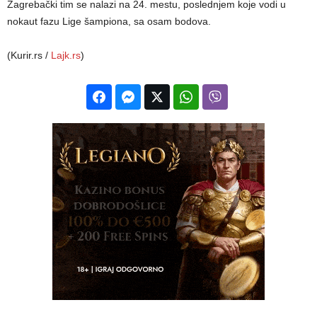
Zagrebački tim se nalazi na 24. mestu, poslednjem koje vodi u
nokaut fazu Lige šampiona, sa osam bodova.
(Kurir.rs /
Lajk.rs
)