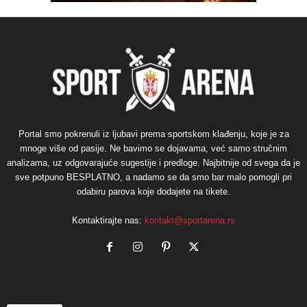
Portal smo pokrenuli iz ljubavi prema sportskom klađenju, koje je za
mnoge više od pasije. Ne bavimo se dojavama, već samo stručnim
analizama, uz odgovarajuće sugestije i predloge. Najbitnije od svega da je
sve potpuno BESPLATNO, a nadamo se da smo bar malo pomogli pri
odabiru parova koje dodajete na tikete.
Kontaktirajte nas:
kontakt@sportarena.rs