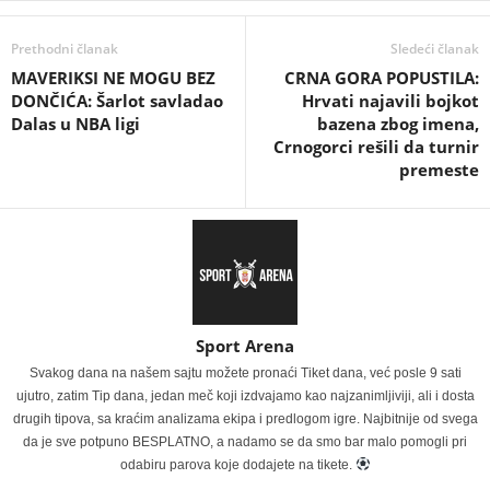
Prethodni članak
Sledeći članak
MAVERIKSI NE MOGU BEZ
CRNA GORA POPUSTILA:
DONČIĆA: Šarlot savladao
Hrvati najavili bojkot
Dalas u NBA ligi
bazena zbog imena,
Crnogorci rešili da turnir
premeste
Sport Arena
Svakog dana na našem sajtu možete pronaći Tiket dana, već posle 9 sati
ujutro, zatim Tip dana, jedan meč koji izdvajamo kao najzanimljiviji, ali i dosta
drugih tipova, sa kraćim analizama ekipa i predlogom igre. Najbitnije od svega
da je sve potpuno BESPLATNO, a nadamo se da smo bar malo pomogli pri
odabiru parova koje dodajete na tikete.