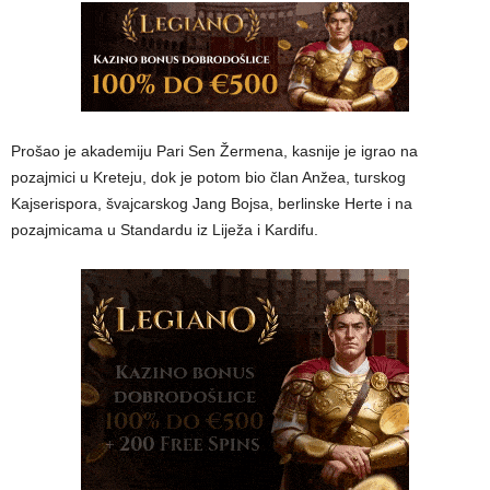
Prošao je akademiju Pari Sen Žermena, kasnije je igrao na
pozajmici u Kreteju, dok je potom bio član Anžea, turskog
Kajserispora, švajcarskog Jang Bojsa, berlinske Herte i na
pozajmicama u Standardu iz Liježa i Kardifu.