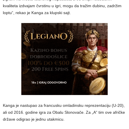
kvaliteta izdvajam čvrstinu u igri, mogu da tražim dubinu, zadržim
loptu“, rekao je Kanga za klupski sajt.
Kanga je nastupao za francusku omladinsku reprezentaciju (U-20),
ali od 2016. godine igra za Obalu Slonovače. Za „A“ tim ove afričke
države odigrao je jednu utakmicu.