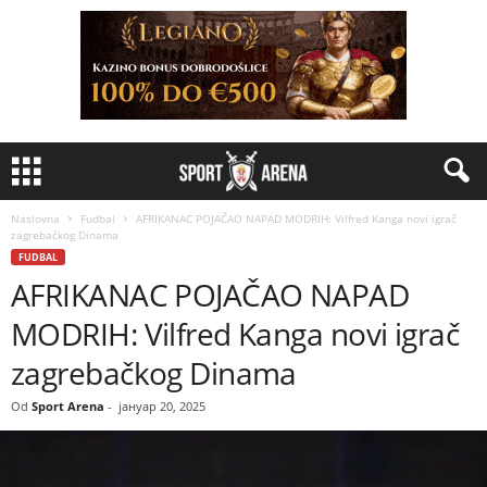
Naslovna
Fudbal
AFRIKANAC POJAČAO NAPAD MODRIH: Vilfred Kanga novi igrač
zagrebačkog Dinama
FUDBAL
AFRIKANAC POJAČAO NAPAD
MODRIH: Vilfred Kanga novi igrač
zagrebačkog Dinama
Od
Sport Arena
-
јануар 20, 2025