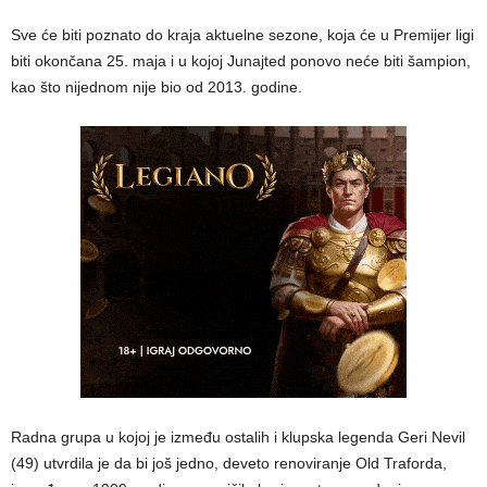
Sve će biti poznato do kraja aktuelne sezone, koja će u Premijer ligi
biti okončana 25. maja i u kojoj Junajted ponovo neće biti šampion,
kao što nijednom nije bio od 2013. godine.
Radna grupa u kojoj je između ostalih i klupska legenda Geri Nevil
(49) utvrdila je da bi još jedno, deveto renoviranje Old Traforda,