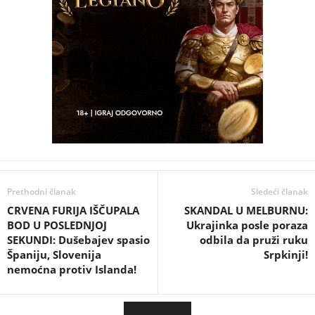
Prethodni članak
Sledeći članak
CRVENA FURIJA IŠČUPALA
SKANDAL U MELBURNU:
BOD U POSLEDNJOJ
Ukrajinka posle poraza
SEKUNDI: Dušebajev spasio
odbila da pruži ruku
Španiju, Slovenija
Srpkinji!
nemoćna protiv Islanda!