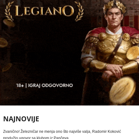
NAJNOVIJE
Zvanično! Železničar ne menja ono što najviše valja, Radomir Koković
produžio ugovor sa klubom iz Pančeva