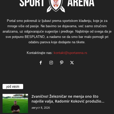
Portal smo pokrenuli iz ljubavi prema sportskom klađenju, koje je za
mnoge više od pasije. Ne bavimo se dojavama, već samo stručnim
analizama, uz odgovarajuće sugestije i predloge. Najbitnije od svega da je
sve potpuno BESPLATNO, a nadamo se da smo bar malo pomogli pri
odabiru parova koje dodajete na tikete.
Kontaktirajte nas:
kontakt@sportarena.rs
JOŠ VESTI
Zvanično! Železničar ne menja ono što
najviše valja, Radomir Koković produžio...
август 8, 2026