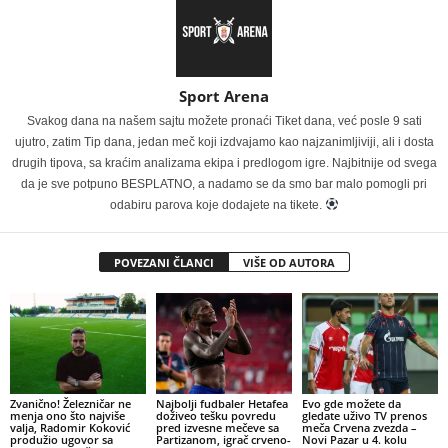
Sport Arena
Svakog dana na našem sajtu možete pronaći Tiket dana, već posle 9 sati
ujutro, zatim Tip dana, jedan meč koji izdvajamo kao najzanimljiviji, ali i dosta
drugih tipova, sa kraćim analizama ekipa i predlogom igre. Najbitnije od svega
da je sve potpuno BESPLATNO, a nadamo se da smo bar malo pomogli pri
odabiru parova koje dodajete na tikete.
POVEZANI ČLANCI
VIŠE OD AUTORA
Zvanično! Železničar ne
Najbolji fudbaler Hetafea
Evo gde možete da
menja ono što najviše
doživeo tešku povredu
gledate uživo TV prenos
valja, Radomir Koković
pred izvesne mečeve sa
meča Crvena zvezda –
produžio ugovor sa
Partizanom, igrač crveno-
Novi Pazar u 4. kolu