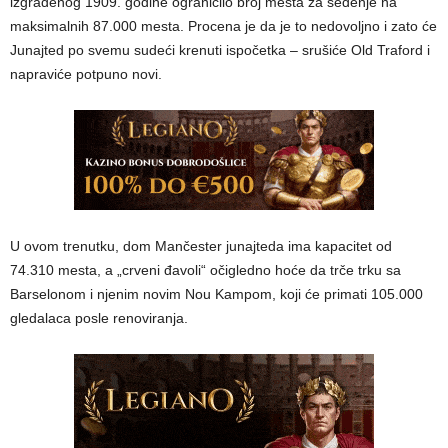
izgrađenog 1909. godine ograničilo broj mesta za sedenje na
maksimalnih 87.000 mesta. Procena je da je to nedovoljno i zato će
Junajted po svemu sudeći krenuti ispočetka – srušiće Old Traford i
napraviće potpuno novi.
U ovom trenutku, dom Mančester junajteda ima kapacitet od
74.310 mesta, a „crveni đavoli“ očigledno hoće da trče trku sa
Barselonom i njenim novim Nou Kampom, koji će primati 105.000
gledalaca posle renoviranja.