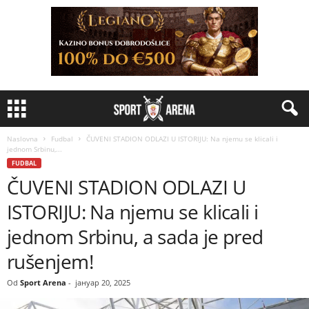
Naslovna
Fudbal
ČUVENI STADION ODLAZI U ISTORIJU: Na njemu se klicali i
jednom Srbinu,...
FUDBAL
ČUVENI STADION ODLAZI U
ISTORIJU: Na njemu se klicali i
jednom Srbinu, a sada je pred
rušenjem!
Od
Sport Arena
-
јануар 20, 2025