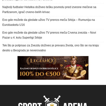
Najbolji fudbaler Hetafea doživeo tešku povredu pred izvesne mečeve sa
Partizanom, igrač crveno-belih krivac
Evo gde možete da gledate uživo TV prenos meča Srbija – Rumunija na
Eurobasketu U16
Evo gde možete da gledate uživo TV prenos meča Crvena zvezda – Novi
Pazar u 4. kolu Superligi Srbije
Tek što je potpisao za Zvezdu doživeo je prevaru života, ono što se na kraju
desilo u Beogradu je neverovatno