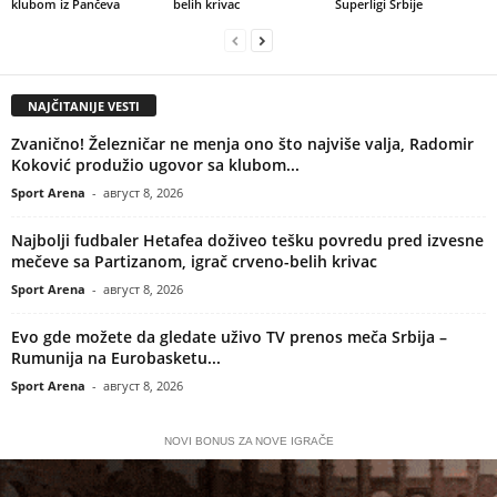
klubom iz Pančeva
belih krivac
Superligi Srbije
NAJČITANIJE VESTI
Zvanično! Železničar ne menja ono što najviše valja, Radomir
Koković produžio ugovor sa klubom...
Sport Arena
-
август 8, 2026
Najbolji fudbaler Hetafea doživeo tešku povredu pred izvesne
mečeve sa Partizanom, igrač crveno-belih krivac
Sport Arena
-
август 8, 2026
Evo gde možete da gledate uživo TV prenos meča Srbija –
Rumunija na Eurobasketu...
Sport Arena
-
август 8, 2026
NOVI BONUS ZA NOVE IGRAČE