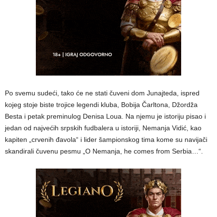
Po svemu sudeći, tako će ne stati čuveni dom Junajteda, ispred
kojeg stoje biste trojice legendi kluba, Bobija Čarltona, Džordža
Besta i petak preminulog Denisa Loua. Na njemu je istoriju pisao i
jedan od najvećih srpskih fudbalera u istoriji, Nemanja Vidić, kao
kapiten „crvenih đavola“ i lider šampionskog tima kome su navijači
skandirali čuvenu pesmu „O Nemanja, he comes from Serbia…“.