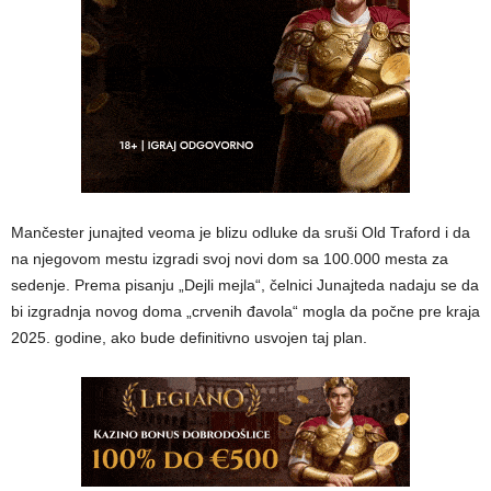
Mančester junajted veoma je blizu odluke da sruši Old Traford i da
na njegovom mestu izgradi svoj novi dom sa 100.000 mesta za
sedenje. Prema pisanju „Dejli mejla“, čelnici Junajteda nadaju se da
bi izgradnja novog doma „crvenih đavola“ mogla da počne pre kraja
2025. godine, ako bude definitivno usvojen taj plan.