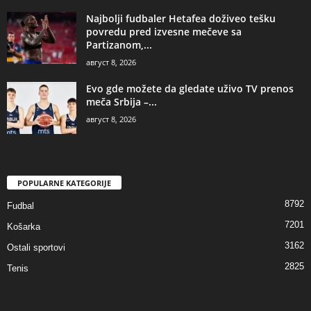
Najbolji fudbaler Hetafea doživeo tešku
povredu pred izvesne mečeve sa
Partizanom,...
август 8, 2026
Evo gde možete da gledate uživo TV prenos
meča Srbija –...
август 8, 2026
POPULARNE KATEGORIJE
8792
Fudbal
7201
Košarka
3162
Ostali sportovi
2825
Tenis