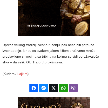
Uprkos velikog tradiciji, vest o rušenju ipak neće biti potpuno
iznenađenje, jer su sa svakom jakom kišom društvene mreže
preplavljene snimcima sa tribina na kojima se vidi poražavajuća
slika – da veliki Old Traford prokišnjava.
(Kurir.rs /
Lajk.rs
)