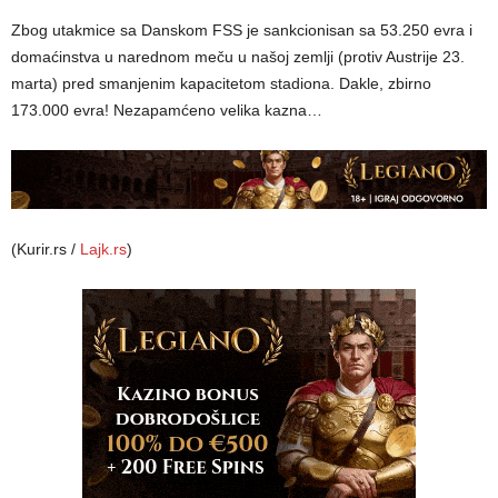
Zbog utakmice sa Danskom FSS je sankcionisan sa 53.250 evra i
domaćinstva u narednom meču u našoj zemlji (protiv Austrije 23.
marta) pred smanjenim kapacitetom stadiona. Dakle, zbirno
173.000 evra! Nezapamćeno velika kazna…
(Kurir.rs /
Lajk.rs
)