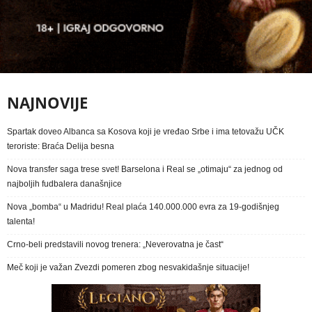
NAJNOVIJE
Spartak doveo Albanca sa Kosova koji je vređao Srbe i ima tetovažu UČK
teroriste: Braća Delija besna
Nova transfer saga trese svet! Barselona i Real se „otimaju“ za jednog od
najboljih fudbalera današnjice
Nova „bomba“ u Madridu! Real plaća 140.000.000 evra za 19-godišnjeg
talenta!
Crno-beli predstavili novog trenera: „Neverovatna je čast“
Meč koji je važan Zvezdi pomeren zbog nesvakidašnje situacije!