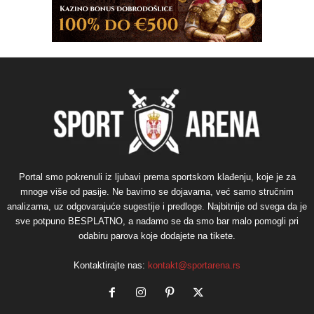
Portal smo pokrenuli iz ljubavi prema sportskom klađenju, koje je za
mnoge više od pasije. Ne bavimo se dojavama, već samo stručnim
analizama, uz odgovarajuće sugestije i predloge. Najbitnije od svega da je
sve potpuno BESPLATNO, a nadamo se da smo bar malo pomogli pri
odabiru parova koje dodajete na tikete.
Kontaktirajte nas:
kontakt@sportarena.rs