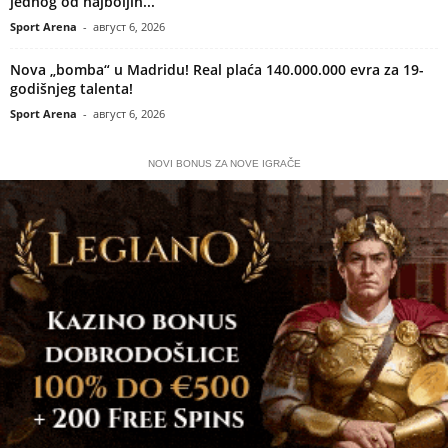
jednog od najboljih...
Sport Arena
-
август 6, 2026
Nova „bomba“ u Madridu! Real plaća 140.000.000 evra za 19-
godišnjeg talenta!
Sport Arena
-
август 6, 2026
NOVI BONUS ZA NOVE IGRAČE