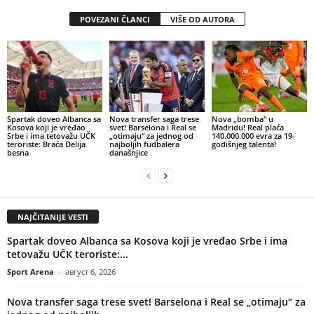
POVEZANI ČLANCI
VIŠE OD AUTORA
Spartak doveo Albanca sa
Nova transfer saga trese
Nova „bomba“ u
Kosova koji je vređao
svet! Barselona i Real se
Madridu! Real plaća
Srbe i ima tetovažu UČK
„otimaju“ za jednog od
140.000.000 evra za 19-
teroriste: Braća Delija
najboljih fudbalera
godišnjeg talenta!
besna
današnjice
NAJČITANIJE VESTI
Spartak doveo Albanca sa Kosova koji je vređao Srbe i ima
tetovažu UČK teroriste:...
Sport Arena
-
август 6, 2026
Nova transfer saga trese svet! Barselona i Real se „otimaju“ za