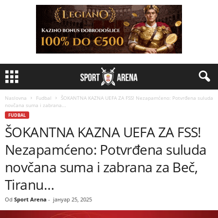
Naslovna
Fudbal
ŠOKANTNA KAZNA UEFA ZA FSS! Nezapamćeno: Potvrđena suluda
novčana suma i zabrana...
FUDBAL
ŠOKANTNA KAZNA UEFA ZA FSS!
Nezapamćeno: Potvrđena suluda
novčana suma i zabrana za Beč,
Tiranu…
Od
Sport Arena
-
јануар 25, 2025