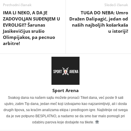
Prethodni članak
Sledeći članak
IMA LI NEKO, A DA JE
TUGA DO NEBA: Umro
ZADOVOLJAN SUĐENJEM U
Dražen Dalipagić, jedan od
EVROLIGI!? Šarunas
naših najboljih košarkaša
Jasikevičijus srušio
u istoriji!
Olimpijakos, pa pecnuo
arbitre!
Sport Arena
Svakog dana na našem sajtu možete pronaći Tiket dana, već posle 9 sati
ujutro, zatim Tip dana, jedan meč koji izdvajamo kao najzanimljiviji, ali i dosta
drugih tipova, sa kraćim analizama ekipa i predlogom igre. Najbitnije od svega
da je sve potpuno BESPLATNO, a nadamo se da smo bar malo pomogli pri
odabiru parova koje dodajete na tikete.