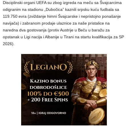
Disciplinski organi UEFA su zbog izgreda na meču sa Švajcarcima
odigranim na stadionu „Dubočica” kaznili srpsku kuću fudbala sa
119.750 evra (zviždanje himni Švajcarske i nepristojno ponašanje
navijača) i zabranom prodaje ulaznice za naše pristalice na
naredna dva gostovanja (protiv Austrije u Beču u baražu za
opstanak u Ligi nacija i Albanije u Tirani na startu kvalifikacija za SP
2026).