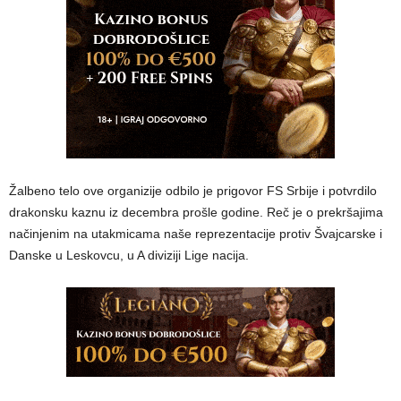
Žalbeno telo ove organizije odbilo je prigovor FS Srbije i potvrdilo
drakonsku kaznu iz decembra prošle godine. Reč je o prekršajima
načinjenim na utakmicama naše reprezentacije protiv Švajcarske i
Danske u Leskovcu, u A diviziji Lige nacija.