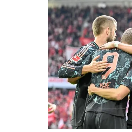
r
e
n
a