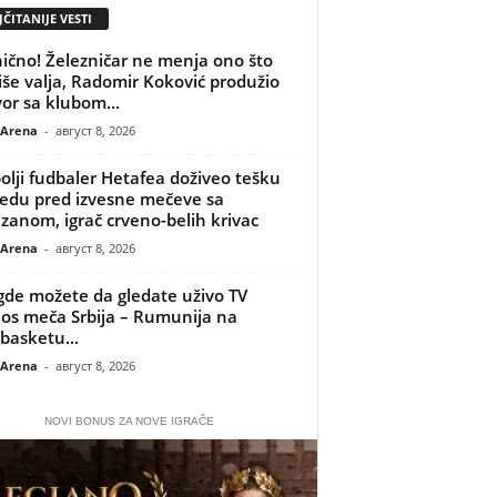
ČITANIJE VESTI
ično! Železničar ne menja ono što
iše valja, Radomir Koković produžio
or sa klubom...
 Arena
-
август 8, 2026
olji fudbaler Hetafea doživeo tešku
edu pred izvesne mečeve sa
izanom, igrač crveno-belih krivac
 Arena
-
август 8, 2026
gde možete da gledate uživo TV
os meča Srbija – Rumunija na
basketu...
 Arena
-
август 8, 2026
NOVI BONUS ZA NOVE IGRAČE