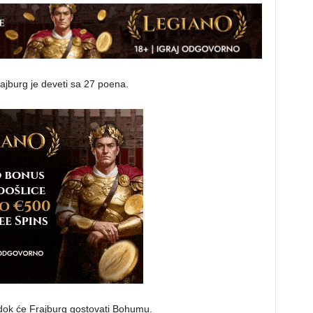
rajburg je deveti sa 27 poena.
 dok će Frajburg gostovati Bohumu.