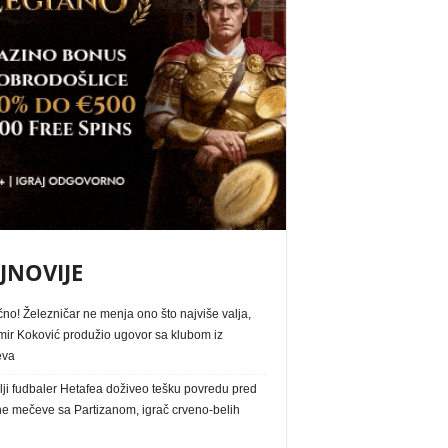
JNOVIJE
no! Železničar ne menja ono što najviše valja,
ir Koković produžio ugovor sa klubom iz
eva
ji fudbaler Hetafea doživeo tešku povredu pred
ne mečeve sa Partizanom, igrač crveno-belih