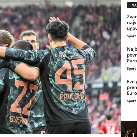
NAJ
Zvan
najv
ugov
Sport
Najb
povr
Part
Sport
Evo 
pren
Euro
Sport