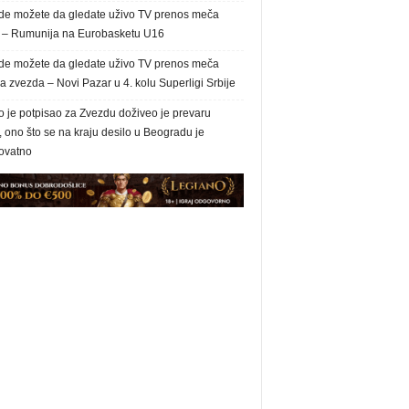
de možete da gledate uživo TV prenos meča
a – Rumunija na Eurobasketu U16
de možete da gledate uživo TV prenos meča
 zvezda – Novi Pazar u 4. kolu Superligi Srbije
o je potpisao za Zvezdu doživeo je prevaru
, ono što se na kraju desilo u Beogradu je
ovatno