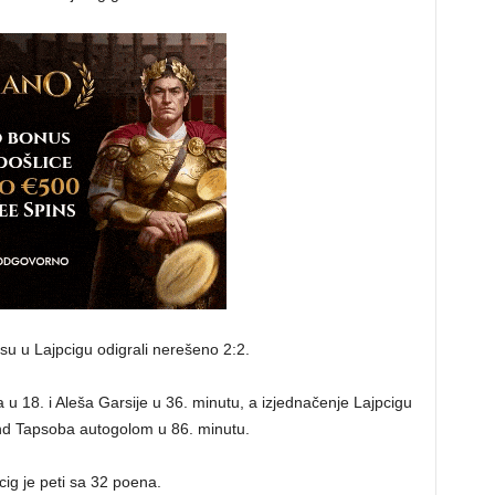
su u Lajpcigu odigrali nerešeno 2:2.
 u 18. i Aleša Garsije u 36. minutu, a izjednačenje Lajpcigu
d Tapsoba autogolom u 86. minutu.
cig je peti sa 32 poena.