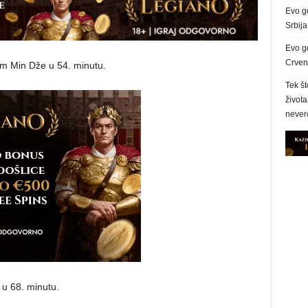
Evo g
Srbij
Evo g
Crvena
 Kim Min Dže u 54. minutu.
Tek št
života
never
 u 68. minutu.