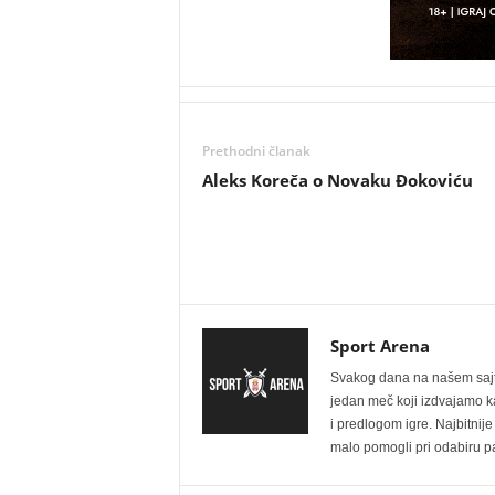
Prethodni članak
Aleks Koreča o Novaku Đokoviću
Sport Arena
Svakog dana na našem sajtu 
jedan meč koji izdvajamo kao
i predlogom igre. Najbitn
malo pomogli pri odabiru pa