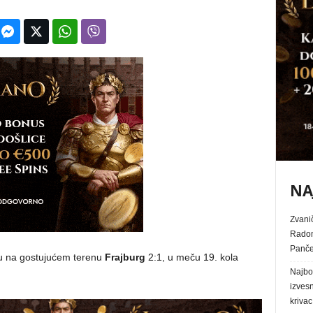
NA
Zvanič
Radom
Panč
u na gostujućem terenu
Frajburg
2:1, u meču 19. kola
Najbol
izves
krivac