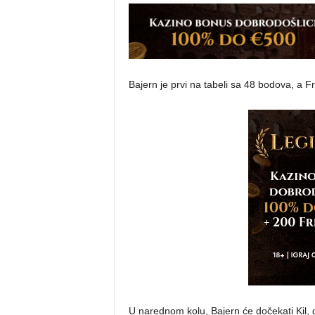
Bajern je prvi na tabeli sa 48 bodova, a F
U narednom kolu, Bajern će dočekati Kil,