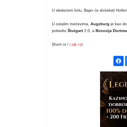
U sledećem kolu, Bajer će dočekati Hofenh
U ostalim mečevima,
Augzburg
je kao d
pobedio
Štutgart
2:0, a
Borusija Dortm
(Kurir.rs /
Lajk.rs
)