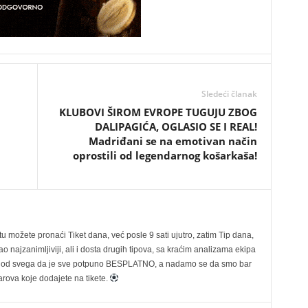
Sledeći članak
KLUBOVI ŠIROM EVROPE TUGUJU ZBOG
DALIPAGIĆA, OGLASIO SE I REAL!
Madriđani se na emotivan način
oprostili od legendarnog košarkaša!
možete pronaći Tiket dana, već posle 9 sati ujutro, zatim Tip dana,
 najzanimljiviji, ali i dosta drugih tipova, sa kraćim analizama ekipa
ije od svega da je sve potpuno BESPLATNO, a nadamo se da smo bar
rova koje dodajete na tikete.