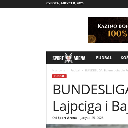
СУБОТА, АВГУСТ 8, 2026
FUDBAL
KO
S
p
Naslovna
Fudbal
BUNDESLIGA: Bajern pobedio Fra
FUDBAL
BUNDESLIGA:
o
r
Lajpciga i B
t
Od
Sport Arena
-
јануар 25, 2025
A