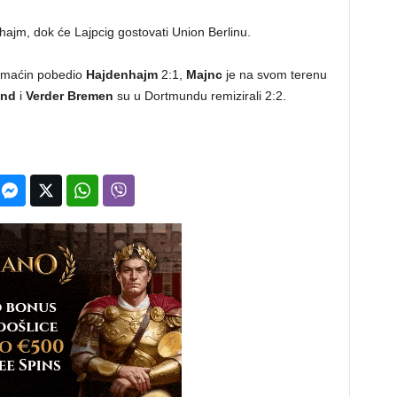
ajm, dok će Lajpcig gostovati Union Berlinu.
omaćin pobedio
Hajdenhajm
2:1,
Majnc
je na svom terenu
und
i
Verder Bremen
su u Dortmundu remizirali 2:2.