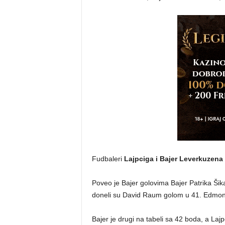
Fudbaleri
Lajpciga i Bajer Leverkuzena
Poveo je Bajer golovima Bajer Patrika Šika
doneli su David Raum golom u 41. Edmon
Bajer je drugi na tabeli sa 42 boda, a Lajp