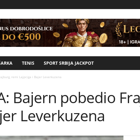
ŠARKA
TENIS
SPORT SRBIJA JACKPOT
jburg, remi Lajpciga i Bajer Leverkuzena
 Bajern pobedio Fra
ajer Leverkuzena