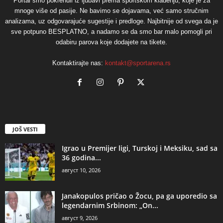
Portal smo pokrenuli iz ljubavi prema sportskom klađenju, koje je za
mnoge više od pasije. Ne bavimo se dojavama, već samo stručnim
analizama, uz odgovarajuće sugestije i predloge. Najbitnije od svega da je
sve potpuno BESPLATNO, a nadamo se da smo bar malo pomogli pri
odabiru parova koje dodajete na tikete.
Kontaktirajte nas:
kontakt@sportarena.rs
JOŠ VESTI
Igrao u Premijer ligi, Turskoj i Meksiku, sad sa
36 godina...
август 10, 2026
Janakopulos pričao o Žocu, pa ga uporedio sa
legendarnim Srbinom: „On...
август 9, 2026