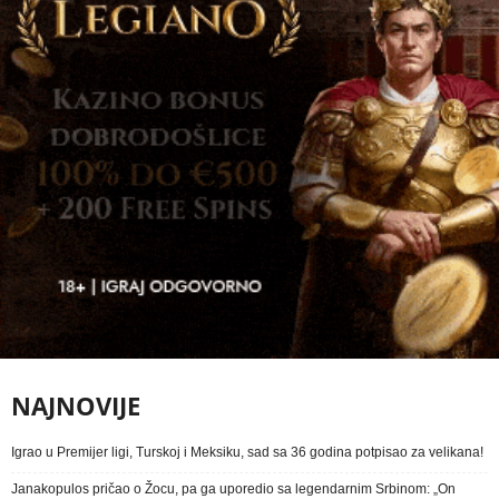
NAJNOVIJE
Igrao u Premijer ligi, Turskoj i Meksiku, sad sa 36 godina potpisao za velikana!
Janakopulos pričao o Žocu, pa ga uporedio sa legendarnim Srbinom: „On