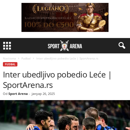
Naslovna
Fudbal
Inter ubedljivo pobedio Leće | SportArena.rs
FUDBAL
Inter ubedljivo pobedio Leće |
SportArena.rs
Od
Sport Arena
-
јануар 26, 2025