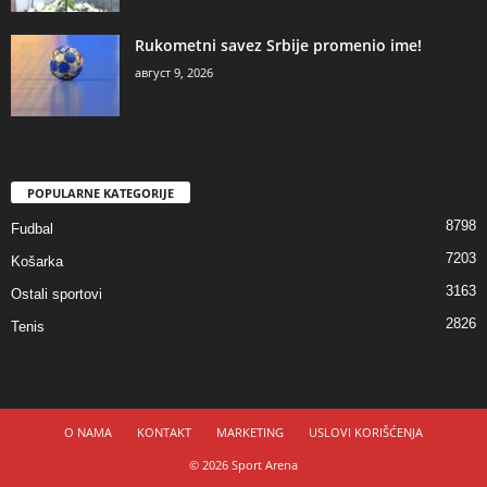
Rukometni savez Srbije promenio ime!
август 9, 2026
POPULARNE KATEGORIJE
8798
Fudbal
7203
Košarka
3163
Ostali sportovi
2826
Tenis
O NAMA
KONTAKT
MARKETING
USLOVI KORIŠĆENJA
© 2026 Sport Arena