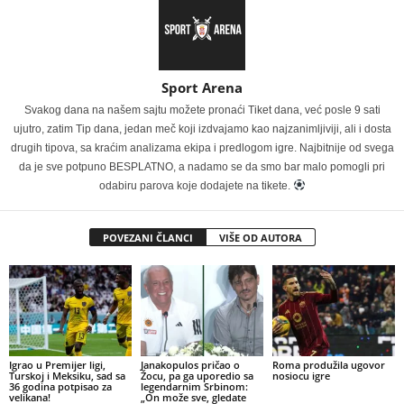
Sport Arena
Svakog dana na našem sajtu možete pronaći Tiket dana, već posle 9 sati
ujutro, zatim Tip dana, jedan meč koji izdvajamo kao najzanimljiviji, ali i dosta
drugih tipova, sa kraćim analizama ekipa i predlogom igre. Najbitnije od svega
da je sve potpuno BESPLATNO, a nadamo se da smo bar malo pomogli pri
odabiru parova koje dodajete na tikete.
POVEZANI ČLANCI
VIŠE OD AUTORA
Igrao u Premijer ligi,
Janakopulos pričao o
Roma produžila ugovor
Turskoj i Meksiku, sad sa
Žocu, pa ga uporedio sa
nosiocu igre
36 godina potpisao za
legendarnim Srbinom:
velikana!
„On može sve, gledate