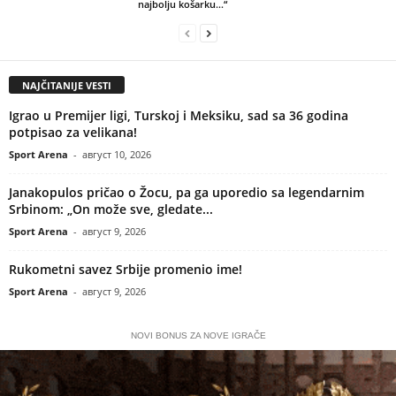
najbolju košarku…“
NAJČITANIJE VESTI
Igrao u Premijer ligi, Turskoj i Meksiku, sad sa 36 godina
potpisao za velikana!
Sport Arena
-
август 10, 2026
Janakopulos pričao o Žocu, pa ga uporedio sa legendarnim
Srbinom: „On može sve, gledate...
Sport Arena
-
август 9, 2026
Rukometni savez Srbije promenio ime!
Sport Arena
-
август 9, 2026
NOVI BONUS ZA NOVE IGRAČE