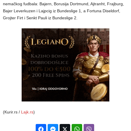
nemačkog fudbala: Bajern, Borusija Dortmund, Ajtranht, Frajburg,
Bajer Leverkuzen i Lajpcig iz Bundeslige 1, a Fortuna Diseldorf,
Grojter Firt i Senkt Pauli iz Bundeslige 2.
(Kurir.rs /
Lajk.rs
)