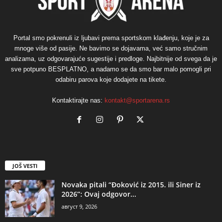
Portal smo pokrenuli iz ljubavi prema sportskom klađenju, koje je za
mnoge više od pasije. Ne bavimo se dojavama, već samo stručnim
analizama, uz odgovarajuće sugestije i predloge. Najbitnije od svega da je
sve potpuno BESPLATNO, a nadamo se da smo bar malo pomogli pri
odabiru parova koje dodajete na tikete.
Kontaktirajte nas:
kontakt@sportarena.rs
JOŠ VESTI
Novaka pitali “Đoković iz 2015. ili Siner iz
2026”: Ovaj odgovor...
август 9, 2026