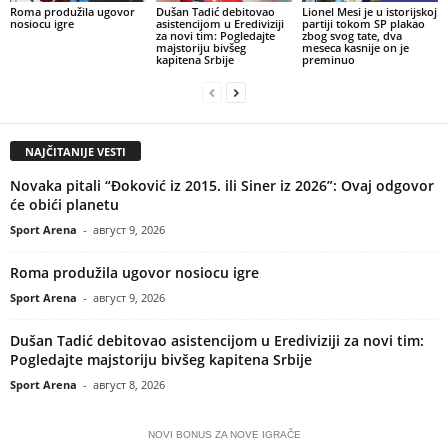
Roma produžila ugovor
Dušan Tadić debitovao
Lionel Mesi je u istorijskoj
nosiocu igre
asistencijom u Erediviziji
partiji tokom SP plakao
za novi tim: Pogledajte
zbog svog tate, dva
majstoriju bivšeg
meseca kasnije on je
kapitena Srbije
preminuo
NAJČITANIJE VESTI
Novaka pitali “Đoković iz 2015. ili Siner iz 2026”: Ovaj odgovor
će obići planetu
Sport Arena
-
август 9, 2026
Roma produžila ugovor nosiocu igre
Sport Arena
-
август 9, 2026
Dušan Tadić debitovao asistencijom u Erediviziji za novi tim:
Pogledajte majstoriju bivšeg kapitena Srbije
Sport Arena
-
август 8, 2026
NOVI BONUS ZA NOVE IGRAČE