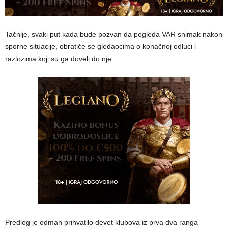
Tačnije, svaki put kada bude pozvan da pogleda VAR snimak nakon
sporne situacije, obratiće se gledaocima o konačnoj odluci i
razlozima koji su ga doveli do nje.
Predlog je odmah prihvatilo devet klubova iz prva dva ranga