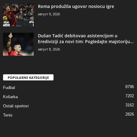
Roma produžila ugovor nosiocu igre
август 9, 2026
Dušan Tadić debitovao asistencijom u
Erediviziji za novi tim: Pogledajte majstoriju...
август 8, 2026
POPULARNE KATEGORIJE
8796
Fudbal
7202
Košarka
3162
Ostali sportovi
2826
Tenis