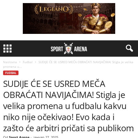
Naslovna
Fudbal
SUDIJE ĆE SE USRED MEČA OBRAĆATI NAVIJAČIMA! Stigla je velika
promena u...
FUDBAL
SUDIJE ĆE SE USRED MEČA
OBRAĆATI NAVIJAČIMA! Stigla je
velika promena u fudbalu kakvu
niko nije očekivao! Evo kada i
zašto će arbitri pričati sa publikom
Od
Sport Arena
-
јануар 27, 2025