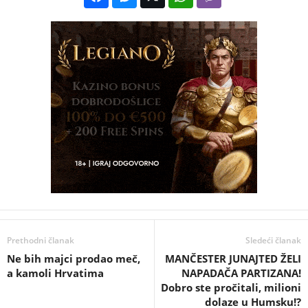
Prethodni članak
Sledeći članak
Ne bih majci prodao meč,
MANČESTER JUNAJTED ŽELI
a kamoli Hrvatima
NAPADAČA PARTIZANA!
Dobro ste pročitali, milioni
dolaze u Humsku!?