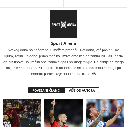
Sport Arena
Svakog dana na našem sajtu možete pronaći Tiket dana, već posle 9 sati
ujutro, zatim Tip dana, jedan meč koji izdvajamo kao najzanimljiviji, ali i dosta
drugih tipova, sa kraćim analizama ekipa i predlogom igre. Najbitnije od svega
da je sve potpuno BESPLATNO, a nadamo se da smo bar malo pomogli pri
odabiru parova koje dodajete na tikete.
POVEZANI ČLANCI
VIŠE OD AUTORA