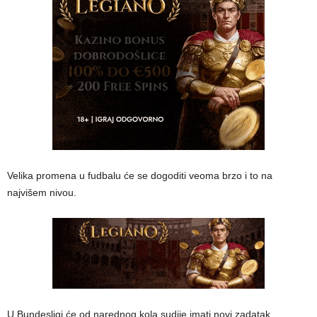
Velika promena u fudbalu će se dogoditi veoma brzo i to na
najvišem nivou.
U Bundesligi će od narednog kola sudije imati novi zadatak.