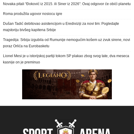
Novaka pitali “Đoković iz 2015. ili Siner iz 2026”: Ovaj odgovor će obići planetu
Roma produžila ugovor nosiocu igre
Dušan Tadić debitovao asistencijom u Erediviziji za novi tim: Pogledajte
majstoriju bivšeg kapitena Srbije
Tragedija: Srbija izgubila od Rumunije nemogućim košem uz zvuk sirene, novi
poraz Orlića na Eurobasketu
Lionel Mesi je u istorijskoj partiji tokom SP plakao zbog svog tate, dva meseca
kasnije on je preminuo