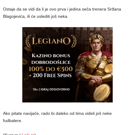
Ostaje da se vidi da li je ovo prva i jedina seča trenera Srđana
Blagojevića, ili će uslediti još neka.
Ako pitate navijače, rado bi daleko od tima videli još neke
fudbalere.
(Kurir.rs /
Lajk.rs
)