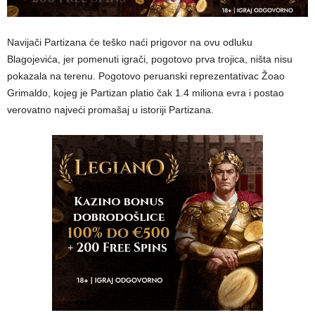
Navijači Partizana će teško naći prigovor na ovu odluku
Blagojevića, jer pomenuti igrači, pogotovo prva trojica, ništa nisu
pokazala na terenu. Pogotovo peruanski reprezentativac Žoao
Grimaldo, kojeg je Partizan platio čak 1.4 miliona evra i postao
verovatno najveći promašaj u istoriji Partizana.