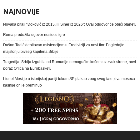
NAJNOVIJE
Novaka pitali “Đoković iz 2015. ili Siner iz 2026”: Ovaj odgovor će obići planetu
Roma produžila ugovor nosiocu igre
Dušan Tadić debitovao asistencijom u Erediviziji za novi tim: Pogledajte
majstoriju bivšeg kapitena Srbije
Tragedija: Srbija izgubila od Rumunije nemogućim košem uz zvuk sirene, novi
poraz Orlića na Eurobasketu
Lionel Mesi je u istorijskoj partiji tokom SP plakao zbog svog tate, dva meseca
kasnije on je preminuo