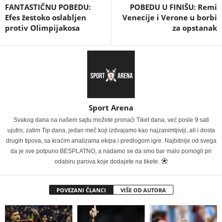
FANTASTIČNU POBEDU:
POBEDU U FINIŠU: Remi
Efes žestoko oslabljen
Venecije i Verone u borbi
protiv Olimpijakosa
za opstanak
Sport Arena
Svakog dana na našem sajtu možete pronaći Tiket dana, već posle 9 sati
ujutro, zatim Tip dana, jedan meč koji izdvajamo kao najzanimljiviji, ali i dosta
drugih tipova, sa kraćim analizama ekipa i predlogom igre. Najbitnije od svega
da je sve potpuno BESPLATNO, a nadamo se da smo bar malo pomogli pri
odabiru parova koje dodajete na tikete.
POVEZANI ČLANCI
VIŠE OD AUTORA