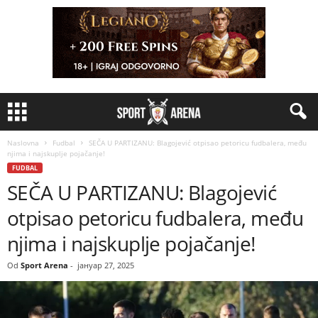
Naslovna
Fudbal
SEČA U PARTIZANU: Blagojević otpisao petoricu fudbalera, među
njima i najskuplje pojačanje!
FUDBAL
SEČA U PARTIZANU: Blagojević
otpisao petoricu fudbalera, među
njima i najskuplje pojačanje!
Od
Sport Arena
-
јануар 27, 2025