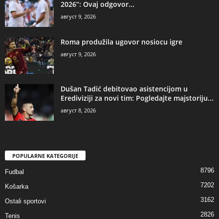
2026”: Ovaj odgovor...
август 9, 2026
Roma produžila ugovor nosiocu igre
август 9, 2026
Dušan Tadić debitovao asistencijom u
Erediviziji za novi tim: Pogledajte majstoriju...
август 8, 2026
POPULARNE KATEGORIJE
8796
Fudbal
7202
Košarka
3162
Ostali sportovi
2826
Tenis