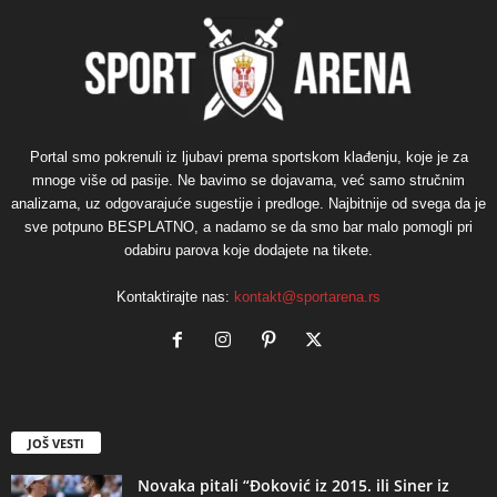
Portal smo pokrenuli iz ljubavi prema sportskom klađenju, koje je za
mnoge više od pasije. Ne bavimo se dojavama, već samo stručnim
analizama, uz odgovarajuće sugestije i predloge. Najbitnije od svega da je
sve potpuno BESPLATNO, a nadamo se da smo bar malo pomogli pri
odabiru parova koje dodajete na tikete.
Kontaktirajte nas:
kontakt@sportarena.rs
JOŠ VESTI
Novaka pitali “Đoković iz 2015. ili Siner iz