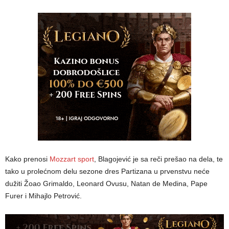
Kako prenosi
Mozzart sport
, Blagojević je sa reči prešao na dela, te
tako u prolećnom delu sezone dres Partizana u prvenstvu neće
dužiti Žoao Grimaldo, Leonard Ovusu, Natan de Medina, Pape
Furer i Mihajlo Petrović.