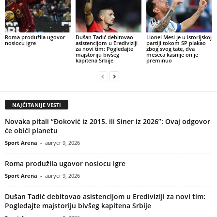
Roma produžila ugovor
Dušan Tadić debitovao
Lionel Mesi je u istorijskoj
nosiocu igre
asistencijom u Erediviziji
partiji tokom SP plakao
za novi tim: Pogledajte
zbog svog tate, dva
majstoriju bivšeg
meseca kasnije on je
kapitena Srbije
preminuo
NAJČITANIJE VESTI
Novaka pitali “Đoković iz 2015. ili Siner iz 2026”: Ovaj odgovor
će obići planetu
Sport Arena
-
август 9, 2026
Roma produžila ugovor nosiocu igre
Sport Arena
-
август 9, 2026
Dušan Tadić debitovao asistencijom u Erediviziji za novi tim:
Pogledajte majstoriju bivšeg kapitena Srbije