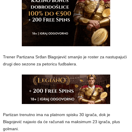
Trener Partizana Srđan Blagojević smanjio je roster za nastupajući
drugi deo sezone za petoricu fudbalera.
Partizan trenutno ima na platnom spisku 30 igrača, dok je
Blagojević najavio da će računati na maksimum 23 igrača, plus
golmani.