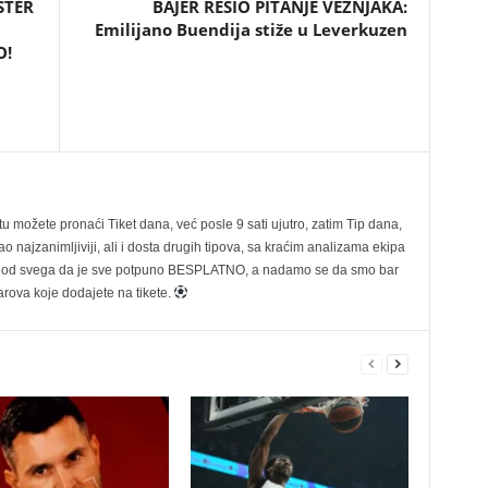
STER
BAJER REŠIO PITANJE VEZNJAKA:
Emilijano Buendija stiže u Leverkuzen
O!
možete pronaći Tiket dana, već posle 9 sati ujutro, zatim Tip dana,
 najzanimljiviji, ali i dosta drugih tipova, sa kraćim analizama ekipa
ije od svega da je sve potpuno BESPLATNO, a nadamo se da smo bar
rova koje dodajete na tikete.