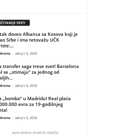
ČITANIJE VESTI
tak doveo Albanca sa Kosova koji je
ao Srbe i ima tetovažu UČK
iste:...
 Arena
-
август 6, 2026
 transfer saga trese svet! Barselona
al se „otimaju“ za jednog od
ljih...
 Arena
-
август 6, 2026
 „bomba“ u Madridu! Real plaća
000.000 evra za 19-godišnjeg
nta!
 Arena
-
август 6, 2026
NOVI BONUS ZA NOVE IGRAČE