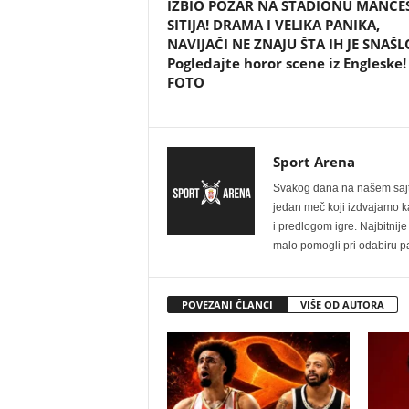
IZBIO POŽAR NA STADIONU MANČE
SITIJA! DRAMA I VELIKA PANIKA,
NAVIJAČI NE ZNAJU ŠTA IH JE SNAŠL
Pogledajte horor scene iz Engleske!
FOTO
Sport Arena
Svakog dana na našem sajtu 
jedan meč koji izdvajamo kao
i predlogom igre. Najbitn
malo pomogli pri odabiru pa
POVEZANI ČLANCI
VIŠE OD AUTORA