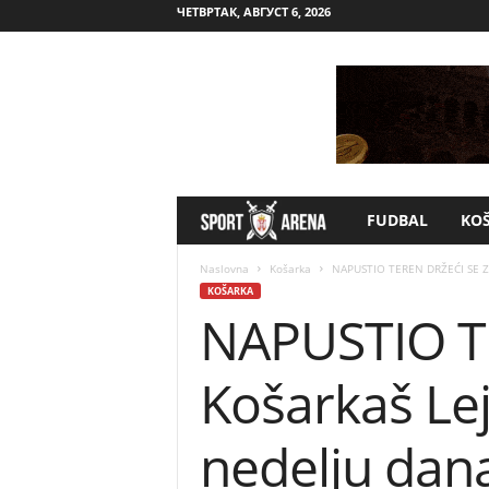
ЧЕТВРТАК, АВГУСТ 6, 2026
FUDBAL
KO
S
p
Naslovna
Košarka
NAPUSTIO TEREN DRŽEĆI SE ZA 
KOŠARKA
NAPUSTIO T
o
r
Košarkaš Lej
t
nedelju dan
A