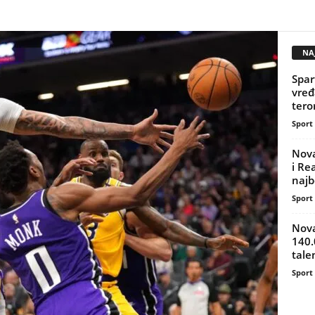
NAJ
Spar
vređ
teror
Sport
Nova
i Re
najbo
Sport
Nova
140.
tale
Sport