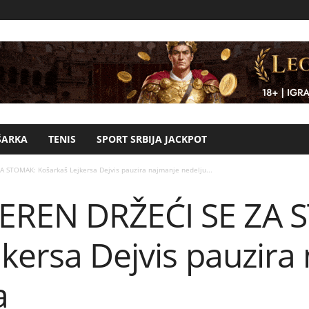
ŠARKA
TENIS
SPORT SRBIJA JACKPOT
STOMAK: Košarkaš Lejkersa Dejvis pauzira najmanje nedelju...
EREN DRŽEĆI SE ZA 
kersa Dejvis pauzira
a