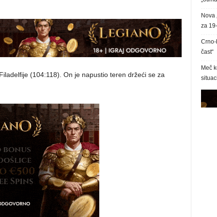
Nova 
za 19-
Crno-b
čast“
Meč k
iladelfije (104:118). On je napustio teren držeći se za
situac