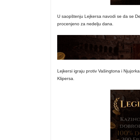
U saopštenju Lejkersa navodi se da se Dej
procenjeno za nedelju dana.
Lejkersi igraju protiv Vašingtona i Njujork
Klipersa.