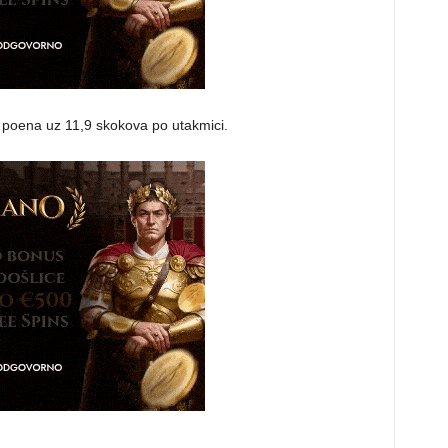
 poena uz 11,9 skokova po utakmici.