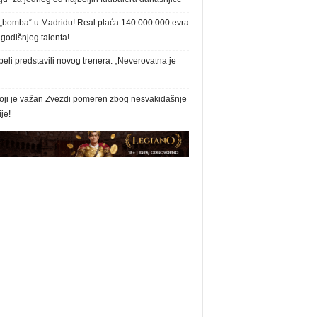
„bomba“ u Madridu! Real plaća 140.000.000 evra
godišnjeg talenta!
eli predstavili novog trenera: „Neverovatna je
oji je važan Zvezdi pomeren zbog nesvakidašnje
ije!