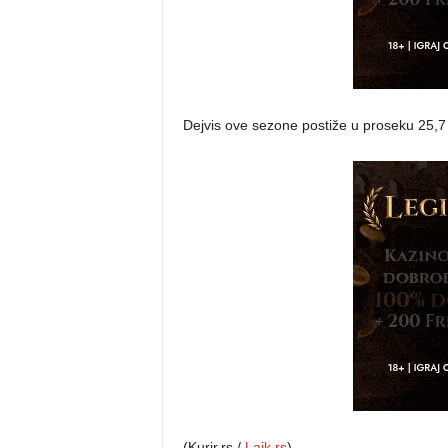
Dejvis ove sezone postiže u proseku 25,7
(Kurir.rs /
Lajk.rs
)