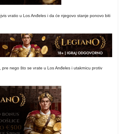
vis vratio u Los Anđeles i da će njegovo stanje ponovo biti
a, pre nego što se vrate u Los Anđeles i utakmicu protiv