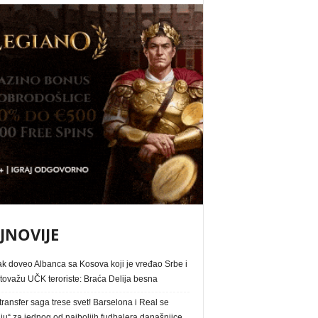
JNOVIJE
ak doveo Albanca sa Kosova koji je vređao Srbe i
tovažu UČK teroriste: Braća Delija besna
ransfer saga trese svet! Barselona i Real se
ju“ za jednog od najboljih fudbalera današnjice