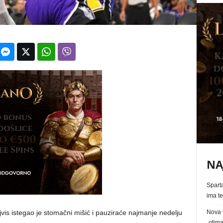
NA
Spart
ima te
is istegao je stomačni mišić i pauziraće najmanje nedelju
Nova t
„otima