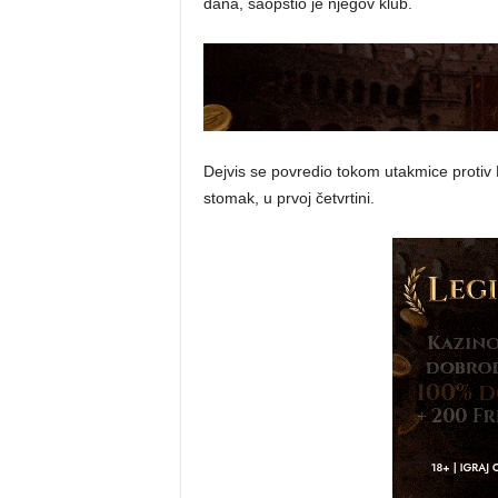
dana, saopštio je njegov klub.
Dejvis se povredio tokom utakmice protiv F
stomak, u prvoj četvrtini.