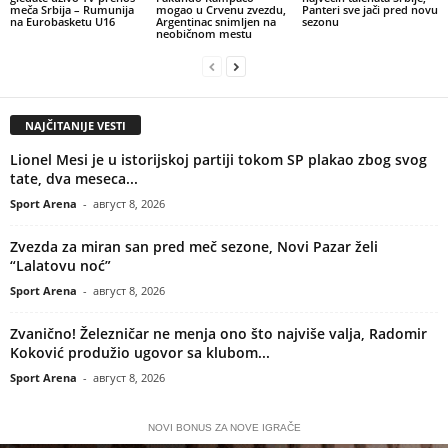
meča Srbija – Rumunija
mogao u Crvenu zvezdu,
Panteri sve jači pred novu
na Eurobasketu U16
Argentinac snimljen na
sezonu
neobičnom mestu
NAJČITANIJE VESTI
Lionel Mesi je u istorijskoj partiji tokom SP plakao zbog svog
tate, dva meseca...
Sport Arena
-
август 8, 2026
Zvezda za miran san pred meč sezone, Novi Pazar želi
“Lalatovu noć”
Sport Arena
-
август 8, 2026
Zvanično! Železničar ne menja ono što najviše valja, Radomir
Koković produžio ugovor sa klubom...
Sport Arena
-
август 8, 2026
NOVI BONUS ZA NOVE IGRAČE