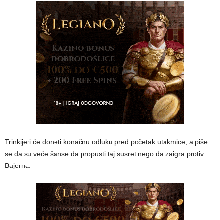
Trinkijeri će doneti konačnu odluku pred početak utakmice, a piše
se da su veće šanse da propusti taj susret nego da zaigra protiv
Bajerna.