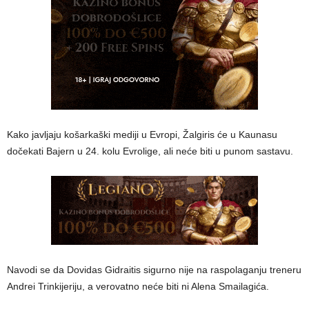
Kako javljaju košarkaški mediji u Evropi, Žalgiris će u Kaunasu
dočekati Bajern u 24. kolu Evrolige, ali neće biti u punom sastavu.
Navodi se da Dovidas Gidraitis sigurno nije na raspolaganju treneru
Andrei Trinkijeriju, a verovatno neće biti ni Alena Smailagića.