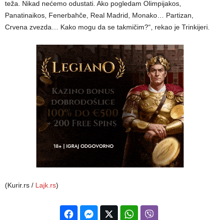
teža. Nikad nećemo odustati. Ako pogledam Olimpijakos,
Panatinaikos, Fenerbahče, Real Madrid, Monako… Partizan,
Crvena zvezda… Kako mogu da se takmičim?“, rekao je Trinkijeri.
(Kurir.rs /
Lajk.rs
)