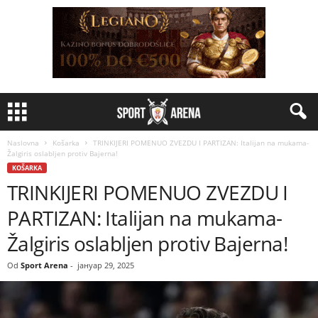
Naslovna
Košarka
TRINKIJERI POMENUO ZVEZDU I PARTIZAN: Italijan na mukama-
Žalgiris oslabljen protiv Bajerna!
KOŠARKA
TRINKIJERI POMENUO ZVEZDU I
PARTIZAN: Italijan na mukama-
Žalgiris oslabljen protiv Bajerna!
Od
Sport Arena
-
јануар 29, 2025