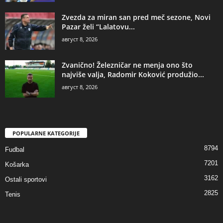
Zvezda za miran san pred meč sezone, Novi
Pazar želi “Lalatovu...
август 8, 2026
Zvanično! Železničar ne menja ono što
najviše valja, Radomir Koković produžio...
август 8, 2026
POPULARNE KATEGORIJE
8794
Fudbal
7201
Košarka
3162
Ostali sportovi
2825
Tenis