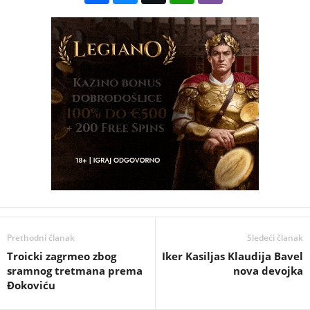
Prethodni članak
Sledeći članak
Troicki zagrmeo zbog
Iker Kasiljas Klaudija Bavel
sramnog tretmana prema
nova devojka
Đokoviću