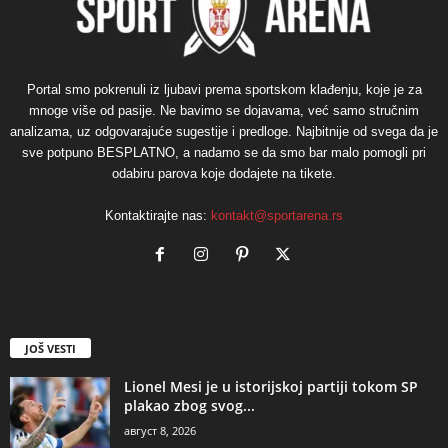
Portal smo pokrenuli iz ljubavi prema sportskom klađenju, koje je za
mnoge više od pasije. Ne bavimo se dojavama, već samo stručnim
analizama, uz odgovarajuće sugestije i predloge. Najbitnije od svega da je
sve potpuno BESPLATNO, a nadamo se da smo bar malo pomogli pri
odabiru parova koje dodajete na tikete.
Kontaktirajte nas:
kontakt@sportarena.rs
JOŠ VESTI
Lionel Mesi je u istorijskoj partiji tokom SP
plakao zbog svog...
август 8, 2026