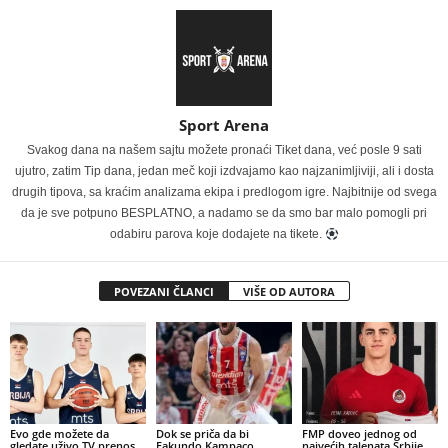
Sport Arena
Svakog dana na našem sajtu možete pronaći Tiket dana, već posle 9 sati
ujutro, zatim Tip dana, jedan meč koji izdvajamo kao najzanimljiviji, ali i dosta
drugih tipova, sa kraćim analizama ekipa i predlogom igre. Najbitnije od svega
da je sve potpuno BESPLATNO, a nadamo se da smo bar malo pomogli pri
odabiru parova koje dodajete na tikete.
POVEZANI ČLANCI
VIŠE OD AUTORA
Evo gde možete da
Dok se priča da bi
FMP doveo jednog od
gledate uživo TV prenos
Fakundo Kampaco
najvećih talenata Srbije,