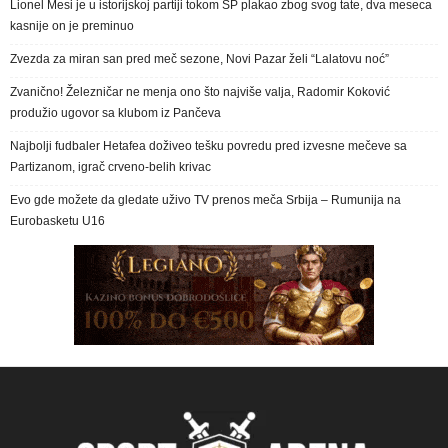
Lionel Mesi je u istorijskoj partiji tokom SP plakao zbog svog tate, dva meseca
kasnije on je preminuo
Zvezda za miran san pred meč sezone, Novi Pazar želi “Lalatovu noć”
Zvanično! Železničar ne menja ono što najviše valja, Radomir Koković
produžio ugovor sa klubom iz Pančeva
Najbolji fudbaler Hetafea doživeo tešku povredu pred izvesne mečeve sa
Partizanom, igrač crveno-belih krivac
Evo gde možete da gledate uživo TV prenos meča Srbija – Rumunija na
Eurobasketu U16