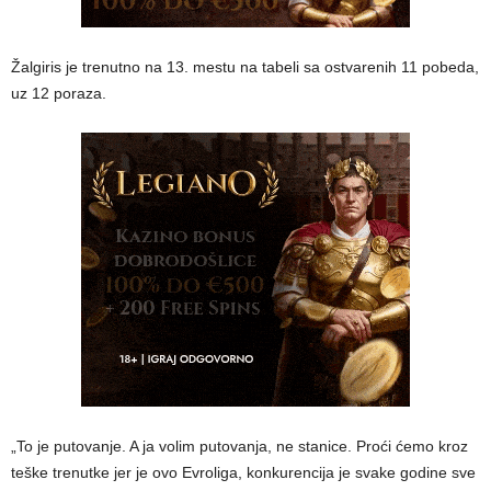
Žalgiris je trenutno na 13. mestu na tabeli sa ostvarenih 11 pobeda,
uz 12 poraza.
„To je putovanje. A ja volim putovanja, ne stanice. Proći ćemo kroz
teške trenutke jer je ovo Evroliga, konkurencija je svake godine sve