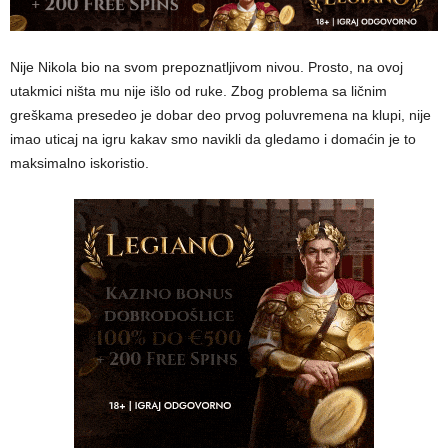
Nije Nikola bio na svom prepoznatljivom nivou. Prosto, na ovoj
utakmici ništa mu nije išlo od ruke. Zbog problema sa ličnim
greškama presedeo je dobar deo prvog poluvremena na klupi, nije
imao uticaj na igru kakav smo navikli da gledamo i domaćin je to
maksimalno iskoristio.