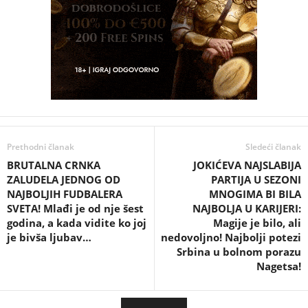
Prethodni članak
Sledeći članak
BRUTALNA CRNKA
JOKIĆEVA NAJSLABIJA
ZALUDELA JEDNOG OD
PARTIJA U SEZONI
NAJBOLJIH FUDBALERA
MNOGIMA BI BILA
SVETA! Mlađi je od nje šest
NAJBOLJA U KARIJERI:
godina, a kada vidite ko joj
Magije je bilo, ali
je bivša ljubav…
nedovoljno! Najbolji potezi
Srbina u bolnom porazu
Nagetsa!