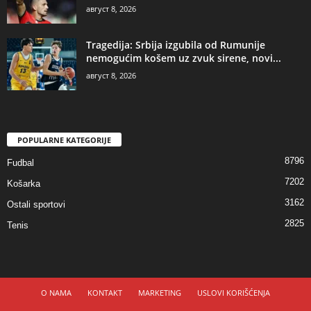
август 8, 2026
Tragedija: Srbija izgubila od Rumunije
nemogućim košem uz zvuk sirene, novi...
август 8, 2026
POPULARNE KATEGORIJE
8796
Fudbal
7202
Košarka
3162
Ostali sportovi
2825
Tenis
O NAMA
KONTAKT
MARKETING
USLOVI KORIŠĆENJA