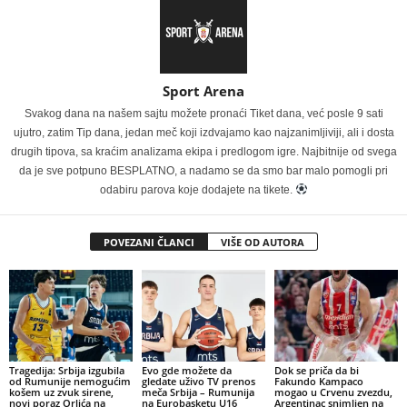
Sport Arena
Svakog dana na našem sajtu možete pronaći Tiket dana, već posle 9 sati
ujutro, zatim Tip dana, jedan meč koji izdvajamo kao najzanimljiviji, ali i dosta
drugih tipova, sa kraćim analizama ekipa i predlogom igre. Najbitnije od svega
da je sve potpuno BESPLATNO, a nadamo se da smo bar malo pomogli pri
odabiru parova koje dodajete na tikete.
POVEZANI ČLANCI
VIŠE OD AUTORA
Tragedija: Srbija izgubila
Evo gde možete da
Dok se priča da bi
od Rumunije nemogućim
gledate uživo TV prenos
Fakundo Kampaco
košem uz zvuk sirene,
meča Srbija – Rumunija
mogao u Crvenu zvezdu,
novi poraz Orlića na
na Eurobasketu U16
Argentinac snimljen na