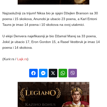
Najzaslužniji za trijumf Niksa bio je sjajni Džejlen Branson sa 30
poena i 15 skokova, Anunobi je ubacio 23 poena, a Karl Entoni
Tauns je imao 14 poena i 10 skokova na ovoj utakmici.
U ekipi Denvera najefikasniji je bio Džamal Marej sa 33 poena,
Jokić je ubacio 17, Eron Gordon 15, a Rasel Vestbruk je imao 14
poena i 14 skokova.
(Kurir.rs /
Lajk.rs
)