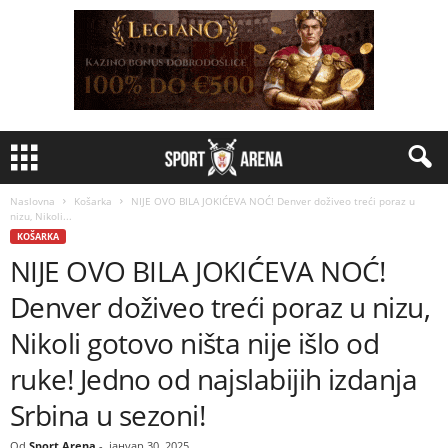
Naslovna
Košarka
NIJE OVO BILA JOKIĆEVA NOĆ! Denver doživeo treći poraz u
nizu, Nikoli...
KOŠARKA
NIJE OVO BILA JOKIĆEVA NOĆ!
Denver doživeo treći poraz u nizu,
Nikoli gotovo ništa nije išlo od
ruke! Jedno od najslabijih izdanja
Srbina u sezoni!
Od
Sport Arena
-
јануар 30, 2025