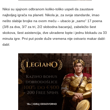
Niksi su sjajnom odbranom koliko-toliko uspeli da zaustave
najboljeg igrača na planeti. Nikola je, za svoje standarde, imao
nešto slabije brojke na ovom meču – ubacio je „samo“ 17 poena
(3/8 za dva, 3/7 za tri, 2/2 slobodna bacanja), zabeležio šest
skokova, šest asistencija, dve ukradene lopte i jednu blokadu za 33
minuta igre. Prvi put posle duže vremena nije ostvario makar dabl-
dabl.