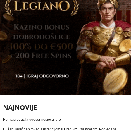
NAJNOVIJE
Roma produžila ugovor nosiocu igre
Dušan Tadić debitovao asistencijom u Erediviziji za novi tim: Pogledajte