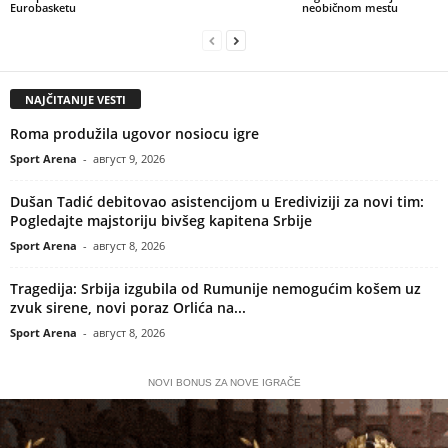
Eurobasketu
neobičnom mestu
NAJČITANIJE VESTI
Roma produžila ugovor nosiocu igre
Sport Arena
-
август 9, 2026
Dušan Tadić debitovao asistencijom u Erediviziji za novi tim:
Pogledajte majstoriju bivšeg kapitena Srbije
Sport Arena
-
август 8, 2026
Tragedija: Srbija izgubila od Rumunije nemogućim košem uz
zvuk sirene, novi poraz Orlića na...
Sport Arena
-
август 8, 2026
NOVI BONUS ZA NOVE IGRAČE