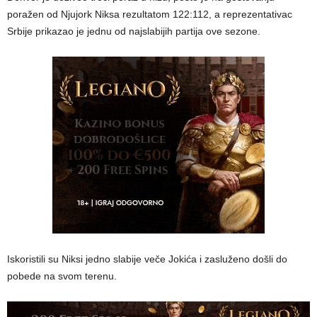
poražen od Njujork Niksa rezultatom 122:112, a reprezentativac
Srbije prikazao je jednu od najslabijih partija ove sezone.
Iskoristili su Niksi jedno slabije veče Jokića i zasluženo došli do
pobede na svom terenu.