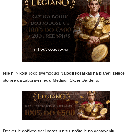
Nije ni Nikola Jokić svemoguć! Najbolji košarkaš na planeti želeće
što pre da zaboravi meč u Medison Skver Gardenu.
Denver je doživeo treći poraz u nizu, pošto je na gostovanju