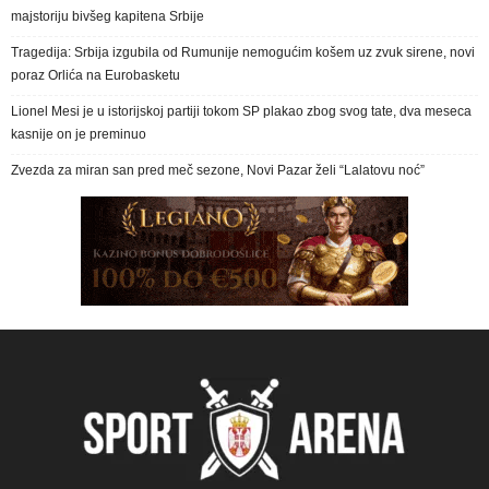
majstoriju bivšeg kapitena Srbije
Tragedija: Srbija izgubila od Rumunije nemogućim košem uz zvuk sirene, novi
poraz Orlića na Eurobasketu
Lionel Mesi je u istorijskoj partiji tokom SP plakao zbog svog tate, dva meseca
kasnije on je preminuo
Zvezda za miran san pred meč sezone, Novi Pazar želi “Lalatovu noć”