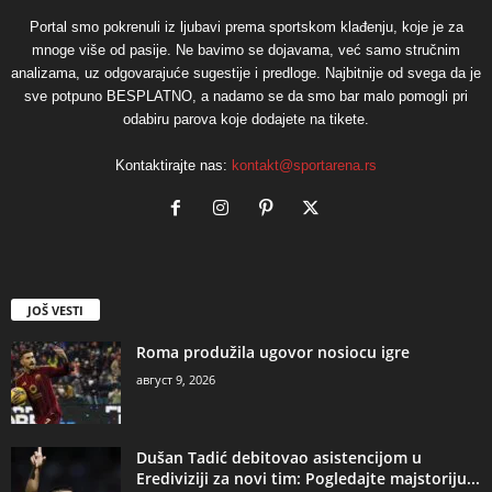
Portal smo pokrenuli iz ljubavi prema sportskom klađenju, koje je za
mnoge više od pasije. Ne bavimo se dojavama, već samo stručnim
analizama, uz odgovarajuće sugestije i predloge. Najbitnije od svega da je
sve potpuno BESPLATNO, a nadamo se da smo bar malo pomogli pri
odabiru parova koje dodajete na tikete.
Kontaktirajte nas:
kontakt@sportarena.rs
JOŠ VESTI
Roma produžila ugovor nosiocu igre
август 9, 2026
Dušan Tadić debitovao asistencijom u
Erediviziji za novi tim: Pogledajte majstoriju...