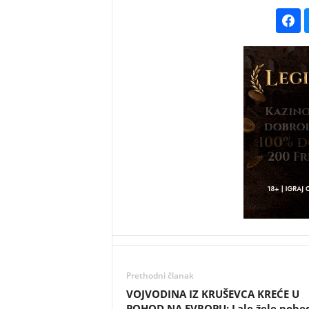
Prethodni članak
VOJVODINA IZ KRUŠEVCA KREĆE U
POHOD NA EVROPU: Lale žele pobe