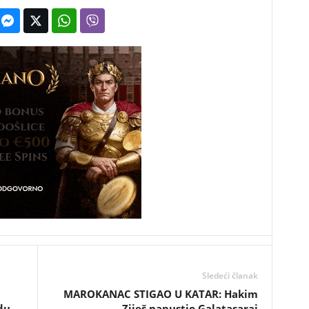
Sledeći članak
MAROKANAC STIGAO U KATAR: Hakim
du
Ziješ napustio Galatasaraj