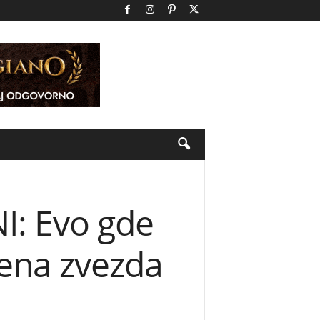
I: Evo gde
vena zvezda