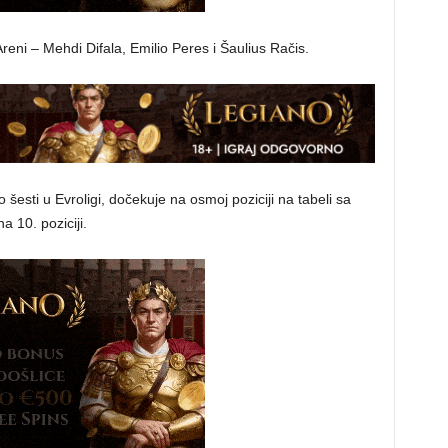
 Areni – Mehdi Difala, Emilio Peres i Šaulius Račis.
esti u Evroligi, dočekuje na osmoj poziciji na tabeli sa
 10. poziciji.