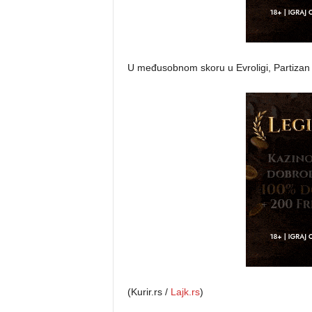
U međusobnom skoru u Evroligi, Partizan 
(Kurir.rs /
Lajk.rs
)