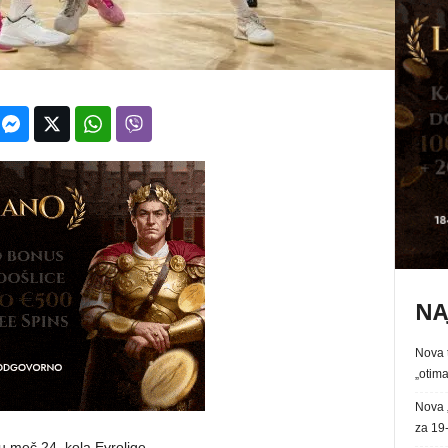
NA
Nova t
„otima
Nova 
za 19-
u meč 24. kola Evrolige.