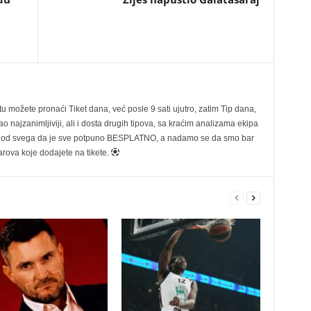
možete pronaći Tiket dana, već posle 9 sati ujutro, zatim Tip dana,
 najzanimljiviji, ali i dosta drugih tipova, sa kraćim analizama ekipa
ije od svega da je sve potpuno BESPLATNO, a nadamo se da smo bar
rova koje dodajete na tikete.