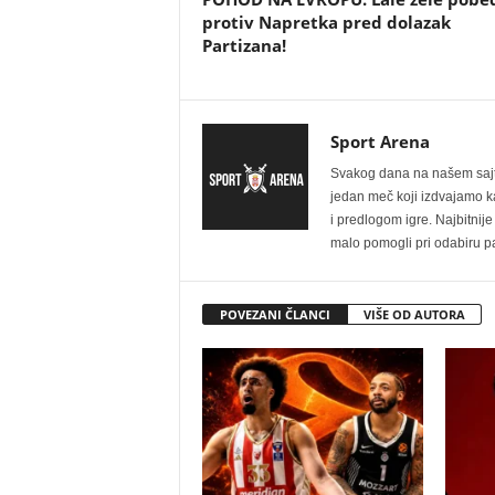
protiv Napretka pred dolazak
Partizana!
Sport Arena
Svakog dana na našem sajtu 
jedan meč koji izdvajamo kao
i predlogom igre. Najbitn
malo pomogli pri odabiru pa
POVEZANI ČLANCI
VIŠE OD AUTORA