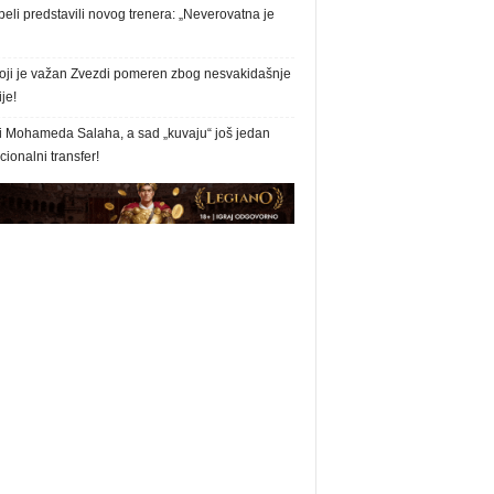
eli predstavili novog trenera: „Neverovatna je
oji je važan Zvezdi pomeren zbog nesvakidašnje
ije!
i Mohameda Salaha, a sad „kuvaju“ još jedan
ionalni transfer!