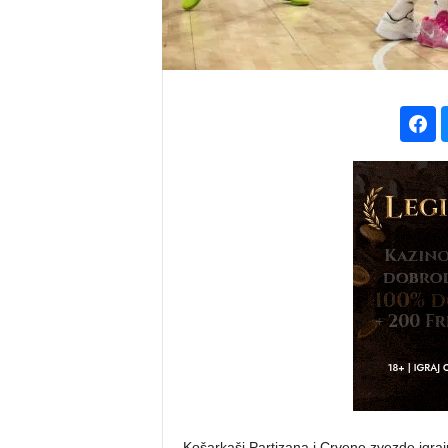
Košarkaši Partizana i Crvene zvezde igraj