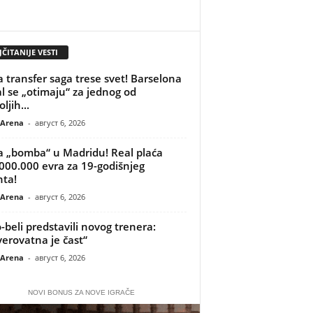
ČITANIJE VESTI
 transfer saga trese svet! Barselona
al se „otimaju“ za jednog od
ljih...
 Arena
-
август 6, 2026
 „bomba“ u Madridu! Real plaća
000.000 evra za 19-godišnjeg
nta!
 Arena
-
август 6, 2026
-beli predstavili novog trenera:
erovatna je čast“
 Arena
-
август 6, 2026
NOVI BONUS ZA NOVE IGRAČE