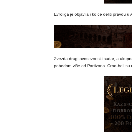
Evroliga je objavila i ko će deliti pravdu u
Zvezda drugi ovosezonski sudar, a ukupno š
pobedom više od Partizana. Crno-beli su na