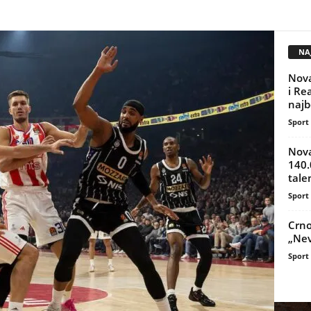
NAJ
Nova
i Re
najbo
Sport
Nova
140.
tale
Sport
Crno
„Nev
Sport