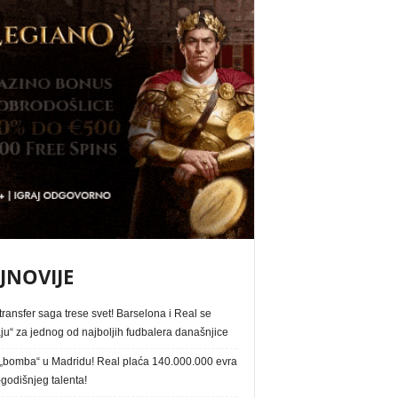
JNOVIJE
ransfer saga trese svet! Barselona i Real se
ju“ za jednog od najboljih fudbalera današnjice
„bomba“ u Madridu! Real plaća 140.000.000 evra
godišnjeg talenta!