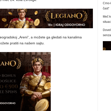
Crno-b
čast“
Meč k
situac
Dovel
senzac
eogradskoj „Areni“, a možete ga gledati na kanalima
žete pratiti na našem sajtu.