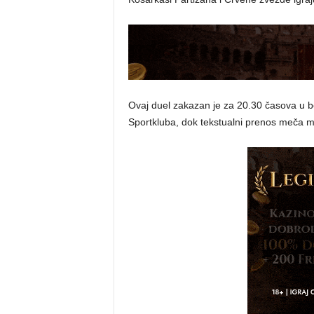
Ovaj duel zakazan je za 20.30 časova u b
Sportkluba, dok tekstualni prenos meča mo