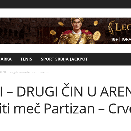
ŠARKA
TENIS
SPORT SRBIJA JACKPOT
ENI: Evo gde možete pratiti meč...
I – DRUGI ČIN U AREN
ti meč Partizan – Cr