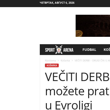
ЧЕТВРТАК, АВГУСТ 6, 2026
FUDBAL
KO
S
p
Naslovna
Košarka
VEČITI DERBI – DRUGI ČIN U AR
KOŠARKA
VEČITI DERB
o
r
možete prati
t
u Evroligi
A