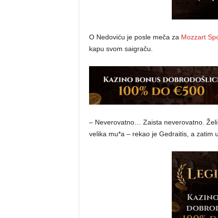
O Nedoviću je posle meča za
Mozzart Spo
kapu svom saigraču.
– Neverovatno… Zaista neverovatno. Želi
velika mu*a – rekao je Gedraitis, a zatim 