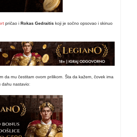
rt
pričao i
Rokas Gedraitis
koji je sočno opsovao i skinuo
m da mu čestitam ovom prilikom. Šta da kažem, čovek ima
u dahu nastavio: