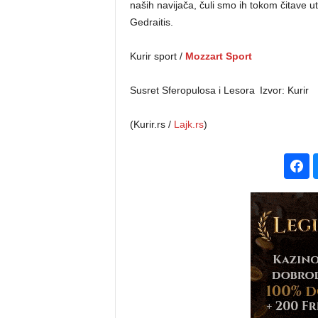
naših navijača, čuli smo ih tokom čitave u
Gedraitis.
Kurir sport /
Mozzart Sport
Susret Sferopulosa i Lesora
Izvor: Kurir
(Kurir.rs /
Lajk.rs
)