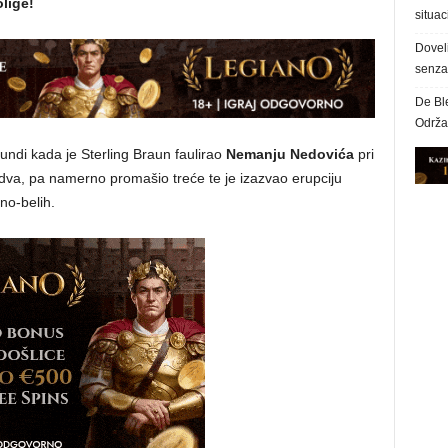
lige!
situac
Dovel
senzac
De Bl
Održa
undi kada je Sterling Braun faulirao
Nemanju Nedovića
pri
dva, pa namerno promašio treće te je izazvao erupciju
no-belih.