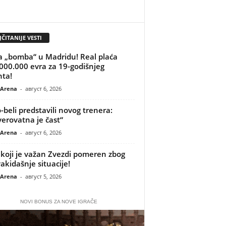
ČITANIJE VESTI
 „bomba“ u Madridu! Real plaća
000.000 evra za 19-godišnjeg
nta!
 Arena
-
август 6, 2026
-beli predstavili novog trenera:
erovatna je čast“
 Arena
-
август 6, 2026
koji je važan Zvezdi pomeren zbog
akidašnje situacije!
 Arena
-
август 5, 2026
NOVI BONUS ZA NOVE IGRAČE