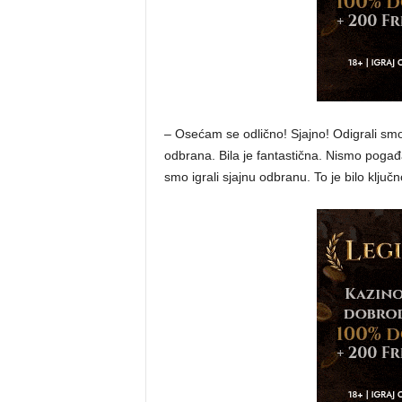
– Osećam se odlično! Sjajno! Odigrali smo
odbrana. Bila je fantastična. Nismo pogađa
smo igrali sjajnu odbranu. To je bilo klju