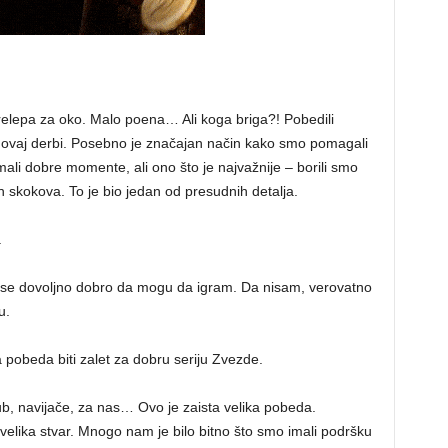
 prelepa za oko. Malo poena… Ali koga briga?! Pobedili
 ovaj derbi. Posebno je značajan način kako smo pomagali
ali dobre momente, ali ono što je najvažnije – borili smo
h skokova. To je bio jedan od presudnih detalja.
.
 se dovoljno dobro da mogu da igram. Da nisam, verovatno
u.
 pobeda biti zalet za dobru seriju Zvezde.
b, navijače, za nas… Ovo je zaista velika pobeda.
velika stvar. Mnogo nam je bilo bitno što smo imali podršku