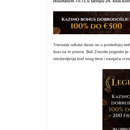
rezultatom 73:71 u sklopu 24. kola Evro
Trenutak odluke desio se u poslednjoj sek
šutu za tri poena. Bek Zvezde pogodio je 
oduševljenja kod svog tima i navijača crve