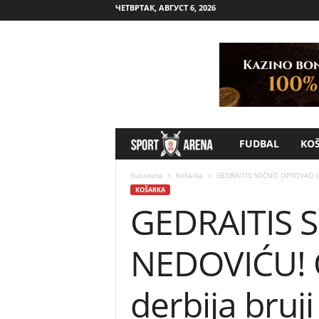
ЧЕТВРТАК, АВГУСТ 6, 2026
FUDBAL
KO
S
p
Naslovna
Košarka
GEDRAITIS SOČNO OPSOVAO I 
KOŠARKA
GEDRAITIS 
o
r
NEDOVIĆU! O
t
derbija bruji
A