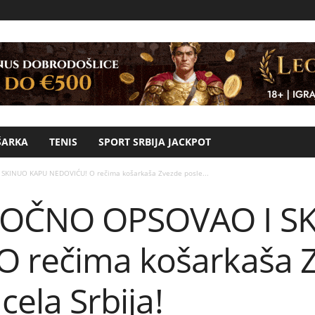
ŠARKA
TENIS
SPORT SRBIJA JACKPOT
SKINUO KAPU NEDOVIĆU! O rečima košarkaša Zvezde posle...
SOČNO OPSOVAO I S
 rečima košarkaša Z
 cela Srbija!