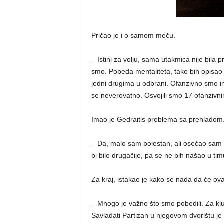
Pričao je i o samom meču.
– Istini za volju, sama utakmica nije bila
smo. Pobeda mentaliteta, tako bih opisao
jedni drugima u odbrani. Ofanzivno smo im
se neverovatno. Osvojili smo 17 ofanzivni
Imao je Gedraitis problema sa prehladom
– Da, malo sam bolestan, ali osećao sam
bi bilo drugačije, pa se ne bih našao u tim
Za kraj, istakao je kako se nada da će ova
– Mnogo je važno što smo pobedili. Za klu
Savladati Partizan u njegovom dvorištu je 