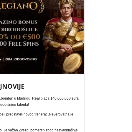
JNOVIJE
„bomba“ u Madridu! Real plaća 140.000.000 evra
godišnjeg talenta!
eli predstavili novog trenera: „Neverovatna je
oji je važan Zvezdi pomeren zbog nesvakidašnje