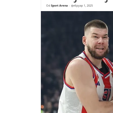
r
Od
Sport Arena
-
фебруар 1, 2025
e
n
a