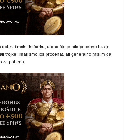
 dobru timsku košarku, a ono što je bilo posebno bila je
li trojke, imali smo loš procenat, ali generalno mislim da
čno za pobedu.