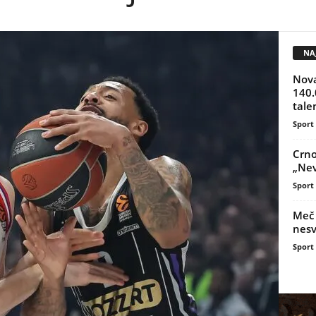
NAJ
Nova
140.
tale
Sport
Crno
„Nev
Sport
Meč 
nesv
Sport