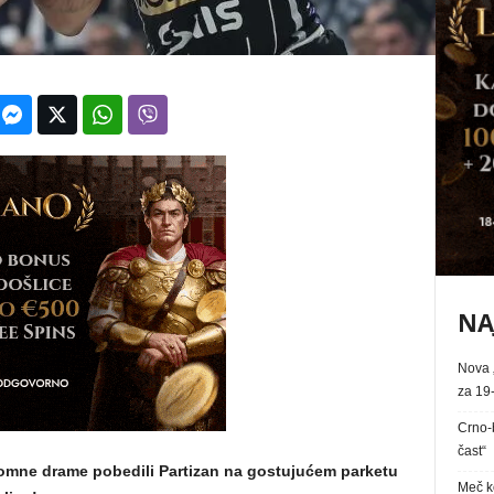
NA
Nova 
za 19-
Crno-b
čast“
omne drame pobedili Partizan na gostujućem parketu
Meč k