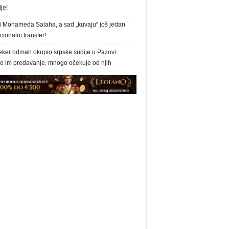
ije!
i Mohameda Salaha, a sad „kuvaju“ još jedan
ionalni transfer!
eker odmah okupio srpske sudije u Pazovi:
o im predavanje, mnogo očekuje od njih