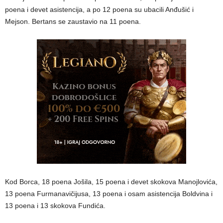
poena i devet asistencija, a po 12 poena su ubacili Anđušić i
Mejson. Bertans se zaustavio na 11 poena.
Kod Borca, 18 poena Jošila, 15 poena i devet skokova Manojlovića,
13 poena Furmanavičijusa, 13 poena i osam asistencija Boldvina i
13 poena i 13 skokova Fundića.