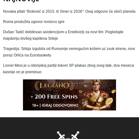
Novaka pitali “Đoković iz 2015. ili Siner iz 2026”: Ovaj odgovor će obići planetu
Roma produžila ugovor nosiocu igre
Dušan Tadić debitovao asistencijom u Erediviziji za novi tim: Pogledajte
majstoriju bivšeg kapitena Srbije
Tragedija: Srbija izgubila od Rumunije nemogućim košem uz zvuk sirene, novi
poraz Orlića na Eurobasketu
Lionel Mesi je u istorijskoj partiji tokom SP plakao zbog svog tate, dva meseca
kasnije on je preminuo