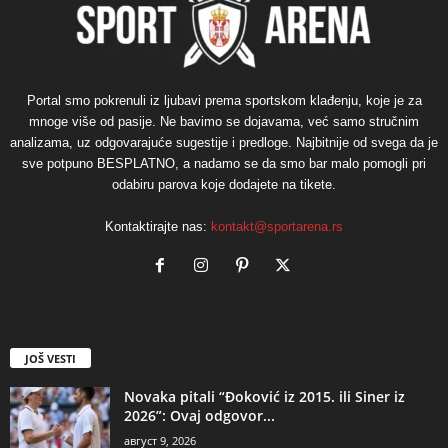
Portal smo pokrenuli iz ljubavi prema sportskom klađenju, koje je za
mnoge više od pasije. Ne bavimo se dojavama, već samo stručnim
analizama, uz odgovarajuće sugestije i predloge. Najbitnije od svega da je
sve potpuno BESPLATNO, a nadamo se da smo bar malo pomogli pri
odabiru parova koje dodajete na tikete.
Kontaktirajte nas:
kontakt@sportarena.rs
JOŠ VESTI
Novaka pitali “Đoković iz 2015. ili Siner iz
2026”: Ovaj odgovor...
август 9, 2026