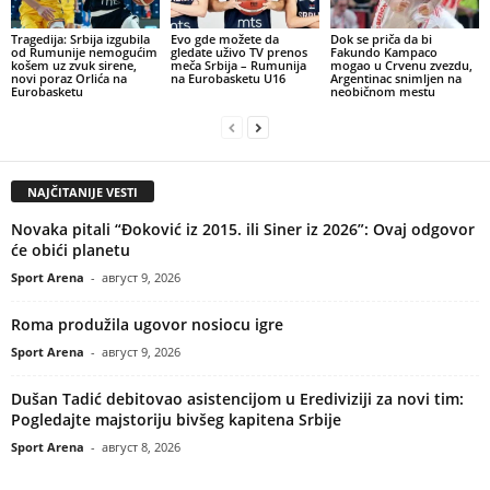
Tragedija: Srbija izgubila
Evo gde možete da
Dok se priča da bi
od Rumunije nemogućim
gledate uživo TV prenos
Fakundo Kampaco
košem uz zvuk sirene,
meča Srbija – Rumunija
mogao u Crvenu zvezdu,
novi poraz Orlića na
na Eurobasketu U16
Argentinac snimljen na
Eurobasketu
neobičnom mestu
NAJČITANIJE VESTI
Novaka pitali “Đoković iz 2015. ili Siner iz 2026”: Ovaj odgovor
će obići planetu
Sport Arena
-
август 9, 2026
Roma produžila ugovor nosiocu igre
Sport Arena
-
август 9, 2026
Dušan Tadić debitovao asistencijom u Erediviziji za novi tim:
Pogledajte majstoriju bivšeg kapitena Srbije
Sport Arena
-
август 8, 2026