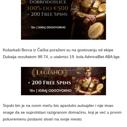
Košarkaši Borca iz Čačka poraženi su na gostovanju od ekipe
Dubaija rezultatom 98:74, u utakmici 19. kola AdmiralBet ABA lige.
Srpski tim je na ovom meču bio apsolutni autsajder i nije imao
snage da se suprotstavi razigranom domaćinu, koji je već u prvom
poluvremenu postavio stvari na svoje mesto.