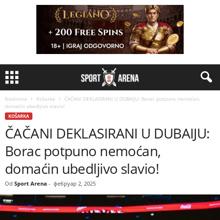
Naslovna
Košarka
ČAČANI DEKLASIRANI U DUBAIJU: Borac potpuno nemoćan,
domaćin ubedljivo slavio!
KOŠARKA
ČAČANI DEKLASIRANI U DUBAIJU:
Borac potpuno nemoćan,
domaćin ubedljivo slavio!
Od
Sport Arena
-
фебруар 2, 2025