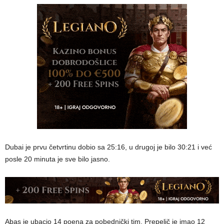
Dubai je prvu četvrtinu dobio sa 25:16, u drugoj je bilo 30:21 i već
posle 20 minuta je sve bilo jasno.
Abas je ubacio 14 poena za pobednički tim, Prepelič je imao 12