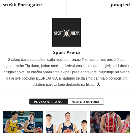
srušili Portugalce
junajted
Sport Arena
Svakog dana na našem sajtu možete pronaći Tiket dana, već posle 9 sati
ujutro, zatim Tip dana, jedan meč koji izdvajamo kao najzanimljiviji, ali i dosta
drugih tipova, sa kraćim analizama ekipa i predlogom igre. Najbitnije od svega
da je sve potpuno BESPLATNO, a nadamo se da smo bar malo pomogli pri
odabiru parova koje dodajete na tikete.
POVEZANI ČLANCI
VIŠE OD AUTORA