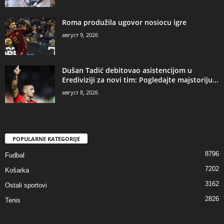
Roma produžila ugovor nosiocu igre
август 9, 2026
Dušan Tadić debitovao asistencijom u
Erediviziji za novi tim: Pogledajte majstoriju...
август 8, 2026
POPULARNE KATEGORIJE
8796
Fudbal
7202
Košarka
3162
Ostali sportovi
2826
Tenis