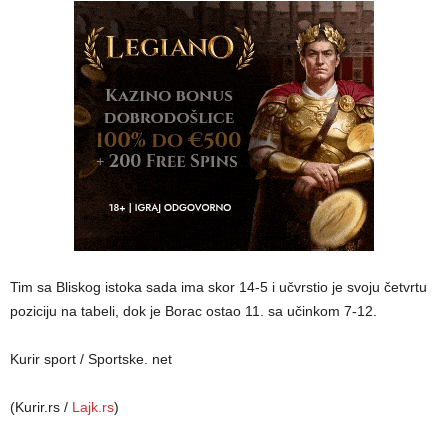
Tim sa Bliskog istoka sada ima skor 14-5 i učvrstio je svoju četvrtu
poziciju na tabeli, dok je Borac ostao 11. sa učinkom 7-12.
Kurir sport / Sportske. net
(Kurir.rs /
Lajk.rs
)