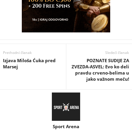
Prethodni članak
Sledeći članak
Izjava Miloša Ćuka pred
POZNATE SUDIJE ZA
Marsej
ZVEZDA-ASVEL: Evo ko deli
pravdu crveno-belima u
jako važnom meču!
Sport Arena