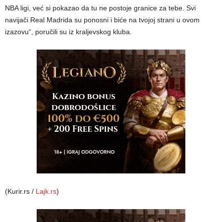
NBA ligi, već si pokazao da tu ne postoje granice za tebe. Svi
navijači Real Madrida su ponosni i biće na tvojoj strani u ovom
izazovu“, poručili su iz kraljevskog kluba.
(Kurir.rs /
Lajk.rs
)