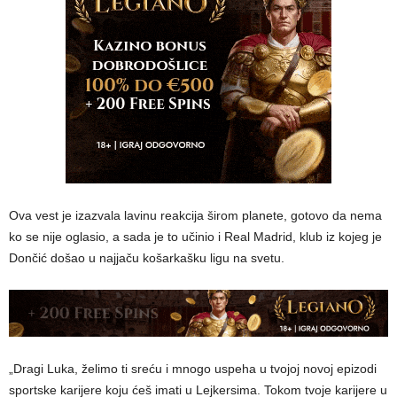
Ova vest je izazvala lavinu reakcija širom planete, gotovo da nema
ko se nije oglasio, a sada je to učinio i Real Madrid, klub iz kojeg je
Dončić došao u najjaču košarkašku ligu na svetu.
„Dragi Luka, želimo ti sreću i mnogo uspeha u tvojoj novoj epizodi
sportske karijere koju ćeš imati u Lejkersima. Tokom tvoje karijere u