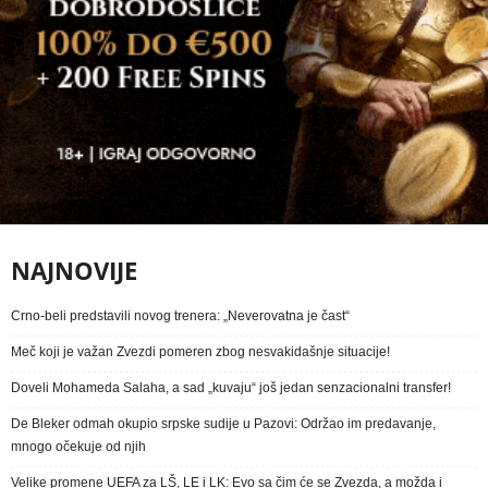
NAJNOVIJE
Crno-beli predstavili novog trenera: „Neverovatna je čast“
Meč koji je važan Zvezdi pomeren zbog nesvakidašnje situacije!
Doveli Mohameda Salaha, a sad „kuvaju“ još jedan senzacionalni transfer!
De Bleker odmah okupio srpske sudije u Pazovi: Održao im predavanje,
mnogo očekuje od njih
Velike promene UEFA za LŠ, LE i LK: Evo sa čim će se Zvezda, a možda i