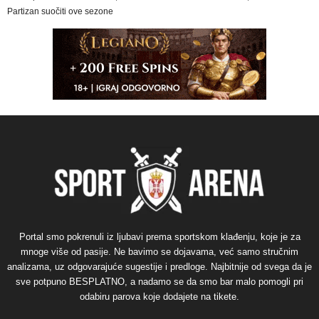
Partizan suočiti ove sezone
Portal smo pokrenuli iz ljubavi prema sportskom klađenju, koje je za
mnoge više od pasije. Ne bavimo se dojavama, već samo stručnim
analizama, uz odgovarajuće sugestije i predloge. Najbitnije od svega da je
sve potpuno BESPLATNO, a nadamo se da smo bar malo pomogli pri
odabiru parova koje dodajete na tikete.