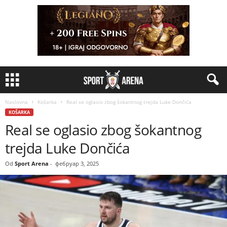
Naslovna
Košarka
Real se oglasio zbog šokantnog trejda Luke Dončića
KOŠARKA
Real se oglasio zbog šokantnog
trejda Luke Dončića
Od
Sport Arena
-
фебруар 3, 2025