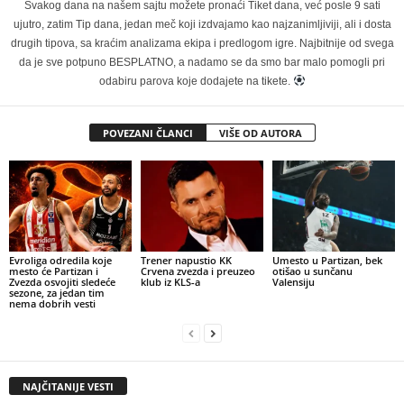
Svakog dana na našem sajtu možete pronaći Tiket dana, već posle 9 sati
ujutro, zatim Tip dana, jedan meč koji izdvajamo kao najzanimljiviji, ali i dosta
drugih tipova, sa kraćim analizama ekipa i predlogom igre. Najbitnije od svega
da je sve potpuno BESPLATNO, a nadamo se da smo bar malo pomogli pri
odabiru parova koje dodajete na tikete.
POVEZANI ČLANCI
VIŠE OD AUTORA
Evroliga odredila koje
Trener napustio KK
Umesto u Partizan, bek
mesto će Partizan i
Crvena zvezda i preuzeo
otišao u sunčanu
Zvezda osvojiti sledeće
klub iz KLS-a
Valensiju
sezone, za jedan tim
nema dobrih vesti
NAJČITANIJE VESTI