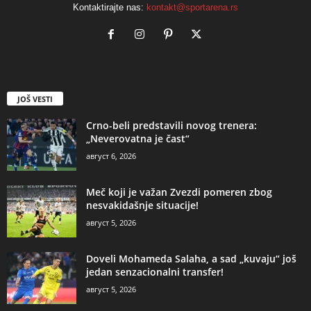
Kontaktirajte nas:
kontakt@sportarena.rs
JOŠ VESTI
Crno-beli predstavili novog trenera:
„Neverovatna je čast“
август 6, 2026
Meč koji je važan Zvezdi pomeren zbog
nesvakidašnje situacije!
август 5, 2026
Doveli Mohameda Salaha, a sad „kuvaju“ još
jedan senzacionalni transfer!
август 5, 2026