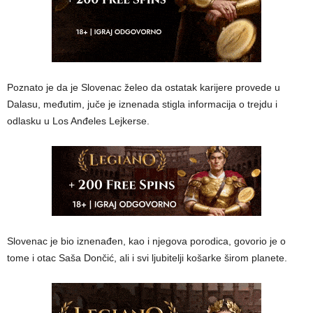
Poznato je da je Slovenac želeo da ostatak karijere provede u
Dalasu, međutim, juče je iznenada stigla informacija o trejdu i
odlasku u Los Anđeles Lejkerse.
Slovenac je bio iznenađen, kao i njegova porodica, govorio je o
tome i otac Saša Dončić, ali i svi ljubitelji košarke širom planete.