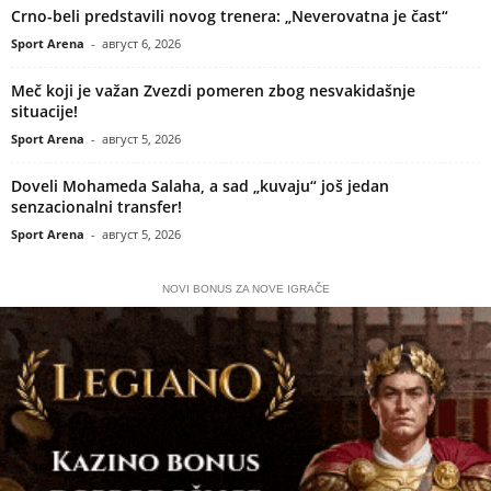
Crno-beli predstavili novog trenera: „Neverovatna je čast“
Sport Arena
-
август 6, 2026
Meč koji je važan Zvezdi pomeren zbog nesvakidašnje
situacije!
Sport Arena
-
август 5, 2026
Doveli Mohameda Salaha, a sad „kuvaju“ još jedan
senzacionalni transfer!
Sport Arena
-
август 5, 2026
NOVI BONUS ZA NOVE IGRAČE