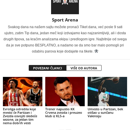
Sport Arena
Svakog dana na našem sajtu možete pronaći Tiket dana, već posle 9 sati
ujutro, zatim Tip dana, jedan meč koji izdvajamo kao najzanimljiviji, ali i dosta
drugih tipova, sa kraćim analizama ekipa i predlogom igre. Najbitnije od svega
da je sve potpuno BESPLATNO, a nadamo se da smo bar malo pomogli pri
odabiru parova koje dodajete na tikete.
POVEZANI ČLANCI
VIŠE OD AUTORA
Evroliga odredila koje
Trener napustio KK
Umesto u Partizan, bek
mesto će Partizan i
Crvena zvezda i preuzeo
otišao u sunčanu
Zvezda osvojiti sledeće
klub iz KLS-a
Valensiju
sezone, za jedan tim
nema dobrih vesti