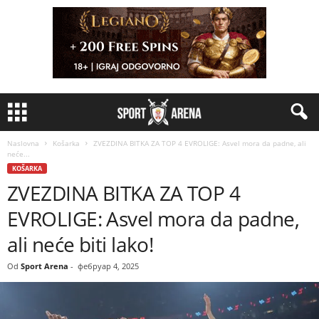
Naslovna
Košarka
ZVEZDINA BITKA ZA TOP 4 EVROLIGE: Asvel mora da padne, ali
neće...
KOŠARKA
ZVEZDINA BITKA ZA TOP 4
EVROLIGE: Asvel mora da padne,
ali neće biti lako!
Od
Sport Arena
-
фебруар 4, 2025