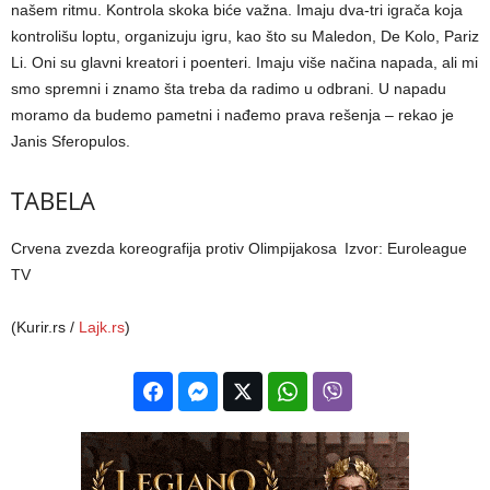
našem ritmu. Kontrola skoka biće važna. Imaju dva-tri igrača koja
kontrolišu loptu, organizuju igru, kao što su Maledon, De Kolo, Pariz
Li. Oni su glavni kreatori i poenteri. Imaju više načina napada, ali mi
smo spremni i znamo šta treba da radimo u odbrani. U napadu
moramo da budemo pametni i nađemo prava rešenja – rekao je
Janis Sferopulos.
TABELA
Crvena zvezda koreografija protiv Olimpijakosa
Izvor: Euroleague
TV
(Kurir.rs /
Lajk.rs
)