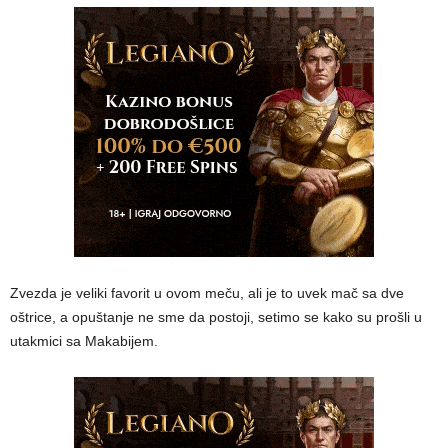
Zvezda je veliki favorit u ovom meču, ali je to uvek mač sa dve
oštrice, a opuštanje ne sme da postoji, setimo se kako su prošli u
utakmici sa Makabijem.