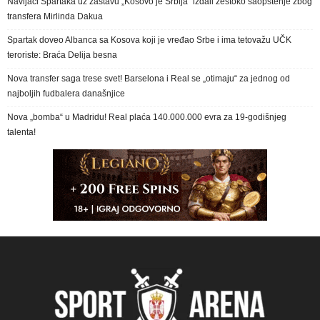
Navijači Spartaka uz zastavu „Kosovo je Srbija“ izdali žestoko saopštenje zbog
transfera Mirlinda Dakua
Spartak doveo Albanca sa Kosova koji je vređao Srbe i ima tetovažu UČK
teroriste: Braća Delija besna
Nova transfer saga trese svet! Barselona i Real se „otimaju“ za jednog od
najboljih fudbalera današnjice
Nova „bomba“ u Madridu! Real plaća 140.000.000 evra za 19-godišnjeg
talenta!