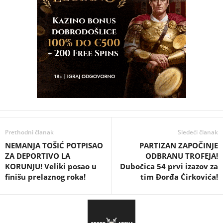
Prethodni članak
Sledeći članak
NEMANJA TOŠIĆ POTPISAO
PARTIZAN ZAPOČINJE
ZA DEPORTIVO LA
ODBRANU TROFEJA!
KORUNJU! Veliki posao u
Dubočica 54 prvi izazov za
finišu prelaznog roka!
tim Đorđa Ćirkovića!