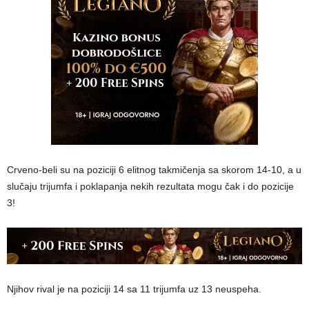
Crveno-beli su na poziciji 6 elitnog takmičenja sa skorom 14-10, a u
slučaju trijumfa i poklapanja nekih rezultata mogu čak i do pozicije
3!
Njihov rival je na poziciji 14 sa 11 trijumfa uz 13 neuspeha.