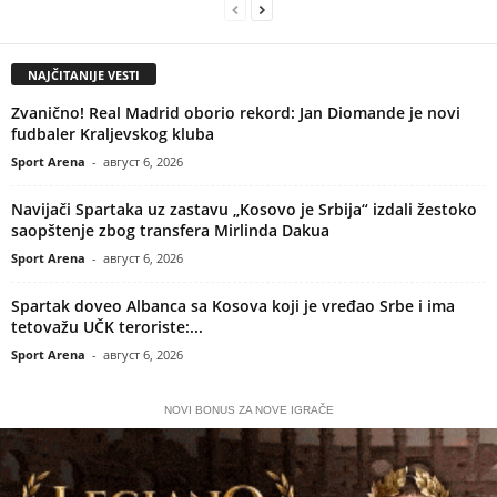
NAJČITANIJE VESTI
Zvanično! Real Madrid oborio rekord: Jan Diomande je novi
fudbaler Kraljevskog kluba
Sport Arena
-
август 6, 2026
Navijači Spartaka uz zastavu „Kosovo je Srbija“ izdali žestoko
saopštenje zbog transfera Mirlinda Dakua
Sport Arena
-
август 6, 2026
Spartak doveo Albanca sa Kosova koji je vređao Srbe i ima
tetovažu UČK teroriste:...
Sport Arena
-
август 6, 2026
NOVI BONUS ZA NOVE IGRAČE