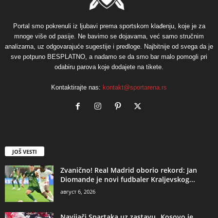
Portal smo pokrenuli iz ljubavi prema sportskom klađenju, koje je za
mnoge više od pasije. Ne bavimo se dojavama, već samo stručnim
analizama, uz odgovarajuće sugestije i predloge. Najbitnije od svega da je
sve potpuno BESPLATNO, a nadamo se da smo bar malo pomogli pri
odabiru parova koje dodajete na tikete.
Kontaktirajte nas:
kontakt@sportarena.rs
JOŠ VESTI
Zvanično! Real Madrid oborio rekord: Jan
Diomande je novi fudbaler Kraljevskog...
август 6, 2026
Navijači Spartaka uz zastavu „Kosovo je