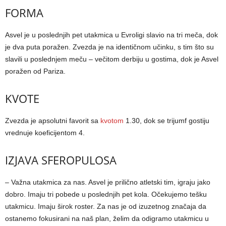
FORMA
Asvel je u poslednjih pet utakmica u Evroligi slavio na tri meča, dok
je dva puta poražen. Zvezda je na identičnom učinku, s tim što su
slavili u poslednjem meču – večitom derbiju u gostima, dok je Asvel
poražen od Pariza.
KVOTE
Zvezda je apsolutni favorit sa
kvotom
1.30, dok se trijumf gostiju
vrednuje koeficijentom 4.
IZJAVA SFEROPULOSA
– Važna utakmica za nas. Asvel je prilično atletski tim, igraju jako
dobro. Imaju tri pobede u poslednjih pet kola. Očekujemo tešku
utakmicu. Imaju širok roster. Za nas je od izuzetnog značaja da
ostanemo fokusirani na naš plan, želim da odigramo utakmicu u