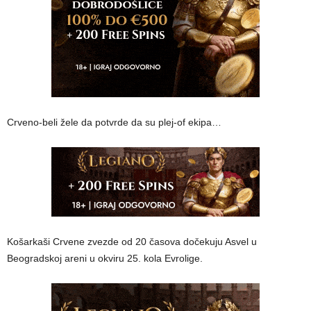
Crveno-beli žele da potvrde da su plej-of ekipa…
Košarkaši Crvene zvezde od 20 časova dočekuju Asvel u
Beogradskoj areni u okviru 25. kola Evrolige.