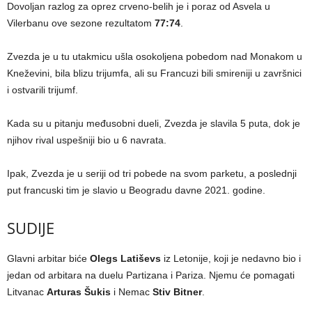
Dovoljan razlog za oprez crveno-belih je i poraz od Asvela u
Vilerbanu ove sezone rezultatom
77:74
.
Zvezda je u tu utakmicu ušla osokoljena pobedom nad Monakom u
Kneževini, bila blizu trijumfa, ali su Francuzi bili smireniji u završnici
i ostvarili trijumf.
Kada su u pitanju međusobni dueli, Zvezda je slavila 5 puta, dok je
njihov rival uspešniji bio u 6 navrata.
Ipak, Zvezda je u seriji od tri pobede na svom parketu, a poslednji
put francuski tim je slavio u Beogradu davne 2021. godine.
SUDIJE
Glavni arbitar biće
Olegs Latiševs
iz Letonije, koji je nedavno bio i
jedan od arbitara na duelu Partizana i Pariza. Njemu će pomagati
Litvanac
Arturas Šukis
i Nemac
Stiv Bitner
.