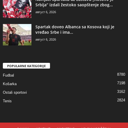
Srbija“ izdali žestoko saopštenje zbog...
август 6, 2026
Spartak doveo Albanca sa Kosova koji je
vređao Srbe i ima...
август 6, 2026
POPULARNE KATEGORIJE
8780
Fudbal
7198
Košarka
3162
Ostali sportovi
2824
Tenis