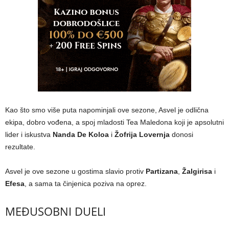
Kao što smo više puta napominjali ove sezone, Asvel je odlična
ekipa, dobro vođena, a spoj mladosti Tea Maledona koji je apsolutni
lider i iskustva
Nanda De Koloa
i
Žofrija Lovernja
donosi
rezultate.
Asvel je ove sezone u gostima slavio protiv
Partizana
,
Žalgirisa
i
Efesa
, a sama ta činjenica poziva na oprez.
MEĐUSOBNI DUELI