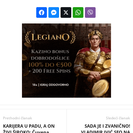
Prethodni članak
Sledeći članak
KARIJERA U PADU, A ON
SADA JE I ZVANIČNO!
ŽIVI ŠIROKO: Čuvena
VLADIMIR IVIĆ SEO NA