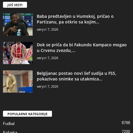
JOŠ VESTI
Baba predtavljen u Humskoj, pričao o
Partizanu, pa otkrio sa kojim...
август 7, 2026
Dok se priča da bi Fakundo Kampaco mogao
u Crvenu zvezdu,...
август 7, 2026
Belgijanac postao novi šef sudija u FSS,
pokazivao snimke sa utakmica...
август 7, 2026
POPULARNE KATEGORIJE
8788
Fudbal
7200
Košarka