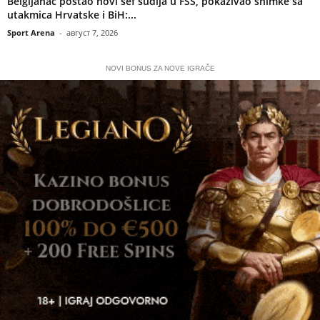
Belgijanac postao novi šef sudija u FSS, pokazivao snimke sa
utakmica Hrvatske i BiH:...
Sport Arena
-
август 7, 2026
NOVI BONUS ZA NOVE IGRAČE