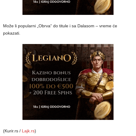
Može li popularni „Obrva“ do titule i sa Dalasom – vreme će
pokazati.
(Kurir.rs /
Lajk.rs
)