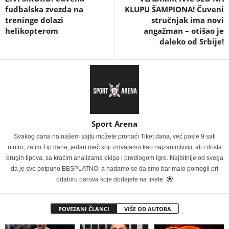
fudbalska zvezda na
KLUPU ŠAMPIONA! Čuveni
treninge dolazi
stručnjak ima novi
helikopterom
angažman – otišao je
daleko od Srbije!
Sport Arena
Svakog dana na našem sajtu možete pronaći Tiket dana, već posle 9 sati
ujutro, zatim Tip dana, jedan meč koji izdvajamo kao najzanimljiviji, ali i dosta
drugih tipova, sa kraćim analizama ekipa i predlogom igre. Najbitnije od svega
da je sve potpuno BESPLATNO, a nadamo se da smo bar malo pomogli pri
odabiru parova koje dodajete na tikete.
POVEZANI ČLANCI
VIŠE OD AUTORA