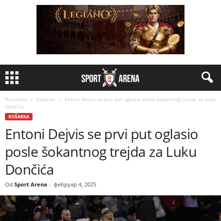
Naslovna
Košarka
Entoni Dejvis se prvi put oglasio posle šokantnog trejda za Luku
Dončića
KOŠARKA
Entoni Dejvis se prvi put oglasio
posle šokantnog trejda za Luku
Dončića
Od
Sport Arena
-
фебруар 4, 2025