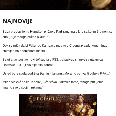
NAJNOVIJE
Baba predtavljen u Humskoj, pričao o Partizanu, pa otkrio sa kojim Srbinom se
čuo: „Nije mnogo pričao o klubu“
Dok se priča da bi Fakundo Kampaco mogao u Crvenu zvezdu, Argentinac
snimljen na neobičnom mestu
Belgijanac postao novi šef sudija u FSS, pokazivao snimke sa utakmica
Hrvatske i BiH: „Ovo nije bilo dobro“
Usred bure stigla podrška Đaniju Infantinu: „Moramo pohvaliti odluku FIFA…“
Milan Aleksić posle Tobola: „Biće teška utakmica tamo, mnogo putujemo…
Imamo sve u svojim rukama“