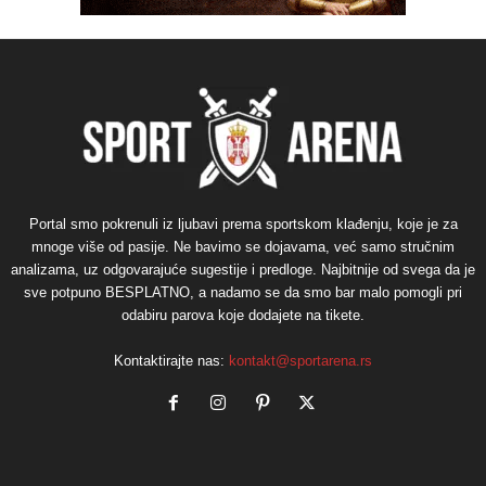
Portal smo pokrenuli iz ljubavi prema sportskom klađenju, koje je za
mnoge više od pasije. Ne bavimo se dojavama, već samo stručnim
analizama, uz odgovarajuće sugestije i predloge. Najbitnije od svega da je
sve potpuno BESPLATNO, a nadamo se da smo bar malo pomogli pri
odabiru parova koje dodajete na tikete.
Kontaktirajte nas:
kontakt@sportarena.rs