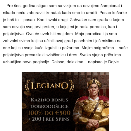
– Pre šest godina stigao sam sa vizijom da osvojimo šampionat i
nikada neću zaboraviti trenutak kada smo to uradili. Posao košarke
je baš to – posao. Kao i svaki drugi. Zahvalan sam gradu u kojem
sam osvojio svoj prvi prsten, u kojoj mi je rasla porodica, kao i
prijateljstva. Ovo će uvek biti moj dom. Moja porodica i ja smo
zahvalni svima koji su učinili ovaj grad posebnim i još mislimo na
one koji su svoje kuće izgubili u požarima. Mojim saigračima – naše
prijateljstvo prevazilazi svlačionicu i dres. Svaka sjajna priča ima
uzbudljivo novo poglavlje. Dalase, dolazimo – napisao je Dejvis.