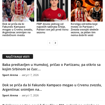
Dok se priča da bi
FMP doveo jednog od
Evroliga odredila koje
Fakundo Kampaco
najvećih talenata Srbije,
mesto će Partizan i
mogao u Crvenu zvezdu,
Panteri sve jači pred novu
Zvezda osvojiti sledeće
Argentinac snimljen na
sezonu
sezone, za jedan tim
neobičnom mestu
nema dobrih vesti
NAJČITANIJE VESTI
Baba predtavljen u Humskoj, pričao o Partizanu, pa otkrio sa
kojim Srbinom se čuo:...
Sport Arena
-
август 7, 2026
Dok se priča da bi Fakundo Kampaco mogao u Crvenu zvezdu,
Argentinac snimljen na...
Sport Arena
-
август 7, 2026