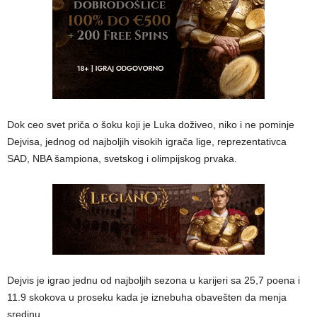
Dok ceo svet priča o šoku koji je Luka doživeo, niko i ne pominje
Dejvisa, jednog od najboljih visokih igrača lige, reprezentativca
SAD, NBA šampiona, svetskog i olimpijskog prvaka.
Dejvis je igrao jednu od najboljih sezona u karijeri sa 25,7 poena i
11.9 skokova u proseku kada je iznebuha obavešten da menja
sredinu.