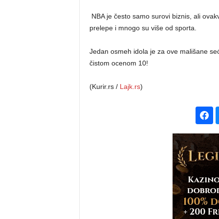
NBA je često samo surovi biznis, ali ova
prelepe i mnogo su više od sporta.
Jedan osmeh idola je za ove mališane sećanj
čistom ocenom 10!
(Kurir.rs /
Lajk.rs
)