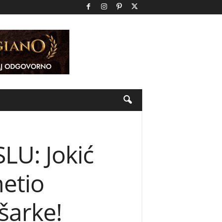
LU: Jokić
etio
šarke!