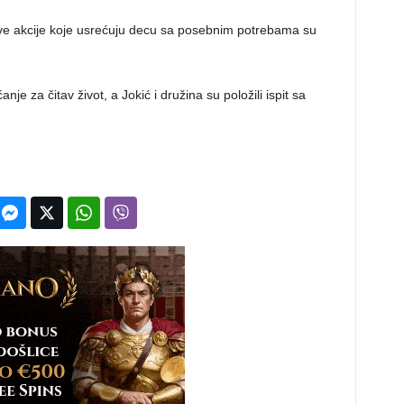
kve akcije koje usrećuju decu sa posebnim potrebama su
e za čitav život, a Jokić i družina su položili ispit sa