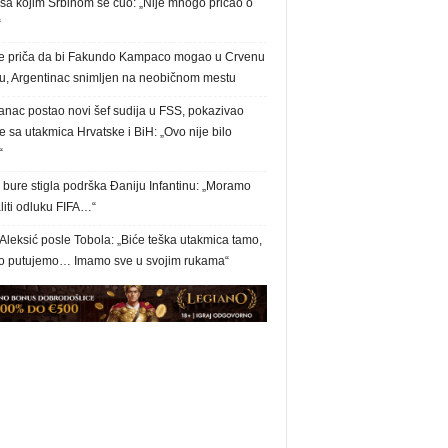
 sa kojim Srbinom se čuo: „Nije mnogo pričao o
“
e priča da bi Fakundo Kampaco mogao u Crvenu
u, Argentinac snimljen na neobičnom mestu
anac postao novi šef sudija u FSS, pokazivao
 sa utakmica Hrvatske i BiH: „Ovo nije bilo
“
bure stigla podrška Đaniju Infantinu: „Moramo
liti odluku FIFA…“
Aleksić posle Tobola: „Biće teška utakmica tamo,
 putujemo… Imamo sve u svojim rukama“