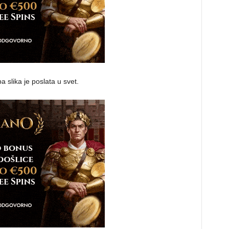
pa slika je poslata u svet.