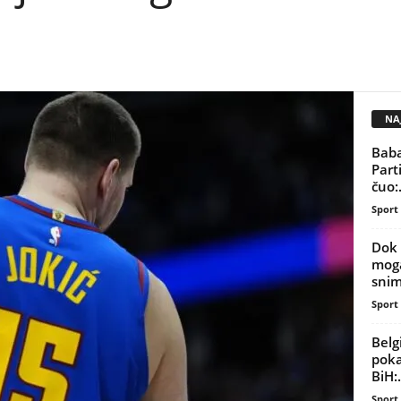
NAJ
Baba
Part
čuo:.
Sport
Dok 
moga
snim
Sport
Belg
poka
BiH:.
Sport