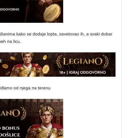
lišanima kako se dodaje lopta, savetovao ih, a svaki dobar
eh na licu.
 viđamo od njega na terenu