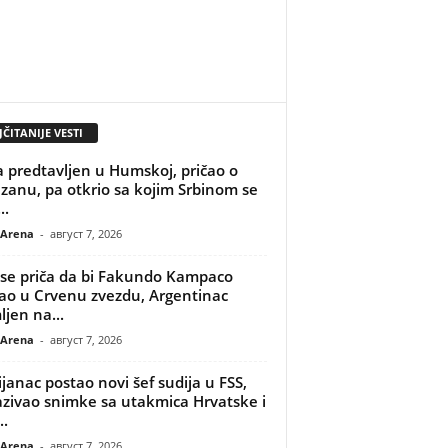
ČITANIJE VESTI
 predtavljen u Humskoj, pričao o
izanu, pa otkrio sa kojim Srbinom se
..
 Arena
-
август 7, 2026
se priča da bi Fakundo Kampaco
o u Crvenu zvezdu, Argentinac
ljen na...
 Arena
-
август 7, 2026
ijanac postao novi šef sudija u FSS,
zivao snimke sa utakmica Hrvatske i
..
 Arena
-
август 7, 2026