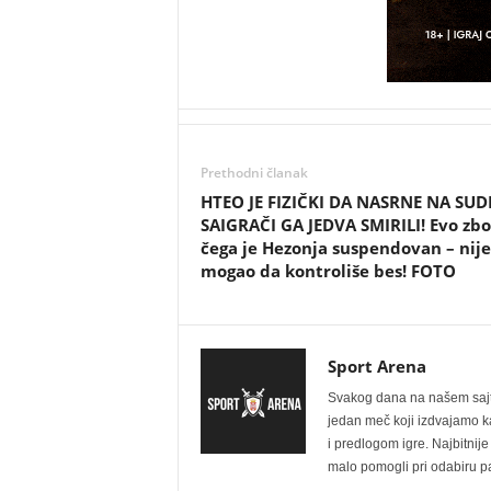
Prethodni članak
HTEO JE FIZIČKI DA NASRNE NA SUDI
SAIGRAČI GA JEDVA SMIRILI! Evo zbo
čega je Hezonja suspendovan – nije
mogao da kontroliše bes! FOTO
Sport Arena
Svakog dana na našem sajtu 
jedan meč koji izdvajamo kao
i predlogom igre. Najbitn
malo pomogli pri odabiru pa