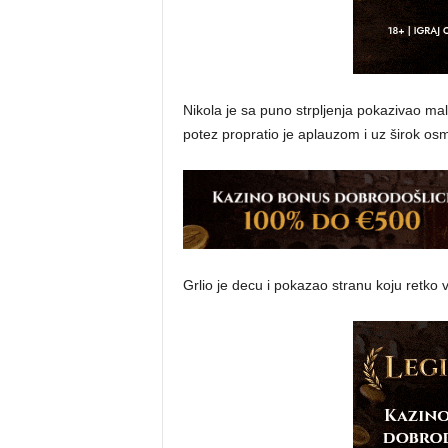
Nikola je sa puno strpljenja pokazivao ma
potez propratio je aplauzom i uz širok osm
Grlio je decu i pokazao stranu koju retko