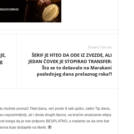
Sledeći članak
JE,
ŠERIF JE HTEO DA ODE IZ ZVEZDE, ALI
g
JEDAN ČOVEK JE STOPIRAO TRANSFER:
Šta se to dešavalo na Marakani
poslednjeg dana prelaznog roka?!
možete pronaći Tiket dana, već posle 9 sati ujutro, zatim Tip dana,
 najzanimljiviji, ali i dosta drugih tipova, sa kraćim analizama ekipa
ije od svega da je sve potpuno BESPLATNO, a nadamo se da smo bar
rova koje dodajete na tikete.