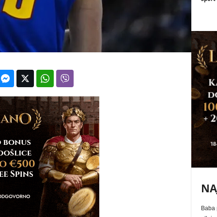
NA
Baba p