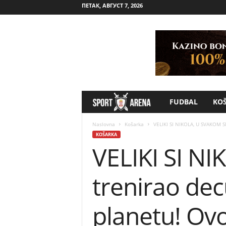
ПЕТАК, АВГУСТ 7, 2026
FUDBAL
KO
S
p
Naslovna
Košarka
VELIKI SI NIKOLA, U SVAKOM SM
KOŠARKA
VELIKI SI N
o
r
trenirao de
t
planetu! Ovo
A