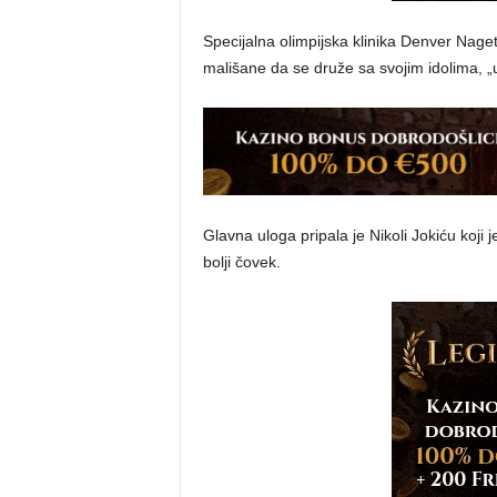
Specijalna olimpijska klinika Denver Nagets
mališane da se druže sa svojim idolima, „u
Glavna uloga pripala je Nikoli Jokiću koji j
bolji čovek.