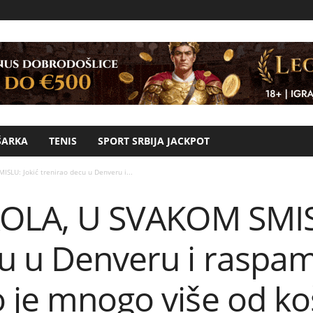
ŠARKA
TENIS
SPORT SRBIJA JACKPOT
ISLU: Jokić trenirao decu u Denveru i...
IKOLA, U SVAKOM SMIS
cu u Denveru i raspam
 je mnogo više od ko