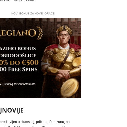
NOVI BONUS ZA NOVE IGRAČE
JNOVIJE
redtavljen u Humskoj, pričao o Partizanu, pa