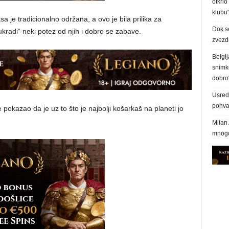
otkrio
klubu
a je tradicionalno održana, a ovo je bila prilika za
Dok s
kradi“ neki potez od njih i dobro se zabave.
zvezd
Belgij
snimke
dobro
Usred 
pohva
e pokazao da je uz to što je najbolji košarkaš na planeti jo
Milan 
mnogo