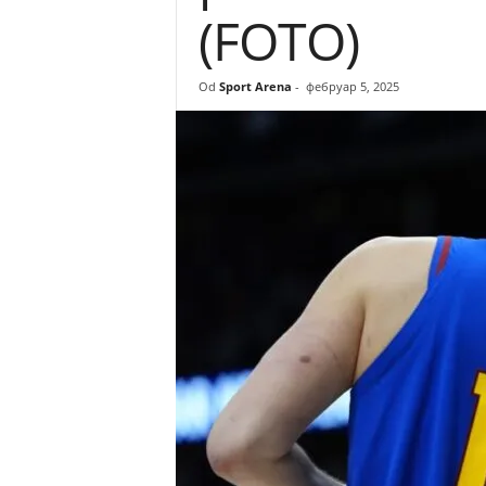
(FOTO)
r
e
Od
Sport Arena
-
фебруар 5, 2025
n
a