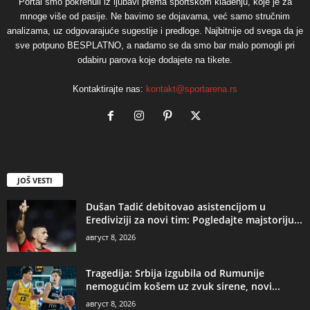
Portal smo pokrenuli iz ljubavi prema sportskom klađenju, koje je za
mnoge više od pasije. Ne bavimo se dojavama, već samo stručnim
analizama, uz odgovarajuće sugestije i predloge. Najbitnije od svega da je
sve potpuno BESPLATNO, a nadamo se da smo bar malo pomogli pri
odabiru parova koje dodajete na tikete.
Kontaktirajte nas:
kontakt@sportarena.rs
JOŠ VESTI
Dušan Tadić debitovao asistencijom u
Erediviziji za novi tim: Pogledajte majstoriju...
август 8, 2026
Tragedija: Srbija izgubila od Rumunije
nemogućim košem uz zvuk sirene, novi...
август 8, 2026