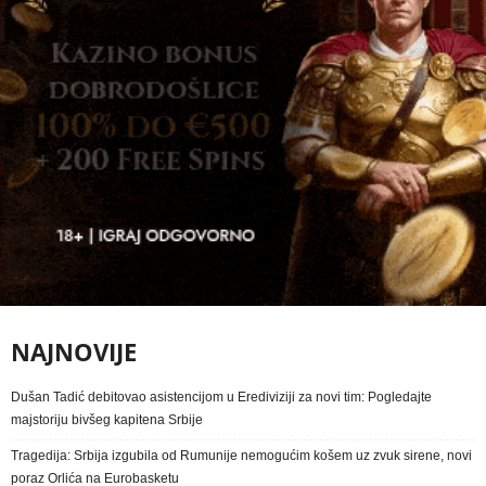
NAJNOVIJE
Dušan Tadić debitovao asistencijom u Erediviziji za novi tim: Pogledajte
majstoriju bivšeg kapitena Srbije
Tragedija: Srbija izgubila od Rumunije nemogućim košem uz zvuk sirene, novi
poraz Orlića na Eurobasketu