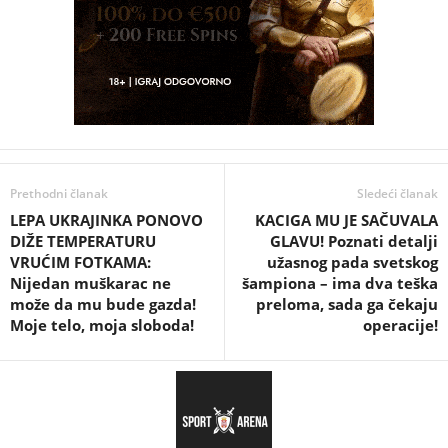
Prethodni članak
Sledeći članak
LEPA UKRAJINKA PONOVO
KACIGA MU JE SAČUVALA
DIŽE TEMPERATURU
GLAVU! Poznati detalji
VRUĆIM FOTKAMA:
užasnog pada svetskog
Nijedan muškarac ne
šampiona – ima dva teška
može da mu bude gazda!
preloma, sada ga čekaju
Moje telo, moja sloboda!
operacije!