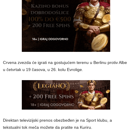
Crvena zvezda će igrati na gostujućem terenu u Berlinu protiv Albe
u četvrtak u 19 časova, u 26. kolu Evrolige.
Direktan televizijski prenos obezbeđen je na Sport klubu, a
tekstualni tok meča možete da pratite na Kuriru.