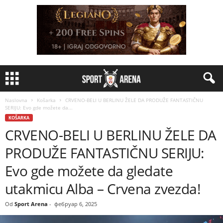
Naslovna
Košarka
CRVENO-BELI U BERLINU ŽELE DA PRODUŽE FANTASTIČNU
SERIJU: Evo gde možete da...
KOŠARKA
CRVENO-BELI U BERLINU ŽELE DA
PRODUŽE FANTASTIČNU SERIJU:
Evo gde možete da gledate
utakmicu Alba – Crvena zvezda!
Od
Sport Arena
-
фебруар 6, 2025