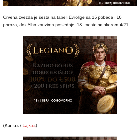
Crvena zvezda je šesta na tabeli Evrolige sa 15 pobeda i 10
poraza, dok Alba zauzima poslednje, 18. mesto sa skorom 4/21.
(Kurir.rs /
Lajk.rs
)