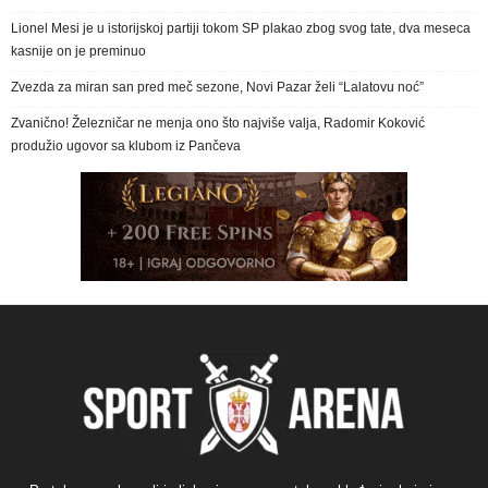
Lionel Mesi je u istorijskoj partiji tokom SP plakao zbog svog tate, dva meseca
kasnije on je preminuo
Zvezda za miran san pred meč sezone, Novi Pazar želi “Lalatovu noć”
Zvanično! Železničar ne menja ono što najviše valja, Radomir Koković
produžio ugovor sa klubom iz Pančeva