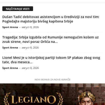
NAJČITANIJE VESTI
Dušan Tadić debitovao asistencijom u Erediviziji za novi tim:
Pogledajte majstoriju bivšeg kapitena Srbije
Sport Arena
-
август 8, 2026
Tragedija: Srbija izgubila od Rumunije nemogućim košem uz
zvuk sirene, novi poraz Orlića na...
Sport Arena
-
август 8, 2026
Lionel Mesi je u istorijskoj partiji tokom SP plakao zbog svog
tate, dva meseca...
Sport Arena
-
август 8, 2026
NOVI BONUS ZA NOVE IGRAČE