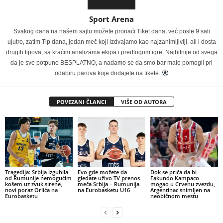
Sport Arena
Svakog dana na našem sajtu možete pronaći Tiket dana, već posle 9 sati
ujutro, zatim Tip dana, jedan meč koji izdvajamo kao najzanimljiviji, ali i dosta
drugih tipova, sa kraćim analizama ekipa i predlogom igre. Najbitnije od svega
da je sve potpuno BESPLATNO, a nadamo se da smo bar malo pomogli pri
odabiru parova koje dodajete na tikete.
POVEZANI ČLANCI
VIŠE OD AUTORA
Tragedija: Srbija izgubila
Evo gde možete da
Dok se priča da bi
od Rumunije nemogućim
gledate uživo TV prenos
Fakundo Kampaco
košem uz zvuk sirene,
meča Srbija – Rumunija
mogao u Crvenu zvezdu,
novi poraz Orlića na
na Eurobasketu U16
Argentinac snimljen na
Eurobasketu
neobičnom mestu