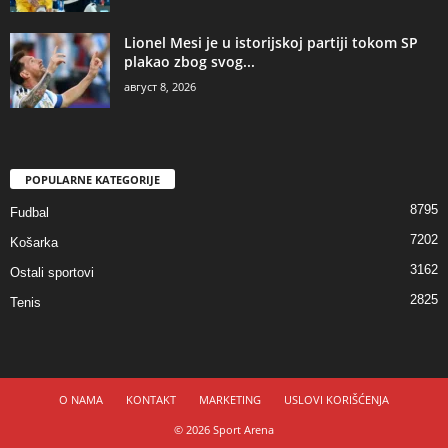
Lionel Mesi je u istorijskoj partiji tokom SP
plakao zbog svog...
август 8, 2026
POPULARNE KATEGORIJE
8795
Fudbal
7202
Košarka
3162
Ostali sportovi
2825
Tenis
O NAMA
KONTAKT
MARKETING
USLOVI KORIŠĆENJA
© 2026 Sport Arena