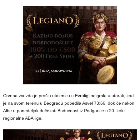
Crvena zvezda je prošlu utakmicu u Evroligi odigrala u utorak, kad
je na svom terenu u Beogradu pobedila Asvel 73:66, dok će nakon
Albe u ponedeljak dočekati Budućnost iz Podgorice u 20. kolu
regionalne ABA lige.