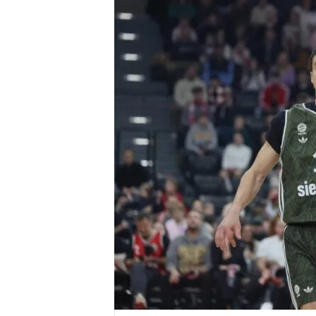
r
e
n
a