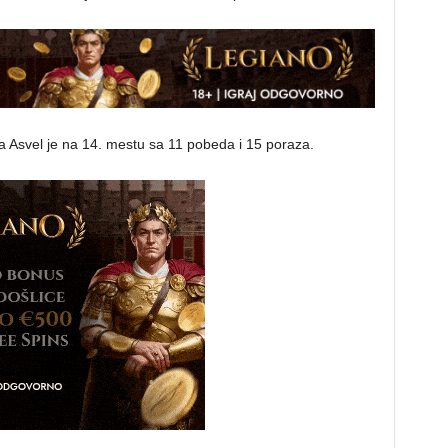
 a Asvel je na 14. mestu sa 11 pobeda i 15 poraza.