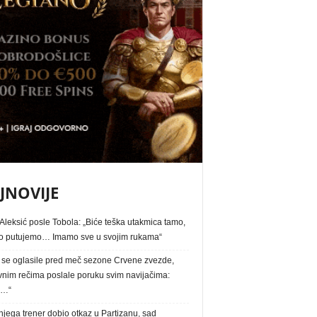
JNOVIJE
Aleksić posle Tobola: „Biće teška utakmica tamo,
 putujemo… Imamo sve u svojim rukama“
e se oglasile pred meč sezone Crvene zvezde,
vnim rečima poslale poruku svim navijačima:
a…“
jega trener dobio otkaz u Partizanu, sad