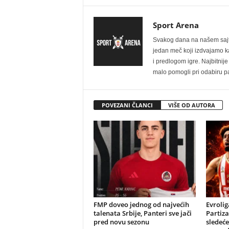
Sport Arena
Svakog dana na našem sajtu 
jedan meč koji izdvajamo kao
i predlogom igre. Najbitn
malo pomogli pri odabiru pa
POVEZANI ČLANCI
VIŠE OD AUTORA
FMP doveo jednog od najvećih
Evrolig
talenata Srbije, Panteri sve jači
Partiza
pred novu sezonu
sledeće