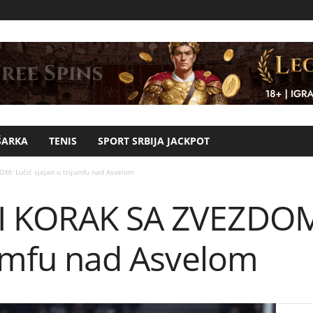
ŠARKA
TENIS
SPORT SRBIJA JACKPOT
M: Lučić sjajan u trijumfu nad Asvelom
I KORAK SA ZVEZDOM:
jumfu nad Asvelom