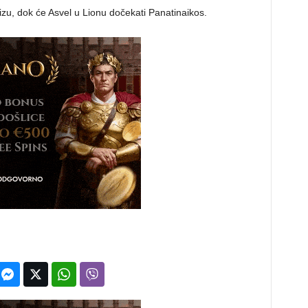
zu, dok će Asvel u Lionu dočekati Panatinaikos.