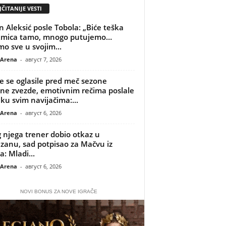
ČITANIJE VESTI
n Aleksić posle Tobola: „Biće teška
kmica tamo, mnogo putujemo…
o sve u svojim...
 Arena
-
август 7, 2026
je se oglasile pred meč sezone
ne zvezde, emotivnim rečima poslale
ku svim navijačima:...
 Arena
-
август 6, 2026
 njega trener dobio otkaz u
izanu, sad potpisao za Mačvu iz
a: Mladi...
 Arena
-
август 6, 2026
NOVI BONUS ZA NOVE IGRAČE