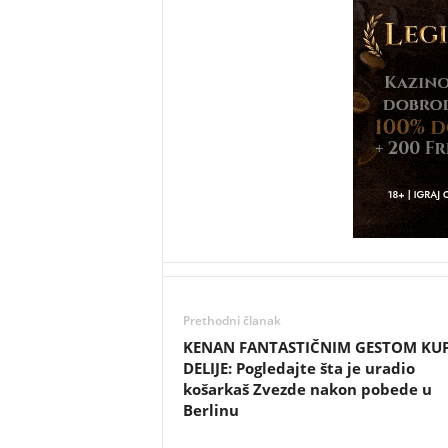
Prethodni članak
KENAN FANTASTIČNIM GESTOM KU
DELIJE: Pogledajte šta je uradio
košarkaš Zvezde nakon pobede u
Berlinu