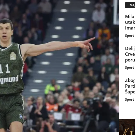
NAJ
Mila
uta
Imam
Sport
Deli
Crve
poru
Sport
Zbog
Part
Šapc
Sport