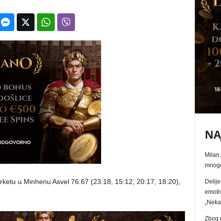
NA
Milan 
mnogo
rketu u Minhenu Asvel 76:67 (23:18, 15:12, 20:17, 18:20),
Delij
emoti
„Nek
Zbog n