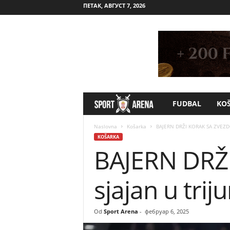
ПЕТАК, АВГУСТ 7, 2026
FUDBAL
KO
S
p
Naslovna
Košarka
BAJERN DRŽI KORAK SA ZVEZDO
KOŠARKA
BAJERN DRŽ
o
r
sjajan u tri
t
Od
Sport Arena
-
фебруар 6, 2025
A