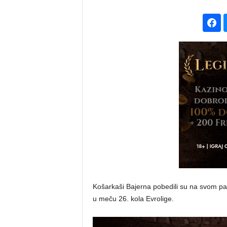
Košarkaši Bajerna pobedili su na svom pa
u meču 26. kola Evrolige.