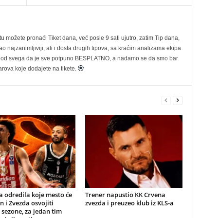
možete pronaći Tiket dana, već posle 9 sati ujutro, zatim Tip dana,
 najzanimljiviji, ali i dosta drugih tipova, sa kraćim analizama ekipa
ije od svega da je sve potpuno BESPLATNO, a nadamo se da smo bar
rova koje dodajete na tikete.
a odredila koje mesto će
Trener napustio KK Crvena
n i Zvezda osvojiti
zvezda i preuzeo klub iz KLS-a
 sezone, za jedan tim