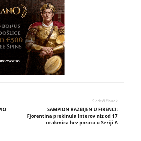
Sledeći članak
PIO
ŠAMPION RAZBIJEN U FIRENCI:
Fjorentina prekinula Interov niz od 17
utakmica bez poraza u Seriji A