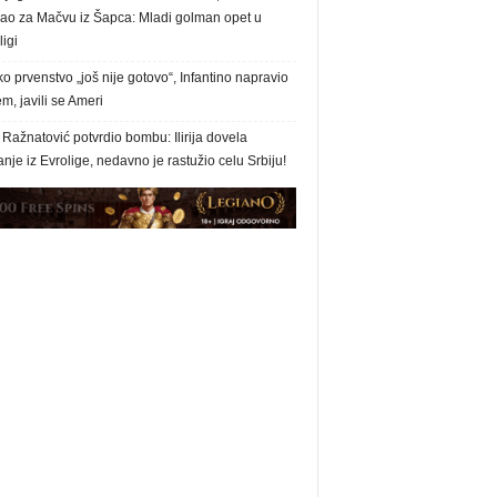
sao za Mačvu iz Šapca: Mladi golman opet u
igi
o prvenstvo „još nije gotovo“, Infantino napravio
m, javili se Ameri
Ražnatović potvrdio bombu: Ilirija dovela
nje iz Evrolige, nedavno je rastužio celu Srbiju!