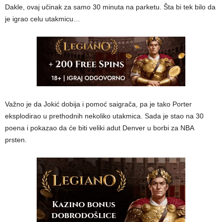
Dakle, ovaj učinak za samo 30 minuta na parketu. Šta bi tek bilo da
je igrao celu utakmicu…
Važno je da Jokić dobija i pomoć saigrača, pa je tako Porter
eksplodirao u prethodnih nekoliko utakmica. Sada je stao na 30
poena i pokazao da će biti veliki adut Denver u borbi za NBA
prsten.