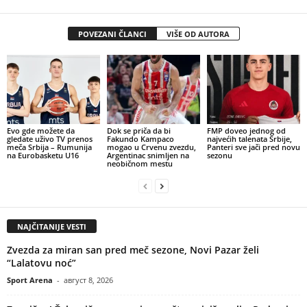
POVEZANI ČLANCI
VIŠE OD AUTORA
Evo gde možete da
Dok se priča da bi
FMP doveo jednog od
gledate uživo TV prenos
Fakundo Kampaco
najvećih talenata Srbije,
meča Srbija – Rumunija
mogao u Crvenu zvezdu,
Panteri sve jači pred novu
na Eurobasketu U16
Argentinac snimljen na
sezonu
neobičnom mestu
NAJČITANIJE VESTI
Zvezda za miran san pred meč sezone, Novi Pazar želi
“Lalatovu noć”
Sport Arena
-
август 8, 2026