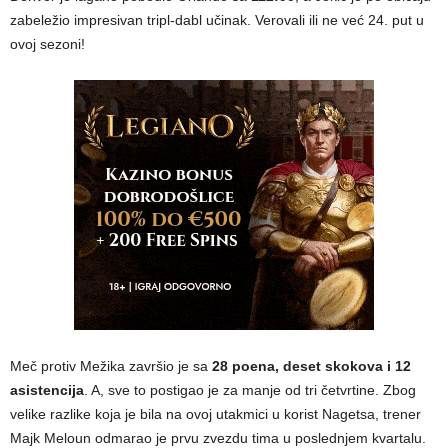
zabeležio impresivan tripl-dabl učinak. Verovali ili ne već 24. put u
ovoj sezoni!
Meč protiv Mežika završio je sa
28 poena, deset skokova i 12
asistencija
. A, sve to postigao je za manje od tri četvrtine. Zbog
velike razlike koja je bila na ovoj utakmici u korist Nagetsa, trener
Majk Meloun odmarao je prvu zvezdu tima u poslednjem kvartalu.