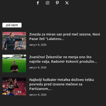
JOŠ VESTI
Zvezda za miran san pred meč sezone, Novi
Pazar želi “Lalatovu...
август 8, 2026
Zvanično! Železničar ne menja ono što
najviše valja, Radomir Koković produžio...
август 8, 2026
Najbolji fudbaler Hetafea doživeo tešku
povredu pred izvesne mečeve sa
Partizanom,...
август 8, 2026