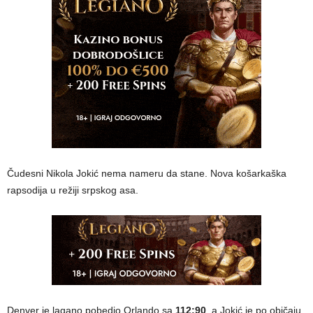
Čudesni Nikola Jokić nema nameru da stane. Nova košarkaška
rapsodija u režiji srpskog asa.
Denver je lagano pobedio Orlando sa
112:90
, a Jokić je po običaju