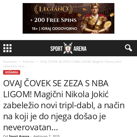
Naslovna
Košarka
OVAJ ČOVEK SE ZEZA S NBA LIGOM! Magični Nikola Jokić
zabeležio novi...
KOŠARKA
OVAJ ČOVEK SE ZEZA S NBA
LIGOM! Magični Nikola Jokić
zabeležio novi tripl-dabl, a način
na koji je do njega došao je
neverovatan…
Od
Sport Arena
-
фебруар 7, 2025