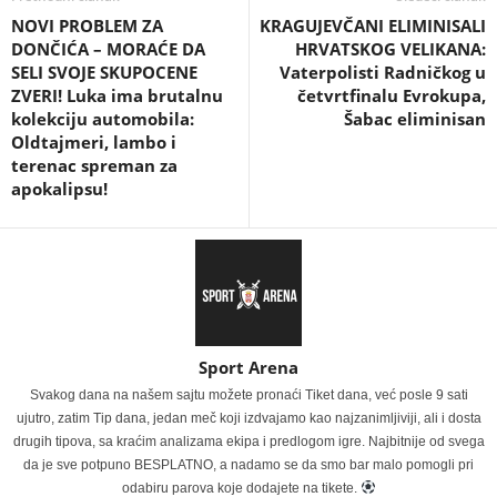
NOVI PROBLEM ZA
KRAGUJEVČANI ELIMINISALI
DONČIĆA – MORAĆE DA
HRVATSKOG VELIKANA:
SELI SVOJE SKUPOCENE
Vaterpolisti Radničkog u
ZVERI! Luka ima brutalnu
četvrtfinalu Evrokupa,
kolekciju automobila:
Šabac eliminisan
Oldtajmeri, lambo i
terenac spreman za
apokalipsu!
Sport Arena
Svakog dana na našem sajtu možete pronaći Tiket dana, već posle 9 sati
ujutro, zatim Tip dana, jedan meč koji izdvajamo kao najzanimljiviji, ali i dosta
drugih tipova, sa kraćim analizama ekipa i predlogom igre. Najbitnije od svega
da je sve potpuno BESPLATNO, a nadamo se da smo bar malo pomogli pri
odabiru parova koje dodajete na tikete.