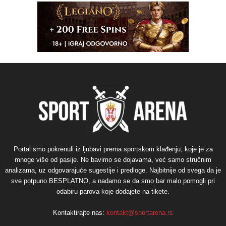
Portal smo pokrenuli iz ljubavi prema sportskom klađenju, koje je za
mnoge više od pasije. Ne bavimo se dojavama, već samo stručnim
analizama, uz odgovarajuće sugestije i predloge. Najbitnije od svega da je
sve potpuno BESPLATNO, a nadamo se da smo bar malo pomogli pri
odabiru parova koje dodajete na tikete.
Kontaktirajte nas:
kontakt@sportarena.rs