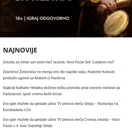
NAJNOVIJE
Zvezda za miran san pred meč sezone, Novi Pazar želi “Lalatovu noć”
Zvanično! Železničar ne menja ono što najviše valja, Radomir Koković
produžio ugovor sa klubom iz Pančeva
Najbolji fudbaler Hetafea doživeo tešku povredu pred izvesne mečeve sa
Partizanom, igrač crveno-belih krivac
Evo gde možete da gledate uživo TV prenos meča Srbija – Rumunija na
Eurobasketu U16
Evo gde možete da gledate uživo TV prenos meča Crvena zvezda – Novi
Pazar u 4. kolu Superligi Srbije