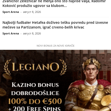
Zvanično! Železničar ne menja ono što najviše valja, Radomir
Koković produžio ugovor sa klubom...
Sport Arena
-
август 8, 2026
Najbolji fudbaler Hetafea doživeo tešku povredu pred izvesne
mečeve sa Partizanom, igrač crveno-belih krivac
Sport Arena
-
август 8, 2026
NOVI BONUS ZA NOVE IGRAČE