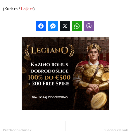
(Kurir.rs /
Lajk.rs
)
Prethodni članak
Sledeći članak