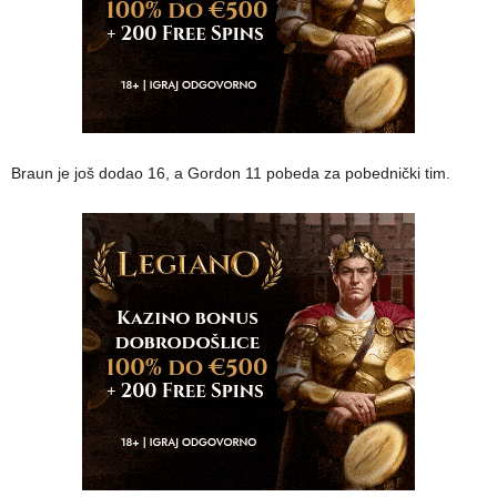
Braun je još dodao 16, a Gordon 11 pobeda za pobednički tim.