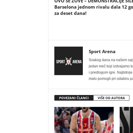
OVO SE ZOVE – DEMONSTRACIJE SILE
Barselona jednom rivalu dala 12 g
za deset dana!
Sport Arena
Svakog dana na našem sajtu 
jedan meč koji izdvajamo kao
i predlogom igre. Najbitn
malo pomogli pri odabiru pa
POVEZANI ČLANCI
VIŠE OD AUTORA