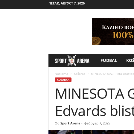
ПЕТАК, АВГУСТ 7, 2026
FUDBAL
KO
S
p
Naslovna
Košarka
MINESOTA GAZI! Peta uzastop
KOŠARKA
MINESOTA GA
o
r
Edvards blis
t
Od
Sport Arena
-
фебруар 7, 2025
A