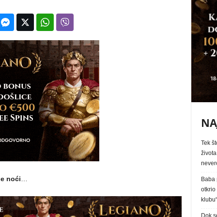
NA
Tek št
života
never
le noći
…
Baba p
otkrio
klubu
Dok s