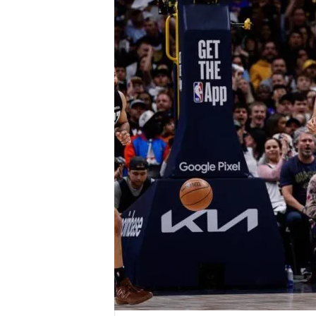
r
e
n
a