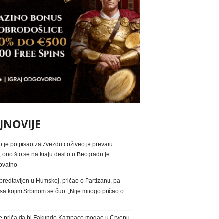
JNOVIJE
o je potpisao za Zvezdu doživeo je prevaru
, ono što se na kraju desilo u Beogradu je
ovatno
redtavljen u Humskoj, pričao o Partizanu, pa
 sa kojim Srbinom se čuo: „Nije mnogo pričao o
“
e priča da bi Fakundo Kampaco mogao u Crvenu