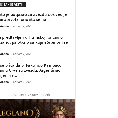
ČITANIJE VESTI
što je potpisao za Zvezdu doživeo je
aru života, ono što se na...
 Arena
-
август 7, 2026
 predtavljen u Humskoj, pričao o
izanu, pa otkrio sa kojim Srbinom se
..
 Arena
-
август 7, 2026
se priča da bi Fakundo Kampaco
o u Crvenu zvezdu, Argentinac
ljen na...
 Arena
-
август 7, 2026
NOVI BONUS ZA NOVE IGRAČE