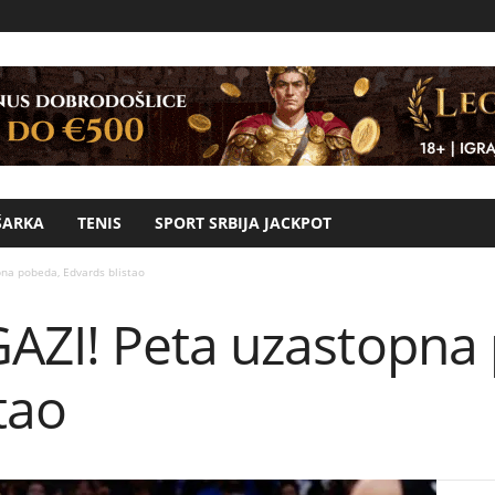
ŠARKA
TENIS
SPORT SRBIJA JACKPOT
na pobeda, Edvards blistao
ZI! Peta uzastopna
tao