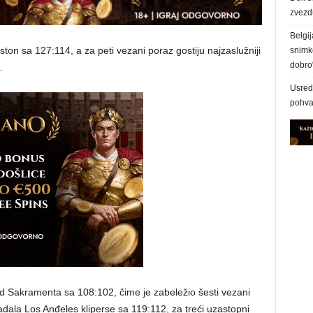
zvezd
Belgij
on sa 127:114, a za peti vezani poraz gostiju najzaslužniji
snimke
dobro
.
Usred 
pohva
od Sakramenta sa 108:102, čime je zabeležio šesti vezani
ladala Los Anđeles kliperse sa 119:112, za treći uzastopni