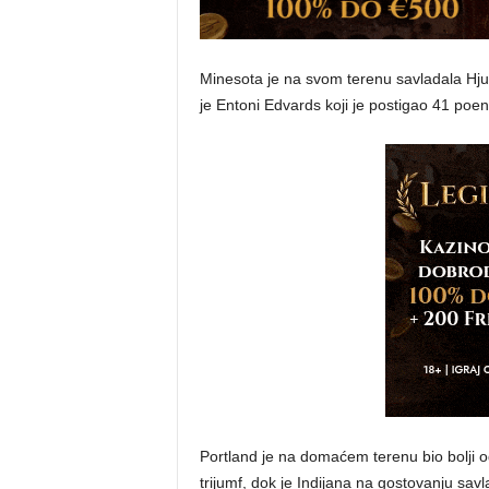
Minesota je na svom terenu savladala Hjust
je Entoni Edvards koji je postigao 41 poen
Portland je na domaćem terenu bio bolji 
trijumf, dok je Indijana na gostovanju sav