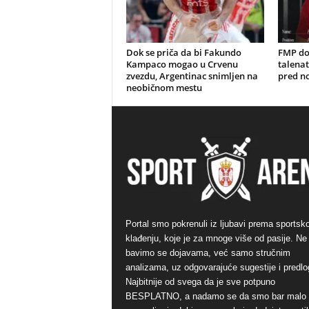
Dok se priča da bi Fakundo
FMP do
Kampaco mogao u Crvenu
talenat
zvezdu, Argentinac snimljen na
pred n
neobičnom mestu
Portal smo pokrenuli iz ljubavi prema sports
klađenju, koje je za mnoge više od pasije. Ne
bavimo se dojavama, već samo stručnim
analizama, uz odgovarajuće sugestije i predlo
Najbitnije od svega da je sve potpuno
BESPLATNO, a nadamo se da smo bar malo