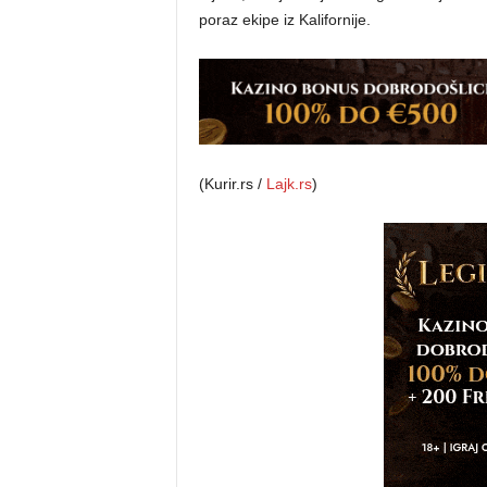
poraz ekipe iz Kalifornije.
(Kurir.rs /
Lajk.rs
)