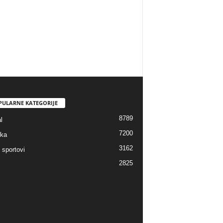
PULARNE KATEGORIJE
8789
l
7200
ka
3162
 sportovi
2825