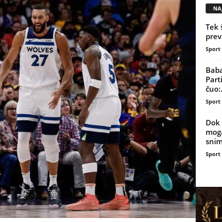
NAJ
Tek 
prev
Sport
Baba
Part
čuo:.
Sport
Dok 
moga
snim
Sport