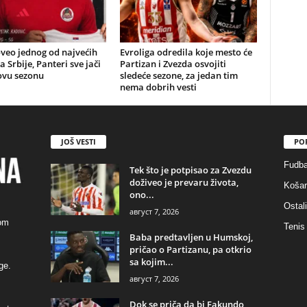
veo jednog od najvećih
Evroliga odredila koje mesto će
a Srbije, Panteri sve jači
Partizan i Zvezda osvojiti
ovu sezonu
sledeće sezone, za jedan tim
nema dobrih vesti
JOŠ VESTI
PO
Fudba
Tek što je potpisao za Zvezdu
doživeo je prevaru života,
Košar
ono...
Ostali
август 7, 2026
kom
Tenis
Baba predtavljen u Humskoj,
pričao o Partizanu, pa otkrio
sa kojim...
ge.
август 7, 2026
Dok se priča da bi Fakundo