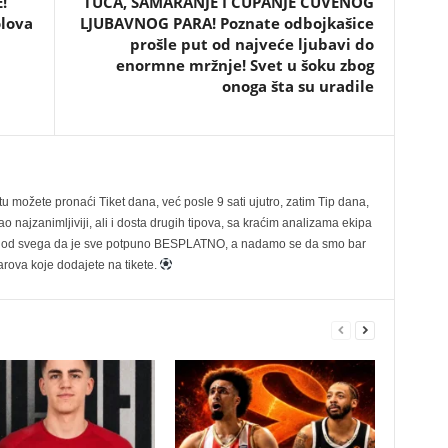
!
TUČA, ŠAMARANJE I ČUPANJE ČUVENOG
olova
LJUBAVNOG PARA! Poznate odbojkašice
prošle put od najveće ljubavi do
enormne mržnje! Svet u šoku zbog
onoga šta su uradile
možete pronaći Tiket dana, već posle 9 sati ujutro, zatim Tip dana,
 najzanimljiviji, ali i dosta drugih tipova, sa kraćim analizama ekipa
ije od svega da je sve potpuno BESPLATNO, a nadamo se da smo bar
rova koje dodajete na tikete.