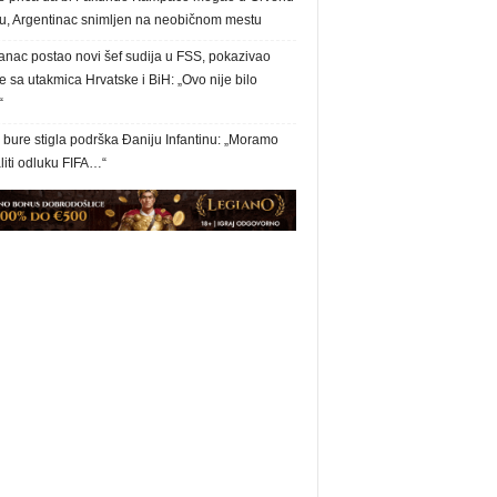
u, Argentinac snimljen na neobičnom mestu
anac postao novi šef sudija u FSS, pokazivao
 sa utakmica Hrvatske i BiH: „Ovo nije bilo
“
bure stigla podrška Đaniju Infantinu: „Moramo
liti odluku FIFA…“