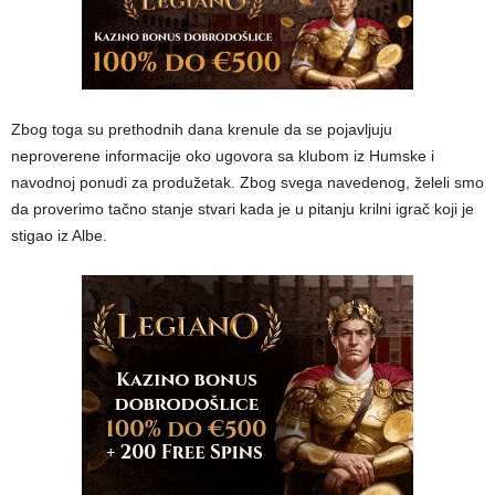
Zbog toga su prethodnih dana krenule da se pojavljuju
neproverene informacije oko ugovora sa klubom iz Humske i
navodnoj ponudi za produžetak. Zbog svega navedenog, želeli smo
da proverimo tačno stanje stvari kada je u pitanju krilni igrač koji je
stigao iz Albe.