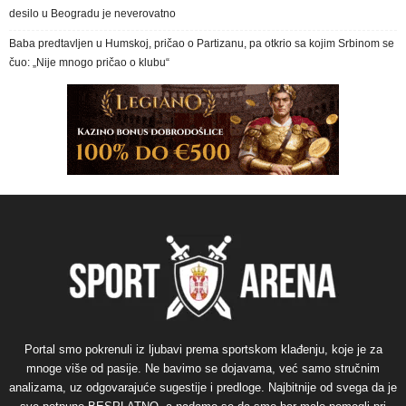
desilo u Beogradu je neverovatno
Baba predtavljen u Humskoj, pričao o Partizanu, pa otkrio sa kojim Srbinom se
čuo: „Nije mnogo pričao o klubu“
Portal smo pokrenuli iz ljubavi prema sportskom klađenju, koje je za
mnoge više od pasije. Ne bavimo se dojavama, već samo stručnim
analizama, uz odgovarajuće sugestije i predloge. Najbitnije od svega da je