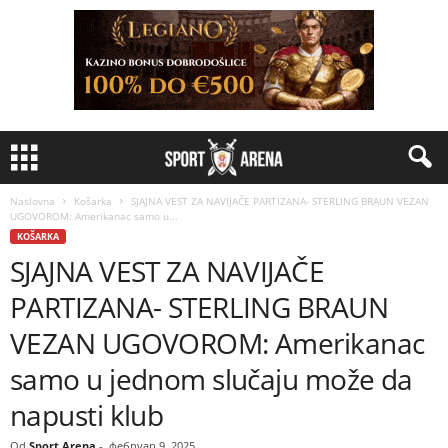
Naslovna
Košarka
SJAJNA VEST ZA NAVIJAČE PARTIZANA- STERLING BRAUN VEZAN
UGOVOROM: Amerikanac samo u...
KOŠARKA
SJAJNA VEST ZA NAVIJAČE
PARTIZANA- STERLING BRAUN
VEZAN UGOVOROM: Amerikanac
samo u jednom slučaju može da
napusti klub
Od
Sport Arena
-
фебруар 9, 2025