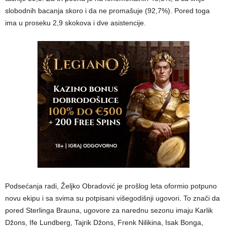
slobodnih bacanja skoro i da ne promašuje (92,7%). Pored toga
ima u proseku 2,9 skokova i dve asistencije.
Podsećanja radi, Željko Obradović je prošlog leta oformio potpuno
novu ekipu i sa svima su potpisani višegodišnji ugovori. To znači da
pored Sterlinga Brauna, ugovore za narednu sezonu imaju Karlik
Džons, Ife Lundberg, Tajrik Džons, Frenk Nilikina, Isak Bonga,