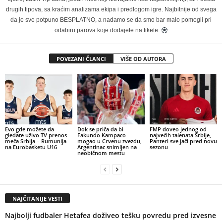
drugih tipova, sa kraćim analizama ekipa i predlogom igre. Najbitnije od svega
da je sve potpuno BESPLATNO, a nadamo se da smo bar malo pomogli pri
odabiru parova koje dodajete na tikete.
POVEZANI ČLANCI
VIŠE OD AUTORA
Evo gde možete da
Dok se priča da bi
FMP doveo jednog od
gledate uživo TV prenos
Fakundo Kampaco
najvećih talenata Srbije,
meča Srbija – Rumunija
mogao u Crvenu zvezdu,
Panteri sve jači pred novu
na Eurobasketu U16
Argentinac snimljen na
sezonu
neobičnom mestu
NAJČITANIJE VESTI
Najbolji fudbaler Hetafea doživeo tešku povredu pred izvesne