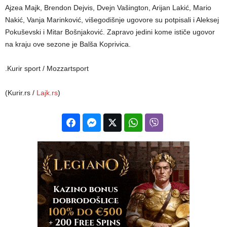
Ajzea Majk, Brendon Dejvis, Dvejn Vašington, Arijan Lakić, Mario
Nakić, Vanja Marinković, višegodišnje ugovore su potpisali i Aleksej
Pokuševski i Mitar Bošnjaković. Zapravo jedini kome ističe ugovor
na kraju ove sezone je Balša Koprivica.
.Kurir sport / Mozzartsport
(Kurir.rs /
Lajk.rs
)