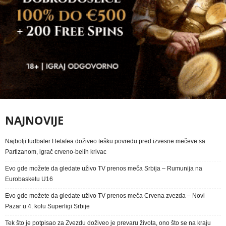
NAJNOVIJE
Najbolji fudbaler Hetafea doživeo tešku povredu pred izvesne mečeve sa
Partizanom, igrač crveno-belih krivac
Evo gde možete da gledate uživo TV prenos meča Srbija – Rumunija na
Eurobasketu U16
Evo gde možete da gledate uživo TV prenos meča Crvena zvezda – Novi
Pazar u 4. kolu Superligi Srbije
Tek što je potpisao za Zvezdu doživeo je prevaru života, ono što se na kraju