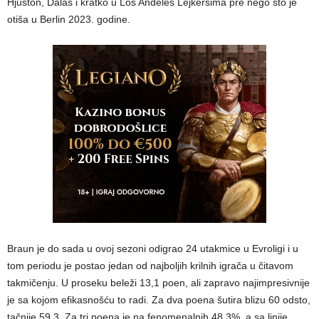
Hjuston, Dalas i kratko u Los Anđeles Lejkersima pre nego što je
otiša u Berlin 2023. godine.
Braun je do sada u ovoj sezoni odigrao 24 utakmice u Evroligi i u
tom periodu je postao jedan od najboljih krilnih igrača u čitavom
takmičenju. U proseku beleži 13,1 poen, ali zapravo najimpresivnije
je sa kojom efikasnošću to radi. Za dva poena šutira blizu 60 odsto,
tačnije 59,3. Za tri poena je na fenomenalnih 48,3%, a sa linije