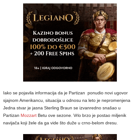
Iako se pojavila informacija da je Partizan ponudio novi ugovor
sjajnom Amerikancu, situacija u odnosu na leto je nepromenjena
Jedna stvar je jasna Sterling Braun se izvanredno snašao u
Partizan
Mozzart
Betu ove sezone. Vrlo brzo je postao miljenik
navijača koji žele da ga vide što duže u crno-belom dresu.