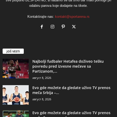
sve potpuno BESPLATNO, a nadamo se da smo bar malo pomogli pri
odabiru parova koje dodajete na tikete.
Kontaktirajte nas:
kontakt@sportarena.rs
JOŠ VESTI
Najbolji fudbaler Hetafea doživeo tešku
povredu pred izvesne mečeve sa
Partizanom,...
август 8, 2026
Evo gde možete da gledate uživo TV prenos
meča Srbija –...
август 8, 2026
Evo gde možete da gledate uživo TV prenos