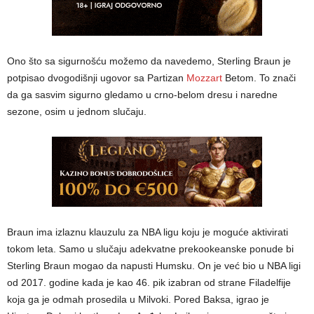
Ono što sa sigurnošću možemo da navedemo, Sterling Braun je
potpisao dvogodišnji ugovor sa Partizan
Mozzart
Betom. To znači
da ga sasvim sigurno gledamo u crno-belom dresu i naredne
sezone, osim u jednom slučaju.
Braun ima izlaznu klauzulu za NBA ligu koju je moguće aktivirati
tokom leta. Samo u slučaju adekvatne prekookeanske ponude bi
Sterling Braun mogao da napusti Humsku. On je već bio u NBA ligi
od 2017. godine kada je kao 46. pik izabran od strane Filadelfije
koja ga je odmah prosedila u Milvoki. Pored Baksa, igrao je