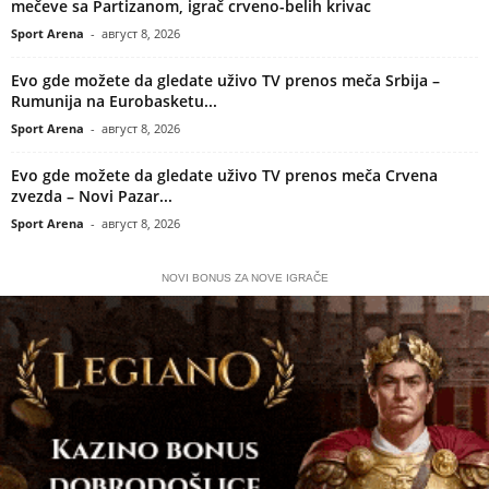
mečeve sa Partizanom, igrač crveno-belih krivac
Sport Arena
-
август 8, 2026
Evo gde možete da gledate uživo TV prenos meča Srbija –
Rumunija na Eurobasketu...
Sport Arena
-
август 8, 2026
Evo gde možete da gledate uživo TV prenos meča Crvena
zvezda – Novi Pazar...
Sport Arena
-
август 8, 2026
NOVI BONUS ZA NOVE IGRAČE