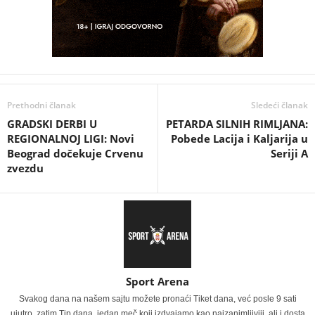
Prethodni članak
Sledeći članak
GRADSKI DERBI U
PETARDA SILNIH RIMLJANA:
REGIONALNOJ LIGI: Novi
Pobede Lacija i Kaljarija u
Beograd dočekuje Crvenu
Seriji A
zvezdu
Sport Arena
Svakog dana na našem sajtu možete pronaći Tiket dana, već posle 9 sati
ujutro, zatim Tip dana, jedan meč koji izdvajamo kao najzanimljiviji, ali i dosta