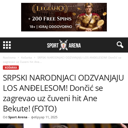
Naslovna
Košarka
SRPSKI NARODNJACI ODZVANJAJU LOS ANĐELESOM! Dončić se
zagrevao uz čuveni hit Ane...
KOŠARKA
SRPSKI NARODNJACI ODZVANJAJU
LOS ANĐELESOM! Dončić se
zagrevao uz čuveni hit Ane
Bekute! (FOTO)
Od
Sport Arena
-
фебруар 11, 2025