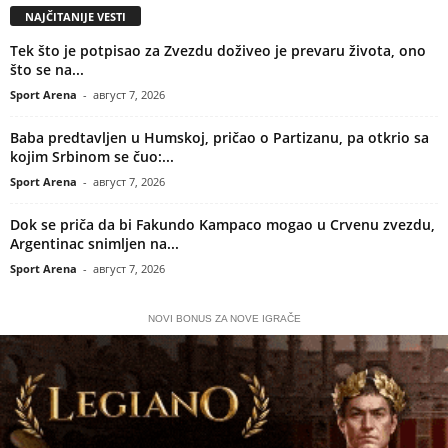
NAJČITANIJE VESTI
Tek što je potpisao za Zvezdu doživeo je prevaru života, ono
što se na...
Sport Arena
-
август 7, 2026
Baba predtavljen u Humskoj, pričao o Partizanu, pa otkrio sa
kojim Srbinom se čuo:...
Sport Arena
-
август 7, 2026
Dok se priča da bi Fakundo Kampaco mogao u Crvenu zvezdu,
Argentinac snimljen na...
Sport Arena
-
август 7, 2026
NOVI BONUS ZA NOVE IGRAČE