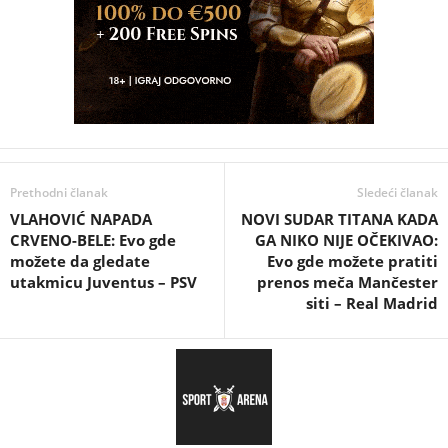
Prethodni članak
Sledeći članak
VLAHOVIĆ NAPADA
NOVI SUDAR TITANA KADA
CRVENO-BELE: Evo gde
GA NIKO NIJE OČEKIVAO:
možete da gledate
Evo gde možete pratiti
utakmicu Juventus – PSV
prenos meča Mančester
siti – Real Madrid