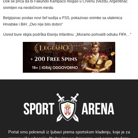
Dok se priča da bi Fakundo Kampaco mogao u Crvenu zvezdu, Argentinac
snimljen na neobičnom mestu
Belgijanac postao novi šef sudija u FSS, pokazivao snimke sa utakmica
Hrvatske i BiH: „Ovo nije bilo dobro“
Usred bure stigla podrška Đaniju Infantinu: „Moramo pohvaliti odluku FIFA…“
Portal smo pokrenuli iz ljubavi prema sportskom klađenju, koje je za