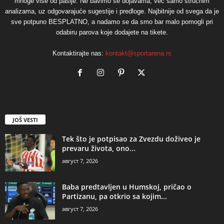
mnoge više od pasije. Ne bavimo se dojavama, već samo stručnim
analizama, uz odgovarajuće sugestije i predloge. Najbitnije od svega da je
sve potpuno BESPLATNO, a nadamo se da smo bar malo pomogli pri
odabiru parova koje dodajete na tikete.
Kontaktirajte nas:
kontakt@sportarena.rs
JOŠ VESTI
Tek što je potpisao za Zvezdu doživeo je
prevaru života, ono...
август 7, 2026
Baba predtavljen u Humskoj, pričao o
Partizanu, pa otkrio sa kojim...
август 7, 2026