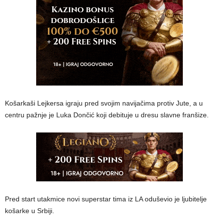
Košarkaši Lejkersa igraju pred svojim navijačima protiv Jute, a u
centru pažnje je Luka Dončić koji debituje u dresu slavne franšize.
Pred start utakmice novi superstar tima iz LA oduševio je ljubitelje
košarke u Srbiji.