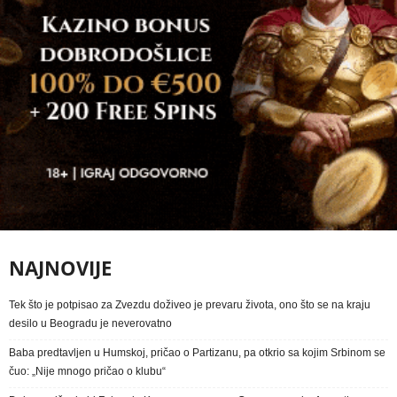
NAJNOVIJE
Tek što je potpisao za Zvezdu doživeo je prevaru života, ono što se na kraju
desilo u Beogradu je neverovatno
Baba predtavljen u Humskoj, pričao o Partizanu, pa otkrio sa kojim Srbinom se
čuo: „Nije mnogo pričao o klubu“