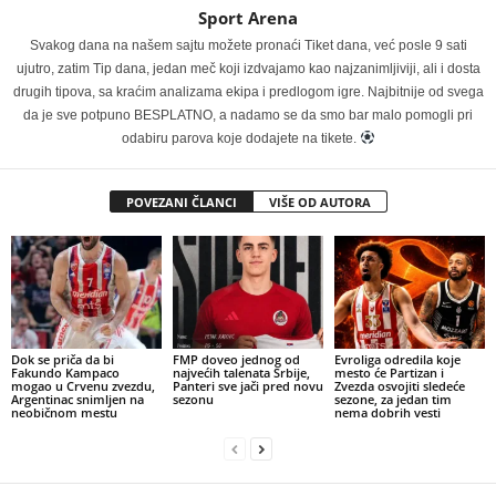
Sport Arena
Svakog dana na našem sajtu možete pronaći Tiket dana, već posle 9 sati
ujutro, zatim Tip dana, jedan meč koji izdvajamo kao najzanimljiviji, ali i dosta
drugih tipova, sa kraćim analizama ekipa i predlogom igre. Najbitnije od svega
da je sve potpuno BESPLATNO, a nadamo se da smo bar malo pomogli pri
odabiru parova koje dodajete na tikete.
POVEZANI ČLANCI
VIŠE OD AUTORA
Dok se priča da bi
FMP doveo jednog od
Evroliga odredila koje
Fakundo Kampaco
najvećih talenata Srbije,
mesto će Partizan i
mogao u Crvenu zvezdu,
Panteri sve jači pred novu
Zvezda osvojiti sledeće
Argentinac snimljen na
sezonu
sezone, za jedan tim
neobičnom mestu
nema dobrih vesti