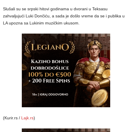
Slušali su se srpski hitovi godinama u dvorani u Teksasu
zahvaljujući Luki Dončiću, a sada je došlo vreme da se i publika u
LA upozna sa Lukinim muzičkim ukusom.
(Kurir.rs /
Lajk.rs
)