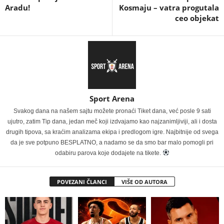
Aradu!
Kosmaju – vatra progutala
ceo objekat
Sport Arena
Svakog dana na našem sajtu možete pronaći Tiket dana, već posle 9 sati
ujutro, zatim Tip dana, jedan meč koji izdvajamo kao najzanimljiviji, ali i dosta
drugih tipova, sa kraćim analizama ekipa i predlogom igre. Najbitnije od svega
da je sve potpuno BESPLATNO, a nadamo se da smo bar malo pomogli pri
odabiru parova koje dodajete na tikete.
POVEZANI ČLANCI
VIŠE OD AUTORA