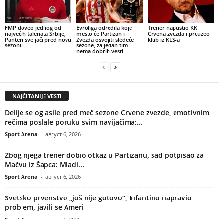
FMP doveo jednog od
Evroliga odredila koje
Trener napustio KK
najvećih talenata Srbije,
mesto će Partizan i
Crvena zvezda i preuzeo
Panteri sve jači pred novu
Zvezda osvojiti sledeće
klub iz KLS-a
sezonu
sezone, za jedan tim
nema dobrih vesti
NAJČITANIJE VESTI
Delije se oglasile pred meč sezone Crvene zvezde, emotivnim
rečima poslale poruku svim navijačima:...
Sport Arena
-
август 6, 2026
Zbog njega trener dobio otkaz u Partizanu, sad potpisao za
Mačvu iz Šapca: Mladi...
Sport Arena
-
август 6, 2026
Svetsko prvenstvo „još nije gotovo“, Infantino napravio
problem, javili se Ameri