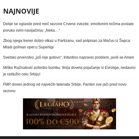
NAJNOVIJE
Delije se oglasile pred meč sezone Crvene zvezde, emotivnim rečima poslale
poruku svim navijačima: „Neka…“
Zbog njega trener dobio otkaz u Partizanu, sad potpisao za Mačvu iz Šapca:
Mladi golman opet u Superligi
Svetsko prvenstvo „još nije gotovo“, Infantino napravio problem, javili se Ameri
Miško Ražnatović potvrdio bombu: Ilirija dovela pojačanje iz Evrolige, nedavno
je rastužio celu Srbiju!
FMP doveo jednog od najvećih talenata Srbije, Panteri sve jači pred novu
sezonu