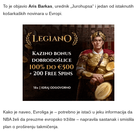
To je objavio
Aris Barkas
, urednik „Jurohupsa“ i jedan od istaknutih
košarkaških novinara u Evropi.
Kako je naveo, Evroliga je – potrebno je istaći u jeku informacija da
NBA želi da preuzme evropsko tržište – napravila sastanak i smislila
plan o proširenju takmičenja.