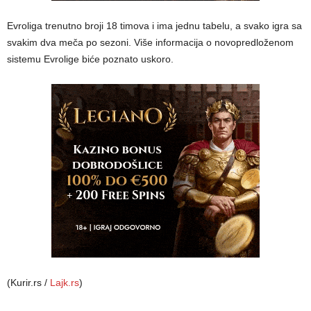
Evroliga trenutno broji 18 timova i ima jednu tabelu, a svako igra sa
svakim dva meča po sezoni. Više informacija o novopredloženom
sistemu Evrolige biće poznato uskoro.
(Kurir.rs /
Lajk.rs
)