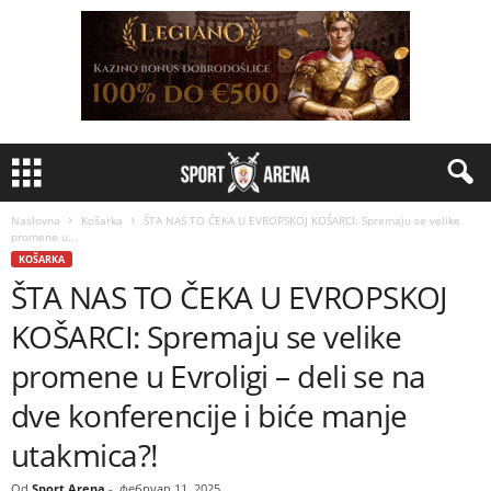
Naslovna
Košarka
ŠTA NAS TO ČEKA U EVROPSKOJ KOŠARCI: Spremaju se velike
promene u...
KOŠARKA
ŠTA NAS TO ČEKA U EVROPSKOJ
KOŠARCI: Spremaju se velike
promene u Evroligi – deli se na
dve konferencije i biće manje
utakmica?!
Od
Sport Arena
-
фебруар 11, 2025