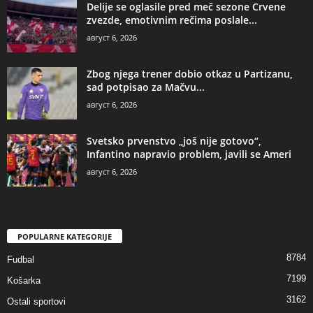
Delije se oglasile pred meč sezone Crvene
zvezde, emotivnim rečima poslale...
август 6, 2026
Zbog njega trener dobio otkaz u Partizanu,
sad potpisao za Mačvu...
август 6, 2026
Svetsko prvenstvo „još nije gotovo“,
Infantino napravio problem, javili se Ameri
август 6, 2026
POPULARNE KATEGORIJE
8784
Fudbal
7199
Košarka
3162
Ostali sportovi